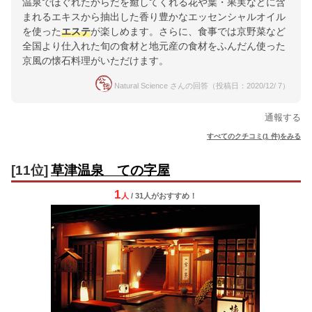
温泉でほぐれたからだを癒してくれる花や葉・果実などに含
まれるエキスから抽出した香り豊かなエッセンシャルオイル
を使った
エステ
が楽しめます。さらに、食事では京野菜など
全国より仕入れた旬の食材と地元産の食材をふんだん使った
京風の懐石料理がいただけます。
Natural Science さんの回答（投稿日：2020/12/ 7）
通報する
すべてのクチコミ(1 件)をみる
[11位]
草津温泉 ての字屋
1
人
/ 31人
が
おすすめ！