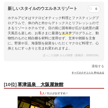
新しいスタイルのウエルネスリゾート
0
ホテルアビオはマクロビオティック料理とファスティングプ
ログラムで、体の内と外からデトックスとリフレッシュので
きるリゾートホテルです。目の前に国有林が広がる絶景の露
天風呂も楽しめ、お客さまに最適な
エステ
プログラムと、動
物性のものと精白糖を材料に使用せず、玄米や雑穀を主食
に。野菜や豆、海藻類を副菜をいただくマクロビ料理で、心
身ともにすっきりと生まれ変われますよ。
ほっこり法師 さんの回答（投稿日：2020/1/26）
通報する
すべてのクチコミ(1 件)をみる
[10位]
草津温泉 大阪屋旅館
1
人
/ 31人
が
おすすめ！