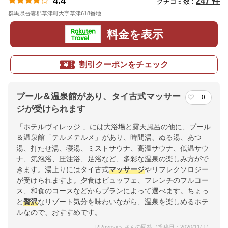
4.4
247 件
クチコミ数 :
群馬県吾妻郡草津町大字草津618番地
地図
料金を表示
割引クーポンをチェック
プール＆温泉館があり、タイ古式マッサー
0
ジが受けられます
「ホテルヴィレッジ 」には大浴場と露天風呂の他に、プール
＆温泉館「テルメテルメ」があり、時間湯、ぬる湯、あつ
湯、打たせ湯、寝湯、ミストサウナ、高温サウナ、低温サウ
ナ、気泡浴、圧注浴、足浴など、多彩な温泉の楽しみ方がで
きます。湯上りにはタイ古式
マッサージ
やリフレクソロジー
が受けられますよ。夕食はビュッフェ、フレンチのフルコー
ス、和食のコースなどからプランによって選べます。ちょっ
と
贅沢
なリゾート気分を味わいながら、温泉を楽しめるホテ
ルなので、おすすめです。
RRgypsies さんの回答（投稿日：2020/11/ 1）