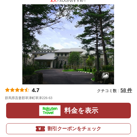
人
/ 31人
が
おすすめ！
4.7
58 件
クチコミ数 :
群馬県吾妻郡草津町草津226-63
地図
料金を表示
割引クーポンをチェック