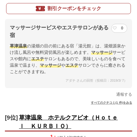
割引クーポンをチェック
マッサージサービスやエステサロンがある
0
宿
草津温泉
の湯畑の目の前にある宿「湯元館」は、湯畑源泉か
け流し風呂や無料貸切風呂が楽しめます。
マッサージ
サービ
スや館内に
エステ
サロンもあるので、美味しいものを食べて
温泉で温まり、
マッサージ
や
エステ
サロンでさらに癒される
ことができますね。
アダチ さんの回答（投稿日：2019/3/ 7）
通報する
すべてのクチコミ(1 件)をみる
[9位]
草津温泉 ホテルクアビオ（Ｈｏｔｅ
ｌ ＫＵＲＢＩＯ）
1