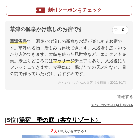
割引クーポンをチェック
草津の源泉かけ流しのお宿です
0
草津温泉
で、源泉かけ流しの新鮮なお湯が楽しめるお宿で
す。草津の名物、湯もみも体験できます。大浴場も広くゆっ
たり入浴できます。太鼓を使った見世物など、エンタメも充
実。湯上りどころには
マッサージ
チェアもあり、入浴後にリ
フレッシュできます。食事には、揚げたての天ぷらなど、目
の前で作っていただけ、おすすめです。
わらびもち さんの回答（投稿日：2020/8/17）
通報する
すべてのクチコミ(3 件)をみる
[5位]
湯宿 季の庭（共立リゾート）
2
人
/ 31人
が
おすすめ！