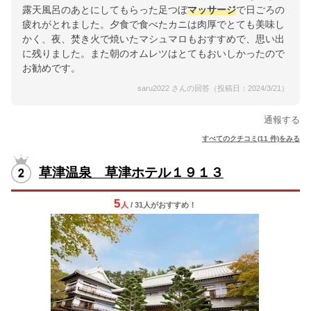
露天風呂のあとにしてもらった足つぼ
マッサージ
で日ごろの
疲れがとれました。夕食で食べたカニは肉厚でとても美味し
かく、夜、焚き火で焼いたマシュマロもおすすめで、思い出
に残りました。また朝のオムレツはとてもおいしかったので
お勧めです。
saru2022 さんの回答（投稿日：2024/3/21）
通報する
すべてのクチコミ(11 件)をみる
草津温泉 草津ホテル１９１３
5
人
/ 31人
が
おすすめ！