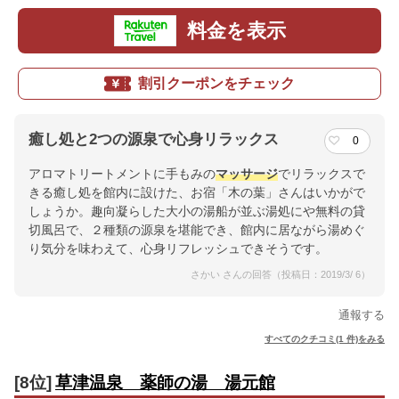
料金を表示
割引クーポンをチェック
癒し処と2つの源泉で心身リラックス
0
アロマトリートメントに手もみの
マッサージ
でリラックスで
きる癒し処を館内に設けた、お宿「木の葉」さんはいかがで
しょうか。趣向凝らした大小の湯船が並ぶ湯処にや無料の貸
切風呂で、２種類の源泉を堪能でき、館内に居ながら湯めぐ
り気分を味わえて、心身リフレッシュできそうです。
さかい さんの回答（投稿日：2019/3/ 6）
通報する
すべてのクチコミ(1 件)をみる
[8位]
草津温泉 薬師の湯 湯元館