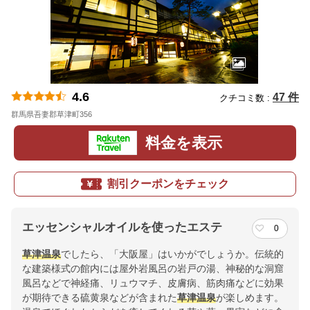
4.6
47 件
クチコミ数 :
群馬県吾妻郡草津町356
地図
料金を表示
割引クーポンをチェック
エッセンシャルオイルを使ったエステ
0
草津温泉
でしたら、「大阪屋」はいかがでしょうか。伝統的
な建築様式の館内には屋外岩風呂の岩戸の湯、神秘的な洞窟
風呂などで神経痛、リュウマチ、皮膚病、筋肉痛などに効果
が期待できる硫黄泉などが含まれた
草津温泉
が楽しめます。