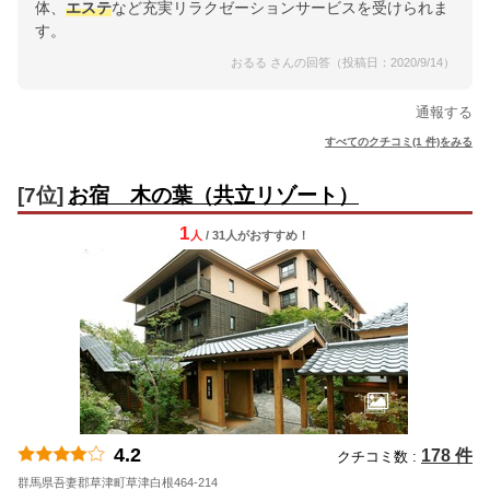
体、
エステ
など充実リラクゼーションサービスを受けられま
す。
おるる さんの回答（投稿日：2020/9/14）
通報する
すべてのクチコミ(1 件)をみる
[7位]
お宿 木の葉（共立リゾート）
1
人
/ 31人
が
おすすめ！
4.2
178 件
クチコミ数 :
群馬県吾妻郡草津町草津白根464-214
地図