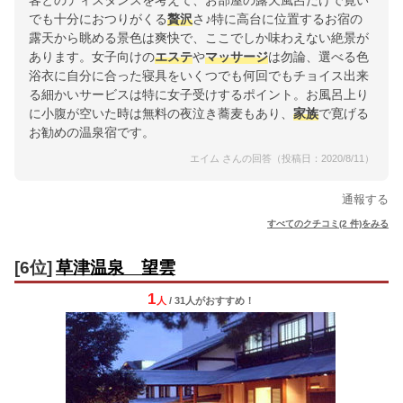
客とのディスタンスを考えて、お部屋の露天風呂だけで寛い
でも十分におつりがくる
贅沢
さ♪特に高台に位置するお宿の
露天から眺める景色は爽快で、ここでしか味わえない絶景が
あります。女子向けの
エステ
や
マッサージ
は勿論、選べる色
浴衣に自分に合った寝具をいくつでも何回でもチョイス出来
る細かいサービスは特に女子受けするポイント。お風呂上り
に小腹が空いた時は無料の夜泣き蕎麦もあり、
家族
で寛げる
お勧めの温泉宿です。
エイム さんの回答（投稿日：2020/8/11）
通報する
すべてのクチコミ(2 件)をみる
[6位]
草津温泉 望雲
1
人
/ 31人
が
おすすめ！