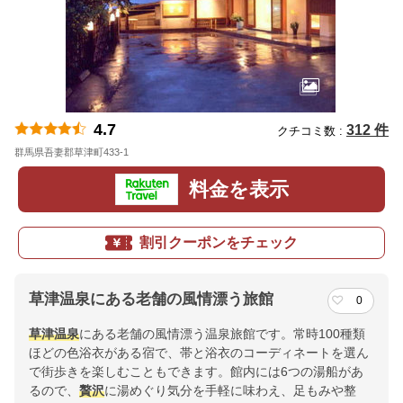
4.7
312 件
クチコミ数 :
群馬県吾妻郡草津町433-1
地図
料金を表示
割引クーポンをチェック
草津温泉にある老舗の風情漂う旅館
0
草津温泉
にある老舗の風情漂う温泉旅館です。常時100種類
ほどの色浴衣がある宿で、帯と浴衣のコーディネートを選ん
で街歩きを楽しむこともできます。館内には6つの湯船があ
るので、
贅沢
に湯めぐり気分を手軽に味わえ、足もみや整