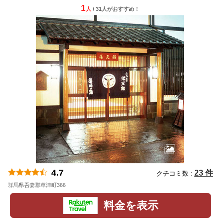
1
人
/ 31人
が
おすすめ！
4.7
23 件
クチコミ数 :
群馬県吾妻郡草津町366
地図
料金を表示