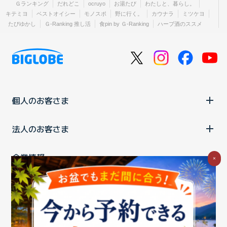
Ｇランキング
だれどこ
ocruyo
お湯たび
わたしと、暮らし。
キテミヨ
ベストオイシー
モノスポ
野に行く。
カウナラ
ミツケヨ
たびゆかし
Ｇ-Ranking 推し活
食pin by Ｇ-Ranking
ハーブ酒のススメ
個人のお客さま
法人のお客さま
企業情報
×
ご利用中の方
お問い合わせ
消費税の表示
ウェブアクセシビリティの取り組み