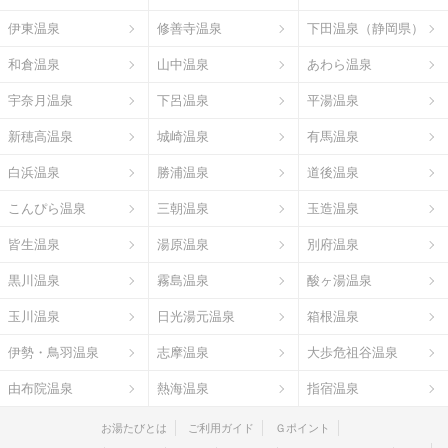
伊東温泉
修善寺温泉
下田温泉（静岡県）
和倉温泉
山中温泉
あわら温泉
宇奈月温泉
下呂温泉
平湯温泉
新穂高温泉
城崎温泉
有馬温泉
白浜温泉
勝浦温泉
道後温泉
こんぴら温泉
三朝温泉
玉造温泉
皆生温泉
湯原温泉
別府温泉
黒川温泉
霧島温泉
酸ヶ湯温泉
玉川温泉
日光湯元温泉
箱根温泉
伊勢・鳥羽温泉
志摩温泉
大歩危祖谷温泉
由布院温泉
熱海温泉
指宿温泉
お湯たびとは
ご利用ガイド
Ｇポイント