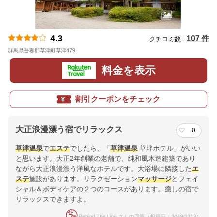
4.3
107 件
クチコミ数 :
群馬県吾妻郡草津町草津479
地図
料金を表示
割引クーポンをチェック
大正浪漫漂う宿でリラックス
0
草津温泉
で
エステ
でしたら、「
草津温泉
草津ホテル」がいい
と思います。大正2年創業の老舗で、純和風木造建築であり
ながら大正浪漫漂う洋風なホテルです。大浴場に隣接した
エ
ステ
施設があります。リラクゼーション
マッサージ
とフェイ
シャル＆ボディケアの２つのコースがあります。癒しの宿で
リラックスできますよ。
Behind The Line さんの回答（投稿日：2019/12/ 3）