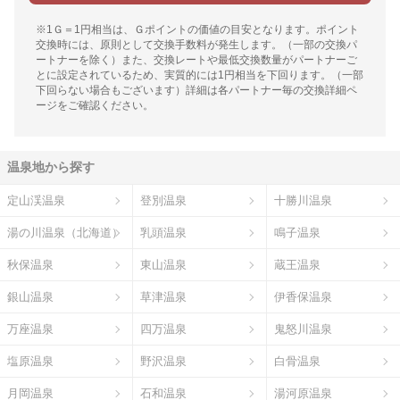
※1Ｇ＝1円相当は、Ｇポイントの価値の目安となります。ポイント
交換時には、原則として交換手数料が発生します。（一部の交換パ
ートナーを除く）また、交換レートや最低交換数量がパートナーご
とに設定されているため、実質的には1円相当を下回ります。（一部
下回らない場合もございます）詳細は各パートナー毎の交換詳細ペ
ージをご確認ください。
温泉地から探す
定山渓温泉
登別温泉
十勝川温泉
湯の川温泉（北海道）
乳頭温泉
鳴子温泉
秋保温泉
東山温泉
蔵王温泉
銀山温泉
草津温泉
伊香保温泉
万座温泉
四万温泉
鬼怒川温泉
塩原温泉
野沢温泉
白骨温泉
月岡温泉
石和温泉
湯河原温泉