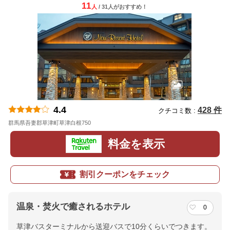
11
人
/ 31人
が
おすすめ！
4.4
428 件
クチコミ数 :
群馬県吾妻郡草津町草津白根750
地図
料金を表示
割引クーポンをチェック
温泉・焚火で癒されるホテル
0
草津バスターミナルから送迎バスで10分くらいでつきます。