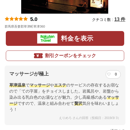
5.0
13 件
クチコミ数 :
群馬県吾妻郡草津町草津360
地図
料金を表示
割引クーポンをチェック
マッサージが極上
0
草津温泉
で
マッサージ
や
エステ
のサービスの存在するお宿な
ので「ての字屋」をチョイスしました。岩風呂や、岩盤から
染み出る乳白色のお湯などが魅力。少し高級感のある
マッサ
ージ
ですので、温泉と組み合わせて
贅沢
気分を味わいましょ
う！
えりめろ さんの回答（投稿日：2019/3/ 3）