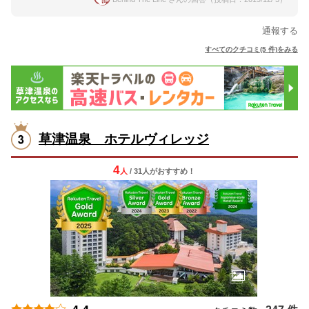
通報する
すべてのクチコミ(5 件)をみる
草津温泉 ホテルヴィレッジ
4
人
/ 31人
が
おすすめ！