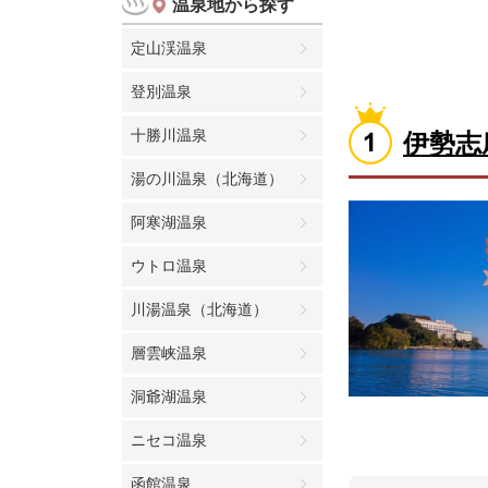
温泉地から探す
定山渓温泉
登別温泉
十勝川温泉
伊勢志
湯の川温泉（北海道）
阿寒湖温泉
ウトロ温泉
川湯温泉（北海道）
層雲峡温泉
洞爺湖温泉
ニセコ温泉
函館温泉