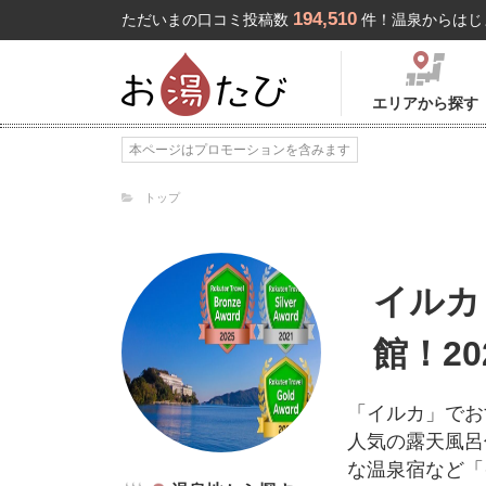
194,510
ただいまの口コミ投稿数
件！温泉からはじ
エリアから探す
本ページはプロモーションを含みます
トップ
イルカ
館！2
「イルカ」でお
人気の露天風呂
な温泉宿など「