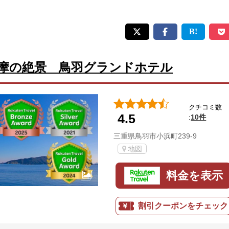
摩の絶景 鳥羽グランドホテル
クチコミ数
4.5
10件
:
三重県鳥羽市小浜町239-9
地図
料金を表示
割引クーポンをチェック