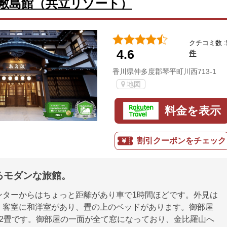
敷島館（共立リゾート）
クチコミ数 :
4.6
件
香川県仲多度郡琴平町川西713-1
地図
料金を表示
割引クーポンをチェック
るモダンな旅館。
ンターからはちょっと距離があり車で1時間ほどです。外見は
、客室に和洋室があり、畳の上のベッドがあります。御部屋
12畳です。御部屋の一面が全て窓になっており、金比羅山へ