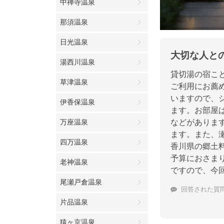
中禅寺温泉
那須温泉
日光温泉
大切な人と
湯西川温泉
貸切湯の宿こ
草津温泉
ご利用にお薦
いますので、
伊香保温泉
ます。お部屋
万座温泉
などがありま
ます。また、
四万温泉
香川県の郷土
予算におさま
老神温泉
ですので、今
尾瀬戸倉温泉
回答された質
片品温泉
猿ヶ京温泉