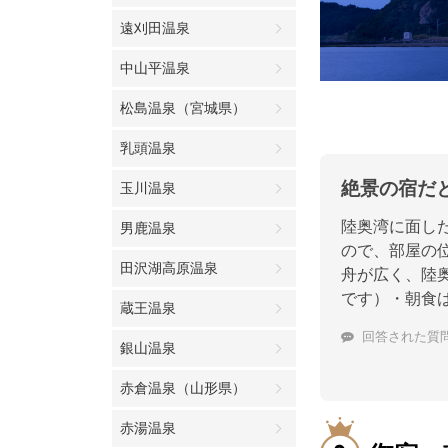
遠刈田温泉
中山平温泉
松島温泉（宮城県）
乳頭温泉
絶景の宿だ
玉川温泉
陸奥湾に面し
男鹿温泉
ので、部屋の
田沢湖高原温泉
舟が広く、陸
です）・朝食
蔵王温泉
回答された質
銀山温泉
赤倉温泉（山形県）
赤湯温泉