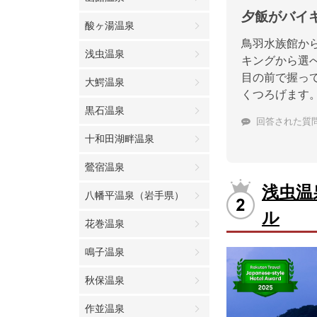
夕飯がバイ
酸ヶ湯温泉
鳥羽水族館か
浅虫温泉
キングから選
目の前で握っ
大鰐温泉
くつろげます
黒石温泉
回答された質
十和田湖畔温泉
鶯宿温泉
浅虫温
八幡平温泉（岩手県）
ル
花巻温泉
鳴子温泉
秋保温泉
作並温泉