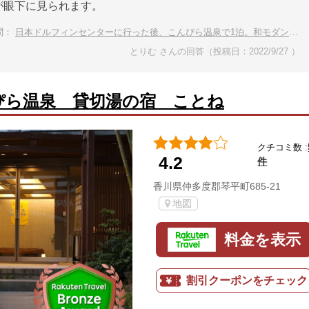
が眼下に見られます。
問：
日本ドルフィンセンターに行った後、こんぴら温泉で1泊。和モダンで素敵な温泉宿をおしえて
とりむ さんの回答（投稿日：2022/9/27 ）
ぴら温泉 貸切湯の宿 ことね
クチコミ数 :
4.2
件
香川県仲多度郡琴平町685-21
地図
料金を表示
割引クーポンをチェック