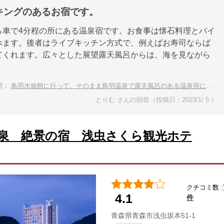
キングのあるお宿です。
ら車で4分程の所にある温泉宿です。お食事は懐石料理とバイ
べます。後者はライブキッチン方式で、例えばお寿司ならば
てくれます。広々とした展望露天風呂からは、海を見ながら
。
問：
鳥羽水族館に行って、そのまま鳥羽温泉で露天風呂のある温泉宿に泊まりたいです
とりむ さんの回答（投稿日：2023/1/ 5 ）
泉 絶景の宿 浅虫さくら観光ホテ
クチコミ数 :
4.1
件
青森県青森市浅虫坂本51-1