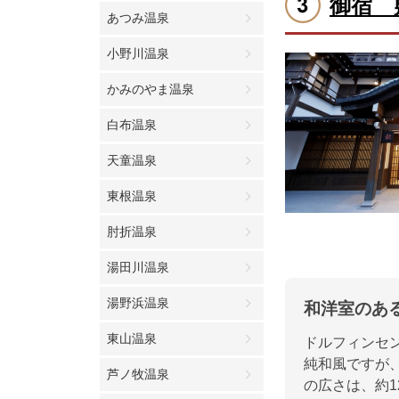
御宿 
あつみ温泉
小野川温泉
かみのやま温泉
白布温泉
天童温泉
東根温泉
肘折温泉
湯田川温泉
湯野浜温泉
和洋室のあ
東山温泉
ドルフィンセ
純和風ですが
芦ノ牧温泉
の広さは、約