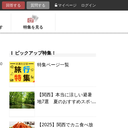
回答する
質問する
マイページ
ログイン
す
特集を見る
ピックアップ特集！
50
特集ページ一覧
【関西】本当に涼しい避暑
地7選 夏のおすすめスポッ
！
ト＆温泉宿
【2025】関西でカニ食べ放