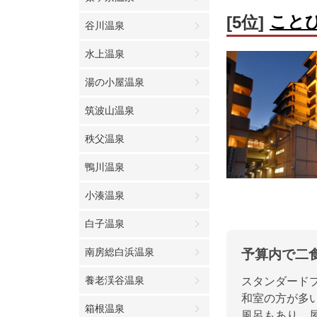
こと
[5位]
谷川温泉
水上温泉
湯の小屋温泉
筑波山温泉
秩父温泉
鴨川温泉
小湊温泉
白子温泉
南房総白浜温泉
予算内で二
養老渓谷温泉
スタンダードプ
和室の方が多
箱根温泉
風呂もあり、