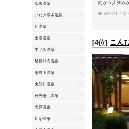
向かう人並み
飯坂温泉
回答された質
いわき湯本温泉
岳温泉
土湯温泉
こん
[4位]
中ノ沢温泉
磐梯熱海温泉
湯野上温泉
鬼怒川温泉
日光湯元温泉
塩原温泉
川治温泉