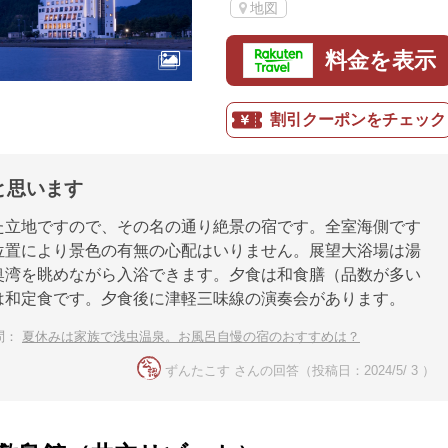
地図
料金を表示
割引クーポンをチェック
と思います
た立地ですので、その名の通り絶景の宿です。全室海側です
位置により景色の有無の心配はいりません。展望大浴場は湯
奥湾を眺めながら入浴できます。夕食は和食膳（品数が多い
は和定食です。夕食後に津軽三味線の演奏会があります。
問：
夏休みは家族で浅虫温泉。お風呂自慢の宿のおすすめは？
ずんたこす さんの回答（投稿日：2024/5/ 3 ）