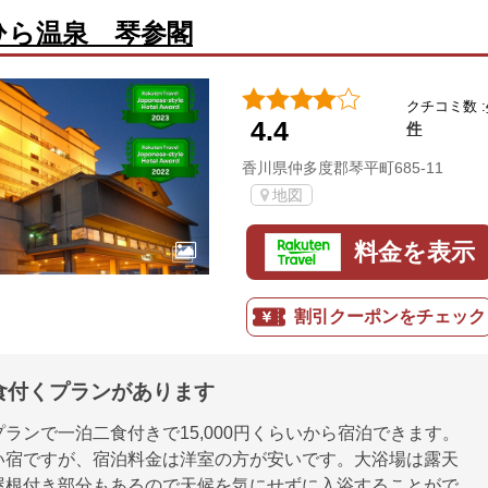
ひら温泉 琴参閣
クチコミ数 :
4.4
件
香川県仲多度郡琴平町685-11
地図
料金を表示
割引クーポンをチェック
食付くプランがあります
ランで一泊二食付きで15,000円くらいから宿泊できます。
い宿ですが、宿泊料金は洋室の方が安いです。大浴場は露天
屋根付き部分もあるので天候を気にせずに入浴することがで