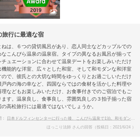
の旅行に最適な宿
とねは、６つの貸切風呂があり、恋人同士などカップルでの
めなこんぴら温泉の温泉宿。タイプの異なるお風呂が揃って
シチュエーションに合わせて温泉デートをお楽しみいただけ
は機能的な洋室、広々とした和室、そして和モダンな和洋室
すので、彼氏との大切な時間をゆっくりとお過ごしいただけ
瀬戸内の海の幸など、四国ならではの食材を活かした料理や
料理などもお楽しみいただけ、お食事付きでのご宿泊でもご
ります。温泉良し、食事良し、雰囲気良しの３拍子揃った宿
回の高松旅行には最適ではないでしょうか。
問：
日本ドルフィンセンターに行った後、こんぴら温泉で1泊。和モダンで素敵な温泉宿をおしえて
ほっこり法師 さんの回答（投稿日：2021/6/24 ）