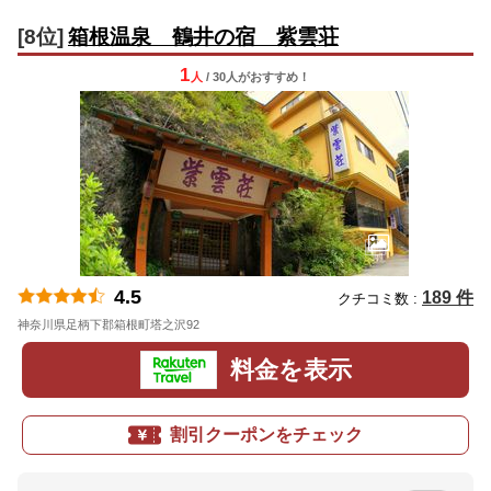
[8位]
箱根温泉 鶴井の宿 紫雲荘
1
人
/ 30人
が
おすすめ！
4.5
189 件
クチコミ数 :
神奈川県足柄下郡箱根町塔之沢92
地図
料金を表示
割引クーポンをチェック