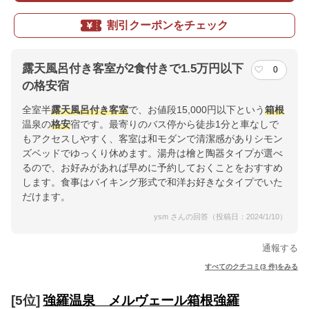
割引クーポンをチェック
露天風呂付き客室が2食付きで1.5万円以下
0
の格安宿
全室半
露天風呂付き客室
で、お値段15,000円以下という
箱根
温泉の
格安
宿です。最寄りのバス停から徒歩1分と車なしで
もアクセスしやすく、客室は和モダンで清潔感がありシモン
ズベッドでゆっくり休めます。湯舟は檜と陶器タイプが選べ
るので、お好みがあれば早めに予約しておくことをおすすめ
します。食事はバイキング形式で和洋お好きなタイプでいた
だけます。
ysm さんの回答（投稿日：2024/1/10）
通報する
すべてのクチコミ(3 件)をみる
[5位]
強羅温泉 メルヴェール箱根強羅