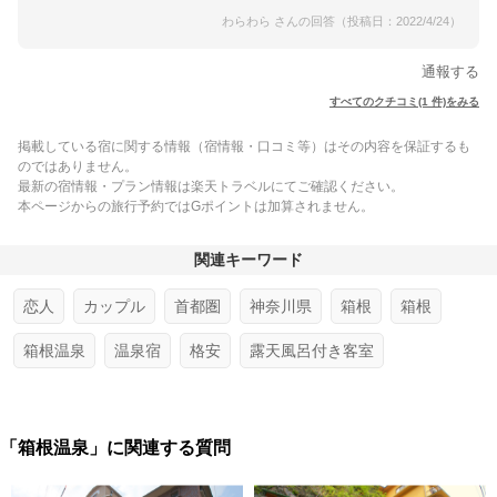
わらわら さんの回答（投稿日：2022/4/24）
通報する
すべてのクチコミ(1 件)をみる
掲載している宿に関する情報（宿情報・口コミ等）はその内容を保証するも
のではありません。
最新の宿情報・プラン情報は楽天トラベルにてご確認ください。
本ページからの旅行予約ではGポイントは加算されません。
関連キーワード
恋人
カップル
首都圏
神奈川県
箱根
箱根
箱根温泉
温泉宿
格安
露天風呂付き客室
「箱根温泉」に関連する質問