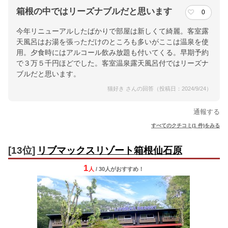
箱根の中ではリーズナブルだと思います
0
今年リニューアルしたばかりで部屋は新しくて綺麗。客室露
天風呂はお湯を張っただけのところも多いがここは温泉を使
用。夕食時にはアルコール飲み放題も付いてくる。早期予約
で３万５千円ほどでした。客室温泉露天風呂付ではリーズナ
ブルだと思います。
猫好き さんの回答（投稿日：2024/9/24）
通報する
すべてのクチコミ(1 件)をみる
[13位]
リブマックスリゾート箱根仙石原
1
人
/ 30人
が
おすすめ！