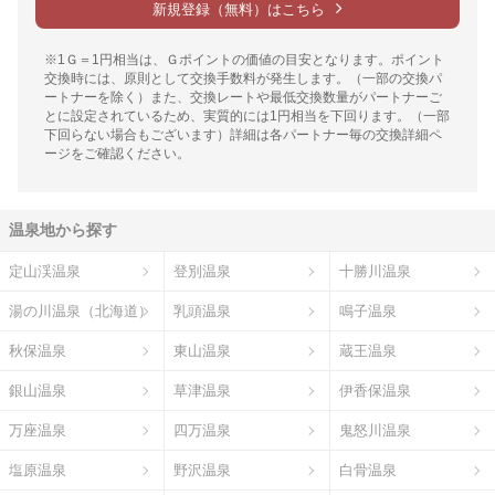
新規登録（無料）はこちら
※1Ｇ＝1円相当は、Ｇポイントの価値の目安となります。ポイント
交換時には、原則として交換手数料が発生します。（一部の交換パ
ートナーを除く）また、交換レートや最低交換数量がパートナーご
とに設定されているため、実質的には1円相当を下回ります。（一部
下回らない場合もございます）詳細は各パートナー毎の交換詳細ペ
ージをご確認ください。
温泉地から探す
定山渓温泉
登別温泉
十勝川温泉
湯の川温泉（北海道）
乳頭温泉
鳴子温泉
秋保温泉
東山温泉
蔵王温泉
銀山温泉
草津温泉
伊香保温泉
万座温泉
四万温泉
鬼怒川温泉
塩原温泉
野沢温泉
白骨温泉