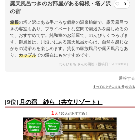
露天風呂つきのお部屋がある箱根・塔ノ沢
0
の宿
箱根
の塔ノ沢にある手ごろな価格の温泉旅館で、露天風呂つ
きの客室もあり、プライベートな空間で湯浴みを楽しめるの
で、おすすめです。純和室のお部屋で、のんびりくつろげま
す。御風呂は、川沿いにある露天風呂からは、自然を感じな
がらの湯浴みを楽しめます。貸切の家族風呂や露天風呂もあ
り、
カップル
での滞在にもおすすめです。
わらびもち さんの回答（投稿日：2021/3/31）
通報する
すべてのクチコミ(1 件)をみる
[9位]
月の宿 紗ら（共立リゾート）
1
人
/ 30人
が
おすすめ！