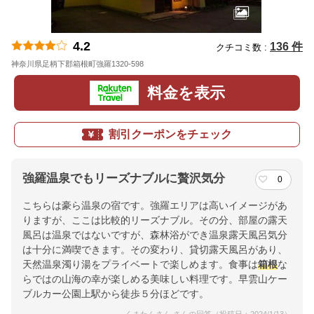
4.2
136 件
クチコミ数 :
神奈川県足柄下郡箱根町強羅1320-598
地図
料金を表示
割引クーポンをチェック
強羅温泉でもリーズナブルに贅沢気分
0
こちらは豪ら温泉の宿です。強羅エリアは高いイメージがあ
りますが、ここは比較的リーズナブル。その分、部屋の露天
風呂は温泉ではないですが、森林浴ができ温泉露天風呂気分
は十分に満喫できます。その変わり、貸切露天風呂があり、
天然温泉濁り湯をプライベートで楽しめます。食事は
箱根
な
らではの山海の幸が楽しめる美味しい料理です。早雲山ケー
ブルカー公園上駅から徒歩５分ほどです。