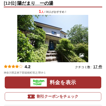
[12位]
陽だまり 一の湯
1
人
/ 30人
が
おすすめ！
4.2
17 件
クチコミ数 :
神奈川県足柄下郡箱根町塔之澤54-1
地図
料金を表示
割引クーポンをチェック