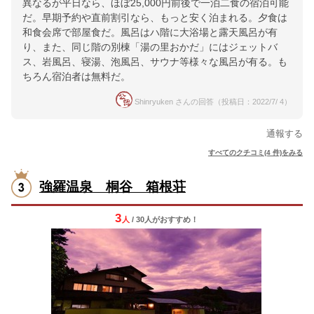
異なるが平日なら、ほぼ25,000円前後で一泊二食の宿泊可能
だ。早期予約や直前割引なら、もっと安く泊まれる。夕食は
和食会席で部屋食だ。風呂はハ階に大浴場と露天風呂が有
り、また、同じ階の別棟「湯の里おかだ」にはジェットバ
ス、岩風呂、寝湯、泡風呂、サウナ等様々な風呂が有る。も
ちろん宿泊者は無料だ。
Shinryuken さんの回答（投稿日：2022/7/ 4）
通報する
すべてのクチコミ(4 件)をみる
強羅温泉 桐谷 箱根荘
3
人
/ 30人
が
おすすめ！