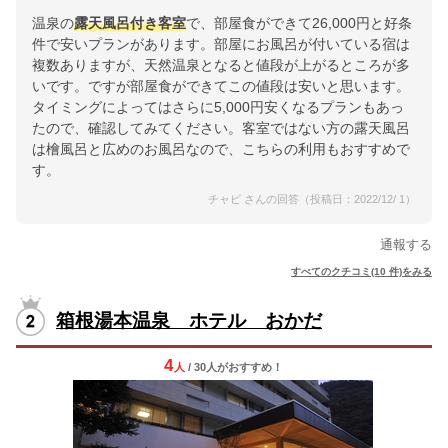
温泉の
露天風呂付き客室
で、部屋食ができて26,000円と好条
件で安いプランがあります。部屋にお風呂が付いている宿は
複数ありますが、天然温泉となると値段が上がるところが多
いです。ですが部屋食ができてこの値段は安いと思います。
タイミングによってはさらに5,000円安くなるプランもあっ
たので、確認してみてください。客室ではない方の露天風呂
は檜風呂と広めのお風呂なので、こちらの利用もおすすめで
す。
チャビ さんの回答（投稿日：2022/12/ 1）
通報する
すべてのクチコミ(10 件)をみる
箱根湯本温泉 ホテル おかだ
4
人
/ 30人
が
おすすめ！