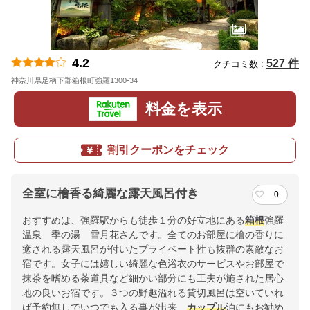
4.2
527 件
クチコミ数 :
神奈川県足柄下郡箱根町強羅1300-34
地図
料金を表示
割引クーポンをチェック
全室に檜香る綺麗な露天風呂付き
0
おすすめは、強羅駅からも徒歩１分の好立地にある
箱根
強羅
温泉 季の湯 雪月花さんです。全てのお部屋に檜の香りに
癒される露天風呂が付いたプライベート性も抜群の素敵なお
宿です。女子には嬉しい綺麗な色浴衣のサービスやお部屋で
抹茶を嗜める茶道具など細かい部分にも工夫が施された居心
地の良いお宿です。３つの野趣溢れる貸切風呂は空いていれ
ば予約無しでいつでも入る事が出来、
カップル
泊にもお勧め