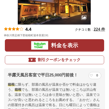
4.4
224 件
クチコミ数 :
神奈川県足柄下郡箱根町湯本茶屋191
地図
料金を表示
割引クーポンをチェック
半露天風呂客室で平日25,000円前後！
0
箱根
に限らず、部屋の風呂が温泉か否かで料金はかなり違
う。
箱根
でも、部屋の風呂が温泉では無いところは沢山有
る。温泉では無いところは余り意味が無いと思い、温泉でコ
スパが良いと思われるところをお薦めする。「おかだ」さん
の部屋付きの風呂は温泉で有る。日にち曜日によって価格は