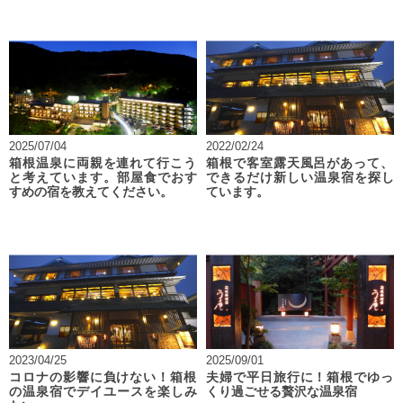
2025/07/04
2022/02/24
箱根温泉に両親を連れて行こう
箱根で客室露天風呂があって、
と考えています。部屋食でおす
できるだけ新しい温泉宿を探し
すめの宿を教えてください。
ています。
2023/04/25
2025/09/01
コロナの影響に負けない！箱根
夫婦で平日旅行に！箱根でゆっ
の温泉宿でデイユースを楽しみ
くり過ごせる贅沢な温泉宿