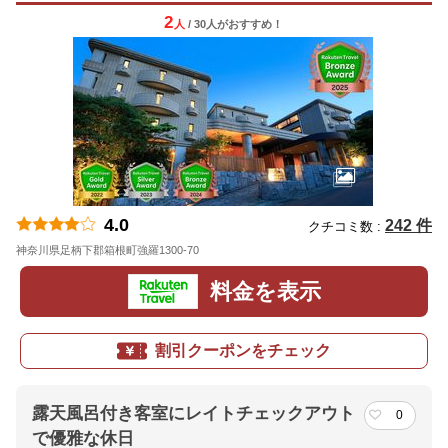
2
人
/ 30人
が
おすすめ！
4.0
242 件
クチコミ数 :
神奈川県足柄下郡箱根町強羅1300-70
地図
料金を表示
割引クーポンをチェック
露天風呂付き客室にレイトチェックアウト
0
で優雅な休日