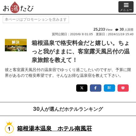
メニュー
本ページはプロモーションを含みます
25,233
30
View
人回答
質問公開日：2020/6/ 8 01:05
更新日：2024/11/19 15:40
箱根温泉で格安料金だと嬉しい。ちょ
解決
っと我がままに、客室露天風呂付の温
泉旅館を教えて！
彼と客室露天風呂付の温泉宿でゆっくり過ごしたいのですが、予算に限
界があるので格安希望です。そんなお得な温泉宿を教えて下さい。
30
人が選んだホテルランキング
箱根湯本温泉 ホテル南風荘