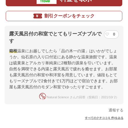
割引クーポンをチェック
露天風呂付の和室でとてもリーズナブルで
0
す
箱根
温泉にお越しでしたら「品の木一の湯」はいかがでしょ
うか。仙石原の入り口付近にある静かな温泉旅館です。温泉
は硫黄泉とアルカリ単純泉に2種類の源泉を引いています。
自然を満喫できる内湯と露天風呂で疲れを癒せます。お部屋
も露天風呂付の和室や和洋室を用意しています。値段もとて
もリーズナブルで2食付きで1万円ほどで宿泊できます。お部
屋も露天風呂付のモダン和室でゆったりすごせます。
Natural Science さんの回答（投稿日：2021/10/ 2）
通報する
すべてのクチコミ(1 件)をみる