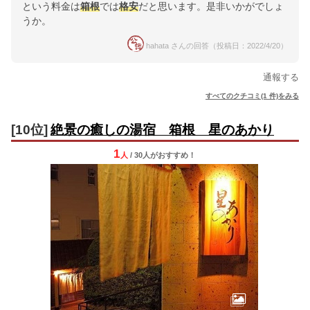
という料金は
箱根
では
格安
だと思います。是非いかがでしょ
うか。
hahata さんの回答（投稿日：2022/4/20）
通報する
すべてのクチコミ(1 件)をみる
[10位]
絶景の癒しの湯宿 箱根 星のあかり
1
人
/ 30人
が
おすすめ！