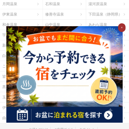
月岡温泉
石和温泉
湯河原温泉
伊東温泉
修善寺温泉
下田温泉（静岡県）
和倉温泉
山中温泉
あわら温泉
×
宇奈月温泉
下呂温泉
平湯温泉
新穂高温泉
城崎温泉
有馬温泉
白浜温泉
勝浦温泉
道後温泉
こんぴら温泉
三朝温泉
玉造温泉
皆生温泉
湯原温泉
別府温泉
黒川温泉
霧島温泉
酸ヶ湯温泉
玉川温泉
日光湯元温泉
箱根温泉
伊勢・鳥羽温泉
志摩温泉
大歩危祖谷温泉
由布院温泉
熱海温泉
指宿温泉