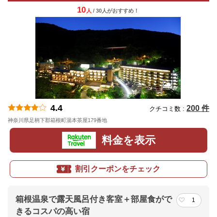
10
人
/ 30人
が
おすすめ！
4.4
200 件
クチコミ数 :
神奈川県足柄下郡箱根町湯本茶屋179番地
地図
料金を表示
割引クーポンをチェック
箱根温泉で露天風呂付き客室＋部屋食がで
1
きるコスパの高い宿