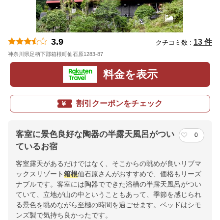
3.9
13 件
クチコミ数 :
神奈川県足柄下郡箱根町仙石原1283-87
地図
料金を表示
割引クーポンをチェック
客室に景色良好な陶器の半露天風呂がつい
0
ているお宿
客室露天があるだけではなく、そこからの眺めが良いリブマ
ックスリゾート
箱根
仙石原さんがおすすめで、価格もリーズ
ナブルです。客室には陶器でできた浴槽の半露天風呂がつい
ていて、立地が山の中ということもあって、季節を感じられ
る景色を眺めながら至極の時間を過ごせます。ベッドはシモ
ンズ製で気持ち良かったです。