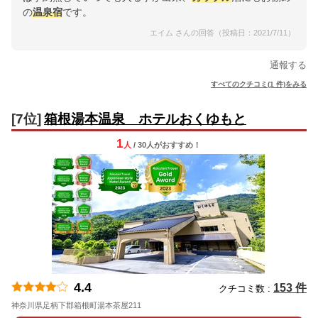
の
温泉宿
です。
エイム さんの回答（投稿日：2021/7/11）
通報する
すべてのクチコミ(1 件)をみる
[7位]
箱根湯本温泉 ホテルおくゆもと
1
人
/ 30人
が
おすすめ！
4.4
153 件
クチコミ数 :
神奈川県足柄下郡箱根町湯本茶屋211
地図