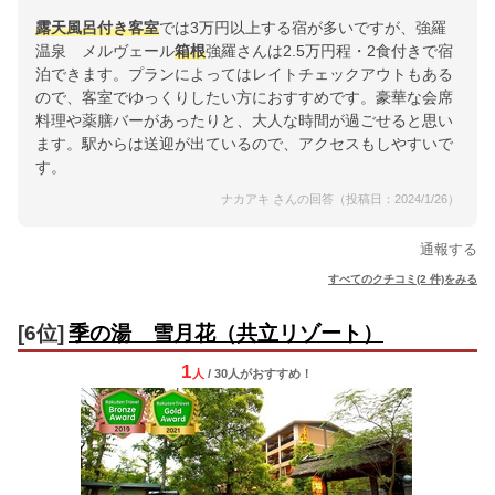
露天風呂付き客室
では3万円以上する宿が多いですが、強羅
温泉 メルヴェール
箱根
強羅さんは2.5万円程・2食付きで宿
泊できます。プランによってはレイトチェックアウトもある
ので、客室でゆっくりしたい方におすすめです。豪華な会席
料理や薬膳バーがあったりと、大人な時間が過ごせると思い
ます。駅からは送迎が出ているので、アクセスもしやすいで
す。
ナカアキ さんの回答（投稿日：2024/1/26）
通報する
すべてのクチコミ(2 件)をみる
[6位]
季の湯 雪月花（共立リゾート）
1
人
/ 30人
が
おすすめ！