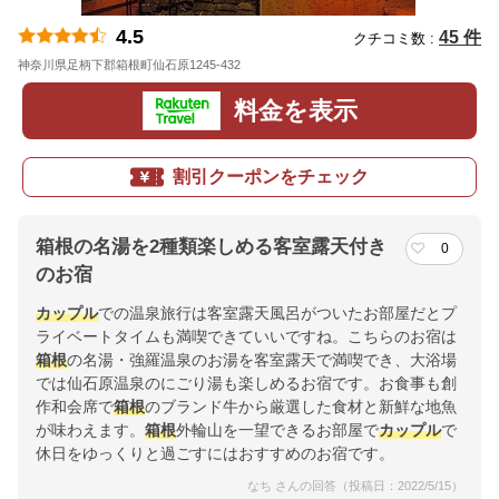
4.5
45 件
クチコミ数 :
神奈川県足柄下郡箱根町仙石原1245-432
地図
料金を表示
割引クーポンをチェック
箱根の名湯を2種類楽しめる客室露天付き
0
のお宿
カップル
での温泉旅行は客室露天風呂がついたお部屋だとプ
ライベートタイムも満喫できていいですね。こちらのお宿は
箱根
の名湯・強羅温泉のお湯を客室露天で満喫でき、大浴場
では仙石原温泉のにごり湯も楽しめるお宿です。お食事も創
作和会席で
箱根
のブランド牛から厳選した食材と新鮮な地魚
が味わえます。
箱根
外輪山を一望できるお部屋で
カップル
で
休日をゆっくりと過ごすにはおすすめのお宿です。
なち さんの回答（投稿日：2022/5/15）