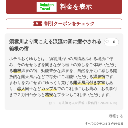
料金を表示
割引クーポンをチェック
須雲川より聞こえる渓流の音に癒やされる
0
箱根の宿
ホテルおくゆもとは、須雲川沿いの風情あふれる場所に佇
み、そのせせらぎを聞きながら極上の癒しをご体験いただけ
る
箱根
温泉の宿。効能豊かな温泉を、自然を身近に感じる開
放的な露天風呂などで存分にご堪能いただける
温泉宿
です。
まわりを気にせずにゆっくり寛げる
露天風呂付き客室
もあ
り、
恋人
同士など
カップル
でのご利用にもお薦め。お食事付
きで２万円台からと
格安
なプランもご利用いただけます。
ほっこり法師 さんの回答（投稿日：2023/11/14）
通報する
すべてのクチコミ(1 件)をみる