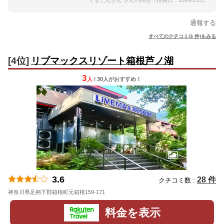
くまたんさん さんの回答（投稿日：2024/1/13）
通報する
すべてのクチコミ(3 件)をみる
[4位]
リブマックスリゾート箱根芦ノ湖
3
人
/ 30人
が
おすすめ！
3.6
28 件
クチコミ数 :
神奈川県足柄下郡箱根町元箱根159-171
地図
料金を表示