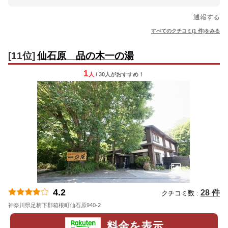
通報する
すべてのクチコミ(1 件)をみる
[11位]
仙石原 品の木一の湯
1
人
/ 30人
が
おすすめ！
4.2
28 件
クチコミ数 :
神奈川県足柄下郡箱根町仙石原940-2
地図
料金を表示