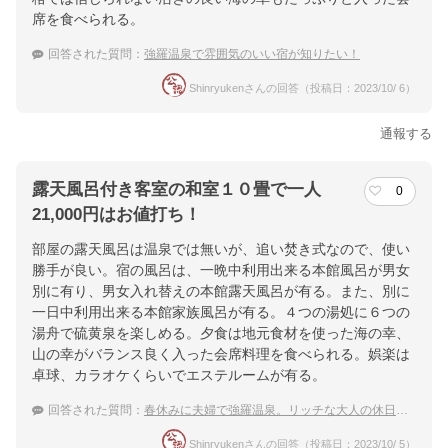
席を食べられる。
回答された質問：
強羅温泉で雰囲気のいい宿が知りたい！
Shinryukenさんの回答（投稿日：2023/10/ 6）
通報する
露天風呂付き客室の和室１０畳で一人
0
21,000円はお値打ち！
部屋の露天風呂は温泉では無いが、追い焚き式なので、使い
勝手が良い。宿の風呂は、一晩中利用出来る本館風呂が男女
別に有り、男女入れ替えの本館露天風呂が有る。また、別に
一日中利用出来る本館家族風呂が有る。４つの湯処に６つの
湯舟で硫黄泉を楽しめる。夕食は地元食材を使った海の幸、
山の幸がバランス良く入った会席料理を食べられる。娯楽は
卓球、カラオケくらいでエステルームが有る。
回答された質問：
春休みに夫婦で強羅温泉。リッチな大人の休日を過ごしたい！
Shinryukenさんの回答（投稿日：2023/10/ 5）