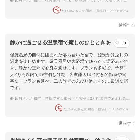
回答された質問：
強羅温泉｜年末年始を過ごしたい！穴場でおすすめの宿は？
ホテル詳細を詳しく見る
たけやんさんの回答（投稿日：2025/10/25）
通報する
静かに過ごせる温泉宿で癒しのひとときを
0
強羅温泉の自然に囲まれた落ち着いた宿で、源泉かけ流しの
温泉を楽しめます。露天風呂や大浴場でゆったり湯浴みがで
き、静かな空間で心身を癒せます。プランも多彩で、予算1
人2万円以内での宿泊も可能。客室露天風呂付きの部屋や食
事なしプランも選べ、二人旅でのんびり過ごすのに最適な宿
です。
回答された質問：
箱根で露天風呂付き客室に2万円以内で泊まれる安い旅館を教えて
たけやんさんの回答（投稿日：2025/9/23）
通報する