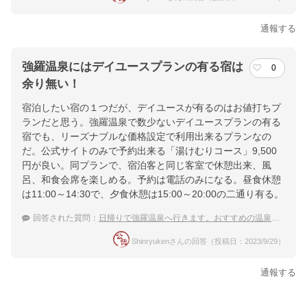
通報する
強羅温泉にはデイユースプランの有る宿は
0
余り無い！
宿泊したい宿の１つだが、デイユースが有るのはお値打ちプ
ランだと思う。強羅温泉で数少ないデイユースプランの有る
宿でも、リーズナブルな価格設定で利用出来るプランなの
だ。公式サイトのみで予約出来る「湯けむりコース」9,500
円が良い。同プランで、宿泊客と同じ客室で休憩出来、風
呂、和食会席を楽しめる。予約は電話のみになる。昼食休憩
は11:00～14:30で、夕食休憩は15:00～20:00の二通り有る。
回答された質問：
日帰りで強羅温泉へ行きます。おすすめの温泉宿を教えて下さい。
Shinryukenさんの回答（投稿日：2023/9/29）
通報する