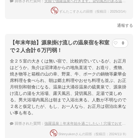
回答された質問：
夫婦で強羅温泉へ行きます。貸切風呂のある温泉宿を教えて下さい。
ずんたこすさんの回答（投稿日：2025/2/14）
通報する
【年末年始】源泉掛け流しの温泉宿を和室
0
で２人合計６万円弱！
全２５室の大きくは無い宿で、比較的空いているが、お正月
はどうか。魚介は沼津港からの地魚直送で、お造り、煮物、
焼き物等と箱根の山の幸、野菜、牛、ポークの鍋物等豪華会
席料理を食べられ、朝は郷土料理やおせち料理も並ぶ、お正
月特別和朝食になる。温泉は大涌谷温泉の硫黄泉で、源泉掛
け流しの湯を大浴場、露天風呂、貸切風呂、足湯で楽しめ
る。男大浴場内風呂は朝まで入浴出来る。人数が不明なので
２名と仮定したが、もし、お一人なら、お正月は宿泊出来な
い事も有る。
回答された質問：
強羅温泉｜年末年始を過ごしたい！穴場でおすすめの宿は？
Shinryukenさんの回答（投稿日：2024/11/ 8）