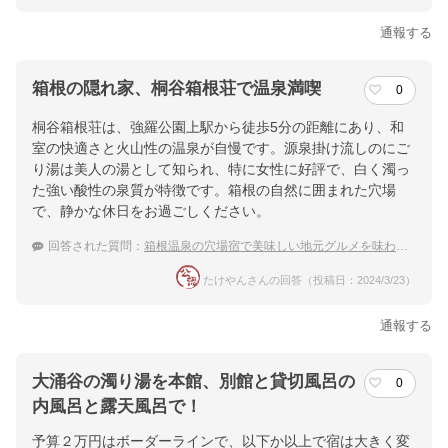
通報する
箱根の隠れ家、桐谷箱根荘で温泉満喫
0
桐谷箱根荘は、強羅公園上駅から徒歩5分の距離にあり、和
室の快適さと火山性の温泉が自慢です。源泉掛け流しのにご
り湯は美人の湯として知られ、特に女性に好評で、白く濁っ
た強い酸性の泉質が特徴です。箱根の自然に囲まれた穴場
で、静かな休日をお過ごしください。
回答された質問：
箱根温泉の穴場宿で美味しい地元グルメを味わうGWを過ごしたい
たけやんさんの回答（投稿日：2024/3/23）
通報する
大涌谷の濁り湯を本館、別館と貸切風呂の
0
内風呂と露天風呂で！
予算２万円はボーダーラインで、以下か以上で宿は大きく変