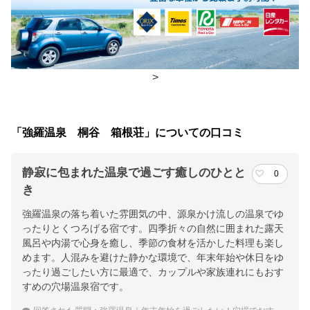
食事場所
朝食
個室、食事処
夕食
個室、食事処
>
チェックイン・チェックアウト時間
「強羅温泉 桐谷 箱根荘」についての口コミ
チェックイン
15:30(最終チェックイン：23:00)
チェックアウ
10:00
静寂に包まれた温泉で過ごす癒しのひとと
0
ト
き
強羅温泉の落ち着いた雰囲気の中、源泉かけ流しの温泉でゆ
交通アクセス
ったりとくつろげる宿です。四季折々の自然に囲まれた露天
ＪＲ小田急小田原駅から電車・ケーブルカーで公園上駅下車徒歩
風呂や内湯で心身を癒し、季節の食材を活かした料理も楽し
５分／小田原厚木道路箱根口ＩＣから国道1号線経由約２５分
めます。人混みを避けた静かな環境で、年末年始や休日をゆ
ったり過ごしたい方に最適で、カップルや家族連れにもおす
提供：楽天トラベル
すめの穴場温泉宿です。
楽天トラベルで