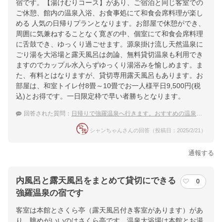
宿です。【湯けむりコース】があり、ご宿泊と同じ客室での
ご休憩、館内の温泉入浴、お食事処にて和食会席料理が楽し
める 人気の日帰りプランとなります。お部屋で休憩ができ、
周囲に気兼ねすることなく寛ぎの中、個室にて和食会席料理
に舌鼓でき、ゆっくり過ごせます。源泉掛け流し天然温泉に
ごり湯を大浴場と露天風呂は勿論、無料貸切温泉も利用でき
ますのでカップル水入らずゆっくり湯浴みを愉しめます。ま
た、有料とはなりますが、貸切専用露天風呂もあります。お
部屋は、和室トイレ付8畳～10畳でお一人様平日9,500円(税
込)とお得です。一日限定枠で早い者勝ちとなります。
回答された質問：
日帰りで強羅温泉へ行きます。おすすめの温泉宿を教えて下さい。
シャンちゃんさんの回答（投稿日：2025/2/21）
通報する
内風呂と露天風呂をまとめて貸切にできる
0
強羅温泉の宿です
客室は本館とさくら亭（露天風呂付き客室があります）があ
り、眺めがいいのはさくら亭です。温泉大浴場は本館とお湯