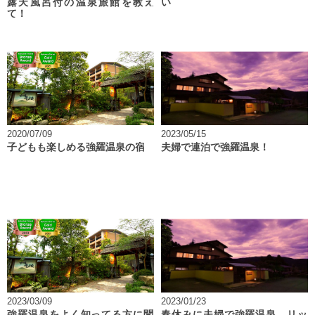
露天風呂付の温泉旅館を教え
い
て！
2020/07/09
2023/05/15
子どもも楽しめる強羅温泉の宿
夫婦で連泊で強羅温泉！
2023/03/09
2023/01/23
強羅温泉をよく知ってる方に聞
春休みに夫婦で強羅温泉。リッ