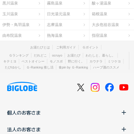
黒川温泉
霧島温泉
酸ヶ湯温泉
玉川温泉
日光湯元温泉
箱根温泉
伊勢・鳥羽温泉
志摩温泉
大歩危祖谷温泉
由布院温泉
熱海温泉
指宿温泉
お湯たびとは
ご利用ガイド
Ｇポイント
Ｇランキング
だれどこ
ocruyo
お湯たび
わたしと、暮らし。
キテミヨ
ベストオイシー
モノスポ
野に行く。
カウナラ
ミツケヨ
たびゆかし
Ｇ-Ranking 推し活
食pin by Ｇ-Ranking
ハーブ酒のススメ
個人のお客さま
法人のお客さま