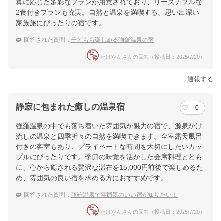
算に応じた多彩なプランが用意されており、リーズナブルな
2食付きプランも充実。自然と温泉を満喫する、思い出深い
家族旅にぴったりの宿です。
回答された質問：
子どもも楽しめる強羅温泉の宿
たけやんさんの回答（投稿日：2025/7/20）
通報する
静寂に包まれた癒しの温泉宿
0
強羅温泉の中でも落ち着いた雰囲気が魅力の宿で、源泉かけ
流しの温泉と四季折々の自然を満喫できます。全室露天風呂
付きの客室もあり、プライベートな時間を大切にしたいカッ
プルにぴったりです。季節の味覚を活かした会席料理ととも
に、心から癒される贅沢な滞在を15,000円前後で楽しめるた
め、雰囲気の良い宿を求める方におすすめです。
回答された質問：
強羅温泉で雰囲気のいい宿が知りたい！
たけやんさんの回答（投稿日：2025/7/20）