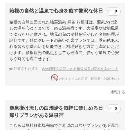
箱根の自然と温泉で心身を癒す贅沢な休日
0
箱根の自然に囲まれた強羅温泉 桐谷 箱根荘は、源泉かけ流
しの湯を心ゆくまで楽しめる温泉宿です。大浴場や貸切風呂
でゆったりと癒され、地元の旬の食材を活かした名物料理が
評判です。特にグレードの高い会席プランでは、季節感あふ
れる贅沢な味わいを堪能でき、料理好きな方にも満足いただ
けます。箱根観光の拠点としても最適で、静かな環境で心安
らぐ時間を過ごせます。
回答された質問：
名物料理を堪能できる箱根温泉の宿を知りたい！
たけやんさんの回答（投稿日：2025/6/14）
通報する
源泉掛け流しの白濁湯を気軽に楽しめる日
0
帰りプランがある温泉宿
こちらは無料駐車場完備でご希望の日帰りプランがある温泉