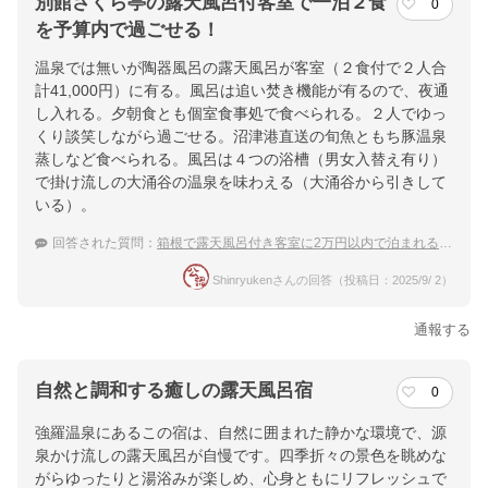
別館さくら亭の露天風呂付客室で一泊２食
0
を予算内で過ごせる！
温泉では無いが陶器風呂の露天風呂が客室（２食付で２人合
計41,000円）に有る。風呂は追い焚き機能が有るので、夜通
し入れる。夕朝食とも個室食事処で食べられる。２人でゆっ
くり談笑しながら過ごせる。沼津港直送の旬魚ともち豚温泉
蒸しなど食べられる。風呂は４つの浴槽（男女入替え有り）
で掛け流しの大涌谷の温泉を味わえる（大涌谷から引きして
いる）。
回答された質問：
箱根で露天風呂付き客室に2万円以内で泊まれる安い旅館を教えて
Shinryukenさんの回答（投稿日：2025/9/ 2）
通報する
自然と調和する癒しの露天風呂宿
0
強羅温泉にあるこの宿は、自然に囲まれた静かな環境で、源
泉かけ流しの露天風呂が自慢です。四季折々の景色を眺めな
がらゆったりと湯浴みが楽しめ、心身ともにリフレッシュで