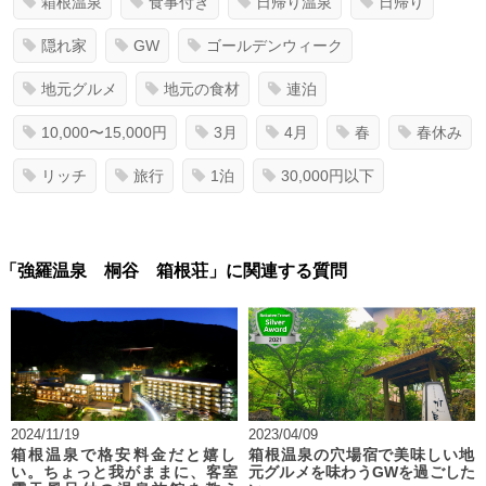
箱根温泉
食事付き
日帰り温泉
日帰り
隠れ家
GW
ゴールデンウィーク
地元グルメ
地元の食材
連泊
10,000〜15,000円
3月
4月
春
春休み
リッチ
旅行
1泊
30,000円以下
「強羅温泉 桐谷 箱根荘」に関連する質問
2024/11/19
2023/04/09
箱根温泉で格安料金だと嬉し
箱根温泉の穴場宿で美味しい地
い。ちょっと我がままに、客室
元グルメを味わうGWを過ごした