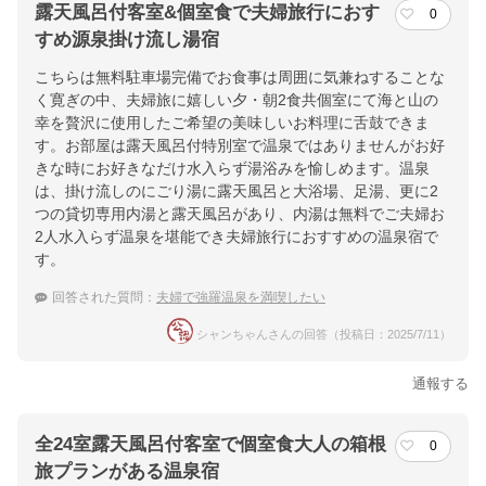
露天風呂付客室&個室食で夫婦旅行におす
0
すめ源泉掛け流し湯宿
こちらは無料駐車場完備でお食事は周囲に気兼ねすることな
く寛ぎの中、夫婦旅に嬉しい夕・朝2食共個室にて海と山の
幸を贅沢に使用したご希望の美味しいお料理に舌鼓できま
す。お部屋は露天風呂付特別室で温泉ではありませんがお好
きな時にお好きなだけ水入らず湯浴みを愉しめます。温泉
は、掛け流しのにごり湯に露天風呂と大浴場、足湯、更に2
つの貸切専用内湯と露天風呂があり、内湯は無料でご夫婦お
2人水入らず温泉を堪能でき夫婦旅行におすすめの温泉宿で
す。
回答された質問：
夫婦で強羅温泉を満喫したい
シャンちゃんさんの回答（投稿日：2025/7/11）
通報する
全24室露天風呂付客室で個室食大人の箱根
0
旅プランがある温泉宿