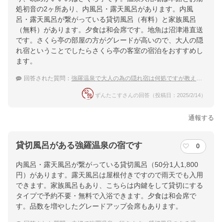
処初音の2ヶ所あり、内風呂・露天風呂があります。内風
呂・露天風呂が繋がっている貸切風呂（有料）と家族風呂
（無料）があります。夕食は和会席です。地魚は沼津港直送
です。さくら亭の部屋の方がグレードが高いので、大人の隠
れ宿ということでしたらさくら亭の客室の宿泊をおすすめし
ます。
回答された質問：
強羅温泉で大人の為の隠れ宿は何処ですが教えて下さい！
ずんたこすさんの回答（投稿日：2025/2/14）
通報する
貸切風呂がある強羅温泉の宿です
0
内風呂・露天風呂が繋がっている貸切風呂（50分1人1,800
円）があります。露天風呂は屋根付きですので雨天でも入用
できます。家族風呂もあり、こちらは内鍵をして貸切にする
タイプで予約不要・無料で入浴できます。夕食は和会席で
す。品数を増やしたグレードアップ会席もあります。