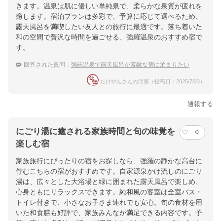
きます。温泉は肌に優しい単純泉で、柔らかな泉質が疲れを
癒します。宿泊プランは多彩で、予算に応じて選べるため、
露天風呂を満喫したい友人との旅行に最適です。落ち着いた
和の空間で贅沢な時間を過ごせる、強羅温泉のおすすめ宿で
す。
回答された質問：
強羅温泉で露天風呂が素敵な宿に泊まりたい
たけやんさんの回答（投稿日：2025/7/23）
通報する
にごり湯に癒される家族時間と旬の味覚を
0
楽しむ宿
家族旅行にぴったりの宿をお探しなら、強羅の静かな高台に
佇むこちらの宿がおすすめです。自家源泉かけ流しのにごり
湯は、広々とした大浴場と緑に囲まれた露天風呂で楽しめ、
心身ともにリラックスできます。純和風の客室は全室バス・
トイレ付きで、小さなお子さま連れでも安心。旬の食材を用
いた和食膳も好評で、家族みんなが満足できる内容です。予