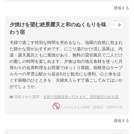
通報する
夕焼けを望む絶景露天と和のぬくもりを味
0
わう宿
夫婦で過ごす特別な時間を求めるなら、強羅の自然に包まれ
た静かな宿がおすすめです。にごり湯のかけ流し温泉は、内
湯・露天風呂ともに風情があり、無料の貸切風呂で二人だけ
の癒しの時間を楽しめます。夕食は旬の地元食材を使った月
替わりの会席料理をお部屋でゆっくり堪能。箱根登山ケーブ
ルカーの早雲山駅から徒歩5分と観光にも便利。心と体をほ
ぐす箱根のひとときを、夫婦水入らずで過ごしてみてはいか
がでしょうか。
回答された質問：
夫婦で強羅温泉へ行きます。貸切風呂のある温泉宿を教えて下さい。
たけやんさんの回答（投稿日：2025/7/13）
通報する