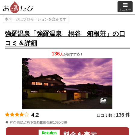
メニュー
本ページはプロモーションを含みます
強羅温泉「強羅温泉 桐谷 箱根荘」の口
コミ＆詳細
136
人
が
おすすめ！
4.2
136 件
口コミ数 :
神奈川県足柄下郡箱根町強羅1320-598
料金を表示