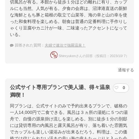
切風呂が有る。本館から徒歩１分ほどの離れに有り、カップ
ルにも当然、人気が有る。夕食の会席は、沼津港直送の新鮮
な海鮮ともち豚と箱根の取立て山菜等、海の幸と山の幸を使
った和食料理を楽しめる。朝食は普通の定番料理に手作りし
ゃくり豆腐やカニ汁が一味、二味違ったアクセントになって
いる。
回答された質問：
夫婦で連泊で強羅温泉！
Shinryukenさんの回答（投稿日：2023/10/ 7）
通報する
公式サイト専用プランで美人湯、得々温泉
0
満喫！
同プランは、公式サイトのみで予約出来るプランで、破格の
一人14,000円で二食できる。風呂は３ヵ所の湯処に５つの湯
舟で、自慢の源泉掛け流しを楽しめる。別に徒歩１分の別邸
には貸切専用の内風呂と露天風呂が有り、落ち着いた雰囲気
でカップルも楽しい湯浴みが出来るだろう。料理は、この価
格では信じられない活きの良い海の幸もたっぷりと入った会