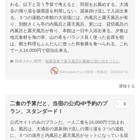
わる。以下と言う予算で考えると、同宿をお薦めする。大涌
谷の濁り湯を循環器を利用しない、源泉掛け流しで入浴出来
る。３つの湯処の本館の大浴場には、内風呂と露天風呂が有
り、別館さくら亭の内風呂と露天風呂、更には、貸切風呂の
内風呂と露天風呂が有り、本館は一日中入浴出来る。夕食は
地元食材を海の幸、山の幸をバランス良く使った会席を朝
は、郷土料理もふんだんに使った和食膳を食べられる。これ
で一人14,000円で宿泊出来る。
回答された質問：
強羅温泉で露天風呂が素敵な宿に泊まりたい
Shinryukenさんの回答（投稿日：2023/10/ 9）
通報する
二食の予算だと、当宿の公式HP予約のプ
0
ラン、スタンダード！
公式サイトのみのプランだ。一人二食を14,000円で泊まれ
る。風呂は、大涌谷の源泉掛け流しの濁り湯を３つの湯処
に、５つの湯舟と内風呂と露天風呂がセットになっている貸