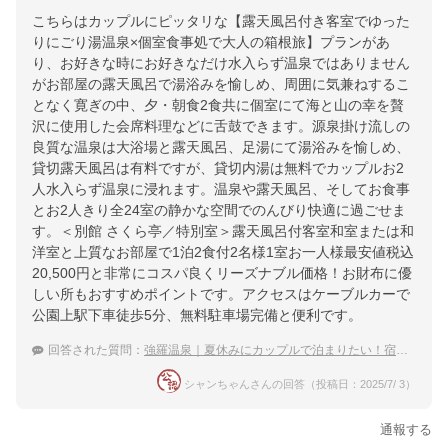
こちらはカップルにピッタリな【露天風呂付き客室でゆった
りにごり湯温泉×個室食事処で大人の箱根旅】プランがあ
り、お好きな時にお好きなだけ水入らず温泉ではありません
がお部屋の露天風呂で湯浴みを愉しめ、周囲に気兼ねするこ
となく寛ぎの中、夕・朝食2食共に個室にて海と山の幸を贅
沢に使用した会席料理などに舌鼓できます。源泉掛け流しの
良質な温泉は大浴場と露天風呂、足湯にて湯浴みを愉しめ、
貸切露天風呂は有料ですが、貸切内湯は無料でカップルお2
人水入らず温泉に浸れます。温泉や露天風呂、そしてお食事
とお2人きり全24室の静かな空間でのんびり快適に過ごせま
す。＜別館 さくら亭／特別室＞露天風呂付客室和室または和
洋室と上質なお部屋で1泊2食付2名様1室お一人様最安値税込
20,500円と非常にコスパ良くリーズナブル価格！お財布に優
しい所もおすすめポイントです。アクセスはケーブルカーで
公園上駅下車徒歩5分、無料駐車場完備と便利です。
回答された質問：
強羅温泉｜夏休みにカップルで泊まりたい！宿のおすすめは？
シャンちゃんさんの回答（投稿日：2025/7/ 3）
通報する