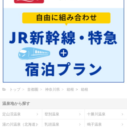
トップ
首都圏
神奈川県
箱根
箱根
温泉地から探す
定山渓温泉
登別温泉
十勝川温泉
湯の川温泉（北海道）
乳頭温泉
鳴子温泉