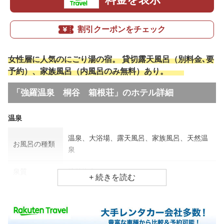
割引クーポンをチェック
女性層に人気のにごり湯の宿。 貸切露天風呂（別料金､要
予約）、家族風呂（内風呂のみ無料）あり。
「強羅温泉 桐谷 箱根荘」のホテル詳細
温泉
温泉、大浴場、露天風呂、家族風呂、天然温
お風呂の種類
泉
泉質
硫酸塩泉
アトピー・湿疹、美肌効果、リウマチ・神経
効能
病