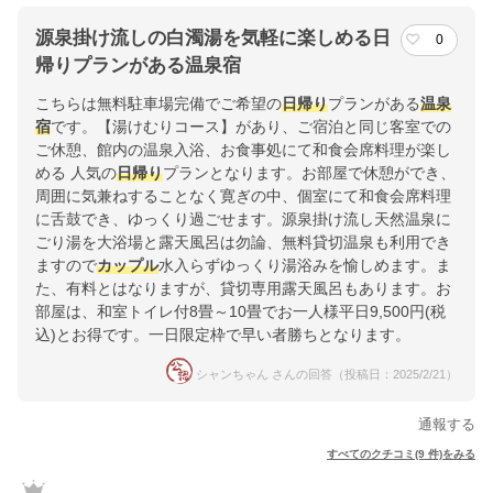
源泉掛け流しの白濁湯を気軽に楽しめる日
0
帰りプランがある温泉宿
こちらは無料駐車場完備でご希望の
日帰り
プランがある
温泉
宿
です。【湯けむりコース】があり、ご宿泊と同じ客室での
ご休憩、館内の温泉入浴、お食事処にて和食会席料理が楽し
める 人気の
日帰り
プランとなります。お部屋で休憩ができ、
周囲に気兼ねすることなく寛ぎの中、個室にて和食会席料理
に舌鼓でき、ゆっくり過ごせます。源泉掛け流し天然温泉に
ごり湯を大浴場と露天風呂は勿論、無料貸切温泉も利用でき
ますので
カップル
水入らずゆっくり湯浴みを愉しめます。ま
た、有料とはなりますが、貸切専用露天風呂もあります。お
部屋は、和室トイレ付8畳～10畳でお一人様平日9,500円(税
込)とお得です。一日限定枠で早い者勝ちとなります。
シャンちゃん さんの回答（投稿日：2025/2/21）
通報する
すべてのクチコミ(9 件)をみる