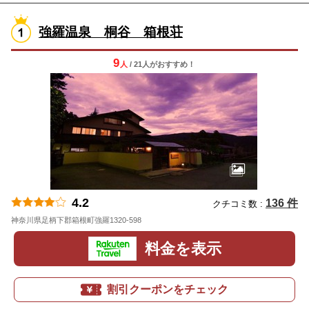
強羅温泉 桐谷 箱根荘
9
人
/ 21人
が
おすすめ！
4.2
136 件
クチコミ数 :
神奈川県足柄下郡箱根町強羅1320-598
地図
料金を表示
割引クーポンをチェック