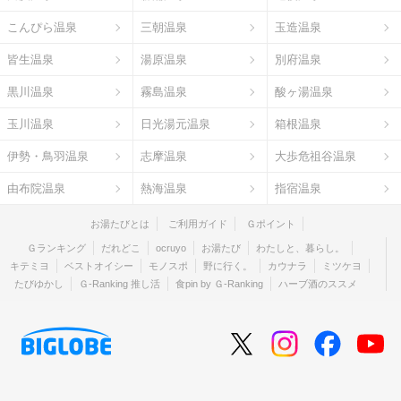
こんぴら温泉
三朝温泉
玉造温泉
皆生温泉
湯原温泉
別府温泉
黒川温泉
霧島温泉
酸ヶ湯温泉
玉川温泉
日光湯元温泉
箱根温泉
伊勢・鳥羽温泉
志摩温泉
大歩危祖谷温泉
由布院温泉
熱海温泉
指宿温泉
お湯たびとは
ご利用ガイド
Ｇポイント
Ｇランキング
だれどこ
ocruyo
お湯たび
わたしと、暮らし。
キテミヨ
ベストオイシー
モノスポ
野に行く。
カウナラ
ミツケヨ
たびゆかし
Ｇ-Ranking 推し活
食pin by Ｇ-Ranking
ハーブ酒のススメ