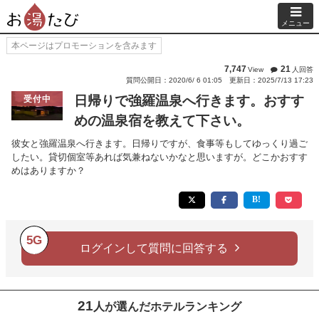
メニュー
本ページはプロモーションを含みます
7,747
21
View
人回答
質問公開日：2020/6/ 6 01:05
更新日：2025/7/13 17:23
日帰りで強羅温泉へ行きます。おすす
受付中
めの温泉宿を教えて下さい。
彼女と強羅温泉へ行きます。日帰りですが、食事等もしてゆっくり過ご
したい。貸切個室等あれば気兼ねないかなと思いますが。どこかおすす
めはありますか？
5G
ログインして質問に回答する
21
人が選んだホテルランキング