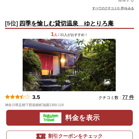
すべてのクチコミ(1 件)をみる
[5位]
四季を愉しむ貸切温泉 ゆとりろ庵
1
人
/ 21人
が
おすすめ！
3.5
77 件
クチコミ数 :
神奈川県足柄下郡箱根町強羅1300-119
地図
料金を表示
割引クーポンをチェック