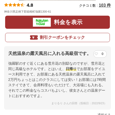
4.8
103 件
クチコミ数 :
神奈川県足柄下郡箱根町強羅1300-61
地図
料金を表示
割引クーポンをチェック
天然温泉の露天風呂に入れる高級宿です。
0
強羅駅のすぐ近くにある雪月花の別邸なのですが、雪月花と
同じ高級なホテルです。とはいえ、
日帰り
でお部屋をデイユ
ース利用できて、お部屋にある天然温泉の露天風呂に入れて
2万円ちょっとはこのクラスにしては安い！お部屋には7時間
ステイできて、会席料理もいただけて、大浴場にも入れる。
それでこの料金ならコスパもよいし、彼女さんとの温泉デー
トにおすすめですよ。
まりるり さんの回答（投稿日：2022/9/23）
通報する