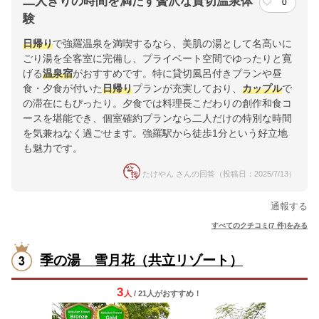
二人きりの時間を満たす贅沢な貸切温泉体
0
験
日帰り
で強羅温泉を満喫するなら、美肌の湯として名高いに
ごり湯を全客室に完備し、プライベート空間でゆったりと寛
げる
温泉宿
がおすすめです。特に貸切風呂付きプランや昼
食・夕食が付いた
日帰り
プランが充実しており、
カップル
で
の滞在にもぴったり。夕食では料理長こだわりの創作和食コ
ースを堪能でき、個室確約プランなら二人だけの特別な時間
を気兼ねなく過ごせます。強羅駅から徒歩1分という好立地
も魅力です。
たけやん さんの回答（投稿日：2025/7/13）
通報する
すべてのクチコミ(7 件)をみる
季の湯 雪月花（共立リゾート）
3
人
/ 21人
が
おすすめ！