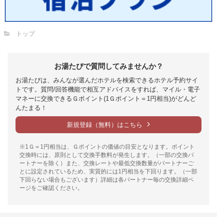
トップ
お湯たびで質問してみませんか？
お湯たびは、みんなが選んだホテルを検索できるホテル予約サイ
トです。質問/回答機能で相互アドバイスをすれば、マイル・電子
マネーに交換できるＧポイント(1Ｇポイント＝1円相当)がどんど
んたまる！
新規登録（無料）はこちら
※1Ｇ＝1円相当は、Ｇポイントの価値の目安となります。ポイント
交換時には、原則として交換手数料が発生します。（一部の交換パ
ートナーを除く）また、交換レートや最低交換数量がパートナーご
とに設定されているため、実質的には1円相当を下回ります。（一部
下回らない場合もございます）詳細は各パートナー毎の交換詳細ペ
ージをご確認ください。