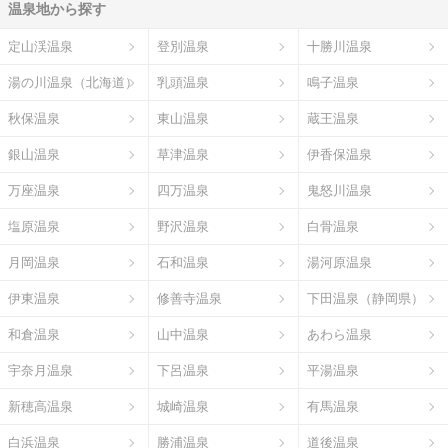
温泉地から探す
定山渓温泉
登別温泉
十勝川温泉
湯の川温泉（北海道）
乳頭温泉
鳴子温泉
秋保温泉
東山温泉
蔵王温泉
銀山温泉
草津温泉
伊香保温泉
万座温泉
四万温泉
鬼怒川温泉
塩原温泉
野沢温泉
白骨温泉
月岡温泉
石和温泉
湯河原温泉
伊東温泉
修善寺温泉
下田温泉（静岡県）
和倉温泉
山中温泉
あわら温泉
宇奈月温泉
下呂温泉
平湯温泉
新穂高温泉
城崎温泉
有馬温泉
白浜温泉
勝浦温泉
道後温泉