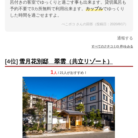
呂付きの客室でゆっくりと過ごす事も出来ます。貸切風呂も
予約不要で3カ所無料で利用出来ます。
カップル
でゆっくり
した時間を過ごせますよ。
ぺこポコ さんの回答（投稿日：2020/8/17）
通報する
すべてのクチコミ(3 件)をみる
[4位]
雪月花別邸 翠雲（共立リゾート）
1
人
/ 21人
が
おすすめ！