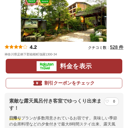
4.2
528 件
クチコミ数 :
神奈川県足柄下郡箱根町強羅1300-34
地図
料金を表示
割引クーポンをチェック
素敵な露天風呂付き客室でゆっくり出来ま
0
す！
日帰り
プランが多数用意されているお宿です。美味しい季節
の会席料理などの夕食付きで最大8時間ステイ出来、露天風