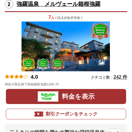
強羅温泉 メルヴェール箱根強羅
7
人
/ 21人
が
おすすめ！
4.0
242 件
クチコミ数 :
神奈川県足柄下郡箱根町強羅1300-70
地図
料金を表示
割引クーポンをチェック