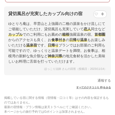
貸切風呂が充実したカップル向けの宿
0
ゆとりろ庵は、早雲山と上強羅の二種の源泉をかけ流しにて
ご堪能していただけ、貸切風呂も充実していて
恋人
同士など
カップル
でのご利用にもお薦めの
箱根
強羅温泉の宿。
首都圏
からのアクセスも良く、お
食事付き
の
日帰り温泉
もお楽しみ
いただける
温泉宿
です。
日帰り
プランではお部屋のご利用も
可能ですので、ゆっくりと温泉デートを満喫。お食事は、相
模湾の新鮮な魚介類など
神奈川県
の地元食材を活かした美味
しいお料理に舌鼓を打っていただけます。
ほっこり法師 さんの回答（投稿日：2023/11/14）
通報する
すべてのクチコミ(1 件)をみる
掲載している宿に関する情報（宿情報・口コミ等）はその内容を保証するも
のではありません。
最新の宿情報・プラン情報は楽天トラベルにてご確認ください。
本ページからの旅行予約ではGポイントは加算されません。