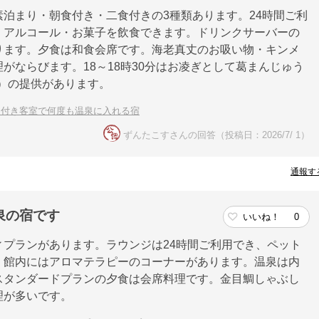
泊まり・朝食付き・二食付きの3種類あります。24時間ご利
・アルコール・お菓子を飲食できます。ドリンクサーバーの
ります。夕食は和食会席です。海老真丈のお吸い物・キンメ
がならびます。18～18時30分はお凌ぎとして葛まんじゅう
ン）の提供があります。
呂付き客室で何度も温泉に入れる宿
ずんたこすさんの回答（投稿日：2026/7/ 1）
通報す
泉の宿です
いいね！
0
プランがあります。ラウンジは24時間ご利用でき、ペット
。館内にはアロマテラピーのコーナーがあります。温泉は内
スタンダードプランの夕食は会席料理です。金目鯛しゃぶし
理が多いです。