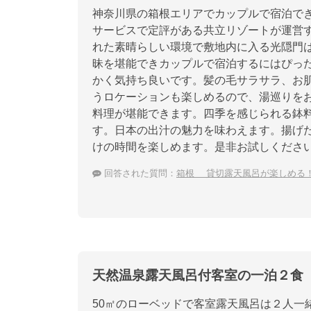
神奈川県の箱根エリアでカップルで宿泊で
サービスで定評がある共立リゾートが運営
れた素晴らしい環境で敷地内に入る光隠門
昧を堪能できカップルで宿泊するにはぴっ
かく気持ち良いです。髪の毛サラサラ、お
うロケーションも楽しめるので、湯巡りを
料理が堪能できます。四季を感じられる鉢
す。日本の出汁の魅力を味わえます。揚げ
けの時間を楽しめます。是非お試しくださ
回答された質問：
箱根 貸切露天風呂が楽しめる
天然温泉露天風呂付客室の一泊２食
50㎡のローベッドで客室露天風呂は２人一