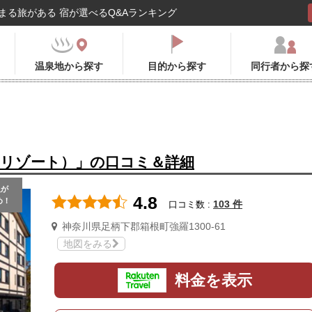
まる旅がある 宿が選べるQ&Aランキング
温泉地から探す
目的から探す
同行者から探
立リゾート）」の口コミ＆詳細
人
が
4.8
め！
103 件
口コミ数 :
神奈川県足柄下郡箱根町強羅1300-61
地図をみる
料金を表示