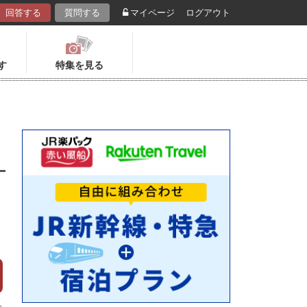
回答する
質問する
マイページ
ログアウト
す
特集を見る