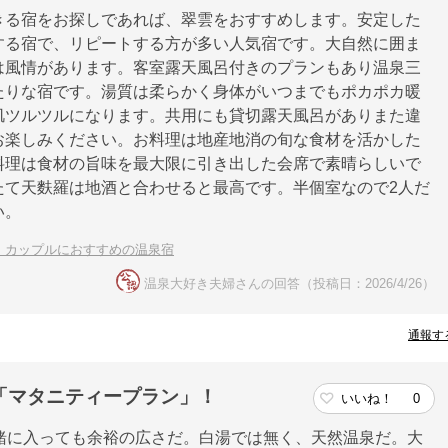
きる宿をお探しであれば、翠雲をおすすめします。安定した
する宿で、リピートする方が多い人気宿です。大自然に囲ま
は風情があります。客室露天風呂付きのプランもあり温泉三
たりな宿です。湯質は柔らかく身体がいつまでもポカポカ暖
肌ツルツルになります。共用にも貸切露天風呂がありまた違
お楽しみください。お料理は地産地消の旬な食材を活かした
料理は食材の旨味を最大限に引き出した会席で素晴らしいで
たて天麩羅は地酒と合わせると最高です。半個室なので2人だ
い。
！カップルにおすすめの温泉宿
温泉大好き夫婦さんの回答（投稿日：2026/4/26）
通報す
「マタニティープラン」！
いいね！
0
緒に入っても余裕の広さだ。白湯では無く、天然温泉だ。大