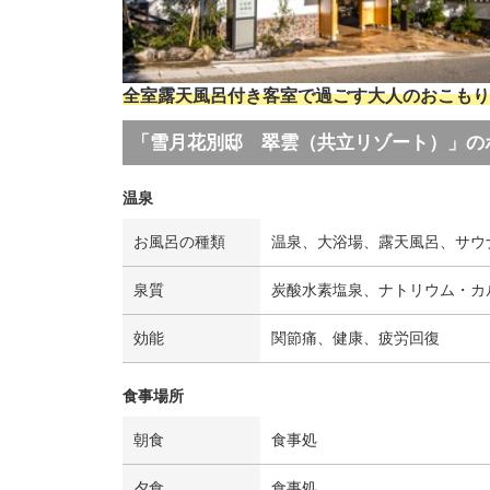
全室露天風呂付き客室で過ごす大人のおこもり
「雪月花別邸 翠雲（共立リゾート）」の
温泉
お風呂の種類
温泉、大浴場、露天風呂、サウ
泉質
炭酸水素塩泉、ナトリウム・カ
効能
関節痛、健康、疲労回復
食事場所
朝食
食事処
夕食
食事処