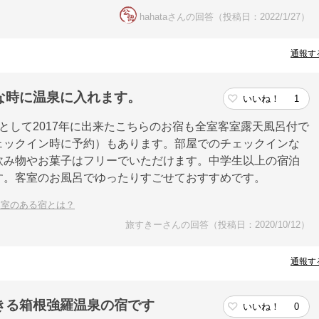
hahataさんの回答（投稿日：2022/1/27）
通報す
な時に温泉に入れます。
いいね！
1
として2017年に出来たこちらのお宿も全室客室露天風呂付で
ェックイン時に予約）もあります。部屋でのチェックインな
飲み物やお菓子はフリーでいただけます。中学生以上の宿泊
す。客室のお風呂でゆったりすごせておすすめです。
客室のある宿とは？
旅すきーさんの回答（投稿日：2020/10/12）
通報す
きる箱根強羅温泉の宿です
いいね！
0