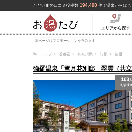
194,490
ただいまの口コミ投稿数
件！温泉からはじ
エリアから探す
本ページはプロモーションを含みます
トップ
首都圏
神奈川県
箱根
箱根
強羅温泉「雪月花別邸 翠雲（共
103
おすす