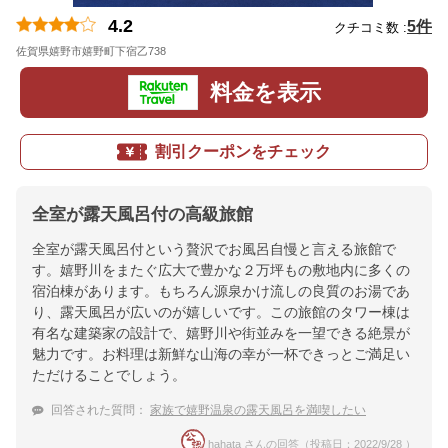
4.2
5件
クチコミ数 :
佐賀県嬉野市嬉野町下宿乙738
地図
料金を表示
割引クーポンをチェック
全室が露天風呂付の高級旅館
全室が露天風呂付という贅沢でお風呂自慢と言える旅館で
す。嬉野川をまたぐ広大で豊かな２万坪もの敷地内に多くの
宿泊棟があります。もちろん源泉かけ流しの良質のお湯であ
り、露天風呂が広いのが嬉しいです。この旅館のタワー棟は
有名な建築家の設計で、嬉野川や街並みを一望できる絶景が
魅力です。お料理は新鮮な山海の幸が一杯できっとご満足い
ただけることでしょう。
回答された質問：
家族で嬉野温泉の露天風呂を満喫したい
hahata さんの回答（投稿日：2022/9/28 ）