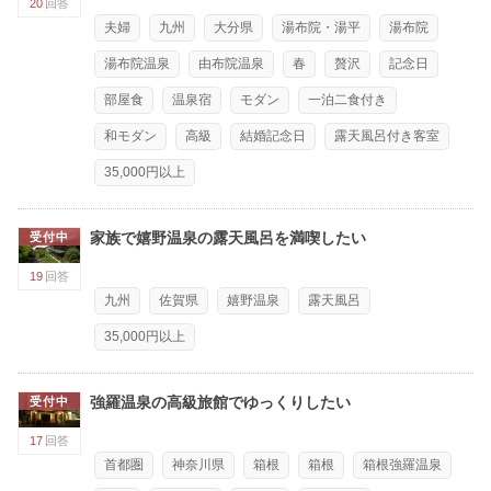
20
回答
夫婦
九州
大分県
湯布院・湯平
湯布院
湯布院温泉
由布院温泉
春
贅沢
記念日
部屋食
温泉宿
モダン
一泊二食付き
和モダン
高級
結婚記念日
露天風呂付き客室
35,000円以上
家族で嬉野温泉の露天風呂を満喫したい
受付中
19
回答
九州
佐賀県
嬉野温泉
露天風呂
35,000円以上
強羅温泉の高級旅館でゆっくりしたい
受付中
17
回答
首都圏
神奈川県
箱根
箱根
箱根強羅温泉