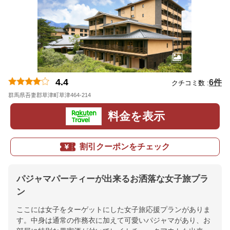
4.4
6件
クチコミ数 :
群馬県吾妻郡草津町草津464-214
地図
料金を表示
割引クーポンをチェック
パジャマパーティーが出来るお洒落な女子旅プラ
ン
ここには女子をターゲットにした女子旅応援プランがありま
す。中身は通常の作務衣に加えて可愛いパジャマがあり、お