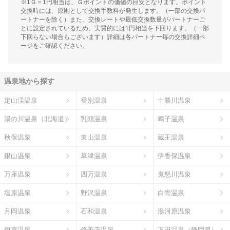
※1Ｇ＝1円相当は、Ｇポイントの価値の目安となります。ポイント
交換時には、原則として交換手数料が発生します。（一部の交換パ
ートナーを除く）また、交換レートや最低交換数量がパートナーご
とに設定されているため、実質的には1円相当を下回ります。（一部
下回らない場合もございます）詳細は各パートナー毎の交換詳細ペ
ージをご確認ください。
温泉地から探す
定山渓温泉
登別温泉
十勝川温泉
湯の川温泉（北海道）
乳頭温泉
鳴子温泉
秋保温泉
東山温泉
蔵王温泉
銀山温泉
草津温泉
伊香保温泉
万座温泉
四万温泉
鬼怒川温泉
塩原温泉
野沢温泉
白骨温泉
月岡温泉
石和温泉
湯河原温泉
伊東温泉
修善寺温泉
下田温泉（静岡県）