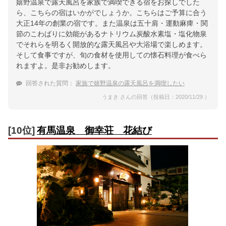
嬉野温泉で露天風呂を家族で満喫できる宿をお探しでした
ら、こちらの宿はいかがでしょうか。こちらはご予算に合う
大正14年の創業の宿です。また温泉は五十肩・運動麻痺・関
節のこわばりに効能があるナトリウム炭酸水素塩・塩化物泉
でそれらを明るく開放的な露天風呂や大浴場で楽しめます。
そして食事ですが、旬の食材を使用しての懐石料理が食べら
れますよ。是非お勧めします。
回答された質問：
家族で嬉野温泉の露天風呂を満喫したい
うまき さんの回答（投稿日：2020/11/29 ）
[10位]
有馬温泉 御幸荘 花結び