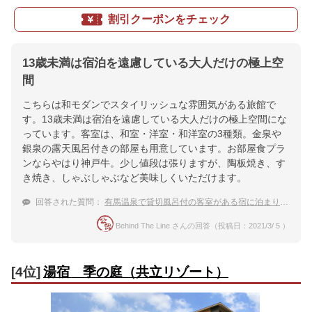
割引クーポンをチェック
13歳未満は宿泊を遠慮している大人だけの極上空
間
こちらは和モダンでスタイリッシュな雰囲気がある旅館で
す。13歳未満は宿泊を遠慮している大人だけの極上空間にな
っています。客室は、和室・洋室・和洋室の3種類。金泉や
銀泉の露天風呂付きの部屋も用意しています。お部屋食プラ
ンならやはり神戸牛。少し値段は張りますが、陶板焼き、す
き焼き、しゃぶしゃぶなど美味しくいただけます。
回答された質問：
有馬温泉で貸切風呂付の客室がある宿に泊まりたい
Behind The Line さんの回答（投稿日：2021/3/ 5 ）
[4位]
湯宿 季の庭（共立リゾート）