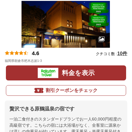
4.6
10件
クチコミ数 :
福岡県朝倉市杷木志波1-3
地図
料金を表示
割引クーポンをチェック
贅沢できる原鶴温泉の宿です
一泊二食付きのスタンダードプランでお一人60,000円程度の
高級宿です。こちらの宿には大浴場がなく、全客室に源泉か
け流しの内風呂が付いています。露天風呂・半露天風呂付き