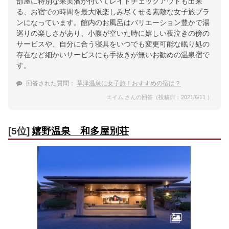
部屋に特別な果実酒が付いてレイトチェックアウトも出来
る、お宿での時間を最大限楽しみ尽くせる素敵な女子旅プラ
ンになっています。館内のお風呂はバリエーション豊かで湯
巡りの楽しさがあり、小腹が空いた時に嬉しい夜泣きの傍の
サービスや、自分に合う寝具をいつでも変更可能な眠り処の
存在など細かいサービスにも手抜きが無いお勧めの温泉宿で
す。
回答された質問：
草津温泉に女子旅！おすすめの宿は？
エイム さんの回答（投稿日：2021/6/11 ）
[5位]
嬉野温泉 和多屋別荘