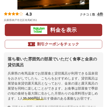
4.3
4件
クチコミ数 :
兵庫県神戸市北区有馬町351
地図
料金を表示
割引クーポンをチェック
落ち着いた雰囲気の部屋でいただく食事と金泉の
貸切風呂
兵庫県の有馬温泉でお部屋食と貸切風呂が利用できる温泉宿
をおさがしでしたら、こちらをおすすめします。貸切風呂は
展望金泉貸切露天風呂となっており、金泉の湯と露天風呂の
展望を同時に楽しむことができます。お食事は部屋食で季節
の旬の食材を最大限に生かした月替わりの会席料理が楽しめ
ます。1人
35,000円以上
出す価値のある素敵なお宿です。
回答された質問：
有馬温泉で貸切風呂付の客室がある宿に泊まりたい