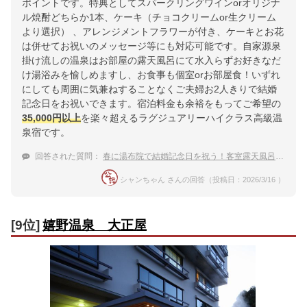
ポイントです。特典としてスパークリングワインorオリジナ
ル焼酎どちらか1本、ケーキ（チョコクリームor生クリーム
より選択） 、アレンジメントフラワーが付き、ケーキとお花
は併せてお祝いのメッセージ等にも対応可能です。自家源泉
掛け流しの温泉はお部屋の露天風呂にて水入らずお好きなだ
け湯浴みを愉しめますし、お食事も個室orお部屋食！いずれ
にしても周囲に気兼ねすることなくご夫婦お2人きりで結婚
記念日をお祝いできます。宿泊料金も余裕をもってご希望の
35,000円以上
を楽々超えるラグジュアリーハイクラス高級温
泉宿です。
回答された質問：
春に湯布院で結婚記念日を祝う！客室露天風呂や部屋食など贅沢ができる宿
シャンちゃん さんの回答（投稿日：2026/3/16 ）
[9位]
嬉野温泉 大正屋