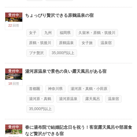
ちょっぴり贅沢できる原鶴温泉の宿
受付中
22
回答
女子
九州
福岡県
久留米・原鶴・筑後川
原鶴・筑後川
原鶴温泉
女子旅
温泉宿
プチ贅沢
35,000円以上
湯河原温泉で景色の良い露天風呂がある宿
受付中
18
回答
首都圏
神奈川県
湯河原・真鶴・小田原
湯河原・真鶴
湯河原温泉
露天風呂
温泉宿
35,000円以上
春に湯布院で結婚記念日を祝う！客室露天風呂や部屋食
受付中
など贅沢ができる宿