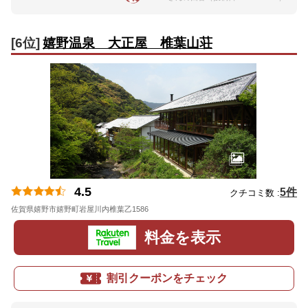
[6位]
嬉野温泉 大正屋 椎葉山荘
4.5
5件
クチコミ数 :
佐賀県嬉野市嬉野町岩屋川内椎葉乙1586
地図
料金を表示
割引クーポンをチェック