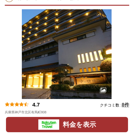
4.7
8件
クチコミ数 :
兵庫県神戸市北区有馬町808
地図
料金を表示