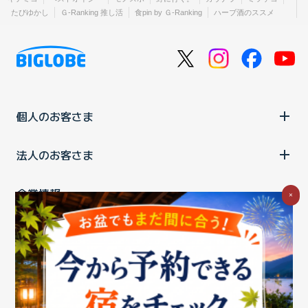
たびゆかし
Ｇ-Ranking 推し活
食pin by Ｇ-Ranking
ハーブ酒のススメ
個人のお客さま
法人のお客さま
企業情報
×
ご利用中の方
お問い合わせ
消費税の表示
ウェブアクセシビリティの取り組み
個人情報保護ポリシー
プライバシーポータル
Cookieポリシー
特定商取引法に基づく表記
情報セキュリティ基本方針