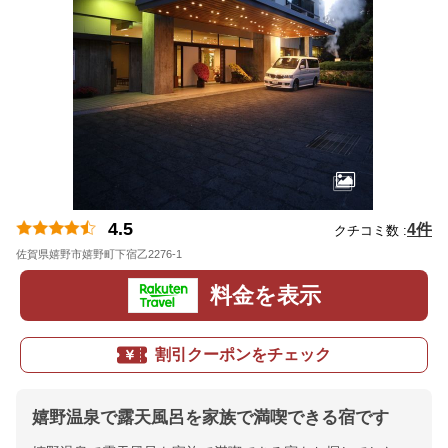
4.5
4件
クチコミ数 :
佐賀県嬉野市嬉野町下宿乙2276-1
地図
料金を表示
割引クーポンをチェック
嬉野温泉で露天風呂を家族で満喫できる宿です