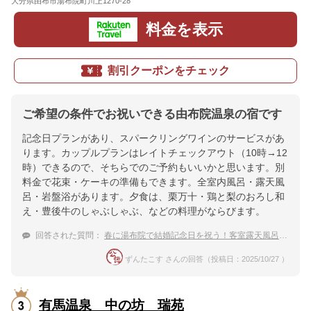
大分県由布市湯布院町川上1270-28
地図
料金を表示
割引クーポンをチェック
ご希望の条件でお祝いできる由布院温泉の宿です
記念日プランがあり、スパークリングワインのサービスがあ
ります。カップルプランはレイトチェックアウト（10時→12
時）できるので、そちらでのご予約もいいかと思います。別
料金で花束・ケーキの準備もできます。全室内風呂・露天風
呂・岩盤浴があります。夕食は、栗万十・鶏と梨のおろし和
え・豊後牛のしゃぶしゃぶ、などの料理がならびます。
回答された質問：
春に湯布院で結婚記念日を祝う！客室露天風呂や部屋食など贅沢ができる宿
ずんたこす さんの回答（投稿日：2025/10/27 ）
有馬温泉 中の坊 瑞苑