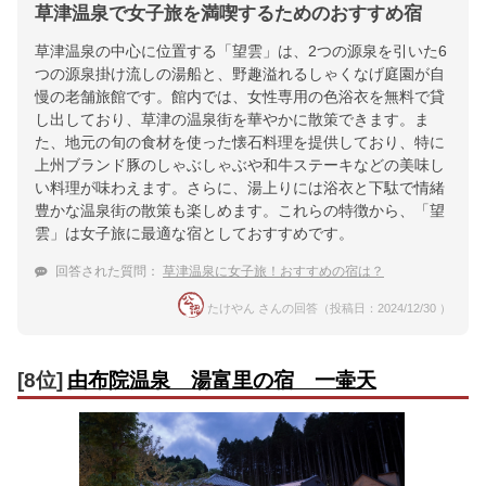
草津温泉で女子旅を満喫するためのおすすめ宿
草津温泉の中心に位置する「望雲」は、2つの源泉を引いた6
つの源泉掛け流しの湯船と、野趣溢れるしゃくなげ庭園が自
慢の老舗旅館です。館内では、女性専用の色浴衣を無料で貸
し出しており、草津の温泉街を華やかに散策できます。ま
た、地元の旬の食材を使った懐石料理を提供しており、特に
上州ブランド豚のしゃぶしゃぶや和牛ステーキなどの美味し
い料理が味わえます。さらに、湯上りには浴衣と下駄で情緒
豊かな温泉街の散策も楽しめます。これらの特徴から、「望
雲」は女子旅に最適な宿としておすすめです。
回答された質問：
草津温泉に女子旅！おすすめの宿は？
たけやん さんの回答（投稿日：2024/12/30 ）
[8位]
由布院温泉 湯富里の宿 一壷天