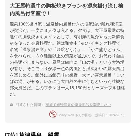
大正屋特選牛の胸板焼きプランを源泉掛け流し檜
内風呂付客室で！
源泉100%掛け流し温泉檜内風呂付きの渓流沿い離れ和洋室
が贅沢だ。一度に３人位は入れる。夕食は、大正屋厳選の特
選牛の胸板焼きをメインとして、有明海の魚介や地元新鮮食
材を使った会席料理だ。朝は和食中心のバイキング料理で、
名物「温泉湯豆腐」や「吟醸どうふ」、「かご盛りどうふ」
を食べられ、３０種類以上の惣菜が並ぶので、お代わり自由
の茶粥が止まらない。風呂は館内に「山の湯」という大浴場
が有り、そこで回りが緑一色の内風呂と渓流沿いの露天風呂
を楽しめる。館外に当館売りの嬉野一大きい露天風呂「しい
ばの湯」が有る。いかにも大自然の中に佇むといった壮観な
露天風呂だ。このプランは一人18,150円とリーズナブル価格
だ。
回答された質問：
家族で嬉野温泉の露天風呂を満喫したい
Shinryuken さんの回答（投稿日：2024/2/ 7 ）
[7位]
草津温泉 望雲