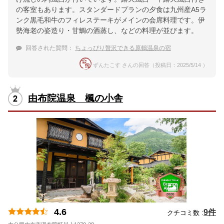
の客室もあります。スタンダードプランの夕食は九州産A5ラ
ンク黒毛和牛のフィレステーキがメインの会席料理です。伊
勢海老の姿造り・甘鯛の酒蒸し、などの料理が並びます。
回答された質問：
ちょっぴり贅沢できる原鶴温泉の宿
ずんたこす さんの回答（投稿日：2025/5/14 ）
由布院温泉 楓の小舎
4.6
9件
クチコミ数 :