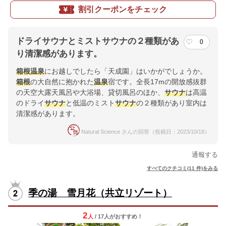
割引クーポンをチェック
ドライサウナとミストサウナの２種類があ
0
り清潔感があります。
箱根
温泉
にお越しでしたら「天成園」はいかがでしょうか。
箱根
の大自然に抱かれた
温泉
宿です。全長17mの開放感抜群
の天空大露天風呂や大浴場、貸切風呂のほか、
サウナ
は高温
のドライ
サウナ
と低温のミスト
サウナ
の２種類があり室内は
清潔感があります。
Natural Science さんの回答（投稿日：2023/10/18）
通報する
すべてのクチコミ(11 件)をみる
季の湯 雪月花（共立リゾート）
2
人
/ 17人
が
おすすめ！