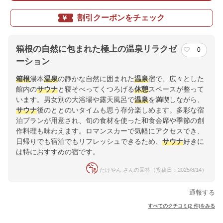
割引クーポンをチェック
箱根の自然に包まれた極上の温泉リラクゼ
0
ーション
箱根
湯本
温泉
の静かな自然に囲まれた
温泉
宿で、広々とした
館内の
サウナ
と寝そべってくつろげる
休憩
スペースが整って
います。男女別の大浴場や露天風呂で
温泉
を満喫しながら、
サウナ
後のととのいタイムも思う存分楽しめます。多彩な宿
泊プランが用意され、旬の食材を使った和食会席や季節の創
作料理も味わえます。ロマンスカーで気軽にアクセスでき、
日帰りでも宿泊でもリフレッシュできるため、
サウナ
好きに
は特におすすめの宿です。
たけやん さんの回答（投稿日：2025/8/14）
通報する
すべてのクチコミ(2 件)をみる