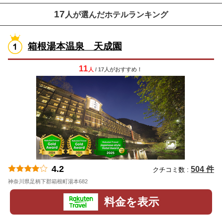
17
人が選んだホテルランキング
箱根湯本温泉 天成園
11
人
/ 17人
が
おすすめ！
4.2
504 件
クチコミ数 :
神奈川県足柄下郡箱根町湯本682
地図
料金を表示