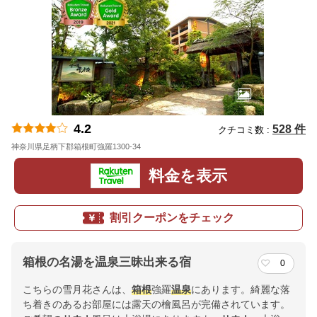
4.2
528 件
クチコミ数 :
神奈川県足柄下郡箱根町強羅1300-34
地図
料金を表示
割引クーポンをチェック
箱根の名湯を温泉三昧出来る宿
0
こちらの雪月花さんは、
箱根
強羅
温泉
にあります。綺麗な落
ち着きのあるお部屋には露天の檜風呂が完備されています。