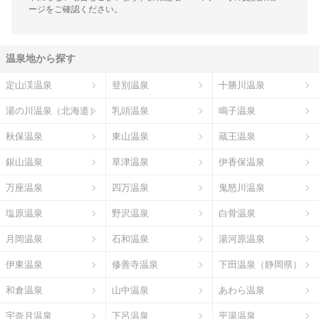
ージをご確認ください。
温泉地から探す
定山渓温泉
登別温泉
十勝川温泉
湯の川温泉（北海道）
乳頭温泉
鳴子温泉
秋保温泉
東山温泉
蔵王温泉
銀山温泉
草津温泉
伊香保温泉
万座温泉
四万温泉
鬼怒川温泉
塩原温泉
野沢温泉
白骨温泉
月岡温泉
石和温泉
湯河原温泉
伊東温泉
修善寺温泉
下田温泉（静岡県）
和倉温泉
山中温泉
あわら温泉
宇奈月温泉
下呂温泉
平湯温泉