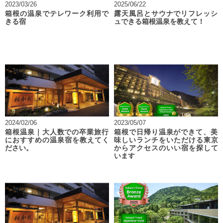
2023/03/26
2025/06/22
箱根の温泉でテレワーク利用で
露天風呂とサウナでリフレッシ
きる宿
ュできる箱根温泉を教えて！
2024/02/06
2023/05/07
箱根温泉｜大人数での卒業旅行
箱根で日帰り温泉ができて、美
におすすめの温泉宿を教えてく
味しいランチをいただける東京
ださい。
からアクセスのいい宿を探して
います