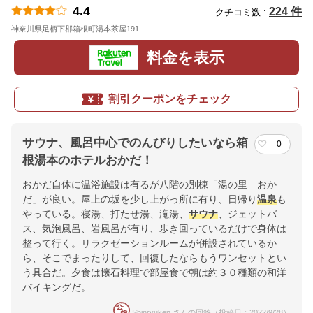
4.4
224 件
クチコミ数 :
神奈川県足柄下郡箱根町湯本茶屋191
地図
料金を表示
割引クーポンをチェック
サウナ、風呂中心でのんびりしたいなら箱
0
根湯本のホテルおかだ！
おかだ自体に温浴施設は有るが八階の別棟「湯の里 おか
だ」が良い。屋上の坂を少し上がっ所に有り、日帰り
温泉
も
やっている。寝湯、打たせ湯、滝湯、
サウナ
、ジェットバ
ス、気泡風呂、岩風呂が有り、歩き回っているだけで身体は
整って行く。リラクゼーションルームが併設されているか
ら、そこでまったりして、回復したならもうワンセットとい
う具合だ。夕食は懐石料理で部屋食で朝は約３０種類の和洋
バイキングだ。
Shinryuken さんの回答（投稿日：2022/9/28）