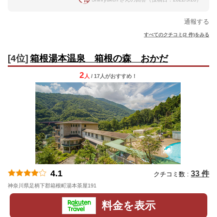
通報する
すべてのクチコミ(2 件)をみる
[4位]
箱根湯本温泉 箱根の森 おかだ
2
人
/ 17人
が
おすすめ！
4.1
33 件
クチコミ数 :
神奈川県足柄下郡箱根町湯本茶屋191
地図
料金を表示