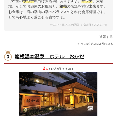
ご希望の
サウナ
風呂は大浴場にありますよ。
サウナ
、大浴
場、そしてお部屋のお風呂と、
箱根
の名湯を満喫出来ます。
お食事は、海の幸山の幸のバランスのとれた会席料理です。
とても心地よく過ごせる宿ですよ。
だんごっ鼻 さんの回答（投稿日：2022/1/ 4）
通報する
すべてのクチコミ(2 件)をみる
箱根湯本温泉 ホテル おかだ
2
人
/ 17人
が
おすすめ！