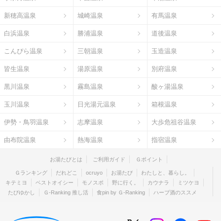
新穂高温泉
城崎温泉
有馬温泉
白浜温泉
勝浦温泉
道後温泉
こんぴら温泉
三朝温泉
玉造温泉
皆生温泉
湯原温泉
別府温泉
黒川温泉
霧島温泉
酸ヶ湯温泉
玉川温泉
日光湯元温泉
箱根温泉
伊勢・鳥羽温泉
志摩温泉
大歩危祖谷温泉
由布院温泉
熱海温泉
指宿温泉
お湯たびとは
ご利用ガイド
Ｇポイント
Ｇランキング
だれどこ
ocruyo
お湯たび
わたしと、暮らし。
キテミヨ
ベストオイシー
モノスポ
野に行く。
カウナラ
ミツケヨ
たびゆかし
Ｇ-Ranking 推し活
食pin by Ｇ-Ranking
ハーブ酒のススメ