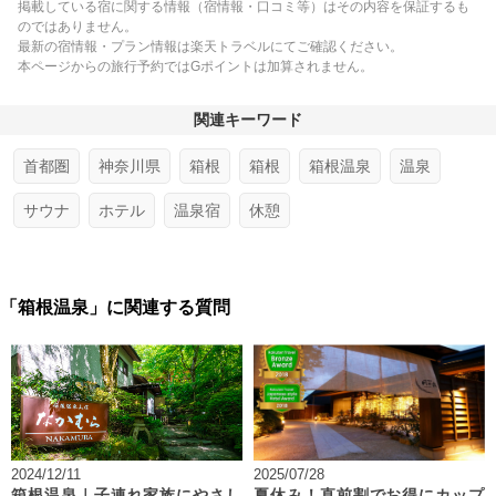
掲載している宿に関する情報（宿情報・口コミ等）はその内容を保証するも
のではありません。
最新の宿情報・プラン情報は楽天トラベルにてご確認ください。
本ページからの旅行予約ではGポイントは加算されません。
関連キーワード
首都圏
神奈川県
箱根
箱根
箱根温泉
温泉
サウナ
ホテル
温泉宿
休憩
「箱根温泉」に関連する質問
2024/12/11
2025/07/28
箱根温泉｜子連れ家族にやさし
夏休み！直前割でお得にカップ