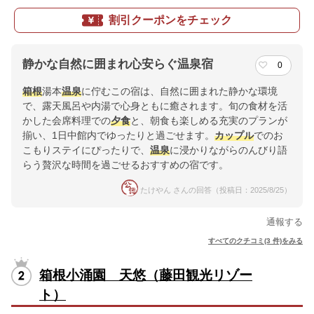
割引クーポンをチェック
静かな自然に囲まれ心安らぐ温泉宿
0
箱根
湯本
温泉
に佇むこの宿は、自然に囲まれた静かな環境
で、露天風呂や内湯で心身ともに癒されます。旬の食材を活
かした会席料理での
夕食
と、朝食も楽しめる充実のプランが
揃い、1日中館内でゆったりと過ごせます。
カップル
でのお
こもりステイにぴったりで、
温泉
に浸かりながらのんびり語
らう贅沢な時間を過ごせるおすすめの宿です。
たけやん さんの回答（投稿日：2025/8/25）
通報する
すべてのクチコミ(3 件)をみる
箱根小涌園 天悠（藤田観光リゾー
ト）