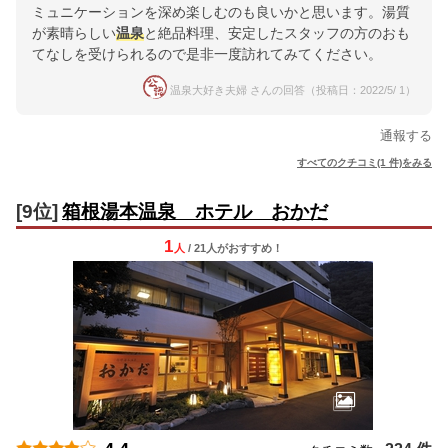
ミュニケーションを深め楽しむのも良いかと思います。湯質
が素晴らしい
温泉
と絶品料理、安定したスタッフの方のおも
てなしを受けられるので是非一度訪れてみてください。
温泉大好き夫婦 さんの回答（投稿日：2022/5/ 1）
通報する
すべてのクチコミ(1 件)をみる
[9位]
箱根湯本温泉 ホテル おかだ
1
人
/ 21人
が
おすすめ！