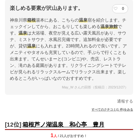
楽しめる要素が沢山あります。
0
神奈川県
箱根
湯本にある、こちらの
温泉
宿を紹介します。チ
ェックインしてから、おこもりしても楽しめる
温泉
旅館
で
す。
温泉
は大浴場、夜空が見える広い露天風呂があり、サウ
ナ、ミストサウナ、水風呂完備です。追加料金が必要です
が、貸切
温泉
にも入れます。23時間入れるので良いです。ア
メニティやタオルも充実しているので、手ぶらで行くことも
出来ます。てんせいまーと(コンビニ)や、売店、レストラ
ン、滝のある庭園があります。リクライニングシートでテレ
ビが見られるリラックスルームでリラックス出来ます。楽し
めるところがいっぱいなのでおすすめです。
May_W さんの回答（投稿日：2023/12/27）
通報する
すべてのクチコミ(1 件)をみる
[12位]
箱根芦ノ湖温泉 和心亭 豊月
1
人
/ 21人
が
おすすめ！