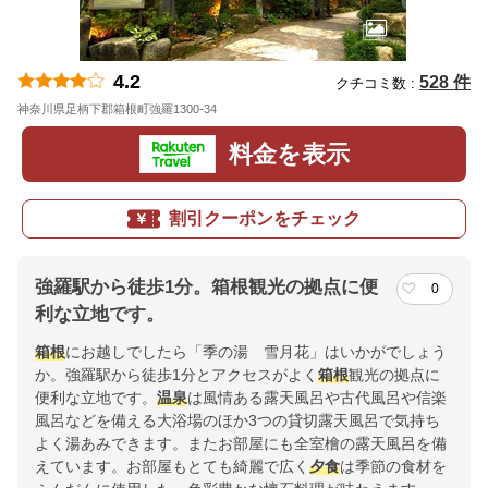
4.2
528 件
クチコミ数 :
神奈川県足柄下郡箱根町強羅1300-34
地図
料金を表示
割引クーポンをチェック
強羅駅から徒歩1分。箱根観光の拠点に便
0
利な立地です。
箱根
にお越しでしたら「季の湯 雪月花」はいかがでしょう
か。強羅駅から徒歩1分とアクセスがよく
箱根
観光の拠点に
便利な立地です。
温泉
は風情ある露天風呂や古代風呂や信楽
風呂などを備える大浴場のほか3つの貸切露天風呂で気持ち
よく湯あみできます。またお部屋にも全室檜の露天風呂を備
えています。お部屋もとても綺麗で広く
夕食
は季節の食材を