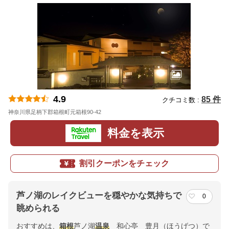
4.9
85 件
クチコミ数 :
神奈川県足柄下郡箱根町元箱根90-42
地図
料金を表示
割引クーポンをチェック
芦ノ湖のレイクビューを穏やかな気持ちで
0
眺められる
おすすめは、
箱根
芦ノ湖
温泉
和心亭 豊月（ほうげつ）で