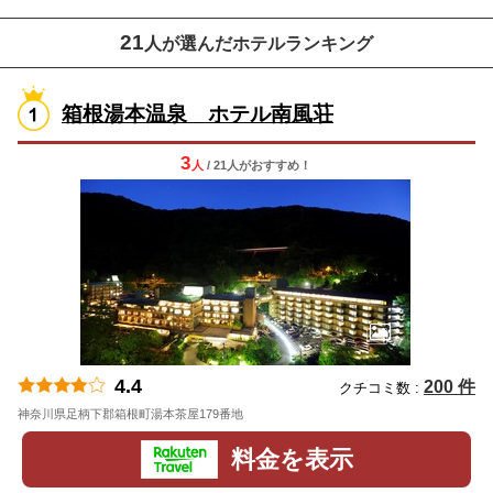
21
人が選んだホテルランキング
箱根湯本温泉 ホテル南風荘
3
人
/ 21人
が
おすすめ！
4.4
200 件
クチコミ数 :
神奈川県足柄下郡箱根町湯本茶屋179番地
地図
料金を表示