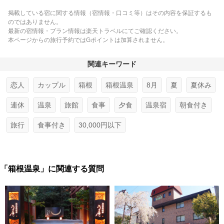
掲載している宿に関する情報（宿情報・口コミ等）はその内容を保証するも
のではありません。
最新の宿情報・プラン情報は楽天トラベルにてご確認ください。
本ページからの旅行予約ではGポイントは加算されません。
関連キーワード
恋人
カップル
箱根
箱根温泉
8月
夏
夏休み
連休
温泉
旅館
食事
夕食
温泉宿
朝食付き
旅行
食事付き
30,000円以下
「箱根温泉」に関連する質問