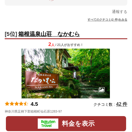
通報する
すべてのクチコミ(2 件)をみる
[5位]
箱根温泉山荘 なかむら
2
人
/ 21人
が
おすすめ！
4.5
42 件
クチコミ数 :
神奈川県足柄下郡箱根町仙石原1283-97
地図
料金を表示