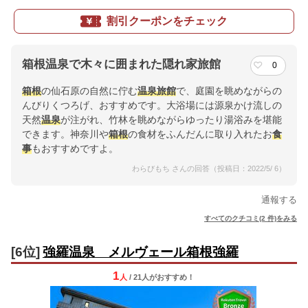
割引クーポンをチェック
箱根温泉で木々に囲まれた隠れ家旅館
0
箱根
の仙石原の自然に佇む
温泉
旅館
で、庭園を眺めながらの
んびりくつろげ、おすすめです。大浴場には源泉かけ流しの
天然
温泉
が注がれ、竹林を眺めながらゆったり湯浴みを堪能
できます。神奈川や
箱根
の食材をふんだんに取り入れたお
食
事
もおすすめですよ。
わらびもち さんの回答（投稿日：2022/5/ 6）
通報する
すべてのクチコミ(2 件)をみる
[6位]
強羅温泉 メルヴェール箱根強羅
1
人
/ 21人
が
おすすめ！