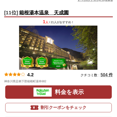
[11位]
箱根湯本温泉 天成園
1
人
/ 21人
が
おすすめ！
4.2
504 件
クチコミ数 :
神奈川県足柄下郡箱根町湯本682
地図
料金を表示
割引クーポンをチェック