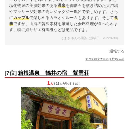
塩化物泉の美肌効果のある
温泉
を御影石を敷き詰めた大浴場
やマッサージ効果の高いジャグジー風呂で楽しめます。さら
に
カップル
で楽しめるカラオケルームもあります。そして
食
事
ですが、山海の贅沢素材を厳選した会席料理が食べられま
す。特に姫サザエ有馬煮などは絶品ですよ。
うまき さんの回答（投稿日：2022/4/30）
通報する
すべてのクチコミ(1 件)をみる
[7位]
箱根温泉 鶴井の宿 紫雲荘
1
人
/ 21人
が
おすすめ！