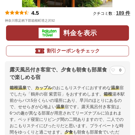
4.5
189 件
クチコミ数 :
神奈川県足柄下郡箱根町塔之沢92
地図
料金を表示
割引クーポンをチェック
露天風呂付き客室で、夕食も朝食も部屋食
0
で楽しめる宿
箱根
温泉
で、
カップル
のおこもりステイにおすすめな
温泉
宿
でしたら「鶴井の宿 紫雲荘」をおすすめします。
箱根
湯本駅
前からバス5分くらいの場所にあり、早川のほとりにあるの
で、せせらぎが心地よい
温泉
宿です。露天風呂付き客室は、
6つの趣が異なる部屋が用意されてリーズナブルに泊まれま
す。ベッド寝室にリビング間の二間ありますので、二人での
おこもりステイにぴったりだと思います。プライベートな時
間をゆっくりと過ごせます。
夕食
も朝食も部屋食でいただ