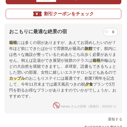
割引クーポンをチェック
おこもりに最適な絶景の宿
0
箱根
には多くの宿がありますが、あえてお奨めしたいのが７
年ほど前にできたばかりで雰囲気が最高の
旅館
です。館内に
は色々な施設が整っているためあちこち出歩く必要がありま
せん。例えば足湯ができ展望が抜群のテラスは
箱根
外輪山な
どの大自然を堪能できますし、卓球室、読書もできるちょと
した憩いの部屋、女性に嬉しいエステサロンなどもあるので
カップル
のおこもりステイには最適です。創業7周年を記念
して、今年11月末までは露天風呂つきの朝
夕食
プランで3万
円を割るお得なプランがありますのでいかがでしょうか。お
すすめです。
hahata さんの回答（投稿日：2022/5/ 1）
通報する
すべてのクチコミ(1 件)をみる