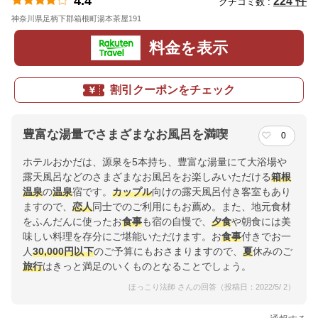
4.4
224 件
クチコミ数 :
神奈川県足柄下郡箱根町湯本茶屋191
地図
料金を表示
割引クーポンをチェック
豊富な湯量でさまざまなお風呂を満喫
0
ホテルおかだは、源泉を5本持ち、豊富な湯量にて大浴場や
露天風呂などのさまざまなお風呂をお楽しみいただける
箱根
温泉
の
温泉
宿です。
カップル
向けの露天風呂付き客室もあり
ますので、
恋人
同士でのご利用にもお薦め。また、地元食材
をふんだんに使ったお
食事
も宿の自慢で、
夕食
や朝食には美
味しい料理を存分にご堪能いただけます。お
食事
付きでお一
人
30,000円以下
のご予算にもおさまりますので、
夏
休みのご
旅行
はきっと満足のいくものとなることでしょう。
ほっこり法師 さんの回答（投稿日：2022/5/ 2）