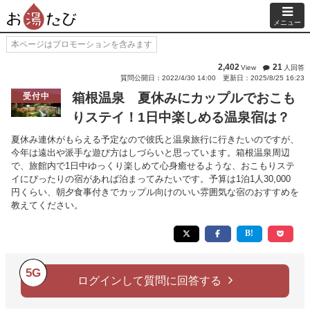
メニュー
本ページはプロモーションを含みます
2,402
21
View
人回答
質問公開日：2022/4/30 14:00
更新日：2025/8/25 16:23
箱根温泉 夏休みにカップルでおこも
受付中
りステイ！1日中楽しめる温泉宿は？
夏休み連休がもらえる予定なので彼氏と温泉旅行に行きたいのですが、
今年は遠出や派手な遊び方はしづらいと思っています。箱根温泉周辺
で、旅館内で1日中ゆっくり楽しめて心身癒せるような、おこもりステ
イにぴったりの宿があれば泊まってみたいです。予算は1泊1人30,000
円くらい、朝夕食事付きでカップル向けのいい雰囲気な宿のおすすめを
教えてください。
5G
ログインして質問に回答する