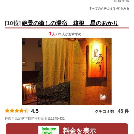
通報する
すべてのクチコミ(1 件)をみる
[10位]
絶景の癒しの湯宿 箱根 星のあかり
1
人
/ 21人
が
おすすめ！
4.5
45 件
クチコミ数 :
神奈川県足柄下郡箱根町仙石原1245-432
地図
料金を表示