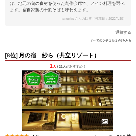
け、地元の旬の食材を使った創作会席で、メイン料理を選べ
ます。宿自家製の十割そばも味わえます。
nanochip さんの回答（投稿日：2022/4/30）
通報する
すべてのクチコミ(1 件)をみる
[8位]
月の宿 紗ら（共立リゾート）
1
人
/ 21人
が
おすすめ！