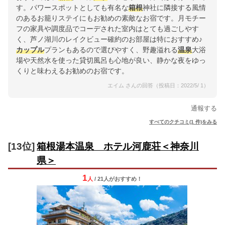
す。パワースポットとしても有名な
箱根
神社に隣接する風情
のあるお籠りステイにもお勧めの素敵なお宿です。月モチー
フの家具や調度品でコーデされた室内はとても過ごしやす
く、芦ノ湖川のレイクビュー確約のお部屋は特におすすめ♪
カップル
プランもあるので選びやすく、野趣溢れる
温泉
大浴
場や天然水を使った貸切風呂も心地が良い、静かな夜をゆっ
くりと味わえるお勧めのお宿です。
エイム さんの回答（投稿日：2022/5/ 1）
通報する
すべてのクチコミ(1 件)をみる
[13位]
箱根湯本温泉 ホテル河鹿荘＜神奈川
県＞
1
人
/ 21人
が
おすすめ！