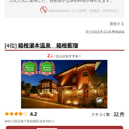
ふんだんに使用した、色彩豊かな懐石料理が味わえます。
Natural Science さんの回答（投稿日：2024/2/11）
通報する
すべてのクチコミ(2 件)をみる
[4位]
箱根湯本温泉 箱根藍瑠
2
人
/ 21人
が
おすすめ！
4.2
32 件
クチコミ数 :
神奈川県足柄下郡箱根町湯本499-1
地図