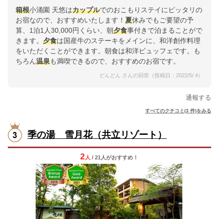
箱根
小涌園 天悠は
カップル
でのおこもりステイにピッタリの
お宿なので、おすすめいたします！
夏
休みでもご要望の予
算、1泊1人30,000円くらい、朝
夕食
事付きで泊まることがで
きます。
夕食
は国産牛のステーキをメインに、和洋創作料理
をいただくことができます。朝食は和洋ビュッフェです。も
ちろん
温泉
も満喫できるので、おすすめのお宿です。
どんどん さんの回答（投稿日：2022/5/ 4）
通報する
すべてのクチコミ(3 件)をみる
季の湯 雪月花（共立リゾート）
2
人
/ 21人
が
おすすめ！