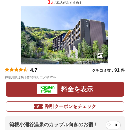
3
人
/ 21人
が
おすすめ！
4.7
91 件
クチコミ数 :
神奈川県足柄下郡箱根町二ノ平1297
地図
料金を表示
割引クーポンをチェック
箱根小涌谷温泉のカップル向きのお宿！
0