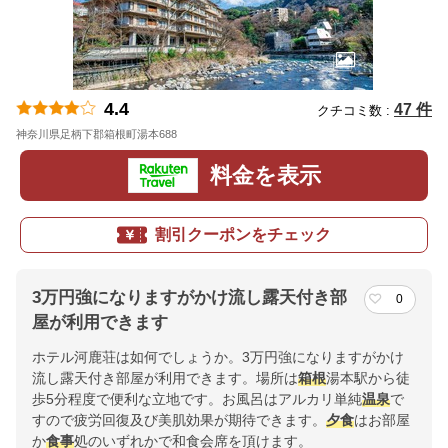
4.4
47 件
クチコミ数 :
神奈川県足柄下郡箱根町湯本688
地図
料金を表示
割引クーポンをチェック
3万円強になりますがかけ流し露天付き部
0
屋が利用できます
ホテル河鹿荘は如何でしょうか。3万円強になりますがかけ
流し露天付き部屋が利用できます。場所は
箱根
湯本駅から徒
歩5分程度で便利な立地です。お風呂はアルカリ単純
温泉
で
すので疲労回復及び美肌効果が期待できます。
夕食
はお部屋
か
食事
処のいずれかで和食会席を頂けます。