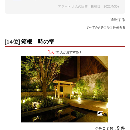
アラート さんの回答（投稿日：2022/4/30）
通報する
すべてのクチコミ(1 件)をみる
[14位]
箱根 時の雫
1
人
/ 21人
が
おすすめ！
9 件
クチコミ数 :