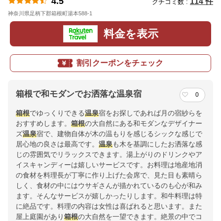
4.5
114 件
クチコミ数 :
神奈川県足柄下郡箱根町湯本588-1
地図
料金を表示
割引クーポンをチェック
箱根で和モダンでお洒落な温泉宿
0
箱根
でゆっくりできる
温泉
宿をお探しであれば月の宿紗らを
おすすめします。
箱根
の大自然にある和モダンなデザイナー
ズ
温泉
宿で、建物自体が木の温もりを感じるシックな感じで
居心地の良さは最高です。
温泉
も木を基調にしたお洒落な感
じの雰囲気でリラックスできます。湯上がりのドリンクやア
イスキャンディーは嬉しいサービスです。お料理は地産地消
の食材を料理長が丁寧に作り上げた会席で、見た目も素晴ら
しく、食材の中にはウサギさんが描かれているのも心が和み
ます。そんなサービスが嬉しかったりします。和牛料理は特
に絶品です。料理の内容は女性は喜ばれると思います。また
屋上庭園があり
箱根
の大自然を一望できます。絶景の中でコ