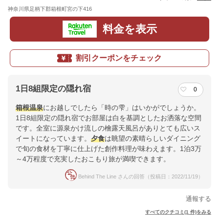
神奈川県足柄下郡箱根町宮の下416
地図
料金を表示
割引クーポンをチェック
1日8組限定の隠れ宿
0
箱根
温泉
にお越しでしたら「時の雫」はいかがでしょうか。
1日8組限定の隠れ宿でお部屋は白を基調としたお洒落な空間
です。全室に源泉かけ流しの檜露天風呂がありとても広いス
イートになっています。
夕食
は眺望の素晴らしいダイニング
で旬の食材を丁寧に仕上げた創作料理が味わえます。1泊3万
～4万程度で充実したおこもり旅が満喫できます。
Behind The Line さんの回答（投稿日：2022/11/19）
通報する
すべてのクチコミ(1 件)をみる