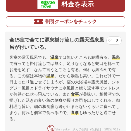
料金を表示
割引クーポンをチェック
全15室で全てに源泉掛け流しの露天温泉風
0
呂が付いている。
客室の露天風呂でも、
温泉
では無いところも結構有る。
温泉
で有っても掛け流しでは無く、足りなくなると蛇口を捻って
お湯を足す、なんて言うところも有る。何れも興冷めで有
る。この宿は本物の
温泉
。だから湯温も高い。これだけで一
日まったり過ごせてしまうが、宿の大浴場や露天風呂、ジャ
グジー風呂とドライサウナに水風呂と繰り返す事でストレス
が何処かに吹っ飛んでいる。また
食事
が美味い。相模湾で水
揚げした活きの良い魚の刺身や握り寿司を出してくれる。肉
料理も旨い。朝の和食膳も箸が止まらないくらいに食べてし
まう。何れも個室で食べるので、
食事
もゆったりと過ごせ
る。
Shinryuken さんの回答（投稿日：2022/7/11）