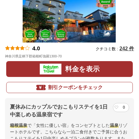
4.0
242 件
クチコミ数 :
神奈川県足柄下郡箱根町強羅1300-70
地図
料金を表示
割引クーポンをチェック
夏休みにカップルでおこもりステイを1日
0
中楽しめる温泉宿です
箱根
温泉
で「女性に優しい宿」をコンセプトとした
温泉
リゾ
ートホテルです。こちらなら一泊二食付きでご予算に合うお
こもりステイを1日中楽しめるプランが複数あります。また