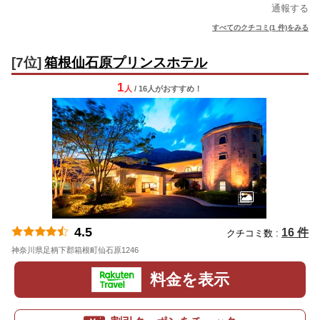
通報する
すべてのクチコミ(1 件)をみる
[7位]
箱根仙石原プリンスホテル
1
人
/ 16人
が
おすすめ！
4.5
16 件
クチコミ数 :
神奈川県足柄下郡箱根町仙石原1246
地図
料金を表示