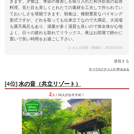
きます。夕食は、季節の食差しを取り入れた和洋折衷の会席
料理。見た目も美しくとれたての素材を工夫して作られてい
ておいしさを堪能できます。朝食は、種類豊富なバイキング
形式ですが、どれを取っても出来立てなので大満足。大浴場
も露天風呂もあり、湯量が多く湯質も良いので体全体が心地
よく、日々の疲れも取れてリラックス。夜はお部屋で静かに
寛いで良い時間をお過ごし下さい。
心 さんの回答（投稿日：2023/10/19）
通報する
すべてのクチコミ(2 件)をみる
[4位]
水の音（共立リゾート）
2
人
/ 16人
が
おすすめ！