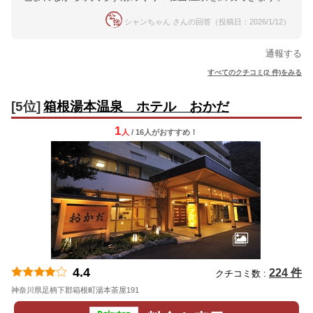
シャンちゃん さんの回答（投稿日：2026/1/12）
通報する
すべてのクチコミ(2 件)をみる
[5位]
箱根湯本温泉 ホテル おかだ
1
人
/ 16人
が
おすすめ！
4.4
224 件
クチコミ数 :
神奈川県足柄下郡箱根町湯本茶屋191
地図