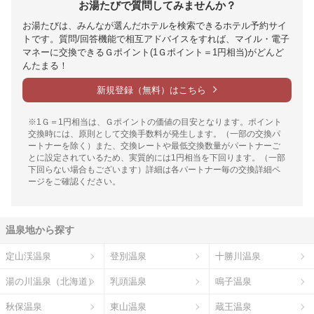
お湯たびで質問してみませんか？
お湯たびは、みんなが選んだホテルを検索できるホテル予約サイ
トです。質問/回答機能で相互アドバイスをすれば、マイル・電子
マネーに交換できるＧポイント(1Ｇポイント＝1円相当)がどんど
んたまる！
新規登録（無料）はこちら
※1Ｇ＝1円相当は、Ｇポイントの価値の目安となります。ポイント
交換時には、原則として交換手数料が発生します。（一部の交換パ
ートナーを除く）また、交換レートや最低交換数量がパートナーご
とに設定されているため、実質的には1円相当を下回ります。（一部
下回らない場合もございます）詳細は各パートナー毎の交換詳細ペ
ージをご確認ください。
温泉地から探す
定山渓温泉
登別温泉
十勝川温泉
湯の川温泉（北海道）
乳頭温泉
鳴子温泉
秋保温泉
東山温泉
蔵王温泉