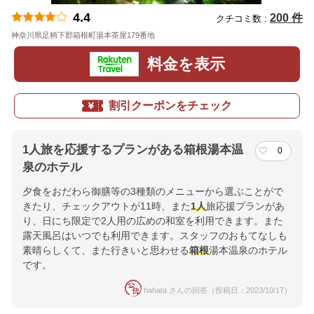
4.4
200 件
クチコミ数 :
神奈川県足柄下郡箱根町湯本茶屋179番地
地図
料金を表示
割引クーポンをチェック
1人旅を応援するプランがある箱根湯本温
0
泉のホテル
夕食をおだわら御膳等の3種類のメニューから選ぶことがで
きたり、チェックアウトが11時、また
1人
旅応援プランがあ
り、日にち限定で2人用の広めの和室を利用できます。また
露天風呂はいつでも利用できます。スタッフのおもてなしも
素晴らしくて、また行きいと思わせる
箱根
湯本温泉のホテル
です。
hahata さんの回答（投稿日：2023/10/17）