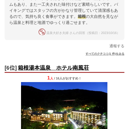
ムもあり、また一工夫された味付けなど素晴らしいです。バ
イキングではスタッフの方がかなり管理していて清潔感もあ
るので、気持ち良く食事ができます。
箱根
の大自然を見なが
ら温泉と料理と地酒でゆっくり過ごせます。
温泉大好き夫婦 さんの回答（投稿日：2023/10/16）
通報する
すべてのクチコミ(1 件)をみる
[6位]
箱根湯本温泉 ホテル南風荘
1
人
/ 16人
が
おすすめ！