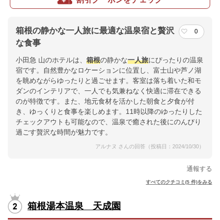
箱根の静かな一人旅に最適な温泉宿と贅沢
0
な食事
小田急 山のホテルは、
箱根
の静かな
一人旅
にぴったりの温泉
宿です。自然豊かなロケーションに位置し、富士山や芦ノ湖
を眺めながらゆったりと過ごせます。客室は落ち着いた和モ
ダンのインテリアで、一人でも気兼ねなく快適に滞在できる
のが特徴です。また、地元食材を活かした朝食と夕食が付
き、ゆっくりと食事を楽しめます。11時以降のゆったりした
チェックアウトも可能なので、温泉で癒された後にのんびり
過ごす贅沢な時間が魅力です。
アルナヌ さんの回答（投稿日：2024/10/30）
通報する
すべてのクチコミ(5 件)をみる
箱根湯本温泉 天成園