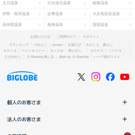
玉川温泉
日光湯元温泉
箱根温泉
伊勢・鳥羽温泉
志摩温泉
大歩危祖谷温泉
由布院温泉
熱海温泉
指宿温泉
お湯たびとは
ご利用ガイド
Ｇポイント
Ｇランキング
だれどこ
ocruyo
お湯たび
わたしと、暮らし。
キテミヨ
ベストオイシー
モノスポ
野に行く。
カウナラ
ミツケヨ
たびゆかし
Ｇ-Ranking 推し活
食pin by Ｇ-Ranking
ハーブ酒のススメ
個人のお客さま
法人のお客さま