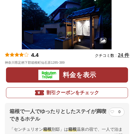
4.4
24 件
クチコミ数 :
神奈川県足柄下郡箱根町仙石原1285-389
地図
料金を表示
割引クーポンをチェック
箱根で一人でゆったりとしたステイが満喫
0
できるホテル
「センチュリオン
箱根
別邸」は
箱根
温泉の宿で、一人で泊ま