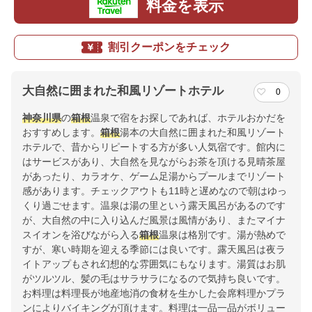
料金を表示
割引クーポンをチェック
大自然に囲まれた和風リゾートホテル
0
神奈川県
の
箱根
温泉で宿をお探しであれば、ホテルおかだを
おすすめします。
箱根
湯本の大自然に囲まれた和風リゾート
ホテルで、昔からリピートする方が多い人気宿です。館内に
はサービスがあり、大自然を見ながらお茶を頂ける見晴茶屋
があったり、カラオケ、ゲーム足湯からプールまでリゾート
感があります。チェックアウトも11時と遅めなので朝はゆっ
くり過ごせます。温泉は湯の里という露天風呂があるのです
が、大自然の中に入り込んだ風景は風情があり、またマイナ
スイオンを浴びながら入る
箱根
温泉は格別です。湯が熱めで
すが、寒い時期を迎える季節には良いです。露天風呂は夜ラ
イトアップもされ幻想的な雰囲気にもなります。湯質はお肌
がツルツル、髪の毛はサラサラになるので気持ち良いです。
お料理は料理長が地産地消の食材を生かした会席料理かプラ
ンによりバイキングが頂けます。料理は一品一品がボリュー