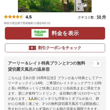
4.5
58 件
クチコミ数 :
神奈川県足柄下郡箱根町小涌谷492-23
地図
料金を表示
割引クーポンをチェック
アーリー＆レイト特典プランと3つの無料
0
貸切露天風呂の温泉宿
こちらは【水の音 19周年記念】プランがあり特典としてアー
リーチェックイン14時、ご希望のレイトチェックアウト12時
と長い時間ゆっくりと快適におひとり自由気ままに滞在でき
ます。更に夕食時ワンドリンク、金目鯛の煮つけのサービス
があります。
1人
旅にピッタリな洋室セミダブルがあり、静
かに心地良く過ごせ、3つの無料貸切露天風呂では開放感に
包まれながら水入らず湯めぐり＆独占温泉を満喫できます。