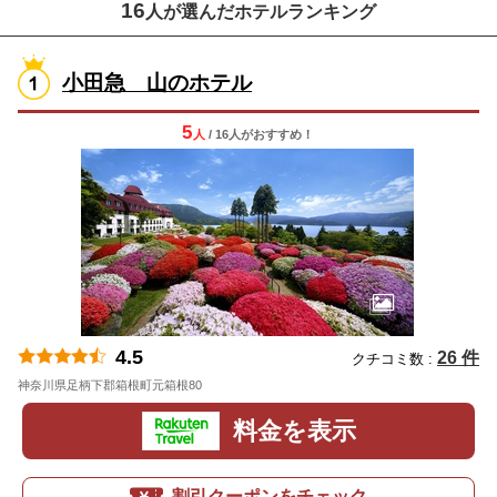
16
人が選んだホテルランキング
小田急 山のホテル
5
人
/ 16人
が
おすすめ！
4.5
26 件
クチコミ数 :
神奈川県足柄下郡箱根町元箱根80
地図
料金を表示
割引クーポンをチェック