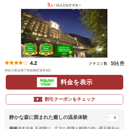
3
人
/ 16人
が
おすすめ！
4.2
504 件
クチコミ数 :
神奈川県足柄下郡箱根町湯本682
地図
料金を表示
割引クーポンをチェック
静かな森に囲まれた癒しの温泉体験
0
箱根
湯本温泉 天成園は、広大な庭園と眺望の良い露天風呂が