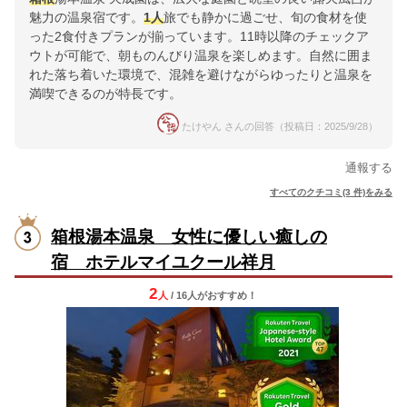
魅力の温泉宿です。
1人
旅でも静かに過ごせ、旬の食材を使
った2食付きプランが揃っています。11時以降のチェックア
ウトが可能で、朝ものんびり温泉を楽しめます。自然に囲ま
れた落ち着いた環境で、混雑を避けながらゆったりと温泉を
満喫できるのが特長です。
たけやん さんの回答（投稿日：2025/9/28）
通報する
すべてのクチコミ(3 件)をみる
箱根湯本温泉 女性に優しい癒しの
宿 ホテルマイユクール祥月
2
人
/ 16人
が
おすすめ！