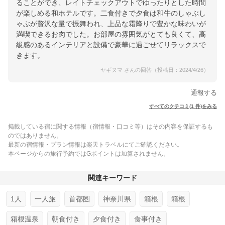
ることができ、レイトチェックアウトでゆったりとした時間
が楽しめる和ホテルです。二食付きで夕食は和牛のしゃぶし
ゃぶが贅沢な量で振舞われ、上品な霜降りで豊かな味わいが
満喫できるお肉でした。お部屋の雰囲気がとても良くて、高
級感のあるインテリアと設備で豪華に過ごせてリラックスで
きます。
ヤギヌマ さんの回答（投稿日：2024/4/26）
通報する
すべてのクチコミ(1 件)をみる
掲載している宿に関する情報（宿情報・口コミ等）はその内容を保証するも
のではありません。
最新の宿情報・プラン情報は楽天トラベルにてご確認ください。
本ページからの旅行予約ではGポイントは加算されません。
関連キーワード
1人
一人旅
首都圏
神奈川県
箱根
箱根
箱根温泉
朝食付き
夕食付き
食事付き