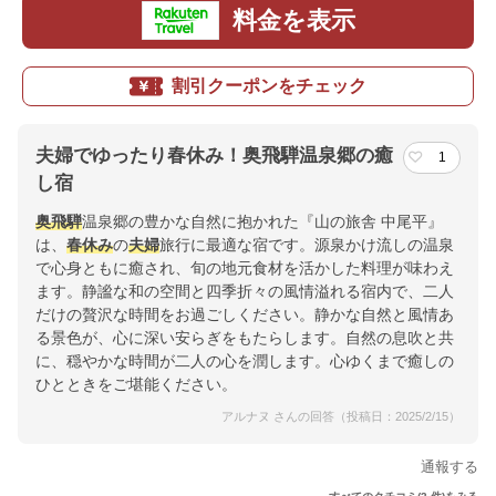
料金を表示
割引クーポンをチェック
夫婦でゆったり春休み！奥飛騨温泉郷の癒
1
し宿
奥飛騨
温泉郷の豊かな自然に抱かれた『山の旅舎 中尾平』
は、
春休み
の
夫婦
旅行に最適な宿です。源泉かけ流しの温泉
で心身ともに癒され、旬の地元食材を活かした料理が味わえ
ます。静謐な和の空間と四季折々の風情溢れる宿内で、二人
だけの贅沢な時間をお過ごしください。静かな自然と風情あ
る景色が、心に深い安らぎをもたらします。自然の息吹と共
に、穏やかな時間が二人の心を潤します。心ゆくまで癒しの
ひとときをご堪能ください。
アルナヌ さんの回答（投稿日：2025/2/15）
通報する