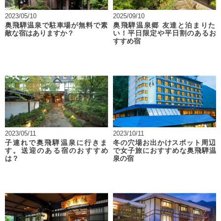
2023/05/10
2025/09/10
奥飛騨温泉で駐車場が無料で素
奥飛騨温泉郷 友達と泊まりた
敵な宿はありますか？
い！平日限定や平日割のあるお
すすめ宿
2023/05/11
2023/10/11
子連れで奥飛騨温泉に行きま
冬の穴場お出かけスポット周辺
す。送迎のある宿のおすすめ
で女子旅におすすめな奥飛騨温
は？
泉の宿