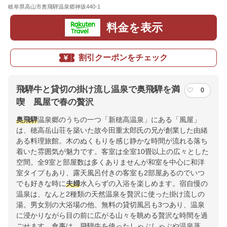
岐阜県高山市奥飛騨温泉郷神坂440-1
地図
料金を表示
割引クーポンをチェック
飛騨牛と貸切の掛け流し温泉で奥飛騨を満
0
喫 風屋で春の贅沢
奥飛騨
温泉郷のうちの一つ「新穂高温泉」にある「風屋」
は、穂高岳山荘を築いた故今田重太郎氏の兄が創業した由緒
ある料理旅館。木のぬくもりを感じ静かな時間が流れる落ち
着いた雰囲気が魅力です。客室は全室10畳以上の広々とした
空間。全9室と部屋数は多くありませんが和室を中心に和洋
室タイプもあり、露天風呂付きの客室も2部屋あるのでいつ
でも好きな時に
夫婦
水入らずの入浴を楽しめます。宿自慢の
温泉は、なんと2種類の天然温泉を贅沢に使った掛け流しの
湯。男女別の大浴場の他、無料の貸切風呂も3つあり、温泉
に浸かりながら目の前に広がる山々を眺める贅沢な時間を過
ごせます。食事は、飛騨牛を使ったしゃぶしゃぶや温泉蒸