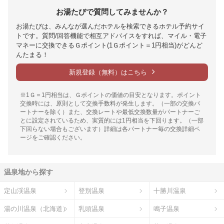
お湯たびで質問してみませんか？
お湯たびは、みんなが選んだホテルを検索できるホテル予約サイ
トです。質問/回答機能で相互アドバイスをすれば、マイル・電子
マネーに交換できるＧポイント(1Ｇポイント＝1円相当)がどんど
んたまる！
新規登録（無料）はこちら
※1Ｇ＝1円相当は、Ｇポイントの価値の目安となります。ポイント
交換時には、原則として交換手数料が発生します。（一部の交換パ
ートナーを除く）また、交換レートや最低交換数量がパートナーご
とに設定されているため、実質的には1円相当を下回ります。（一部
下回らない場合もございます）詳細は各パートナー毎の交換詳細ペ
ージをご確認ください。
温泉地から探す
定山渓温泉
登別温泉
十勝川温泉
湯の川温泉（北海道）
乳頭温泉
鳴子温泉