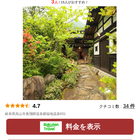
3
人
/ 19人
が
おすすめ！
4.7
34 件
クチコミ数 :
岐阜県高山市奥飛騨温泉郷福地温泉831
地図
料金を表示