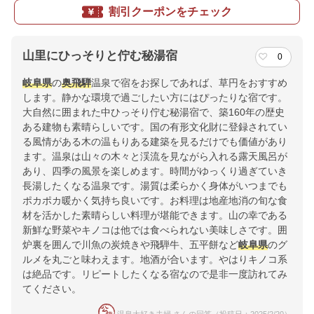
割引クーポンをチェック
山里にひっそりと佇む秘湯宿
0
岐阜県
の
奥飛騨
温泉で宿をお探しであれば、草円をおすすめ
します。静かな環境で過ごしたい方にはぴったりな宿です。
大自然に囲まれた中ひっそり佇む秘湯宿で、築160年の歴史
ある建物も素晴らしいです。国の有形文化財に登録されてい
る風情がある木の温もりある建築を見るだけでも価値があり
ます。温泉は山々の木々と渓流を見ながら入れる露天風呂が
あり、四季の風景を楽しめます。時間がゆっくり過ぎていき
長湯したくなる温泉です。湯質は柔らかく身体がいつまでも
ポカポカ暖かく気持ち良いです。お料理は地産地消の旬な食
材を活かした素晴らしい料理が堪能できます。山の幸である
新鮮な野菜やキノコは他では食べられない美味しさです。囲
炉裏を囲んで川魚の炭焼きや飛騨牛、五平餅など
岐阜県
のグ
ルメを丸ごと味わえます。地酒が合います。やはりキノコ系
は絶品です。リピートしたくなる宿なので是非一度訪れてみ
てください。