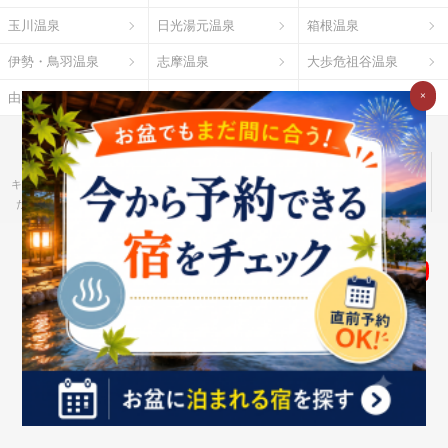
玉川温泉
日光湯元温泉
箱根温泉
伊勢・鳥羽温泉
志摩温泉
大歩危祖谷温泉
由布院温泉
熱海温泉
指宿温泉
×
お湯たびとは
ご利用ガイド
Ｇポイント
Ｇランキング
だれどこ
ocruyo
お湯たび
わたしと、暮らし。
キテミヨ
ベストオイシー
モノスポ
野に行く。
カウナラ
ミツケヨ
たびゆかし
Ｇ-Ranking 推し活
食pin by Ｇ-Ranking
ハーブ酒のススメ
個人のお客さま
法人のお客さま