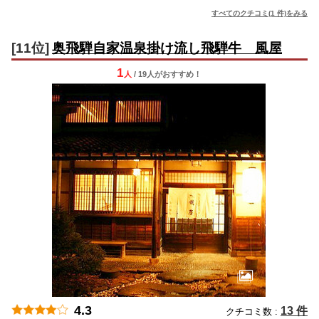
すべてのクチコミ(1 件)をみる
[11位]
奥飛騨自家温泉掛け流し飛騨牛 風屋
1
人
/ 19人
が
おすすめ！
4.3
13 件
クチコミ数 :