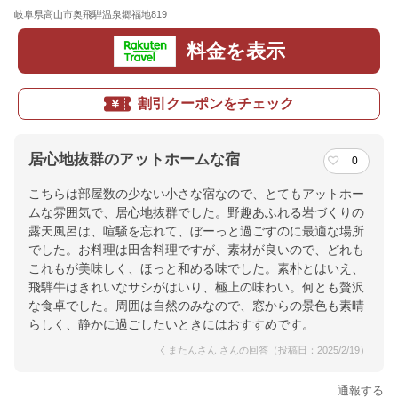
岐阜県高山市奥飛騨温泉郷福地819
地図
料金を表示
割引クーポンをチェック
居心地抜群のアットホームな宿
0
こちらは部屋数の少ない小さな宿なので、とてもアットホー
ムな雰囲気で、居心地抜群でした。野趣あふれる岩づくりの
露天風呂は、喧騒を忘れて、ぼーっと過ごすのに最適な場所
でした。お料理は田舎料理ですが、素材が良いので、どれも
これもが美味しく、ほっと和める味でした。素朴とはいえ、
飛騨牛はきれいなサシがはいり、極上の味わい。何とも贅沢
な食卓でした。周囲は自然のみなので、窓からの景色も素晴
らしく、静かに過ごしたいときにはおすすめです。
くまたんさん さんの回答（投稿日：2025/2/19）
通報する