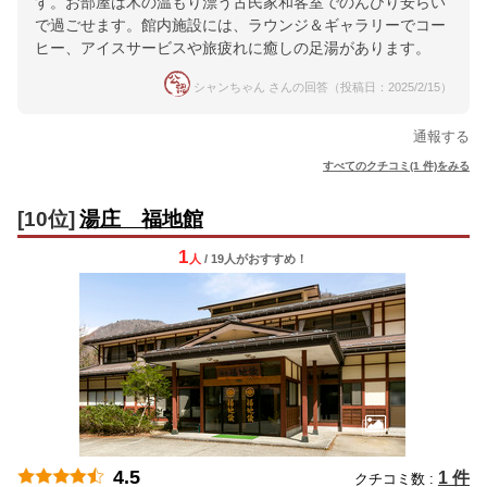
す。お部屋は木の温もり漂う古民家和客室でのんびり安らい
で過ごせます。館内施設には、ラウンジ＆ギャラリーでコー
ヒー、アイスサービスや旅疲れに癒しの足湯があります。
シャンちゃん さんの回答（投稿日：2025/2/15）
通報する
すべてのクチコミ(1 件)をみる
[10位]
湯庄 福地館
1
人
/ 19人
が
おすすめ！
4.5
1 件
クチコミ数 :