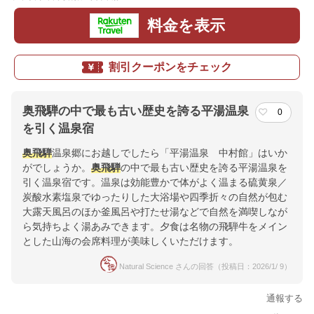
料金を表示
割引クーポンをチェック
奥飛騨の中で最も古い歴史を誇る平湯温泉
0
を引く温泉宿
奥飛騨
温泉郷にお越しでしたら「平湯温泉 中村館」はいか
がでしょうか。
奥飛騨
の中で最も古い歴史を誇る平湯温泉を
引く温泉宿です。温泉は効能豊かで体がよく温まる硫黄泉／
炭酸水素塩泉でゆったりした大浴場や四季折々の自然が包む
大露天風呂のほか釜風呂や打たせ湯などで自然を満喫しなが
ら気持ちよく湯あみできます。夕食は名物の飛騨牛をメイン
とした山海の会席料理が美味しくいただけます。
Natural Science さんの回答（投稿日：2026/1/ 9）
通報する