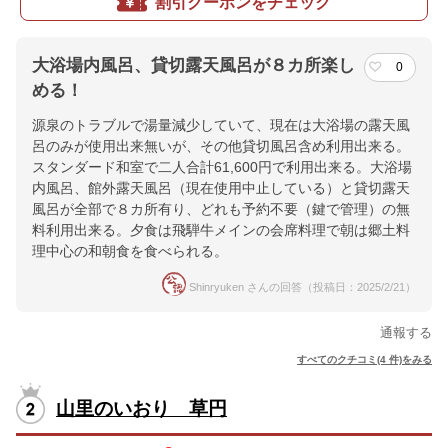
割引クーポンをチェック
大浴場内風呂、貸切露天風呂が８カ所楽し
0
める！
源泉のトラブルで湯量減少していて、現在は大浴場の露天風
呂のみが使用出来無いが、その他貸切風呂含め利用出来る。
スタンダード和室で二人合計61,600円で利用出来る。大浴場
内風呂、館外露天風呂（現在使用中止している）と貸切露天
風呂が全部で８カ所有り、どれも予約不要（鍵で管理）の無
料利用出来る。夕食は飛騨牛メインの会席料理で朝は郷土料
理中心の和朝食を食べられる。
Shinryuken さんの回答（投稿日：2025/2/21）
通報する
すべてのクチコミ(4 件)をみる
山里のいおり 草円