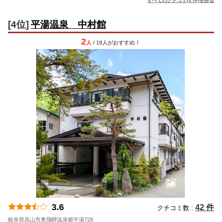
すべてのクチコミ(3 件)をみる
[4位]
平湯温泉 中村館
2
人
/ 19人
が
おすすめ！
3.6
42 件
クチコミ数 :
岐阜県高山市奥飛騨温泉郷平湯728
地図