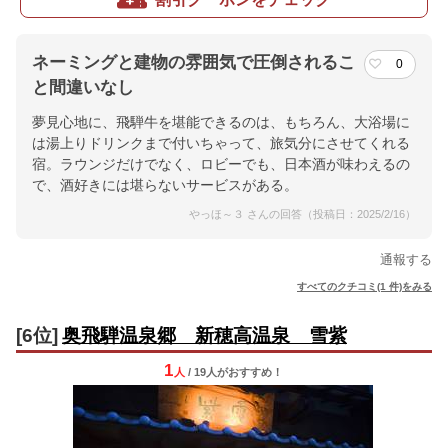
ネーミングと建物の雰囲気で圧倒されるこ
0
と間違いなし
夢見心地に、飛騨牛を堪能できるのは、もちろん、大浴場に
は湯上りドリンクまで付いちゃって、旅気分にさせてくれる
宿。ラウンジだけでなく、ロビーでも、日本酒が味わえるの
で、酒好きには堪らないサービスがある。
やっほ～３ さんの回答（投稿日：2025/2/16）
通報する
すべてのクチコミ(1 件)をみる
[6位]
奥飛騨温泉郷 新穂高温泉 雪紫
1
人
/ 19人
が
おすすめ！