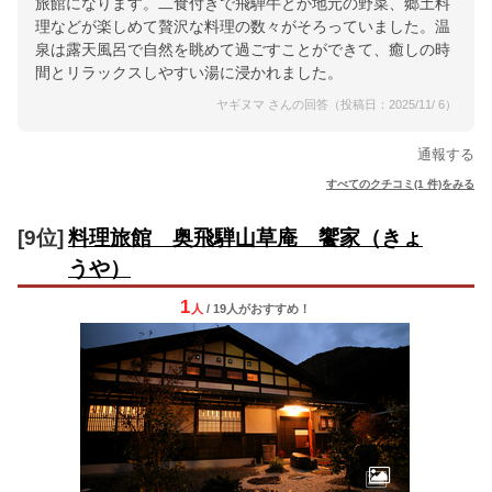
旅館になります。二食付きで飛騨牛とか地元の野菜、郷土料
理などが楽しめて贅沢な料理の数々がそろっていました。温
泉は露天風呂で自然を眺めて過ごすことができて、癒しの時
間とリラックスしやすい湯に浸かれました。
ヤギヌマ さんの回答（投稿日：2025/11/ 6）
通報する
すべてのクチコミ(1 件)をみる
[9位]
料理旅館 奥飛騨山草庵 饗家（きょ
うや）
1
人
/ 19人
が
おすすめ！