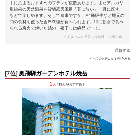
トに泊まるおすすめのプランが複数あります。またアルカリ
単純泉の天然温泉を貸切露天風呂「花に酔い」「月に座す」
などで楽しめます。そして食事ですが、A4飛騨牛など地元の
旬の食材を使った会席料理が食べられます。特に朝食で食べ
られる炭火で焼いた鮎の一夜干しは絶品ですよ。
うまき さんの回答（投稿日：2025/2/15）
通報する
すべてのクチコミ(1 件)をみる
[7位]
奥飛騨ガーデンホテル焼岳
1
人
/ 19人
が
おすすめ！