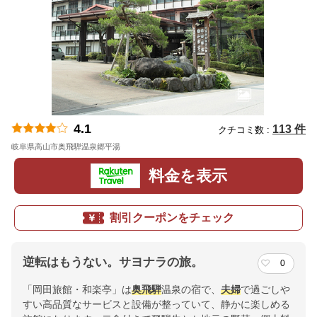
4.1
113 件
クチコミ数 :
岐阜県高山市奥飛騨温泉郷平湯
地図
料金を表示
割引クーポンをチェック
逆転はもうない。サヨナラの旅。
0
「岡田旅館・和楽亭」は
奥飛騨
温泉の宿で、
夫婦
で過ごしや
すい高品質なサービスと設備が整っていて、静かに楽しめる