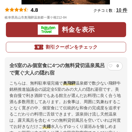
4.8
10 件
クチコミ数 :
岐阜県高山市奥飛騨温泉郷一重ケ根212-84
地図
料金を表示
割引クーポンをチェック
全5室のみ個室食に4つの無料貸切温泉風呂
0
で寛ぐ大人の隠れ宿
こちらは、無料駐車場完備で
奥飛騨
温泉郷で数少ない飛騨牛
銘柄推進協議会の認定全5室のみの大人の隠れ湯宿です。美
食自慢で利き酒師でもある館主が選んだお料理に良く合う地
酒も多数用意してあります。お食事は、周囲に気兼ねするこ
となく寛ぎの中、個室食にて伝統的な和食の完成度を追求す
るこだわりの料理に舌鼓できます。源泉掛け流し天然温泉
は、露天風呂を含む４つの無料貸切風呂を空いていれば何度
でお好きなだけご
夫婦
水入らずゆっくり湯浴みを愉しめま