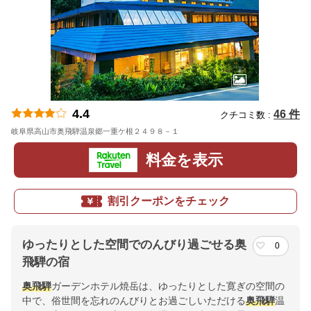
4.4
46 件
クチコミ数 :
岐阜県高山市奥飛騨温泉郷一重ケ根２４９８－１
地図
料金を表示
割引クーポンをチェック
ゆったりとした空間でのんびり過ごせる奥
0
飛騨の宿
奥飛騨
ガーデンホテル焼岳は、ゆったりとした寛ぎの空間の
中で、俗世間を忘れのんびりとお過ごしいただける
奥飛騨
温