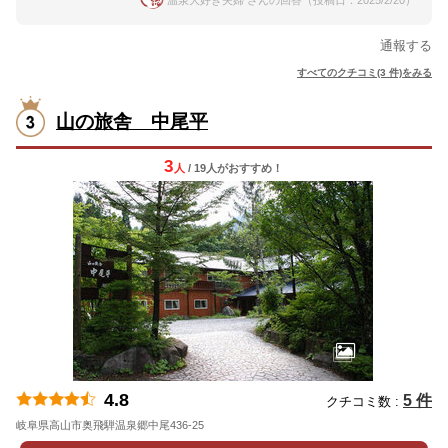
温泉大好き夫婦 さんの回答（投稿日：2025/2/20）
通報する
すべてのクチコミ(3 件)をみる
山の旅舎 中尾平
3
人
/ 19人
が
おすすめ！
4.8
5 件
クチコミ数 :
岐阜県高山市奥飛騨温泉郷中尾436-25
地図