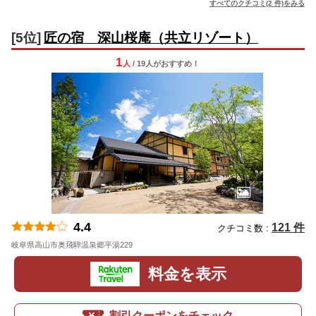
すべてのクチコミ(2 件)をみる
[5位]
匠の宿 深山桜庵（共立リゾート）
1
人
/ 19人
が
おすすめ！
4.4
121 件
クチコミ数 :
岐阜県高山市奥飛騨温泉郷平湯229
地図
料金を表示
割引クーポンをチェック