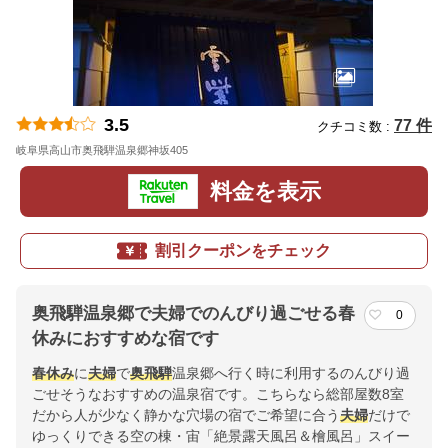
3.5
77 件
クチコミ数 :
岐阜県高山市奥飛騨温泉郷神坂405
地図
料金を表示
割引クーポンをチェック
奥飛騨温泉郷で夫婦でのんびり過ごせる春
0
休みにおすすめな宿です
春休み
に
夫婦
で
奥飛騨
温泉郷へ行く時に利用するのんびり過
ごせそうなおすすめの温泉宿です。こちらなら総部屋数8室
だから人が少なく静かな穴場の宿でご希望に合う
夫婦
だけで
ゆっくりできる空の棟・宙「絶景露天風呂＆檜風呂」スイー