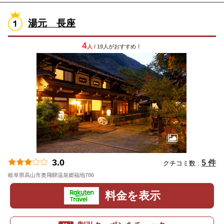
湯元 長座
4
人
/ 19人
が
おすすめ！
3.0
5 件
クチコミ数 :
岐阜県高山市奥飛騨温泉郷福地786
地図
料金を表示