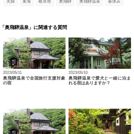
夫婦
東海
岐阜県
奥飛騨
奥飛騨温泉
春休み
「奥飛騨温泉」に関連する質問
2023/05/11
2023/05/10
奥飛騨温泉で全国旅行支援対象
奥飛騨温泉で愛犬と一緒に泊ま
の宿
れる宿はありますか？