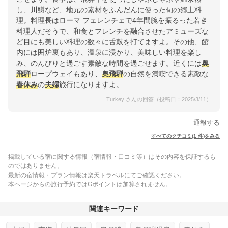
し、川鱒など、地元の素材をふんだんに使った旬の郷土料
理。料理長はローマ フェレンチェで4年間腕を振るった若き
料理人だそうで、和食とフレンチを融合させたアミューズな
ど目にも美しい料理の数々に舌鼓を打てますよ。その他、館
内には囲炉裏もあり、温泉に浸かり、美味しい料理を楽し
み、のんびりと過ごす素敵な時間を過ごせます。近くには
奥
飛騨
ロープウェイもあり、
奥飛騨
の自然を満喫できる素敵な
春休み
の
夫婦
旅行になりますよ。
Turkey さんの回答（投稿日：2025/3/11）
通報する
すべてのクチコミ(1 件)をみる
掲載している宿に関する情報（宿情報・口コミ等）はその内容を保証するも
のではありません。
最新の宿情報・プラン情報は楽天トラベルにてご確認ください。
本ページからの旅行予約ではGポイントは加算されません。
関連キーワード