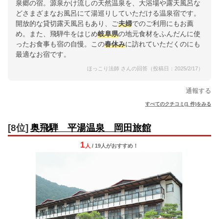
泉郷の宿。源泉かけ流しの天然温泉を、大浴場や露天風呂な
どさまざまなお風呂にて湯巡りしていただける温泉宿です。
開放的な貸切露天風呂もあり、ご
夫婦
でのご利用にもお薦
め。また、飛騨牛をはじめ
岐阜県
の地元食材をふんだんに使
ったお食事も宿の自慢。この
春休み
に訪れていただくのにも
最適なお宿です。
ほっこり法師 さんの回答（投稿日：2025/2/17）
通報する
すべてのクチコミ(1 件)をみる
[8位]
奥飛騨 平湯温泉 岡田旅館
1
人
/ 19人
が
おすすめ！