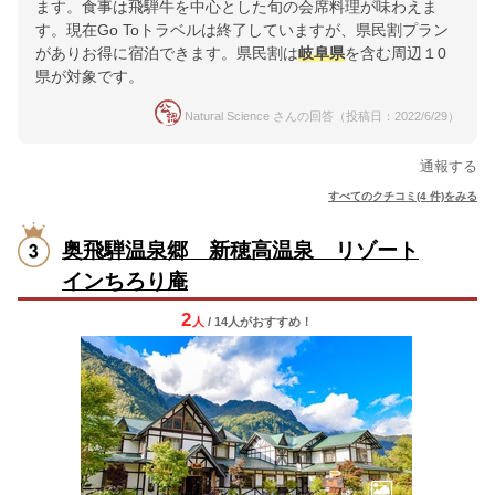
ます。食事は飛騨牛を中心とした旬の会席料理が味わえま
す。現在Go Toトラベルは終了していますが、県民割プラン
がありお得に宿泊できます。県民割は
岐阜県
を含む周辺１0
県が対象です。
Natural Science さんの回答（投稿日：2022/6/29）
通報する
すべてのクチコミ(4 件)をみる
奥飛騨温泉郷 新穂高温泉 リゾート
インちろり庵
2
人
/ 14人
が
おすすめ！