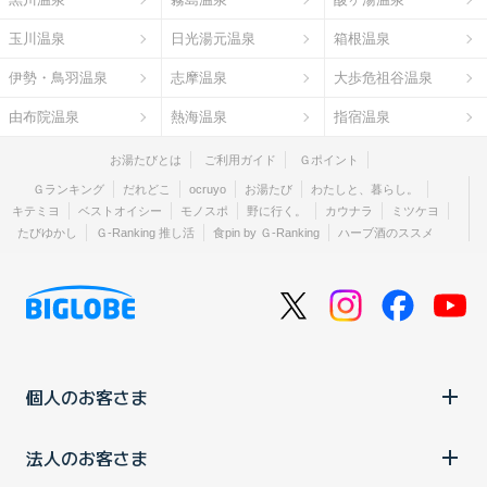
玉川温泉
日光湯元温泉
箱根温泉
伊勢・鳥羽温泉
志摩温泉
大歩危祖谷温泉
由布院温泉
熱海温泉
指宿温泉
お湯たびとは
ご利用ガイド
Ｇポイント
Ｇランキング
だれどこ
ocruyo
お湯たび
わたしと、暮らし。
キテミヨ
ベストオイシー
モノスポ
野に行く。
カウナラ
ミツケヨ
たびゆかし
Ｇ-Ranking 推し活
食pin by Ｇ-Ranking
ハーブ酒のススメ
個人のお客さま
法人のお客さま