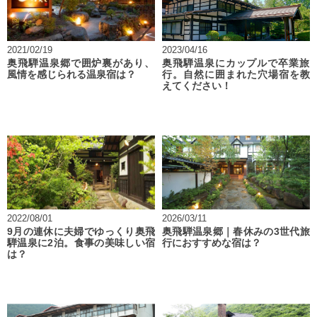
2021/02/19
2023/04/16
奥飛騨温泉郷で囲炉裏があり、
奥飛騨温泉にカップルで卒業旅
風情を感じられる温泉宿は？
行。自然に囲まれた穴場宿を教
えてください！
2022/08/01
2026/03/11
9月の連休に夫婦でゆっくり奥飛
奥飛騨温泉郷｜春休みの3世代旅
騨温泉に2泊。食事の美味しい宿
行におすすめな宿は？
は？