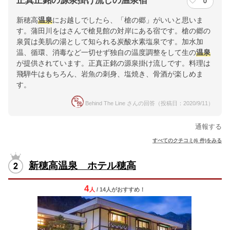
正真正銘の源泉掛け流しの温泉宿
0
新穂高
温泉
にお越しでしたら、「槍の郷」がいいと思いま
す。蒲田川をはさんで槍見館の対岸にある宿です。槍の郷の
泉質は美肌の湯として知られる炭酸水素塩泉です。加水加
温、循環、消毒など一切せず独自の温度調整をして生の
温泉
が提供されています。正真正銘の源泉掛け流しです。料理は
飛騨牛はもちろん、岩魚の刺身、塩焼き、骨酒が楽しめま
す。
Behind The Line さんの回答（投稿日：2020/9/11）
通報する
すべてのクチコミ(6 件)をみる
新穂高温泉 ホテル穂高
4
人
/ 14人
が
おすすめ！