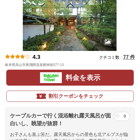
4.3
77 件
クチコミ数 :
岐阜県高山市奥飛騨温泉郷神坂577-13
地図
料金を表示
割引クーポンをチェック
ケーブルカーで行く混浴離れ露天風呂が面
0
白いし、眺望が抜群！
お子さんも喜ぶ筈だ。露天風呂からの景色も北アルプスが臨