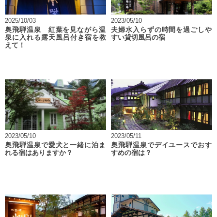
2025/10/03
2023/05/10
奥飛騨温泉 紅葉を見ながら温
夫婦水入らずの時間を過ごしや
泉に入れる露天風呂付き宿を教
すい貸切風呂の宿
えて！
2023/05/10
2023/05/11
奥飛騨温泉で愛犬と一緒に泊ま
奥飛騨温泉でデイユースでおす
れる宿はありますか？
すめの宿は？