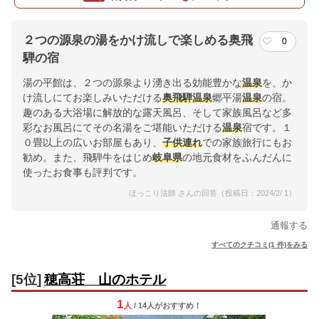
２つの源泉の湯をかけ流しで楽しめる奥飛
0
騨の宿
湯の平館は、２つの源泉より湧き出る効能豊かな
温泉
を、か
け流しにてお楽しみいただける
奥飛騨
温泉
郷平湯
温泉
の宿。
趣のある大浴場に解放的な露天風呂、そして家族風呂など多
彩なお風呂にてその名湯をご堪能いただける
温泉
宿です。１
０畳以上の広いお部屋もあり、
子供連れ
での家族旅行にもお
勧め。また、飛騨牛をはじめ
岐阜県
の地元食材をふんだんに
使ったお食事も評判です。
ほっこり法師 さんの回答（投稿日：2024/2/ 1）
通報する
すべてのクチコミ(1 件)をみる
[5位]
穂高荘 山のホテル
1
人
/ 14人
が
おすすめ！