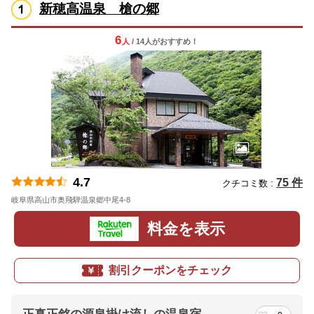
新穂高温泉 槍の郷
6
人
/ 14人
が
おすすめ！
4.7
75 件
クチコミ数 :
岐阜県高山市奥飛騨温泉郷中尾4-8
地図
料金を表示
割引クーポンをチェック