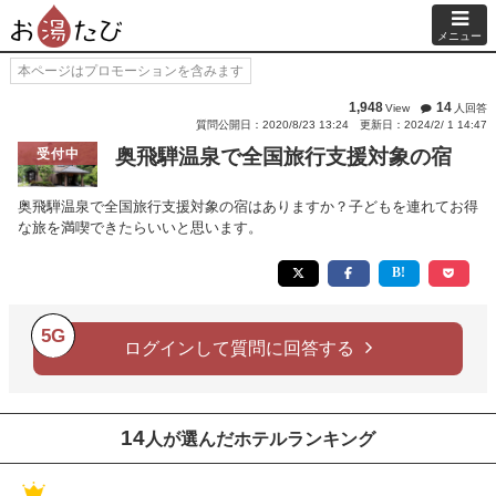
メニュー
本ページはプロモーションを含みます
1,948
14
View
人回答
質問公開日：2020/8/23 13:24
更新日：2024/2/ 1 14:47
奥飛騨温泉で全国旅行支援対象の宿
受付中
奥飛騨温泉で全国旅行支援対象の宿はありますか？子どもを連れてお得
な旅を満喫できたらいいと思います。
5G
ログインして質問に回答する
14
人が選んだホテルランキング