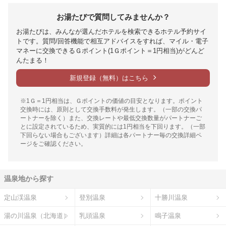
お湯たびで質問してみませんか？
お湯たびは、みんなが選んだホテルを検索できるホテル予約サイ
トです。質問/回答機能で相互アドバイスをすれば、マイル・電子
マネーに交換できるＧポイント(1Ｇポイント＝1円相当)がどんど
んたまる！
新規登録（無料）はこちら
※1Ｇ＝1円相当は、Ｇポイントの価値の目安となります。ポイント
交換時には、原則として交換手数料が発生します。（一部の交換パ
ートナーを除く）また、交換レートや最低交換数量がパートナーご
とに設定されているため、実質的には1円相当を下回ります。（一部
下回らない場合もございます）詳細は各パートナー毎の交換詳細ペ
ージをご確認ください。
温泉地から探す
定山渓温泉
登別温泉
十勝川温泉
湯の川温泉（北海道）
乳頭温泉
鳴子温泉