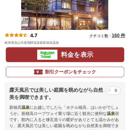
4.7
160 件
クチコミ数 :
岐阜県高山市奥飛騨温泉郷新穂高温泉
地図
料金を表示
割引クーポンをチェック
露天風呂では美しい庭園を眺めながら自然
0
美を満喫できます。
新穂高
温泉
にお越しでしたら「ホテル穂高」はいかがでしょ
うか。新穂高ロープウェイ乗り場に近く観光に便利な
温泉
宿
です。館内に入ると煉瓦造りの暖炉がありとても温かみがあ
り、露天風呂では美しい庭園を眺めながら自然美を満喫でき