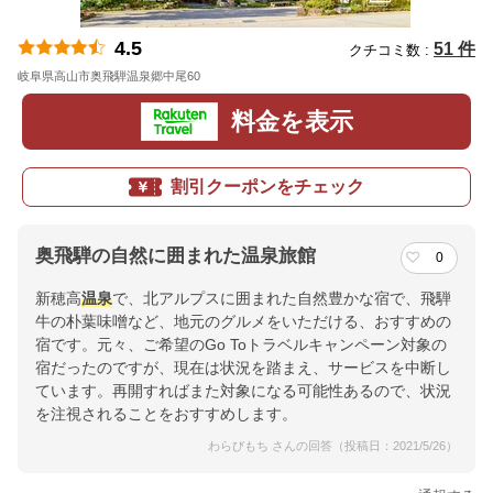
4.5
51 件
クチコミ数 :
岐阜県高山市奥飛騨温泉郷中尾60
地図
料金を表示
割引クーポンをチェック
奥飛騨の自然に囲まれた温泉旅館
0
新穂高
温泉
で、北アルプスに囲まれた自然豊かな宿で、飛騨
牛の朴葉味噌など、地元のグルメをいただける、おすすめの
宿です。元々、ご希望のGo Toトラベルキャンペーン対象の
宿だったのですが、現在は状況を踏まえ、サービスを中断し
ています。再開すればまた対象になる可能性あるので、状況
を注視されることをおすすめします。
わらびもち さんの回答（投稿日：2021/5/26）