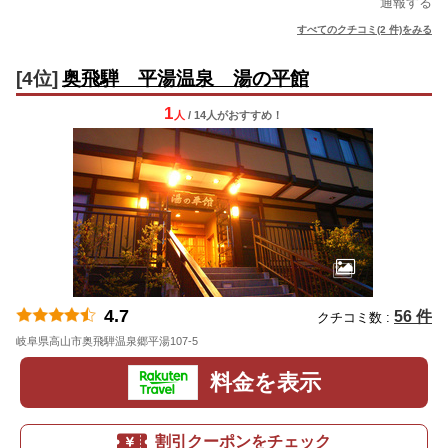
通報する
すべてのクチコミ(2 件)をみる
[4位]
奥飛騨 平湯温泉 湯の平館
1
人
/ 14人
が
おすすめ！
4.7
56 件
クチコミ数 :
岐阜県高山市奥飛騨温泉郷平湯107-5
地図
料金を表示
割引クーポンをチェック