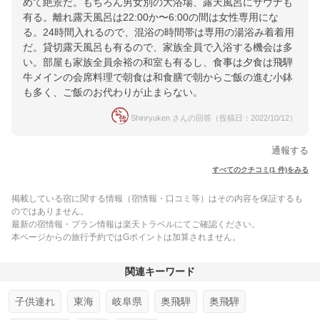
めて絶景だ。もちろん男女別の大浴場、露天風呂にサウナも
有る。離れ露天風呂は22:00か〜6:00の間は女性専用にな
る。24時間入れるので、混浴の時間帯は専用の湯浴み着着用
だ。貸切露天風呂も有るので、家族全員で入浴する機会は多
い。部屋も家族全員余裕の和室も有るし、食事は夕食は飛騨
牛メインの会席料理で朝食は和食膳で朝からご飯の進む小鉢
も多く、ご飯のお代わりが止まらない。
Shinryuken さんの回答（投稿日：2022/10/12）
通報する
すべてのクチコミ(1 件)をみる
掲載している宿に関する情報（宿情報・口コミ等）はその内容を保証するも
のではありません。
最新の宿情報・プラン情報は楽天トラベルにてご確認ください。
本ページからの旅行予約ではGポイントは加算されません。
関連キーワード
子供連れ
東海
岐阜県
奥飛騨
奥飛騨