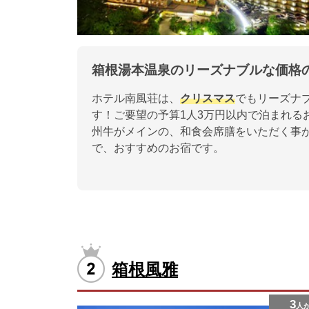
箱根湯本温泉のリーズナブルな価格
ホテル南風荘は、
クリスマス
でもリーズナ
す！ご要望の予算1人3万円以内で泊まれる
州牛がメインの、和食会席膳をいただく事
で、おすすめのお宿です。
箱根風雅
3
人