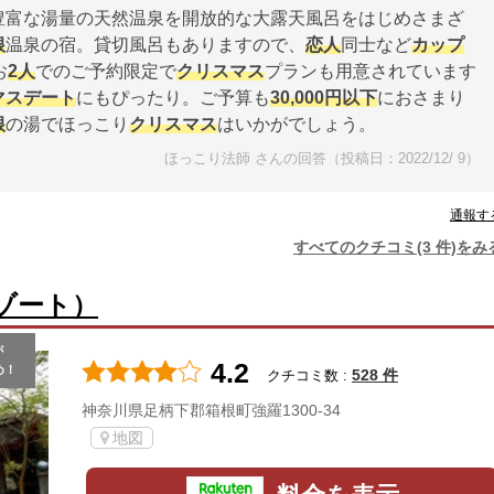
豊富な湯量の天然温泉を開放的な大露天風呂をはじめさまざ
根
温泉の宿。貸切風呂もありますので、
恋人
同士など
カップ
お
2人
でのご予約限定で
クリスマス
プランも用意されています
マス
デート
にもぴったり。ご予算も
30,000円以下
におさまり
根
の湯でほっこり
クリスマス
はいかがでしょう。
ほっこり法師 さんの回答（投稿日：2022/12/ 9）
通報す
すべてのクチコミ(3 件)をみ
ゾート）
が
4.2
め！
528 件
クチコミ数 :
神奈川県足柄下郡箱根町強羅1300-34
地図