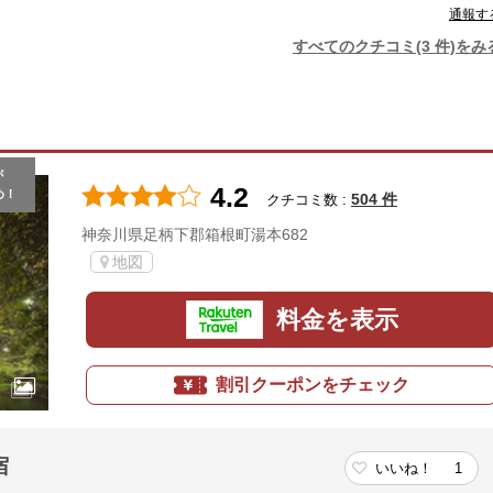
通報す
すべてのクチコミ(3 件)をみ
が
4.2
め！
504 件
クチコミ数 :
神奈川県足柄下郡箱根町湯本682
地図
料金を表示
割引クーポンをチェック
宿
いいね！
1