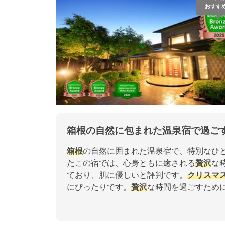
おすす
箱根の自然に包まれた温泉宿で過ご
箱根
の自然に囲まれた温泉宿で、特別なひ
たこの宿では、心身ともに癒される
贅沢
な
ており、肌に優しいと評判です。
クリスマ
にぴったりです。
贅沢
な時間を過ごすため