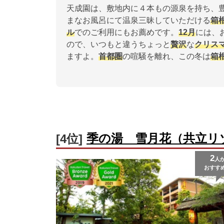
天成園は、敷地内に４本もの源泉を持ち、
まなお風呂にて温泉三昧していただける
箱
ル
でのご利用にもお薦めです。
12月
には、
ので、いつもと違うちょっと
贅沢
な
クリス
ますよ。
首都圏
の喧騒を離れ、この冬は
箱
季の湯 雪月花（共立リ
[4位]
2
人
おすす