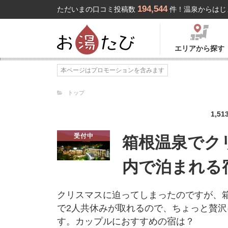
194,544
ただいまの口コミ投稿数
件！温泉からはじ
エリアから探す
本ページはプロモーションを含みます
トップ
1,51
受付中
箱根温泉でク
内で泊まれる
クリスマスに迫ってしまったのですが、
で2人共休みが取れるので、ちょっと贅沢
す。カップルにおすすめの宿は？