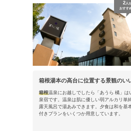
2
人
おすす
箱根湯本の高台に位置する景観のい
箱根
温泉にお越しでしたら「あうら 橘」は
泉宿です。温泉は肌に優しい弱アルカリ単
露天風呂で湯あみできます。夕食は和を基
付きプランをいくつか用意しています。