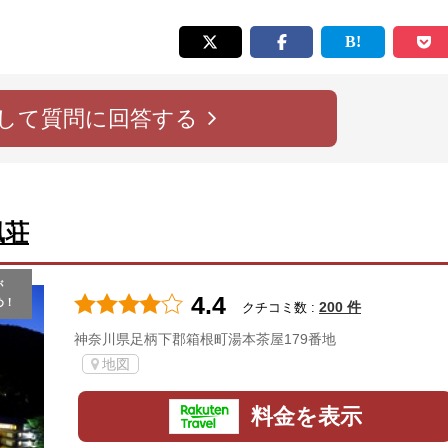
して質問に回答する
風荘
が
4.4
め！
200 件
クチコミ数 :
神奈川県足柄下郡箱根町湯本茶屋179番地
地図
料金を表示