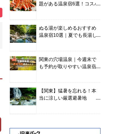
題がある温泉宿6選！コスパ
の高い宿からご褒美旅まで
ぬる湯が楽しめるおすすめ
温泉宿10選｜夏でも長湯し
やすい名湯を温泉ソムリエ
が厳選
関東の穴場温泉｜今週末で
も予約が取りやすい温泉宿
を温泉ソムリエが紹介
【関東】猛暑を忘れる！本
当に涼しい厳選避暑地
TOP10