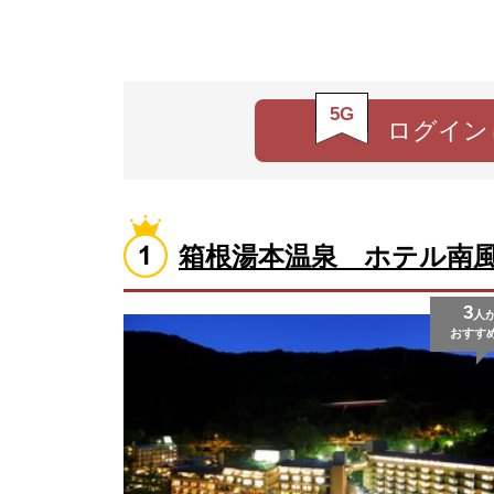
5G
ログイン
箱根湯本温泉 ホテル南
3
人
おすす