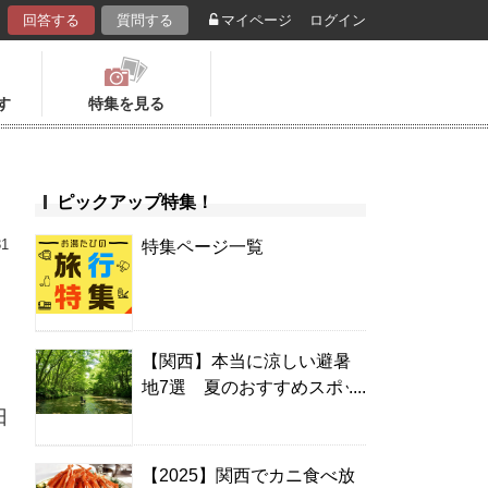
回答する
質問する
マイページ
ログイン
す
特集を見る
ピックアップ特集！
31
特集ページ一覧
【関西】本当に涼しい避暑
地7選 夏のおすすめスポッ
ト＆温泉宿
日
【2025】関西でカニ食べ放