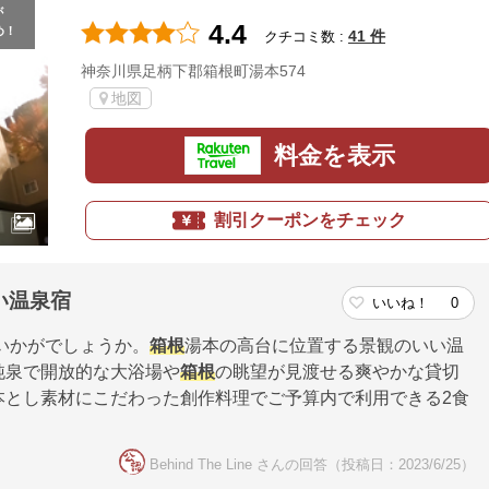
が
4.4
め！
41 件
クチコミ数 :
神奈川県足柄下郡箱根町湯本574
地図
料金を表示
割引クーポンをチェック
い温泉宿
いいね！
0
いかがでしょうか。
箱根
湯本の高台に位置する景観のいい温
純泉で開放的な大浴場や
箱根
の眺望が見渡せる爽やかな貸切
本とし素材にこだわった創作料理でご予算内で利用できる2食
Behind The Line さんの回答（投稿日：2023/6/25）