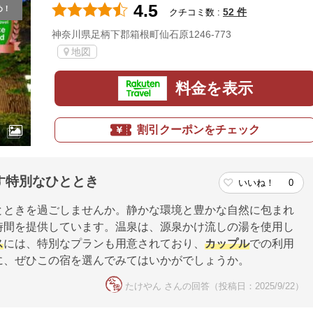
4.5
め！
52 件
クチコミ数 :
神奈川県足柄下郡箱根町仙石原1246-773
地図
料金を表示
割引クーポンをチェック
す特別なひととき
いいね！
0
とときを過ごしませんか。静かな環境と豊かな自然に包まれ
時間を提供しています。温泉は、源泉かけ流しの湯を使用し
ス
には、特別なプランも用意されており、
カップル
での利用
に、ぜひこの宿を選んでみてはいかがでしょうか。
たけやん さんの回答（投稿日：2025/9/22）