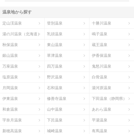
温泉地から探す
定山渓温泉
登別温泉
十勝川温泉
湯の川温泉（北海道）
乳頭温泉
鳴子温泉
秋保温泉
東山温泉
蔵王温泉
銀山温泉
草津温泉
伊香保温泉
万座温泉
四万温泉
鬼怒川温泉
塩原温泉
野沢温泉
白骨温泉
月岡温泉
石和温泉
湯河原温泉
伊東温泉
修善寺温泉
下田温泉（静岡県）
和倉温泉
山中温泉
あわら温泉
宇奈月温泉
下呂温泉
平湯温泉
新穂高温泉
城崎温泉
有馬温泉