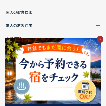
個人のお客さま
法人のお客さま
企業情報
×
ご利用中の方
お問い合わせ
消費税の表示
ウェブアクセシビリティの取り組み
個人情報保護ポリシー
プライバシーポータル
Cookieポリシー
特定商取引法に基づく表記
情報セキュリティ基本方針
商標について
BIGLOBEトップ