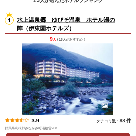
15
人が選んだホテルランキング
水上温泉郷 ゆびそ温泉 ホテル湯の
陣（伊東園ホテルズ）
9
人
/ 15人
が
おすすめ！
3.9
88 件
クチコミ数 :
群馬県利根郡みなかみ町湯桧曽208
地図