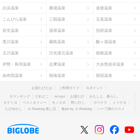
白浜温泉
勝浦温泉
道後温泉
こんぴら温泉
三朝温泉
玉造温泉
皆生温泉
湯原温泉
別府温泉
黒川温泉
霧島温泉
酸ヶ湯温泉
玉川温泉
日光湯元温泉
箱根温泉
伊勢・鳥羽温泉
志摩温泉
大歩危祖谷温泉
由布院温泉
熱海温泉
指宿温泉
お湯たびとは
ご利用ガイド
Ｇポイント
Ｇランキング
だれどこ
ocruyo
お湯たび
わたしと、暮らし。
キテミヨ
ベストオイシー
モノスポ
野に行く。
カウナラ
ミツケヨ
たびゆかし
Ｇ-Ranking 推し活
食pin by Ｇ-Ranking
ハーブ酒のススメ