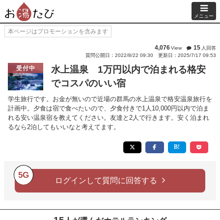
メニュー
本ページはプロモーションを含みます
4,076
15
View
人回答
質問公開日：2022/8/22 09:30
更新日：2025/7/17 09:53
水上温泉 1万円以内で泊まれる格安
受付中
でコスパのいい宿
学生旅行です。お金が無いので近場の群馬の水上温泉で格安温泉旅行を
計画中。夕食は宿で食べたいので、夕食付きで1人10,000円以内で泊ま
れる安い温泉宿を教えてください。友達と2人で行きます。安く泊まれ
るなら2泊してもいいなと考えてます。
5G
ログインして質問に回答する