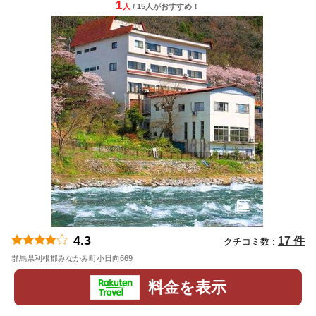
1
人
/ 15人
が
おすすめ！
4.3
17 件
クチコミ数 :
群馬県利根郡みなかみ町小日向669
地図
料金を表示