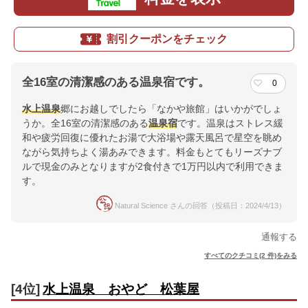
割引クーポンをチェック
全16室の清潔感のある温泉宿です。
0
水上温泉
郷にお越しでしたら「なかや旅館」はいかがでしょ
うか。全16室の清潔感のある
温泉宿
です。温泉はストレス緩
和や疲労回復に優れたお湯で大浴場や露天風呂で星空を眺め
ながら気持ちよく湯あみできます。料金もとてもリーズナブ
ルで現金のみとなりますが2食付きで1万円以内で利用できま
す。
Natural Science さんの回答（投稿日：2024/4/13）
通報する
すべてのクチコミ(2 件)をみる
[4位]
水上温泉 おやど 松葉屋