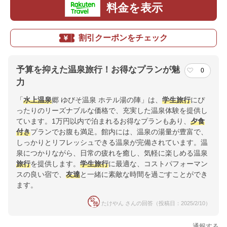
料金を表示
割引クーポンをチェック
予算を抑えた温泉旅行！お得なプランが魅
0
力
「
水上温泉
郷 ゆびそ温泉 ホテル湯の陣」は、
学生
旅行
にぴ
ったりのリーズナブルな価格で、充実した温泉体験を提供し
ています。1万円以内で泊まれるお得なプランもあり、
夕食
付き
プランでお腹も満足。館内には、温泉の湯量が豊富で、
しっかりとリフレッシュできる温泉が完備されています。温
泉につかりながら、日常の疲れを癒し、気軽に楽しめる温泉
旅行
を提供します。
学生
旅行
に最適な、コストパフォーマン
スの良い宿で、
友達
と一緒に素敵な時間を過ごすことができ
ます。
たけやん さんの回答（投稿日：2025/2/10）
通報する