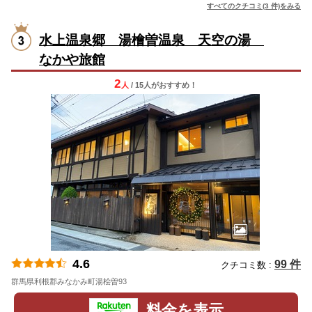
すべてのクチコミ(3 件)をみる
水上温泉郷 湯檜曽温泉 天空の湯
なかや旅館
2
人
/ 15人
が
おすすめ！
4.6
99 件
クチコミ数 :
群馬県利根郡みなかみ町湯桧曽93
地図
料金を表示