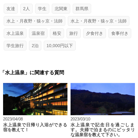
友達
2人
学生
北関東
群馬県
水上・月夜野・猿ヶ京・法師
水上・月夜野・猿ヶ京・法師
水上温泉
温泉宿
格安
旅行
夕食付き
食事付き
学生旅行
2泊
10,000円以下
「水上温泉」に関連する質問
2023/04/08
2023/03/10
水上温泉で日帰り入浴ができる
水上温泉で記念日を過ごしま
宿を教えて！
す。夫婦で泊まるのにピッタリ
な温泉宿を教えて下さい。