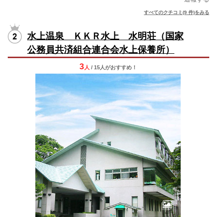
すべてのクチコミ(9 件)をみる
水上温泉 ＫＫＲ水上 水明荘（国家
公務員共済組合連合会水上保養所）
3
人
/ 15人
が
おすすめ！