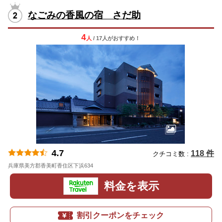
なごみの香風の宿 さだ助
4
人
/ 17人
が
おすすめ！
4.7
118 件
クチコミ数 :
兵庫県美方郡香美町香住区下浜634
地図
料金を表示
割引クーポンをチェック