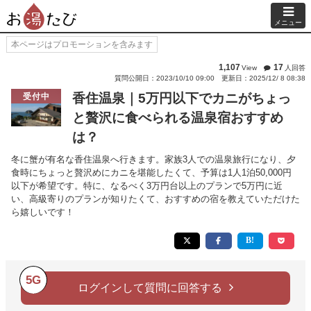
メニュー
本ページはプロモーションを含みます
1,107
17
View
人回答
質問公開日：2023/10/10 09:00
更新日：2025/12/ 8 08:38
香住温泉｜5万円以下でカニがちょっ
受付中
と贅沢に食べられる温泉宿おすすめ
は？
冬に蟹が有名な香住温泉へ行きます。家族3人での温泉旅行になり、夕
食時にちょっと贅沢めにカニを堪能したくて、予算は1人1泊50,000円
以下が希望です。特に、なるべく3万円台以上のプランで5万円に近
い、高級寄りのプランが知りたくて、おすすめの宿を教えていただけた
ら嬉しいです！
5G
ログインして質問に回答する