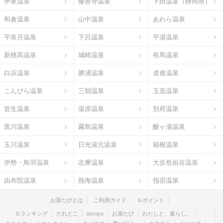
伊東温泉
修善寺温泉
下田温泉（静岡県）
和倉温泉
山中温泉
あわら温泉
宇奈月温泉
下呂温泉
平湯温泉
新穂高温泉
城崎温泉
有馬温泉
白浜温泉
勝浦温泉
道後温泉
こんぴら温泉
三朝温泉
玉造温泉
皆生温泉
湯原温泉
別府温泉
黒川温泉
霧島温泉
酸ヶ湯温泉
玉川温泉
日光湯元温泉
箱根温泉
伊勢・鳥羽温泉
志摩温泉
大歩危祖谷温泉
由布院温泉
熱海温泉
指宿温泉
お湯たびとは
ご利用ガイド
Ｇポイント
Ｇランキング
だれどこ
ocruyo
お湯たび
わたしと、暮らし。