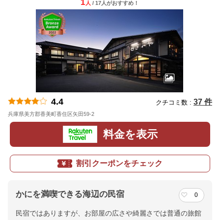
1
人
/ 17人
が
おすすめ！
4.4
37 件
クチコミ数 :
兵庫県美方郡香美町香住区矢田59-2
地図
料金を表示
割引クーポンをチェック
かにを満喫できる海辺の民宿
0
民宿ではありますが、お部屋の広さや綺麗さでは普通の旅館