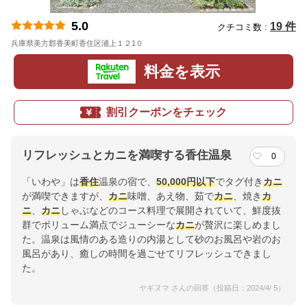
5.0
19 件
クチコミ数 :
兵庫県美方郡香美町香住区浦上１２1０
地図
料金を表示
割引クーポンをチェック
リフレッシュとカニを満喫する香住温泉
0
「いわや」は
香住
温泉の宿で、
50,000円以下
でタグ付き
カニ
が満喫できますが、
カニ
味噌、あえ物、茹で
カニ
、焼き
カ
ニ
、
カニ
しゃぶなどのコース料理で展開されていて、鮮度抜
群でボリューム満点でジューシーな
カニ
が贅沢に楽しめまし
た。温泉は風情のある造りの内湯として砂のお風呂や岩のお
風呂があり、癒しの時間を過ごせてリフレッシュできまし
た。
ヤギヌマ さんの回答（投稿日：2024/4/ 5）