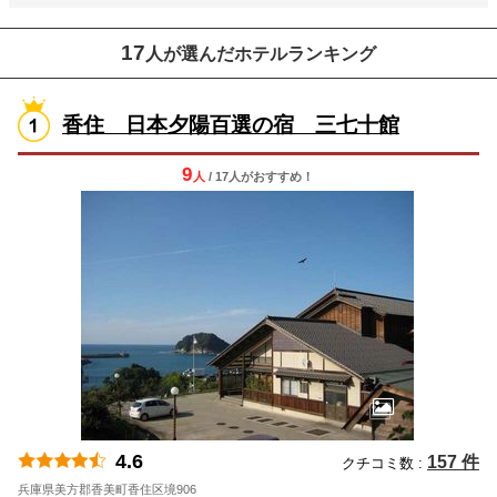
17
人が選んだホテルランキング
香住 日本夕陽百選の宿 三七十館
9
人
/ 17人
が
おすすめ！
4.6
157 件
クチコミ数 :
兵庫県美方郡香美町香住区境906
地図