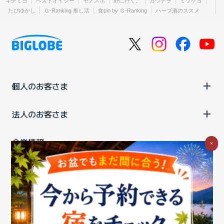
キテミヨ
ベストオイシー
モノスポ
野に行く。
カウナラ
ミツケヨ
たびゆかし
Ｇ-Ranking 推し活
食pin by Ｇ-Ranking
ハーブ酒のススメ
個人のお客さま
法人のお客さま
企業情報
×
ご利用中の方
お問い合わせ
消費税の表示
ウェブアクセシビリティの取り組み
個人情報保護ポリシー
プライバシーポータル
Cookieポリシー
特定商取引法に基づく表記
情報セキュリティ基本方針