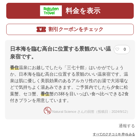
料金を表示
割引クーポンをチェック
日本海を臨む高台に位置する景観のいい温
0
泉宿です。
香住
温泉にお越しでしたら「三七十館」はいかがでしょう
か。日本海を臨む高台に位置する景観のいい温泉宿です。温
泉は肌に優しく美肌効果のあるアルカリ性のお湯で大浴場な
どで気持ちよく湯あみできます。ご予算内でしたら夕食に松
葉蟹、セコ蟹、
香住
蟹の3杯を目いっぱい食べ比べできる2食
付きプランを用意しています。
Natural Science さんの回答（投稿日：2024/9/12）
通報する
すべてのクチコミ(9 件)をみる