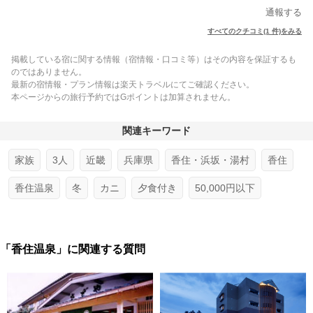
通報する
すべてのクチコミ(1 件)をみる
掲載している宿に関する情報（宿情報・口コミ等）はその内容を保証するも
のではありません。
最新の宿情報・プラン情報は楽天トラベルにてご確認ください。
本ページからの旅行予約ではGポイントは加算されません。
関連キーワード
家族
3人
近畿
兵庫県
香住・浜坂・湯村
香住
香住温泉
冬
カニ
夕食付き
50,000円以下
「香住温泉」に関連する質問