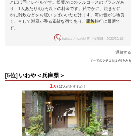
とほぼ同じレベルです。松葉かにのフルコースのプランがあ
り、1人あたり4万円以下の料金です。茹でかに、焼きかに、
かに雑炊などをお腹いっぱいいただけます。海の音が心地良
く、そして潮風が香る素敵な宿であり、
家族
旅行に最適で
す。
hahata さんの回答（投稿日：2023/10/10）
通報する
すべてのクチコミ(1 件)をみる
[5位]
いわや＜兵庫県＞
1
人
/ 17人
が
おすすめ！