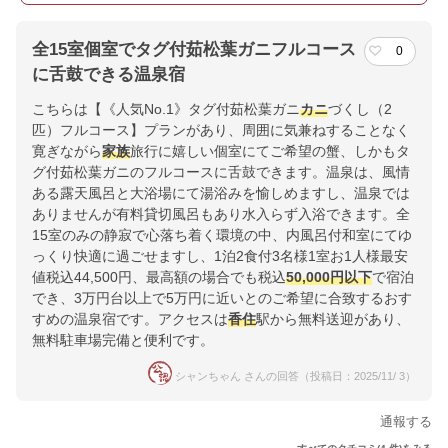
全15室個室でタグ付茹松葉ガニフルコース
0
に舌鼓できる温泉宿
こちらは【《人気No.1》タグ付茹松葉ガニ
カニ
づくし（2
匹）フルコース】プランがあり、周囲に気兼ねすることなく
寛ぎながら
家族
旅行に嬉しい個室にてご希望の蟹、しかもタ
グ付茹松葉ガニのフルコースに舌鼓できます。温泉は、風情
ある露天風呂と大浴場にて湯浴みを愉しめますし、温泉では
ありませんが有料貸切風呂もあり水入らず入浴できます。全
15室のみの静寂で心落ち着く環境の中、内風呂付和室にてゆ
っくり快適に過ごせますし、1泊2食付3名様1室お1人様最安
値税込44,500円、最高額の場合でも税込
50,000円以下
で宿泊
でき、3万円台以上で5万円に近いとのご希望に合致するおす
すめの温泉宿です。アクセスは
香住
駅から無料送迎があり、
無料駐車場完備と便利です。
シャンちゃん さんの回答（投稿日：2025/11/ 3）
通報する