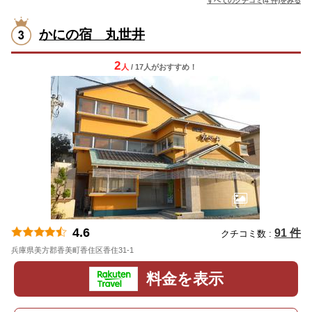
すべてのクチコミ(4 件)をみる
かにの宿 丸世井
2
人
/ 17人
が
おすすめ！
4.6
91 件
クチコミ数 :
兵庫県美方郡香美町香住区香住31-1
地図
料金を表示