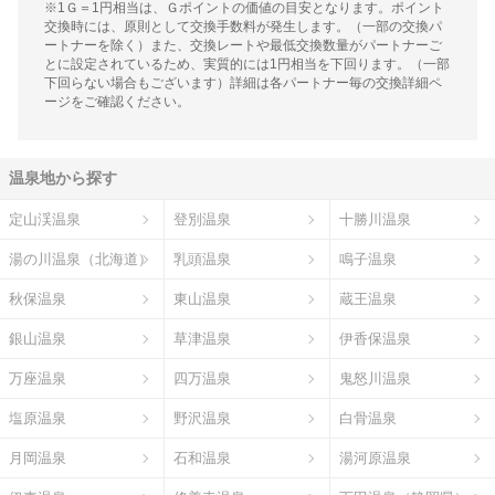
※1Ｇ＝1円相当は、Ｇポイントの価値の目安となります。ポイント
交換時には、原則として交換手数料が発生します。（一部の交換パ
ートナーを除く）また、交換レートや最低交換数量がパートナーご
とに設定されているため、実質的には1円相当を下回ります。（一部
下回らない場合もございます）詳細は各パートナー毎の交換詳細ペ
ージをご確認ください。
温泉地から探す
定山渓温泉
登別温泉
十勝川温泉
湯の川温泉（北海道）
乳頭温泉
鳴子温泉
秋保温泉
東山温泉
蔵王温泉
銀山温泉
草津温泉
伊香保温泉
万座温泉
四万温泉
鬼怒川温泉
塩原温泉
野沢温泉
白骨温泉
月岡温泉
石和温泉
湯河原温泉