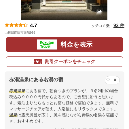
4.7
92 件
クチコミ数 :
山形県南陽市赤湯989
地図
料金を表示
割引クーポンをチェック
赤湯温泉にある名湯の宿
0
赤湯温泉
にある宿で、朝食つきのプランが、３名利用の場合
税込み９０００円代からあるので、ご要望に沿うと思いま
す。素泊まりならもっとお徳な価格で宿泊できます。無料で
マッサージチェアが使え、入浴後にもリラックスできます。
温泉
は露天風呂が広く、風を感じながら赤湯の名湯を堪能で
き、おすすめです。