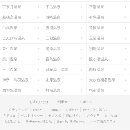
宇奈月温泉
下呂温泉
平湯温泉
新穂高温泉
城崎温泉
有馬温泉
白浜温泉
勝浦温泉
道後温泉
こんぴら温泉
三朝温泉
玉造温泉
皆生温泉
湯原温泉
別府温泉
黒川温泉
霧島温泉
酸ヶ湯温泉
玉川温泉
日光湯元温泉
箱根温泉
伊勢・鳥羽温泉
志摩温泉
大歩危祖谷温泉
由布院温泉
熱海温泉
指宿温泉
お湯たびとは
ご利用ガイド
Ｇポイント
Ｇランキング
だれどこ
ocruyo
お湯たび
わたしと、暮らし。
キテミヨ
ベストオイシー
モノスポ
野に行く。
カウナラ
ミツケヨ
たびゆかし
Ｇ-Ranking 推し活
食pin by Ｇ-Ranking
ハーブ酒のススメ