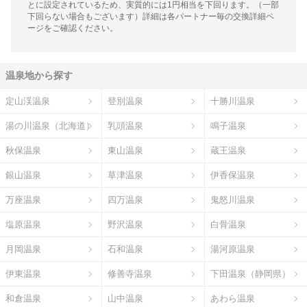
とに設定されているため、実質的には1円相当を下回ります。（一部
下回らない場合もございます）詳細は各パートナー毎の交換詳細ペ
ージをご確認ください。
温泉地から探す
定山渓温泉
登別温泉
十勝川温泉
湯の川温泉（北海道）
乳頭温泉
鳴子温泉
秋保温泉
東山温泉
蔵王温泉
銀山温泉
草津温泉
伊香保温泉
万座温泉
四万温泉
鬼怒川温泉
塩原温泉
野沢温泉
白骨温泉
月岡温泉
石和温泉
湯河原温泉
伊東温泉
修善寺温泉
下田温泉（静岡県）
和倉温泉
山中温泉
あわら温泉