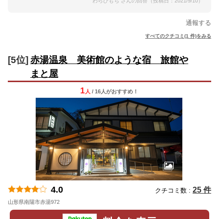
わらびもち さんの回答（投稿日：2021/9/10）
通報する
すべてのクチコミ(1 件)をみる
[5位]
赤湯温泉 美術館のような宿 旅館や
まと屋
1
人
/ 16人
が
おすすめ！
4.0
25 件
クチコミ数 :
山形県南陽市赤湯972
地図