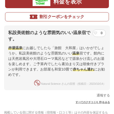
料金を表示
割引クーポンをチェック
私設美術館のような雰囲気のいい温泉宿で
0
す。
赤湯温泉
にお越しでしたら「旅館 大和屋」はいかがでしょ
うか。私設美術館のような雰囲気のいい
温泉
宿です。館内に
は天然岩風呂や大理石ローマ風呂などで源泉かけ流しのお湯
を楽しめます。ご予算内でしたら素泊まり又は朝食付きプラ
ンが利用できます。お部屋も和室10畳で
赤ちゃん連れ
にお勧
めです。
Natural Science さんの回答（投稿日：2023/10/14）
通報する
すべてのクチコミ(1 件)をみる
掲載している宿に関する情報（宿情報・口コミ等）はその内容を保証するも