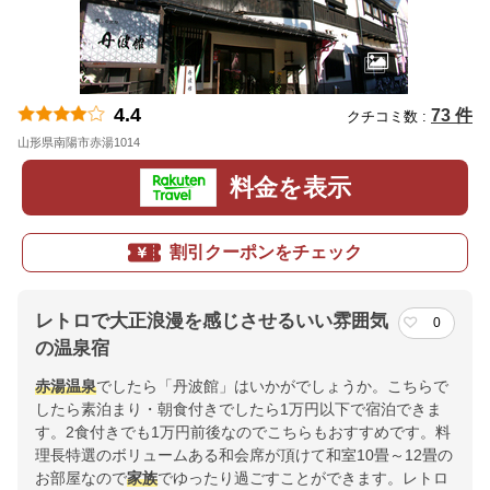
4.4
73 件
クチコミ数 :
山形県南陽市赤湯1014
地図
料金を表示
割引クーポンをチェック
レトロで大正浪漫を感じさせるいい雰囲気
0
の温泉宿
赤湯温泉
でしたら「丹波館」はいかがでしょうか。こちらで
したら素泊まり・朝食付きでしたら1万円以下で宿泊できま
す。2食付きでも1万円前後なのでこちらもおすすめです。料
理長特選のボリュームある和会席が頂けて和室10畳～12畳の
お部屋なので
家族
でゆったり過ごすことができます。レトロ