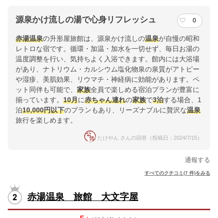
源泉かけ流しの湯で心身リフレッシュ
0
赤湯温泉
の升形屋旅館は、源泉かけ流しの
温泉
が自慢の昭和
レトロな宿です。循環・加温・加水を一切せず、毎日お湯の
温度調整を行い、気持ちよく入浴できます。館内には大浴場
があり、ナトリウム・カルシウム塩化物泉の泉質がアトピー
や湿疹、美肌効果、リウマチ・神経病に効能があります。ペ
ット同伴も可能で、
家族
全員で楽しめる宿泊プランが豊富に
揃っています。
10月
に
赤ちゃん連れ
の
家族
で
3泊
する場合、1
泊
10,000円以下
のプランもあり、リーズナブルに贅沢な
温泉
旅行を楽しめます。
たけやん さんの回答（投稿日：2024/7/15）
通報する
すべてのクチコミ(7 件)をみる
赤湯温泉 旅館 大文字屋