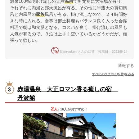
源泉100%の掛け流しの天然
温泉
で男女別に大浴場が有り、
それぞれに内湯と露天風呂が有る。その他に半露天の貸切風
呂と内風呂の
家族
風呂が有る。掛け流しなので、２４時間好
きな時に入れる。食事は郷土料理もバランス良く入った会席
料理で朝は和食膳となる。コスパが良く、掛け流しの風呂も
人気が有るので、３泊は上手く空いているかどうかだが、頑
張って欲しい。
Shinryuken さんの回答（投稿日：2023/8/ 1）
通報する
すべてのクチコミ(5 件)をみる
赤湯温泉 大正ロマン香る癒しの宿
丹波館
2
人
/ 16人
が
おすすめ！