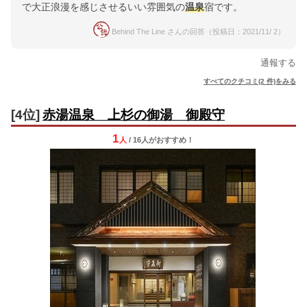
で大正浪漫を感じさせるいい雰囲気の
温泉
宿です。
Behind The Line さんの回答（投稿日：2021/11/ 2）
通報する
すべてのクチコミ(2 件)をみる
[4位]
赤湯温泉 上杉の御湯 御殿守
1
人
/ 16人
が
おすすめ！