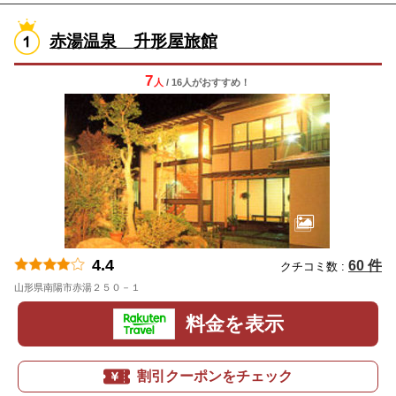
赤湯温泉 升形屋旅館
7
人
/ 16人
が
おすすめ！
4.4
60 件
クチコミ数 :
山形県南陽市赤湯２５０－１
地図
料金を表示
割引クーポンをチェック