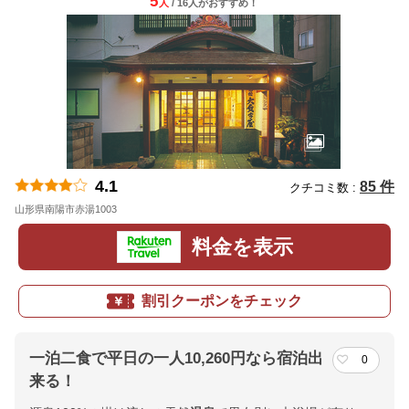
5
人
/ 16人
が
おすすめ！
4.1
85 件
クチコミ数 :
山形県南陽市赤湯1003
地図
料金を表示
割引クーポンをチェック
一泊二食で平日の一人10,260円なら宿泊出
0
来る！