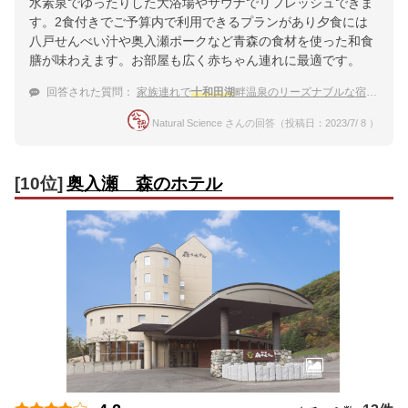
水素泉でゆったりした大浴場やサウナでリフレッシュできま
す。2食付きでご予算内で利用できるプランがあり夕食には
八戸せんべい汁や奥入瀬ポークなど青森の食材を使った和食
膳が味わえます。お部屋も広く赤ちゃん連れに最適です。
回答された質問：
家族連れで
十和田湖
畔温泉のリーズナブルな宿に泊まりたい
Natural Science さんの回答（投稿日：2023/7/ 8 ）
[10位]
奥入瀬 森のホテル