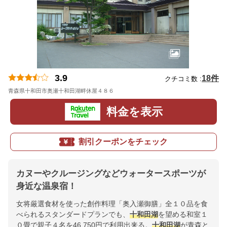
3.9
18件
クチコミ数 :
青森県十和田市奥瀬十和田湖畔休屋４８６
地図
料金を表示
割引クーポンをチェック
カヌーやクルージングなどウォータースポーツが
身近な温泉宿！
女将厳選食材を使った創作料理「奥入瀬御膳」全１０品を食
べられるスタンダードプランでも、
十和田湖
を望める和室１
０畳で親子４名を46,750円で利用出来る。
十和田湖
が青森と