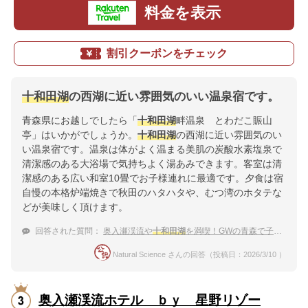
料金を表示
割引クーポンをチェック
十和田湖
の西湖に近い雰囲気のいい温泉宿です。
青森県にお越しでしたら「
十和田湖
畔温泉 とわだこ賑山
亭」はいかがでしょうか。
十和田湖
の西湖に近い雰囲気のい
い温泉宿です。温泉は体がよく温まる美肌の炭酸水素塩泉で
清潔感のある大浴場で気持ちよく湯あみできます。客室は清
潔感のある広い和室10畳でお子様連れに最適です。夕食は宿
自慢の本格炉端焼きで秋田のハタハタや、むつ湾のホタテな
どが美味しく頂けます。
回答された質問：
奥入瀬渓流や
十和田湖
を満喫！GWの青森で子連れにおすすめの温泉宿
Natural Science さんの回答（投稿日：2026/3/10 ）
奥入瀬渓流ホテル ｂｙ 星野リゾー