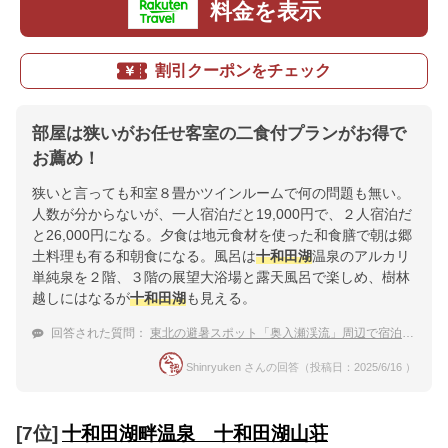
料金を表示
割引クーポンをチェック
部屋は狭いがお任せ客室の二食付プランがお得で
お薦め！
狭いと言っても和室８畳かツインルームで何の問題も無い。
人数が分からないが、一人宿泊だと19,000円で、２人宿泊だ
と26,000円になる。夕食は地元食材を使った和食膳で朝は郷
土料理も有る和朝食になる。風呂は
十和田湖
温泉のアルカリ
単純泉を２階、３階の展望大浴場と露天風呂で楽しめ、樹林
越しにはなるが
十和田湖
も見える。
回答された質問：
東北の避暑スポット「奥入瀬渓流」周辺で宿泊したい温泉宿
Shinryuken さんの回答（投稿日：2025/6/16 ）
[7位]
十和田湖畔温泉 十和田湖山荘