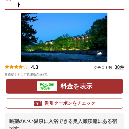
ト
4.3
30件
クチコミ数 :
青森県十和田市奥瀬栃久保231
地図
料金を表示
割引クーポンをチェック
眺望のいい温泉に入浴できる奥入瀬渓流にある宿
です