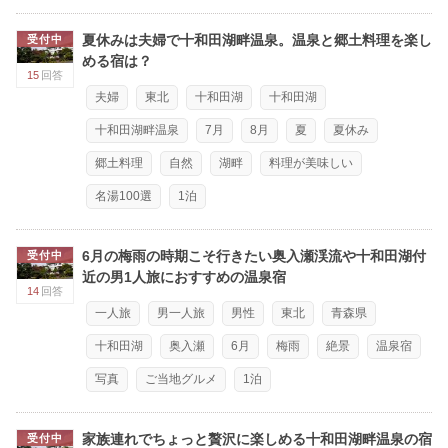
夏休みは夫婦で十和田湖畔温泉。温泉と郷土料理を楽し
受付中
める宿は？
15
回答
夫婦
東北
十和田湖
十和田湖
十和田湖畔温泉
7月
8月
夏
夏休み
郷土料理
自然
湖畔
料理が美味しい
名湯100選
1泊
6月の梅雨の時期こそ行きたい奥入瀬渓流や十和田湖付
受付中
近の男1人旅におすすめの温泉宿
14
回答
一人旅
男一人旅
男性
東北
青森県
十和田湖
奥入瀬
6月
梅雨
絶景
温泉宿
写真
ご当地グルメ
1泊
家族連れでちょっと贅沢に楽しめる十和田湖畔温泉の宿
受付中