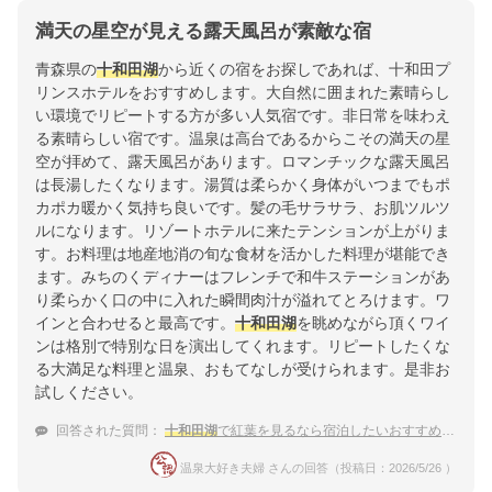
満天の星空が見える露天風呂が素敵な宿
青森県の
十和田湖
から近くの宿をお探しであれば、十和田プ
リンスホテルをおすすめします。大自然に囲まれた素晴らし
い環境でリピートする方が多い人気宿です。非日常を味わえ
る素晴らしい宿です。温泉は高台であるからこその満天の星
空が拝めて、露天風呂があります。ロマンチックな露天風呂
は長湯したくなります。湯質は柔らかく身体がいつまでもポ
カポカ暖かく気持ち良いです。髪の毛サラサラ、お肌ツルツ
ルになります。リゾートホテルに来たテンションが上がりま
す。お料理は地産地消の旬な食材を活かした料理が堪能でき
ます。みちのくディナーはフレンチで和牛ステーションがあ
り柔らかく口の中に入れた瞬間肉汁が溢れてとろけます。ワ
インと合わせると最高です。
十和田湖
を眺めながら頂くワイ
ンは格別で特別な日を演出してくれます。リピートしたくな
る大満足な料理と温泉、おもてなしが受けられます。是非お
試しください。
回答された質問：
十和田湖
で紅葉を見るなら宿泊したいおすすめの温泉宿
温泉大好き夫婦 さんの回答（投稿日：2026/5/26 ）