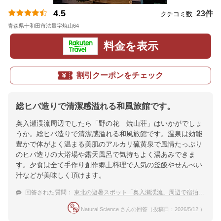
4.5
23件
クチコミ数 :
青森県十和田市法量字焼山64
地図
料金を表示
割引クーポンをチェック
総ヒバ造りで清潔感溢れる和風旅館です。
奥入瀬渓流周辺でしたら「野の花 焼山荘」はいかがでしょ
うか。総ヒバ造りで清潔感溢れる和風旅館です。温泉は効能
豊かで体がよく温まる美肌のアルカリ硫黄泉で風情たっぷり
のヒバ造りの大浴場や露天風呂で気持ちよく湯あみできま
す。夕食は全て手作り創作郷土料理で人気の釜飯やせんべい
汁などが美味しく頂けます。
回答された質問：
東北の避暑スポット「奥入瀬渓流」周辺で宿泊したい温泉宿
Natural Science さんの回答（投稿日：2026/5/12 ）