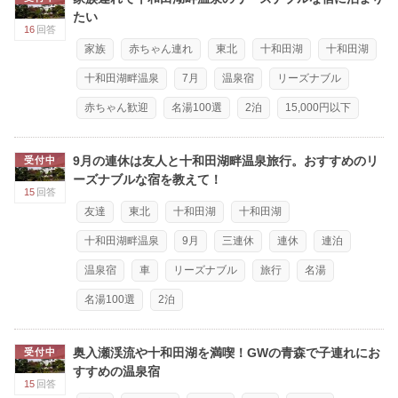
たい
16
回答
家族
赤ちゃん連れ
東北
十和田湖
十和田湖
十和田湖畔温泉
7月
温泉宿
リーズナブル
赤ちゃん歓迎
名湯100選
2泊
15,000円以下
9月の連休は友人と十和田湖畔温泉旅行。おすすめのリ
受付中
ーズナブルな宿を教えて！
15
回答
友達
東北
十和田湖
十和田湖
十和田湖畔温泉
9月
三連休
連休
連泊
温泉宿
車
リーズナブル
旅行
名湯
名湯100選
2泊
奥入瀬渓流や十和田湖を満喫！GWの青森で子連れにお
受付中
すすめの温泉宿
15
回答