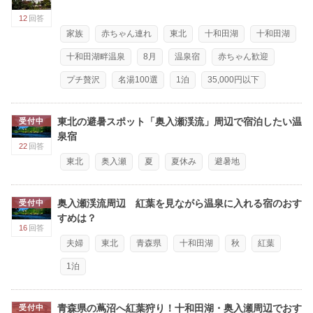
12
回答
家族
赤ちゃん連れ
東北
十和田湖
十和田湖
十和田湖畔温泉
8月
温泉宿
赤ちゃん歓迎
プチ贅沢
名湯100選
1泊
35,000円以下
東北の避暑スポット「奥入瀬渓流」周辺で宿泊したい温
受付中
泉宿
22
回答
東北
奥入瀬
夏
夏休み
避暑地
奥入瀬渓流周辺 紅葉を見ながら温泉に入れる宿のおす
受付中
すめは？
16
回答
夫婦
東北
青森県
十和田湖
秋
紅葉
1泊
青森県の蔦沼へ紅葉狩り！十和田湖・奥入瀬周辺でおす
受付中