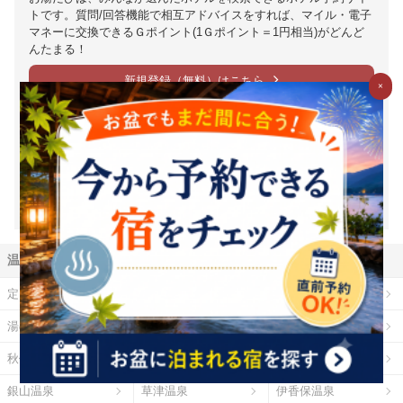
トです。質問/回答機能で相互アドバイスをすれば、マイル・電子
マネーに交換できるＧポイント(1Ｇポイント＝1円相当)がどんど
んたまる！
新規登録（無料）はこちら
×
※1Ｇ＝1円相当は、Ｇポイントの価値の目安となります。ポイント
交換時には、原則として交換手数料が発生します。（一部の交換パ
ートナーを除く）また、交換レートや最低交換数量がパートナーご
とに設定されているため、実質的には1円相当を下回ります。（一部
下回らない場合もございます）詳細は各パートナー毎の交換詳細ペ
ージをご確認ください。
温泉地から探す
定山渓温泉
登別温泉
十勝川温泉
湯の川温泉（北海道）
乳頭温泉
鳴子温泉
秋保温泉
東山温泉
蔵王温泉
銀山温泉
草津温泉
伊香保温泉