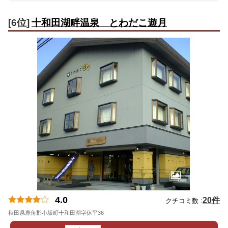
[6位]
十和田湖畔温泉 とわだこ遊月
4.0
20件
クチコミ数 :
秋田県鹿角郡小坂町十和田湖字休平36
地図