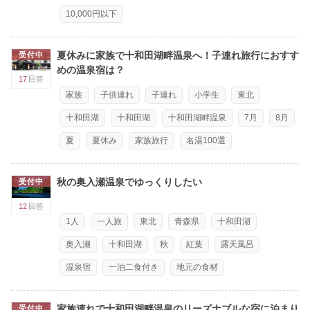
10,000円以下
夏休みに家族で十和田湖畔温泉へ！子連れ旅行におすす
受付中
めの温泉宿は？
17
回答
家族
子供連れ
子連れ
小学生
東北
十和田湖
十和田湖
十和田湖畔温泉
7月
8月
夏
夏休み
家族旅行
名湯100選
秋の奥入瀬温泉でゆっくりしたい
受付中
12
回答
1人
一人旅
東北
青森県
十和田湖
奥入瀬
十和田湖
秋
紅葉
露天風呂
温泉宿
一泊二食付き
地元の食材
家族連れで十和田湖畔温泉のリーズナブルな宿に泊まり
受付中