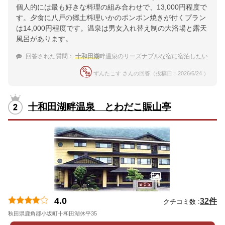
個人的には最も好きな料理の組み合わせで、13,000円程度で
す。夕食に八戸の郷土料理いかのポンポン焼きが付くプラン
は14,000円程度です。温泉は男女入れ替え制の大浴場と露天
風呂があります。
回答された質問：
十和田湖
畔温泉のリーズナブルな宿に宿泊したい
ずんたこす さんの回答（投稿日：2026/6/24 ）
十和田湖畔温泉 とわだこ賑山亭
4.0
32件
クチコミ数 :
秋田県鹿角郡小坂町十和田湖休平35
地図