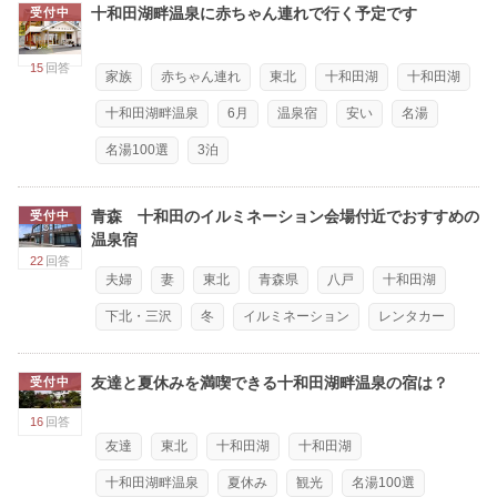
十和田湖畔温泉に赤ちゃん連れで行く予定です
受付中
15
回答
家族
赤ちゃん連れ
東北
十和田湖
十和田湖
十和田湖畔温泉
6月
温泉宿
安い
名湯
名湯100選
3泊
青森 十和田のイルミネーション会場付近でおすすめの
受付中
温泉宿
22
回答
夫婦
妻
東北
青森県
八戸
十和田湖
下北・三沢
冬
イルミネーション
レンタカー
友達と夏休みを満喫できる十和田湖畔温泉の宿は？
受付中
16
回答
友達
東北
十和田湖
十和田湖
十和田湖畔温泉
夏休み
観光
名湯100選