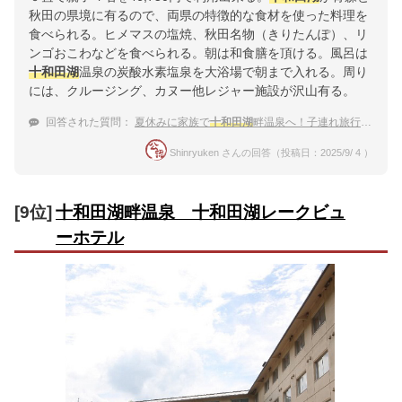
秋田の県境に有るので、両県の特徴的な食材を使った料理を
食べられる。ヒメマスの塩焼、秋田名物（きりたんぽ）、リ
ンゴおこわなどを食べられる。朝は和食膳を頂ける。風呂は
十和田湖
温泉の炭酸水素塩泉を大浴場で朝まで入れる。周り
には、クルージング、カヌー他レジャー施設が沢山有る。
回答された質問：
夏休みに家族で
十和田湖
畔温泉へ！子連れ旅行におすすめの温泉宿は？
Shinryuken さんの回答（投稿日：2025/9/ 4 ）
[9位]
十和田湖畔温泉 十和田湖レークビュ
ーホテル