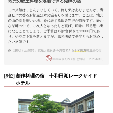
地元の郷土料理を堪能できる湖畔の宿
この旅館はこじんまりしていて、飾り気はありませんが、青
森ヒバの香るお部屋は木の温もりを感じます。ここは、地元
の山の幸を用いた地元を代表する田舎料理が自慢です。静か
な湖畔の中で、ご友人とゆったりと寛げ、印象に残る思い出
になることでしょう。ご予算は1泊2食付きで12000円であ
り、ややご予算を超えますが、風光明媚で是非ともお奨めし
たい旅館です。
回答された質問：
友達と夏休みを満喫できる
十和田湖
畔温泉の宿は？
hahata さんの回答（投稿日：2026/6/30 ）
[8位]
創作料理の宿 十和田湖レークサイド
ホテル