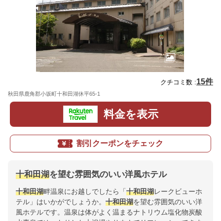
15件
クチコミ数 :
秋田県鹿角郡小坂町十和田湖休平65-1
地図
料金を表示
割引クーポンをチェック
十和田湖
を望む雰囲気のいい洋風ホテル
十和田湖
畔温泉にお越しでしたら「
十和田湖
レークビューホ
テル」はいかがでしょうか。
十和田湖
を望む雰囲気のいい洋
風ホテルです。温泉は体がよく温まるナトリウム塩化物炭酸