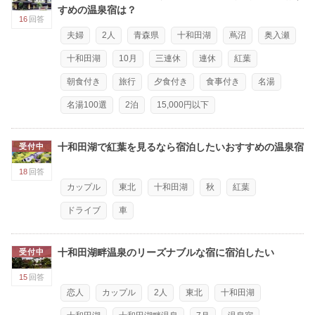
すめの温泉宿は？
16
回答
夫婦
2人
青森県
十和田湖
蔦沼
奥入瀬
十和田湖
10月
三連休
連休
紅葉
朝食付き
旅行
夕食付き
食事付き
名湯
名湯100選
2泊
15,000円以下
十和田湖で紅葉を見るなら宿泊したいおすすめの温泉宿
受付中
18
回答
カップル
東北
十和田湖
秋
紅葉
ドライブ
車
十和田湖畔温泉のリーズナブルな宿に宿泊したい
受付中
15
回答
恋人
カップル
2人
東北
十和田湖