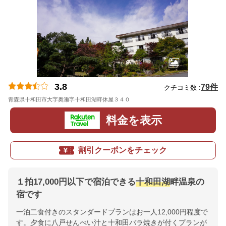
3.8
79件
クチコミ数 :
青森県十和田市大字奥瀬字十和田湖畔休屋３４０
地図
料金を表示
割引クーポンをチェック
１拍17,000円以下で宿泊できる
十和田湖
畔温泉の
宿です
一泊二食付きのスタンダードプランはお一人12,000円程度で
す。夕食に八戸せんべい汁と十和田バラ焼きが付くプランが