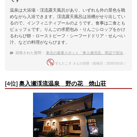
温泉は大浴場・渓流露天風呂があり、いずれも外の景色を眺
めながら入浴できます。渓流露天風呂は浴槽がせり出してい
るので、インフィニティプールのようです。食事は二食とも
ビュッフェです。りんごの求肥包み・りんごシロップをかけ
るわらび餅・ローストビーフ・シーフードドリア・せんべい
汁、などの料理がならびます。
回答された質問：
東北の避暑スポット「奥入瀬渓流」周辺で宿泊したい温泉宿
ずんたこす さんの回答（投稿日：2025/10/15 ）
[4位]
奥入瀬渓流温泉 野の花 焼山荘