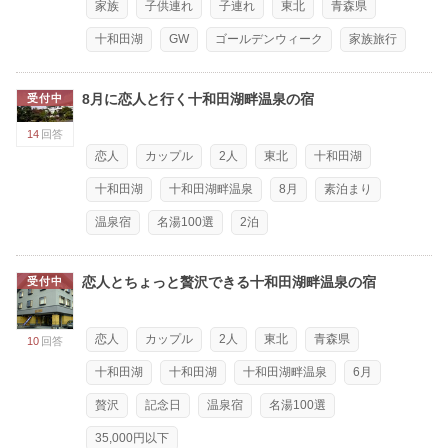
家族
子供連れ
子連れ
東北
青森県
十和田湖
GW
ゴールデンウィーク
家族旅行
8月に恋人と行く十和田湖畔温泉の宿
受付中
14
回答
恋人
カップル
2人
東北
十和田湖
十和田湖
十和田湖畔温泉
8月
素泊まり
温泉宿
名湯100選
2泊
恋人とちょっと贅沢できる十和田湖畔温泉の宿
受付中
恋人
カップル
2人
東北
青森県
10
回答
十和田湖
十和田湖
十和田湖畔温泉
6月
贅沢
記念日
温泉宿
名湯100選
35,000円以下