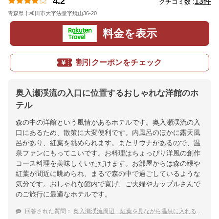
4.2
13件
クチコミ数 :
青森県十和田市大字法量字焼山36-20
地図
料金を表示
割引クーポンをチェック
奥入瀬渓流の入口に位置するおしゃれな洋館のホ
テル
森の中の洋館という風情があるホテルです。奥入瀬渓流の入
口にあるため、散策に大変便利です。内風呂のほかに露天風
呂があり、紅葉を眺められます。またサウナがあるので、温
泉ファンにもってこいです。お料理はちょっぴり洋風の創作
コース料理を美味しくいただけます。お部屋からは森の緑や
紅葉が間近に眺められ、まるで森の中で過ごしているような
気分です。おしゃれな館内で寛げ、ご夫婦やカップルさんで
のご旅行に最適なホテルです。
回答された質問：
奥入瀬渓流周辺 紅葉を見ながら温泉に入れる宿のおすすめは？