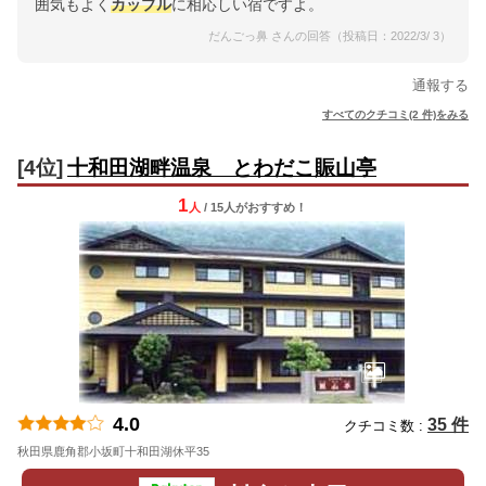
囲気もよく
カップル
に相応しい宿ですよ。
だんごっ鼻 さんの回答（投稿日：2022/3/ 3）
通報する
すべてのクチコミ(2 件)をみる
[4位]
十和田湖畔温泉 とわだこ賑山亭
1
人
/ 15人
が
おすすめ！
4.0
35 件
クチコミ数 :
秋田県鹿角郡小坂町十和田湖休平35
地図