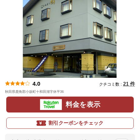
4.0
21 件
クチコミ数 :
秋田県鹿角郡小坂町十和田湖字休平36
地図
料金を表示
割引クーポンをチェック