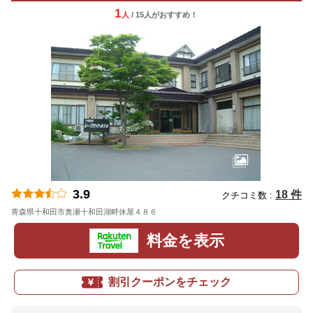
1
人
/ 15人
が
おすすめ！
3.9
18 件
クチコミ数 :
青森県十和田市奥瀬十和田湖畔休屋４８６
地図
料金を表示
割引クーポンをチェック