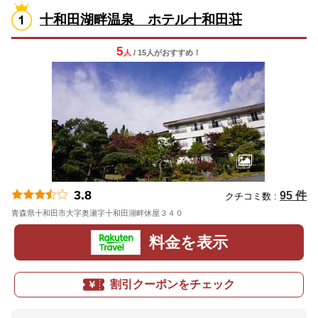
十和田湖畔温泉 ホテル十和田荘
5
人
/ 15人
が
おすすめ！
3.8
95 件
クチコミ数 :
青森県十和田市大字奥瀬字十和田湖畔休屋３４０
地図
料金を表示
割引クーポンをチェック