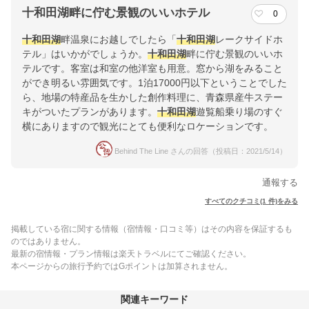
十和田湖畔に佇む景観のいいホテル
0
十和田湖
畔温泉にお越しでしたら「
十和田湖
レークサイドホ
テル」はいかがでしょうか。
十和田湖
畔に佇む景観のいいホ
テルです。客室は和室の他洋室も用意。窓から湖をみること
ができ明るい雰囲気です。1泊17000円以下ということでした
ら、地場の特産品を生かした創作料理に、青森県産牛ステー
キがついたプランがあります。
十和田湖
遊覧船乗り場のすぐ
横にありますので観光にとても便利なロケーションです。
Behind The Line さんの回答（投稿日：2021/5/14）
通報する
すべてのクチコミ(1 件)をみる
掲載している宿に関する情報（宿情報・口コミ等）はその内容を保証するも
のではありません。
最新の宿情報・プラン情報は楽天トラベルにてご確認ください。
本ページからの旅行予約ではGポイントは加算されません。
関連キーワード