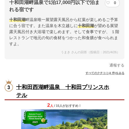
十和田湖畔温泉で1泊17,000円以下で泊ま
0
れる宿です
十和田湖
畔温泉唯一展望露天風呂から紅葉が楽しめるご予算
に合う宿です。また温泉を木立越しに
十和田湖
が望める展望
露天風呂付き大浴場で楽しめます。そして食事ですが、 １階
レストランで地元の旬の食材をつかった和食膳が食べられま
すよ。
うまき さんの回答（投稿日：2021/4/26）
通報する
すべてのクチコミ(4 件)をみる
十和田西湖畔温泉 十和田プリンスホ
テル
2
人
/ 15人
が
おすすめ！