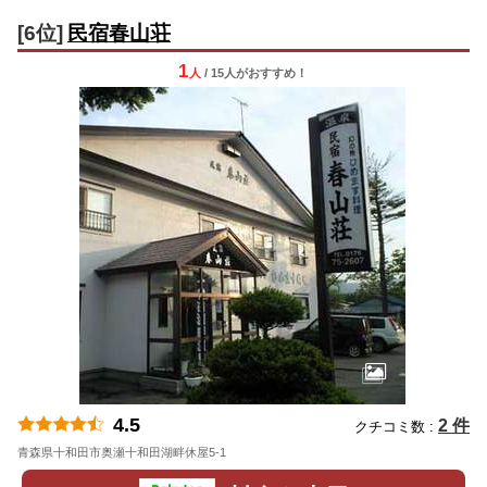
[6位]
民宿春山荘
1
人
/ 15人
が
おすすめ！
4.5
2 件
クチコミ数 :
青森県十和田市奥瀬十和田湖畔休屋5-1
地図