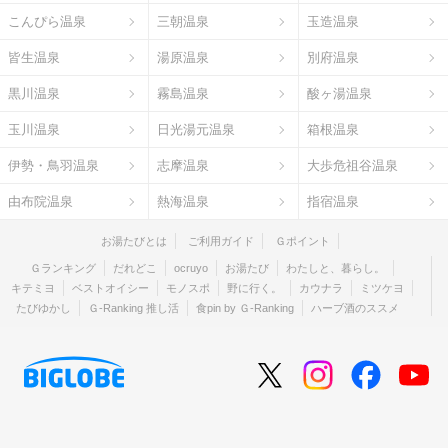
こんぴら温泉
三朝温泉
玉造温泉
皆生温泉
湯原温泉
別府温泉
黒川温泉
霧島温泉
酸ヶ湯温泉
玉川温泉
日光湯元温泉
箱根温泉
伊勢・鳥羽温泉
志摩温泉
大歩危祖谷温泉
由布院温泉
熱海温泉
指宿温泉
お湯たびとは
ご利用ガイド
Ｇポイント
Ｇランキング
だれどこ
ocruyo
お湯たび
わたしと、暮らし。
キテミヨ
ベストオイシー
モノスポ
野に行く。
カウナラ
ミツケヨ
たびゆかし
Ｇ-Ranking 推し活
食pin by Ｇ-Ranking
ハーブ酒のススメ