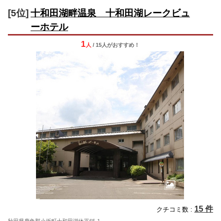
[5位]
十和田湖畔温泉 十和田湖レークビュ
ーホテル
1
人
/ 15人
が
おすすめ！
15 件
クチコミ数 :