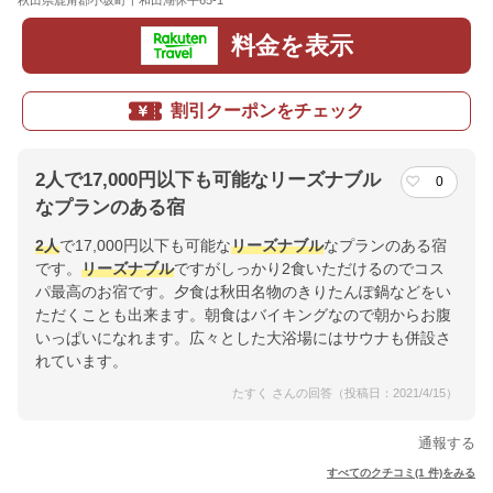
秋田県鹿角郡小坂町十和田湖休平65-1
地図
料金を表示
割引クーポンをチェック
2人で17,000円以下も可能なリーズナブル
0
なプランのある宿
2人
で17,000円以下も可能な
リーズナブル
なプランのある宿
です。
リーズナブル
ですがしっかり2食いただけるのでコス
パ最高のお宿です。夕食は秋田名物のきりたんぽ鍋などをい
ただくことも出来ます。朝食はバイキングなので朝からお腹
いっぱいになれます。広々とした大浴場にはサウナも併設さ
れています。
たすく さんの回答（投稿日：2021/4/15）
通報する
すべてのクチコミ(1 件)をみる