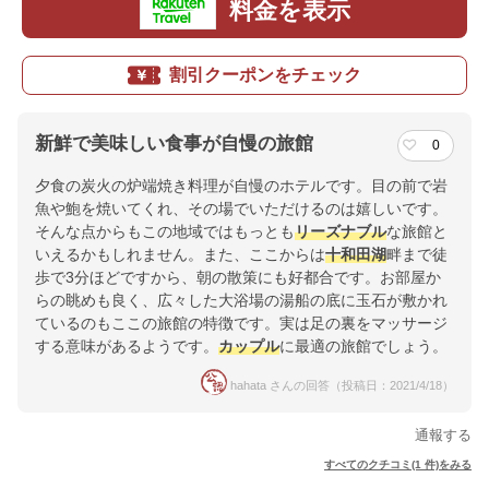
料金を表示
割引クーポンをチェック
新鮮で美味しい食事が自慢の旅館
0
夕食の炭火の炉端焼き料理が自慢のホテルです。目の前で岩
魚や鮑を焼いてくれ、その場でいただけるのは嬉しいです。
そんな点からもこの地域ではもっとも
リーズナブル
な旅館と
いえるかもしれません。また、ここからは
十和田湖
畔まで徒
歩で3分ほどですから、朝の散策にも好都合です。お部屋か
らの眺めも良く、広々した大浴場の湯船の底に玉石が敷かれ
ているのもここの旅館の特徴です。実は足の裏をマッサージ
する意味があるようです。
カップル
に最適の旅館でしょう。
hahata さんの回答（投稿日：2021/4/18）
通報する
すべてのクチコミ(1 件)をみる