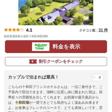
4.1
31 件
クチコミ数 :
秋田県鹿角郡小坂町十和田湖西湖畔
地図
料金を表示
割引クーポンをチェック
カップルで泊まれば最高！
0
こちらの十和田プリンスホテルさんは、一泊二食付きで、ご
予算内で宿泊できます。湖畔に位置し緑に囲まれた宿は、四
季折々の雰囲気を出してくれます。お部屋や露天風呂から
は、
十和田湖
が一望できとても気持ちよく湯あみ出来ます
よ。お食事はフレンチのコースで、とても美味しいてす。雰