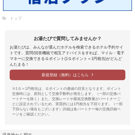
トップ
お湯たびで質問してみませんか？
お湯たびは、みんなが選んだホテルを検索できるホテル予約サイ
トです。質問/回答機能で相互アドバイスをすれば、マイル・電子
マネーに交換できるＧポイント(1Ｇポイント＝1円相当)がどんど
んたまる！
新規登録（無料）はこちら
※1Ｇ＝1円相当は、Ｇポイントの価値の目安となります。ポイント
交換時には、原則として交換手数料が発生します。（一部の交換パ
ートナーを除く）また、交換レートや最低交換数量がパートナーご
とに設定されているため、実質的には1円相当を下回ります。（一部
下回らない場合もございます）詳細は各パートナー毎の交換詳細ペ
ージをご確認ください。
温泉地から探す