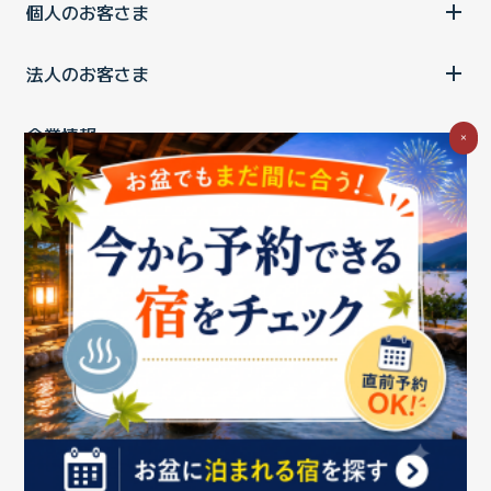
個人のお客さま
法人のお客さま
企業情報
×
ご利用中の方
お問い合わせ
消費税の表示
ウェブアクセシビリティの取り組み
個人情報保護ポリシー
プライバシーポータル
Cookieポリシー
特定商取引法に基づく表記
情報セキュリティ基本方針
商標について
BIGLOBEトップ
Copyright ©BIGLOBE Inc.
2026.
All rights reserved.