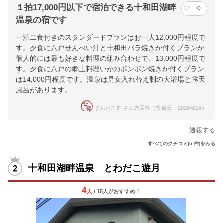
１拍17,000円以下で宿泊できる十和田湖畔
0
温泉の宿です
一泊二食付きのスタンダードプランはお一人12,000円程度で
す。夕食に八戸せんべい汁と十和田バラ焼きが付くプランが
個人的には最も好きな料理の組み合わせで、13,000円程度で
す。夕食に八戸の郷土料理いかのポンポン焼きが付くプラン
は14,000円程度です。温泉は男女入れ替え制の大浴場と露天
風呂があります。
ずんたこす さんの回答（投稿日：2026/6/24）
通報する
すべてのクチコミ(5 件)をみる
十和田湖畔温泉 とわだこ遊月
4
人
/ 15人
が
おすすめ！