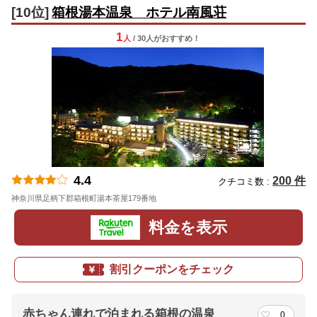
[10位]
箱根湯本温泉 ホテル南風荘
1
人
/ 30人
が
おすすめ！
4.4
200 件
クチコミ数 :
神奈川県足柄下郡箱根町湯本茶屋179番地
地図
料金を表示
割引クーポンをチェック
赤ちゃん連れで泊まれる箱根の温泉
0