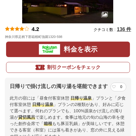
4.2
136 件
クチコミ数 :
神奈川県足柄下郡箱根町強羅1320-598
地図
料金を表示
割引クーポンをチェック
日帰りで掛け流しの濁り湯を堪能できます
0
此方の宿には「昼食付客室休憩
日帰り温泉
」プランと「夕食
付客室休憩
日帰り温泉
」プランの2種類があり、好みに応じ
て選べます。何れのプランでも、100%源泉かけ流しの濁り
湯が
貸切風呂
で楽しめます。食事は地元の旬の山海の幸を使
った創作会席で「
箱根
もち豚豆乳鍋」が美味しいです。休憩
できる客室（和室）には落ち着きがあり、窓の外に見える緑