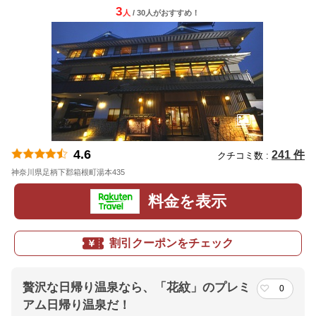
3
人
/ 30人
が
おすすめ！
4.6
241 件
クチコミ数 :
神奈川県足柄下郡箱根町湯本435
地図
料金を表示
割引クーポンをチェック
贅沢な日帰り温泉なら、「花紋」のプレミ
0
アム日帰り温泉だ！