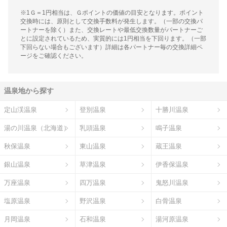
※1Ｇ＝1円相当は、Ｇポイントの価値の目安となります。ポイント
交換時には、原則として交換手数料が発生します。（一部の交換パ
ートナーを除く）また、交換レートや最低交換数量がパートナーご
とに設定されているため、実質的には1円相当を下回ります。（一部
下回らない場合もございます）詳細は各パートナー毎の交換詳細ペ
ージをご確認ください。
温泉地から探す
定山渓温泉
登別温泉
十勝川温泉
湯の川温泉（北海道）
乳頭温泉
鳴子温泉
秋保温泉
東山温泉
蔵王温泉
銀山温泉
草津温泉
伊香保温泉
万座温泉
四万温泉
鬼怒川温泉
塩原温泉
野沢温泉
白骨温泉
月岡温泉
石和温泉
湯河原温泉