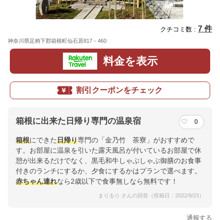
7 件
クチコミ数 :
神奈川県足柄下郡箱根町仙石原817－460
地図
料金を表示
割引クーポンをチェック
箱根に出来た日帰り専門の温泉宿
0
箱根
にできた
日帰り
専門の「金乃竹 茶寮」がおすすめで
す。お部屋に温泉を引いた露天風呂が付いているお部屋で休
憩が出来るだけでなく、黒毛和牛しゃぶしゃぶ御膳のお食事
付きのランチにするか、夕食にするかはプランで選べます。
赤ちゃん連れ
なら2歳以下で食事無しなら無料です！
まりるり さんの回答（投稿日：2022/9/23）
通報する