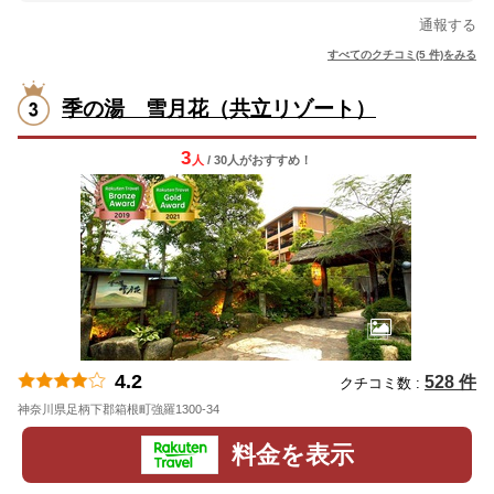
通報する
すべてのクチコミ(5 件)をみる
季の湯 雪月花（共立リゾート）
3
人
/ 30人
が
おすすめ！
4.2
528 件
クチコミ数 :
神奈川県足柄下郡箱根町強羅1300-34
地図
料金を表示