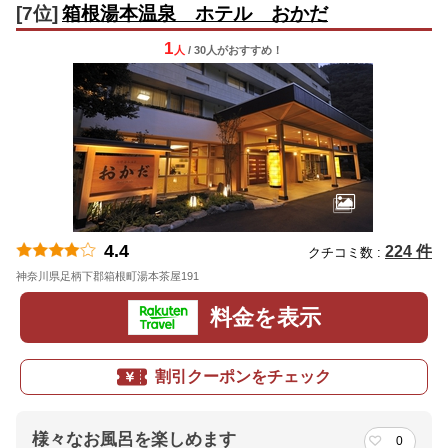
[7位]
箱根湯本温泉 ホテル おかだ
1
人
/ 30人
が
おすすめ！
4.4
224 件
クチコミ数 :
神奈川県足柄下郡箱根町湯本茶屋191
地図
料金を表示
割引クーポンをチェック
様々なお風呂を楽しめます
0