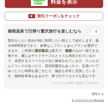
料金を表示
割引クーポンをチェック
箱根温泉で日帰り贅沢旅行を楽しむなら
0
贅沢をしたい気分の時に利用したい宿として紹介します。最
大6時間滞在できて、食事なしプランとありプランが選択で
きます。ご所望の
貸切風呂
は露天で、
箱根
の山が一望できる
物です。横にはサイドテーブルとイスも用意されているの
で、休憩するスペースも十分に確保されています。ウェルカ
ムドリンクがあったり、貸切岩盤浴もあったり、足湯バーで
ゆったりと時間を過ごせたり、施設も非常に充実していま
す。無料駐車場もあるので、車でのアクセスでも安心です。
チャビ さんの回答（投稿日：2023/1/ 5）
通報する
すべてのクチコミ(1 件)をみる