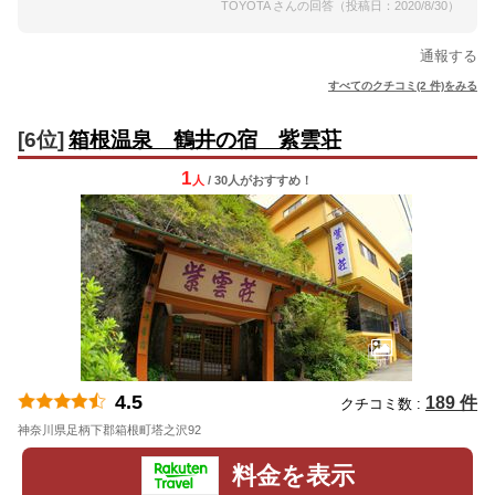
TOYOTA さんの回答（投稿日：2020/8/30）
通報する
すべてのクチコミ(2 件)をみる
[6位]
箱根温泉 鶴井の宿 紫雲荘
1
人
/ 30人
が
おすすめ！
4.5
189 件
クチコミ数 :
神奈川県足柄下郡箱根町塔之沢92
地図
料金を表示