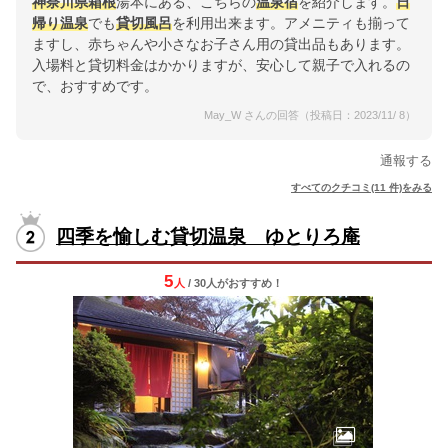
神奈川県
箱根
湯本にある、こちらの
温泉宿
を紹介します。
日
帰り温泉
でも
貸切風呂
を利用出来ます。アメニティも揃って
ますし、赤ちゃんや小さなお子さん用の貸出品もあります。
入場料と貸切料金はかかりますが、安心して親子で入れるの
で、おすすめです。
May_W さんの回答（投稿日：2023/11/ 8）
通報する
すべてのクチコミ(11 件)をみる
四季を愉しむ貸切温泉 ゆとりろ庵
5
人
/ 30人
が
おすすめ！