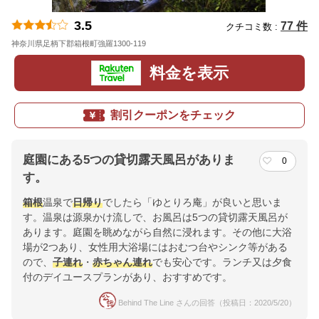
3.5
77 件
クチコミ数 :
神奈川県足柄下郡箱根町強羅1300-119
地図
料金を表示
割引クーポンをチェック
庭園にある5つの貸切露天風呂がありま
0
す。
箱根
温泉で
日帰り
でしたら「ゆとりろ庵」が良いと思いま
す。温泉は源泉かけ流しで、お風呂は5つの貸切露天風呂が
あります。庭園を眺めながら自然に浸れます。その他に大浴
場が2つあり、女性用大浴場にはおむつ台やシンク等がある
ので、
子連れ
・
赤ちゃん連れ
でも安心です。ランチ又は夕食
付のデイユースプランがあり、おすすめです。
Behind The Line さんの回答（投稿日：2020/5/20）