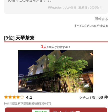
の樹々に心が安らぎますよ。
RRgypsies さんの回答（投稿日：2020/2/ 4）
通報する
すべてのクチコミ(1 件)をみる
[9位]
天翠茶寮
1
人
/ 30人
が
おすすめ！
4.1
60 件
クチコミ数 :
神奈川県足柄下郡箱根町強羅1320-276
地図