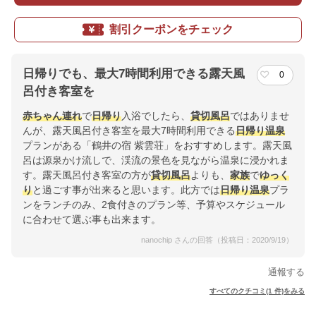
割引クーポンをチェック
日帰りでも、最大7時間利用できる露天風
0
呂付き客室を
赤ちゃん連れ
で
日帰り
入浴でしたら、
貸切風呂
ではありませ
んが、露天風呂付き客室を最大7時間利用できる
日帰り温泉
プランがある「鶴井の宿 紫雲荘」をおすすめします。露天風
呂は源泉かけ流しで、渓流の景色を見ながら温泉に浸かれま
す。露天風呂付き客室の方が
貸切風呂
よりも、
家族
で
ゆっく
り
と過ごす事が出来ると思います。此方では
日帰り温泉
プラ
ンをランチのみ、2食付きのプラン等、予算やスケジュール
に合わせて選ぶ事も出来ます。
nanochip さんの回答（投稿日：2020/9/19）
通報する
すべてのクチコミ(1 件)をみる