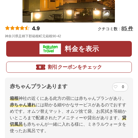
4.9
85 件
クチコミ数 :
神奈川県足柄下郡箱根町元箱根90-42
地図
料金を表示
割引クーポンをチェック
赤ちゃんプランあります
0
箱根
神社の近くにある此方の宿には赤ちゃんプランがあり、
赤ちゃん連れ
には助かる細やかなサービスがあるのでおすす
めです。オムツ替えマット、オムツ捨て袋、お尻拭き等細か
いところまで配慮されたアメニティーや貸出があります。
貸
切風呂
も赤ちゃんが一緒に入れる様に、ミネラルウォータを
使ったお風呂です。