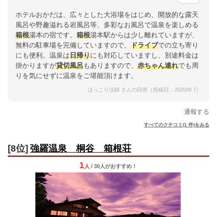
ホテルおかだは、広々とした大浴場をはじめ、開放的な露天
風呂や野趣溢れる岩風呂等、多彩なお風呂で温泉を楽しめる
箱根
湯本の宿です。
箱根
湯本駅からは少し離れていますが、
無料の駐車場を完備していますので、
ドライブ
での立ち寄り
にも便利。温泉は
日帰り
にも対応していますし、別途料金は
掛かりますが
貸切風呂
もありますので、
赤ちゃん連れ
でも周
りを気にせずに温泉をご堪能頂けます。
ほっこり法師 さんの回答（投稿日：2020/8/ 7）
通報する
すべてのクチコミ(1 件)をみる
[8位]
強羅温泉 桐谷 箱根荘
1
人
/ 30人
が
おすすめ！