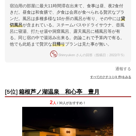
宿泊用の部屋に最大11時間滞在出来て、食事は昼、夜2食付
きだ。昼食は和食膳で、夕食は会席が食べられる贅沢なプラ
ンだ。風呂は多種多様な10か所の風呂が有り、その中には
貸
切風呂
が含まれている。スチームバスやドライサウナ、壺風
呂に寝湯、打たせ湯や洞窟風呂、露天風呂に桶風呂等が有
る。同じ宿の中で湯浴み出来る。勿論これで予算内で有る。
他でも此処まで贅沢な
日帰り
プランは見た事が無い。
Shinryuken さんの回答（投稿日：2022/7/ 5）
通報する
すべてのクチコミ(3 件)をみる
[5位]
箱根芦ノ湖温泉 和心亭 豊月
2
人
/ 30人
が
おすすめ！