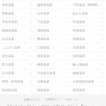
伊東温泉
修善寺温泉
下田温泉（静岡県）
和倉温泉
山中温泉
あわら温泉
宇奈月温泉
下呂温泉
平湯温泉
新穂高温泉
城崎温泉
有馬温泉
白浜温泉
勝浦温泉
道後温泉
こんぴら温泉
三朝温泉
玉造温泉
皆生温泉
湯原温泉
別府温泉
黒川温泉
霧島温泉
酸ヶ湯温泉
玉川温泉
日光湯元温泉
箱根温泉
伊勢・鳥羽温泉
志摩温泉
大歩危祖谷温泉
由布院温泉
熱海温泉
指宿温泉
お湯たびとは
ご利用ガイド
Ｇポイント
Ｇランキング
だれどこ
ocruyo
お湯たび
わたしと、暮らし。