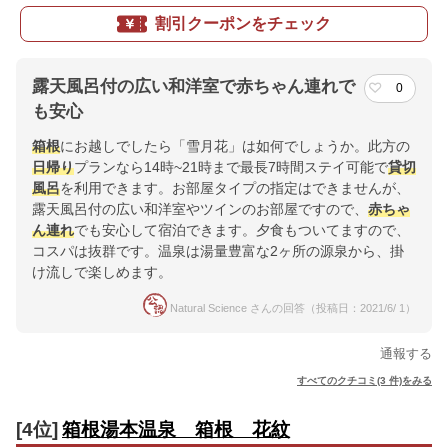
割引クーポンをチェック
露天風呂付の広い和洋室で赤ちゃん連れで
0
も安心
箱根
にお越しでしたら「雪月花」は如何でしょうか。此方の
日帰り
プランなら14時~21時まで最長7時間ステイ可能で
貸切
風呂
を利用できます。お部屋タイプの指定はできませんが、
露天風呂付の広い和洋室やツインのお部屋ですので、
赤ちゃ
ん連れ
でも安心して宿泊できます。夕食もついてますので、
コスパは抜群です。温泉は湯量豊富な2ヶ所の源泉から、掛
け流しで楽しめます。
Natural Science さんの回答（投稿日：2021/6/ 1）
通報する
すべてのクチコミ(3 件)をみる
[4位]
箱根湯本温泉 箱根 花紋