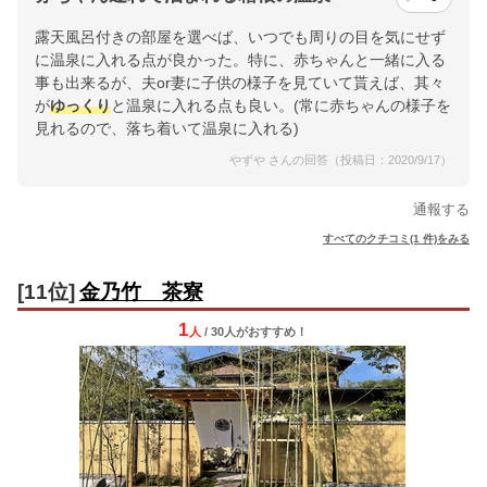
露天風呂付きの部屋を選べば、いつでも周りの目を気にせず
に温泉に入れる点が良かった。特に、赤ちゃんと一緒に入る
事も出来るが、夫or妻に子供の様子を見ていて貰えば、其々
が
ゆっくり
と温泉に入れる点も良い。(常に赤ちゃんの様子を
見れるので、落ち着いて温泉に入れる)
やずや さんの回答（投稿日：2020/9/17）
通報する
すべてのクチコミ(1 件)をみる
[11位]
金乃竹 茶寮
1
人
/ 30人
が
おすすめ！