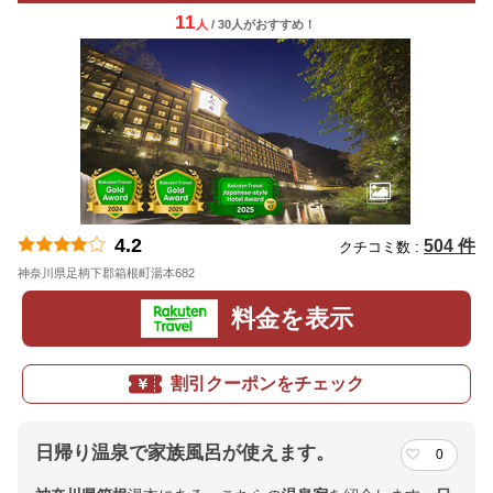
11
人
/ 30人
が
おすすめ！
4.2
504 件
クチコミ数 :
神奈川県足柄下郡箱根町湯本682
地図
料金を表示
割引クーポンをチェック
日帰り温泉で家族風呂が使えます。
0