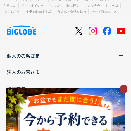
キテミヨ
ベストオイシー
モノスポ
野に行く。
カウナラ
ミツケヨ
たびゆかし
Ｇ-Ranking 推し活
食pin by Ｇ-Ranking
ハーブ酒のススメ
個人のお客さま
法人のお客さま
企業情報
×
ご利用中の方
お問い合わせ
消費税の表示
ウェブアクセシビリティの取り組み
個人情報保護ポリシー
プライバシーポータル
Cookieポリシー