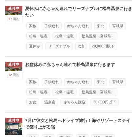
夏休みに赤ちゃん連れでリーズナブルに松島温泉に行き
受付中
たい
17
回答
家族
子供連れ
赤ちゃん連れ
東北
宮城県
松島・塩竈
松島・塩竈
松島温泉（宮城県）
夏休み
リーズナブル
2泊
20,000円以下
お盆休みに赤ちゃん連れで松島温泉に行きます
受付中
12
回答
家族
子供連れ
赤ちゃん連れ
東北
宮城県
松島・塩竈
松島・塩竈
松島温泉（宮城県）
お盆
温泉宿
赤ちゃん歓迎
30,000円以下
7月に彼女と松島へドライブ旅行！海やリゾートステイ
受付中
で盛り上がる宿