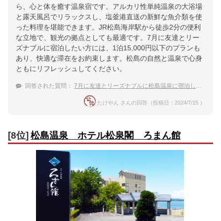
ら、心と体を癒す温泉宿です。アルカリ性単純温泉の大浴場
と露天風呂でリラックスし、塩釜港直送の新鮮な魚介類を使
った料理を堪能できます。JR松島海岸駅から徒歩2分の便利
な立地で、観光の拠点としても最適です。7月に友達とリー
ズナブルに宿泊したい方には、1泊15,000円以下のプランも
あり、快適な滞在をお約束します。松島の自然と温泉で心身
ともにリフレッシュしてください。
回答された質問：
7月に友達とリーズナブルに松島温泉に宿泊したい！
たけやん さんの回答（投稿日：2024/7/15 ）
[8位]
松島温泉 ホテル松泉閣 ろまん館