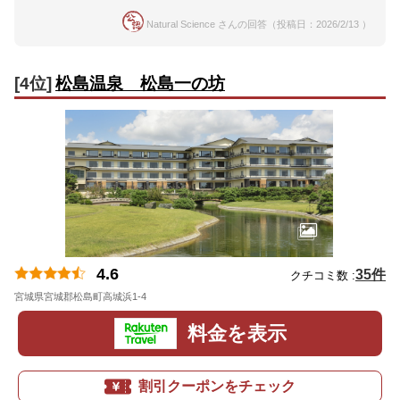
Natural Science さんの回答（投稿日：2026/2/13 ）
[4位]
松島温泉 松島一の坊
4.6
35件
クチコミ数 :
宮城県宮城郡松島町高城浜1-4
地図
料金を表示
割引クーポンをチェック