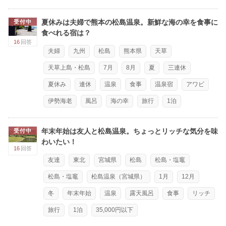
夏休みは夫婦で熊本の松島温泉。新鮮な海の幸を食事に
受付中
食べれる宿は？
16
回答
夫婦
九州
松島
熊本県
天草
天草上島・松島
7月
8月
夏
三連休
夏休み
連休
温泉
食事
温泉宿
アワビ
伊勢海老
風呂
海の幸
旅行
1泊
年末年始は友人と松島温泉。ちょっとリッチな気分を味
受付中
わいたい！
16
回答
友達
東北
宮城県
松島
松島・塩竈
松島・塩竈
松島温泉（宮城県）
1月
12月
冬
年末年始
温泉
露天風呂
食事
リッチ
旅行
1泊
35,000円以下