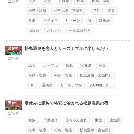
彼女
東北
宮城県
松島
松島・塩竈
11
回答
松島・塩竈
松島温泉（宮城県）
7月
温泉
食事
ドライブ
リゾート
海
駐車場
温泉宿
おしゃれ
一泊二食付き
松島温泉を恋人とリーズナブルに楽しみたい
受付中
17
回答
恋人
カップル
東北
宮城県
松島
松島・塩竈
松島・塩竈
松島温泉（宮城県）
8月
温泉宿
リーズナブル
20,000円以下
夏休みに家族で格安に泊まれる松島温泉の宿
受付中
17
回答
家族
子供連れ
赤ちゃん連れ
東北
宮城県
松島・塩竈
松島・塩竈
松島温泉（宮城県）