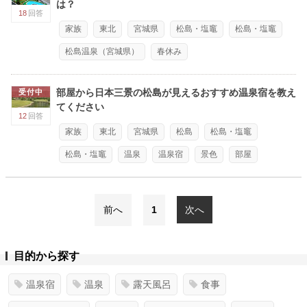
は？
18
回答
家族
東北
宮城県
松島・塩竈
松島・塩竈
松島温泉（宮城県）
春休み
部屋から日本三景の松島が見えるおすすめ温泉宿を教え
受付中
てください
12
回答
家族
東北
宮城県
松島
松島・塩竈
松島・塩竈
温泉
温泉宿
景色
部屋
前へ
1
次へ
目的から探す
温泉宿
温泉
露天風呂
食事