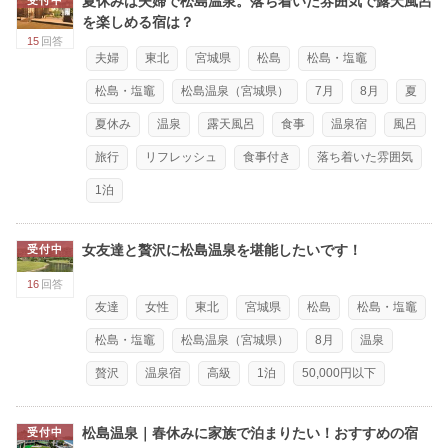
夏休みは夫婦で松島温泉。落ち着いた雰囲気で露天風呂
を楽しめる宿は？
15
回答
夫婦
東北
宮城県
松島
松島・塩竈
松島・塩竈
松島温泉（宮城県）
7月
8月
夏
夏休み
温泉
露天風呂
食事
温泉宿
風呂
旅行
リフレッシュ
食事付き
落ち着いた雰囲気
1泊
女友達と贅沢に松島温泉を堪能したいです！
受付中
16
回答
友達
女性
東北
宮城県
松島
松島・塩竈
松島・塩竈
松島温泉（宮城県）
8月
温泉
贅沢
温泉宿
高級
1泊
50,000円以下
松島温泉｜春休みに家族で泊まりたい！おすすめの宿
受付中