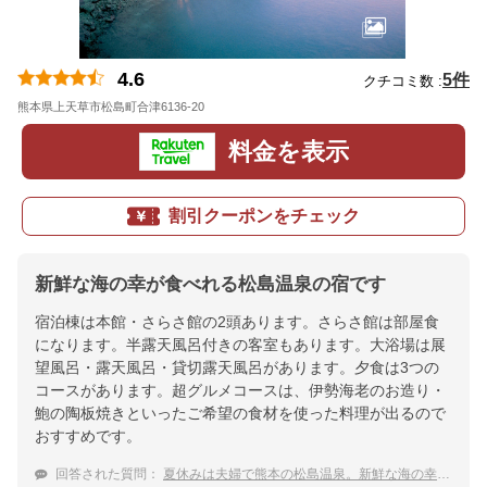
4.6
5件
クチコミ数 :
熊本県上天草市松島町合津6136-20
地図
料金を表示
割引クーポンをチェック
新鮮な海の幸が食べれる松島温泉の宿です
宿泊棟は本館・さらさ館の2頭あります。さらさ館は部屋食
になります。半露天風呂付きの客室もあります。大浴場は展
望風呂・露天風呂・貸切露天風呂があります。夕食は3つの
コースがあります。超グルメコースは、伊勢海老のお造り・
鮑の陶板焼きといったご希望の食材を使った料理が出るので
おすすめです。
回答された質問：
夏休みは夫婦で熊本の松島温泉。新鮮な海の幸を食事に食べれる宿は？