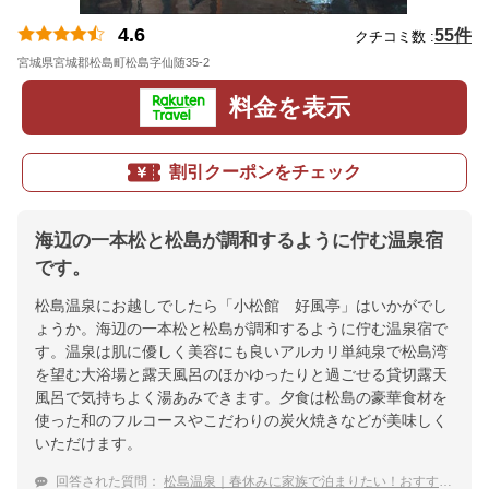
4.6
55件
クチコミ数 :
宮城県宮城郡松島町松島字仙随35-2
地図
料金を表示
割引クーポンをチェック
海辺の一本松と松島が調和するように佇む温泉宿
です。
松島温泉にお越しでしたら「小松館 好風亭」はいかがでし
ょうか。海辺の一本松と松島が調和するように佇む温泉宿で
す。温泉は肌に優しく美容にも良いアルカリ単純泉で松島湾
を望む大浴場と露天風呂のほかゆったりと過ごせる貸切露天
風呂で気持ちよく湯あみできます。夕食は松島の豪華食材を
使った和のフルコースやこだわりの炭火焼きなどが美味しく
いただけます。
回答された質問：
松島温泉｜春休みに家族で泊まりたい！おすすめの宿は？