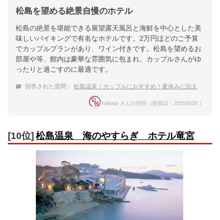
松島を望める絶景自慢のホテル
松島の絶景を堪能できる展望露天風呂と海鮮を中心とした美
味しいバイキングで有名なホテルです。2万円ほどのご予算
でカップルプランがあり、ワイン付きです。松島を望めるお
部屋や等、館内は豪華な雰囲気に包まれ、カップルさんがゆ
ったりと過ごすのに最適です。
回答された質問：
松島温泉｜カップルにおすすめ！夏休みに泊まりたい宿は？
hahata さんの回答（投稿日：2025/5/29 ）
[10位]
松島温泉 海のやすらぎ ホテル竜宮