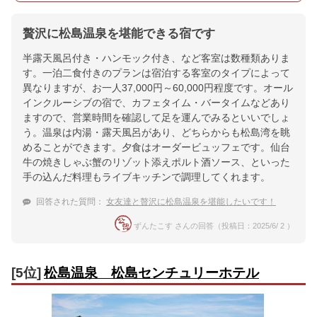
贅沢に松島温泉を堪能できる宿です
半露天風呂付き・ハンモック付き、など客室は数種類ありま
す。一泊二食付きのプランは宿泊する客室のタイプによって
異なりますが、お一人37,000円～60,000円程度です。オール
インクルーシブの宿で、カフェタイム・バータイムなどあり
ますので、営業時間を確認して足を運んでみるといいでしょ
う。温泉は内湯・露天風呂があり、どちらからも松島湾を眺
めることができます。夕食はオーダービュッフェです。仙台
牛の焼きしゃぶ蟹のリゾット添えポルト酒ソース、といった
手の込んだ料理もライブキッチンで調理してくれます。
回答された質問：
女友達と贅沢に松島温泉を堪能したいです！
ずんたこす さんの回答（投稿日：2025/6/ 2 ）
[5位]
松島温泉 松島センチュリーホテル