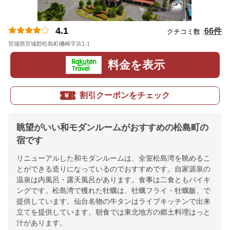
4.1
66件
クチコミ数 :
宮城県宮城郡松島町磯崎字浜1-1
地図
料金を表示
割引クーポンをチェック
眺望がいい和モダンルームがおすすめの松島町の
宿です
リニューアルした和モダンルームは、全室松島湾を眺めるこ
とができる造りになっているのでおすすめです。自家源泉の
温泉は内風呂・露天風呂があります。食事は二食ともバイキ
ングです。松島湾で獲れた牡蠣は、牡蠣フライ・牡蠣飯、で
提供しています。仙台名物の牛タンはライブキッチンで出来
立てを提供しています。朝食では東北地方の郷土料理はっと
汁があります。