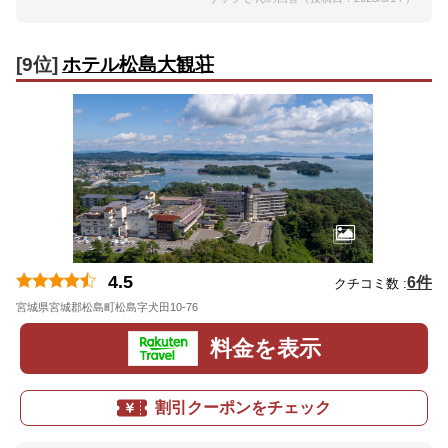
[9位]
ホテル松島大観荘
4.5
6件
クチコミ数 :
宮城県宮城郡松島町松島字犬田10-76
地図
料金を表示
割引クーポンをチェック