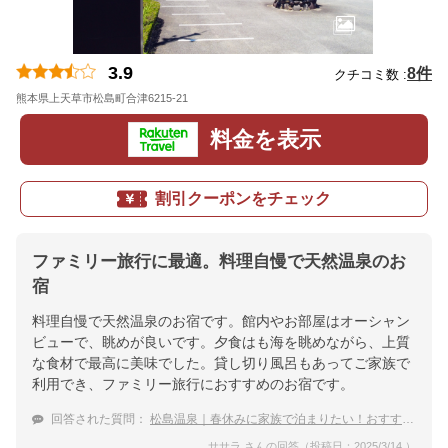
3.9
8件
クチコミ数 :
熊本県上天草市松島町合津6215-21
地図
料金を表示
割引クーポンをチェック
ファミリー旅行に最適。料理自慢で天然温泉のお
宿
料理自慢で天然温泉のお宿です。館内やお部屋はオーシャン
ビューで、眺めが良いです。夕食はも海を眺めながら、上質
な食材で最高に美味でした。貸し切り風呂もあってご家族で
利用でき、ファミリー旅行におすすめのお宿です。
回答された質問：
松島温泉｜春休みに家族で泊まりたい！おすすめの宿は？
ササラ さんの回答（投稿日：2025/3/14 ）