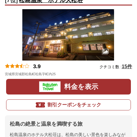
[7位]
松島温泉 ホテル大松荘
3.9
15件
クチコミ数 :
宮城県宮城郡松島町松島字町内25
地図
料金を表示
割引クーポンをチェック
松島の絶景と温泉を満喫する旅
松島温泉のホテル大松荘は、松島の美しい景色を楽しみなが