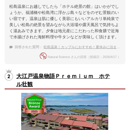
松島温泉にお越しでしたら「ホテル絶景の館」はいかがでし
ょうか。福浦橋や松島湾に浮かぶ島々などをのぞむ景観のい
い宿です。温泉は肌に優しく美容にもいいアルカリ単純泉で
美しい松島の絶景を望みながら大浴場や露天風呂で気持ちよ
く湯あみできます。夕食は地元産にこだわった和食膳で近海
で水揚げされた海鮮料理や牛タンなどが美味しく頂けます。
回答された質問：
松島温泉｜カップルにおすすめ！夏休みに泊まりたい宿は？
Natural Science さんの回答（投稿日：2026/4/17 ）
大江戸温泉物語Ｐｒｅｍｉｕｍ ホテ
ル壮観