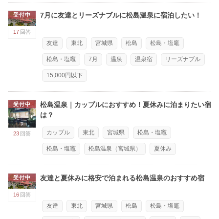
7月に友達とリーズナブルに松島温泉に宿泊したい！
受付中
17
回答
友達
東北
宮城県
松島
松島・塩竈
松島・塩竈
7月
温泉
温泉宿
リーズナブル
15,000円以下
松島温泉｜カップルにおすすめ！夏休みに泊まりたい宿
受付中
は？
カップル
東北
宮城県
松島・塩竈
23
回答
松島・塩竈
松島温泉（宮城県）
夏休み
友達と夏休みに格安で泊まれる松島温泉のおすすめ宿
受付中
16
回答
友達
東北
宮城県
松島
松島・塩竈