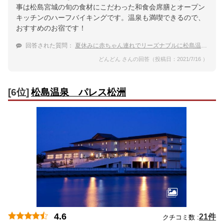
事は松島宮城の旬の食材にこだわった和食会席膳とオープン
キッチンのハーフバイキングです。温泉も満喫できるので、
おすすめのお宿です！
回答された質問：
夏休みに赤ちゃん連れでリーズナブルに松島温泉に行きたい
どんどん さんの回答（投稿日：2021/7/16 ）
[6位]
松島温泉 パレス松洲
4.6
21件
クチコミ数 :