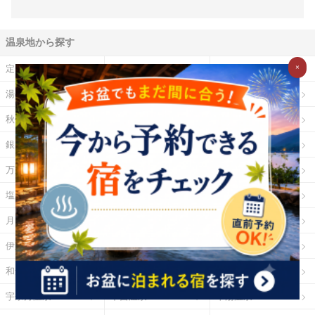
温泉地から探す
×
定山渓温泉
登別温泉
十勝川温泉
湯の川温泉（北海道）
乳頭温泉
鳴子温泉
秋保温泉
東山温泉
蔵王温泉
銀山温泉
草津温泉
伊香保温泉
万座温泉
四万温泉
鬼怒川温泉
塩原温泉
野沢温泉
白骨温泉
月岡温泉
石和温泉
湯河原温泉
伊東温泉
修善寺温泉
下田温泉（静岡県）
和倉温泉
山中温泉
あわら温泉
宇奈月温泉
下呂温泉
平湯温泉