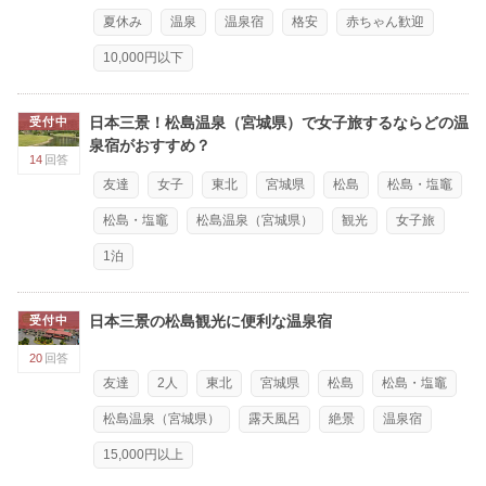
夏休み
温泉
温泉宿
格安
赤ちゃん歓迎
10,000円以下
日本三景！松島温泉（宮城県）で女子旅するならどの温
受付中
泉宿がおすすめ？
14
回答
友達
女子
東北
宮城県
松島
松島・塩竈
松島・塩竈
松島温泉（宮城県）
観光
女子旅
1泊
日本三景の松島観光に便利な温泉宿
受付中
20
回答
友達
2人
東北
宮城県
松島
松島・塩竈
松島温泉（宮城県）
露天風呂
絶景
温泉宿
15,000円以上