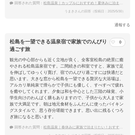
回答された質問：
松島温泉｜カップルにおすすめ！夏休みに泊まりたい宿は？
うまきさんの回答（投稿日：2025/5/30）
通報する
松島を一望できる温泉宿で家族でのんびり
0
過ごす旅
観光の中心部からも近く立地が良く、全客室松島の絶景に癒
やされる松島温泉宿です。二間続きの和室ですと、家族で足
を伸ばしてゆっくり寛げ、宿でのんびり過ごすには快適だと
思います。大きな窓から松島を一望できる贅沢な大浴場は、
アルカリ単純泉で滑らかで子供にも優しく、すべすべで疲れ
を癒やしてくれます。夕食は和を中心とした三陸の味覚、小
学生向けのわんぱく膳もありますので、子供から大人まで家
族で大満足です。朝は地元食材をふんだんに使ったバイキン
グスタイルで、思う存分堪能できます。思い出に残るくつろ
ぎ旅になると思います。
回答された質問：
松島温泉｜春休みに家族で泊まりたい！おすすめの宿は？