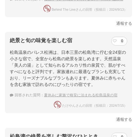
Behind The Lineさんの回答（投稿日：2024/9/13）
通報する
絶景と旬の味覚を楽しむ宿
0
松島温泉のパレス松洲は、日本三景の松島湾に佇む全24室の
小さな宿で、全室から松島の絶景を楽しめます。天然温泉
「美人の湯」として知られるアルカリ性の泉質で、肌がすべ
すべになると評判です。家族連れに最適なプランも充実して
おり、リーズナブルなプランもあります。夏休みに赤ちゃん
を含む家族で訪れるのにぴったりの宿です。
回答された質問：
夏休みに家族で格安に泊まれる松島温泉の宿
たけやんさんの回答（投稿日：2024/7/15）
通報する
松島湾の絶景を楽しむ贅沢なひととき