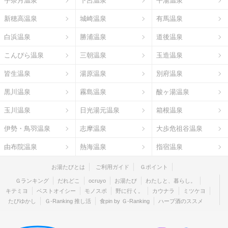
宇奈月温泉
下呂温泉
平湯温泉
新穂高温泉
城崎温泉
有馬温泉
白浜温泉
勝浦温泉
道後温泉
こんぴら温泉
三朝温泉
玉造温泉
皆生温泉
湯原温泉
別府温泉
黒川温泉
霧島温泉
酸ヶ湯温泉
玉川温泉
日光湯元温泉
箱根温泉
伊勢・鳥羽温泉
志摩温泉
大歩危祖谷温泉
由布院温泉
熱海温泉
指宿温泉
お湯たびとは
ご利用ガイド
Ｇポイント
Ｇランキング
だれどこ
ocruyo
お湯たび
わたしと、暮らし。
キテミヨ
ベストオイシー
モノスポ
野に行く。
カウナラ
ミツケヨ
たびゆかし
Ｇ-Ranking 推し活
食pin by Ｇ-Ranking
ハーブ酒のススメ