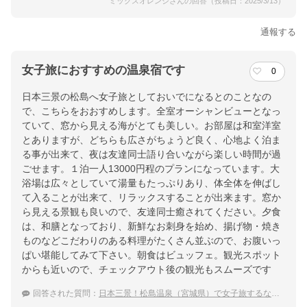
ミックスオレンジさんの回答（投稿日：2025/3/13）
通報する
女子旅におすすめの温泉宿です
0
日本三景の松島へ女子旅としておいでになるとのことなの
で、こちらをおおすめします。全室オーシャンビューとなっ
ていて、窓から見える海がとても美しい。お部屋は和室洋室
とありますが、どちらも広さがちょうど良く、心地よく泊ま
る事が出来て、夜は友達同士語り合いながら楽しい時間が過
ごせます。１泊一人13000円程のプランになっています。大
浴場は広々としていて湯量もたっぷりあり、体全体を伸ばし
て入ることが出来て、リラックスすることが出来ます。窓か
ら見える景観も良いので、友達同士癒されてください。夕食
は、和膳となっており、新鮮なお刺身を始め、揚げ物・焼き
ものなどこだわりのある料理がたくさん並ぶので、お腹いっ
ぱい堪能してみて下さい。朝食はビュッフェ。観光スポット
からも近いので、チェックアウト後の観光もスムーズです
回答された質問：
日本三景！松島温泉（宮城県）で女子旅するならどの温泉宿がおすすめ？