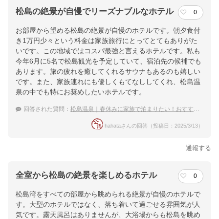
松島の絶景が自慢でリーズナブルなホテル
0
お部屋から望める松島の絶景が自慢のホテルです。朝夕食付
き1万円少々という料金は家族旅行にとってとてもありがた
いです。この地域ではコスパ最強と言えるホテルです。私も
今年6月に5名で松島観光を予定していて、宿泊先の候補でも
あります。旅の疲れを癒してくれるサウナもあるのも嬉しい
です。また、家族連れにも優しくもてなししてくれ、松島温
泉の中でも特にお奨めしたいホテルです。
回答された質問：
松島温泉｜春休みに家族で泊まりたい！おすすめの宿は？
hahataさんの回答（投稿日：2025/3/13）
通報する
全室から松島の絶景を楽しめるホテル
0
松島湾をすべての部屋から眺められる絶景が自慢のホテルで
す。大型のホテルではなく、落ち着いて過ごせる雰囲気が人
気です。露天風呂はありませんが、大浴場からも松島を眺め