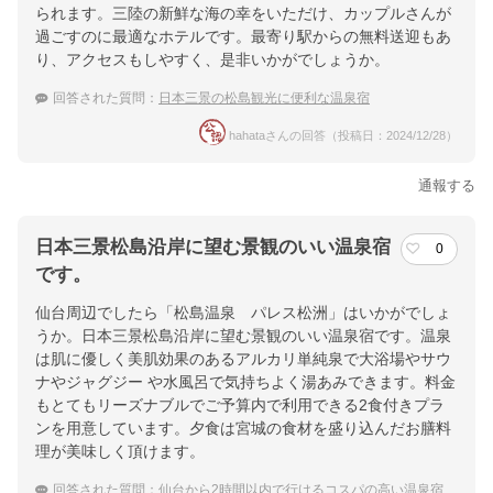
られます。三陸の新鮮な海の幸をいただけ、カップルさんが
過ごすのに最適なホテルです。最寄り駅からの無料送迎もあ
り、アクセスもしやすく、是非いかがでしょうか。
回答された質問：
日本三景の松島観光に便利な温泉宿
hahataさんの回答（投稿日：2024/12/28）
通報する
日本三景松島沿岸に望む景観のいい温泉宿
0
です。
仙台周辺でしたら「松島温泉 パレス松洲」はいかがでしょ
うか。日本三景松島沿岸に望む景観のいい温泉宿です。温泉
は肌に優しく美肌効果のあるアルカリ単純泉で大浴場やサウ
ナやジャグジー や水風呂で気持ちよく湯あみできます。料金
もとてもリーズナブルでご予算内で利用できる2食付きプラ
ンを用意しています。夕食は宮城の食材を盛り込んだお膳料
理が美味しく頂けます。
回答された質問：
仙台から2時間以内で行けるコスパの高い温泉宿