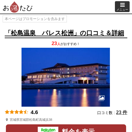
メニュー
本ページはプロモーションを含みます
「松島温泉 パレス松洲」の口コミ＆詳細
23
人
が
おすすめ！
4.6
23 件
口コミ数 :
宮城県宮城郡松島町高城浜38
料金を表示