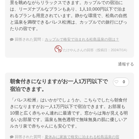
景を眺めながらリラックスできます。カップルでの宿泊に
は、リーズナブルなプランもあり、1人10,000円以下で泊ま
れるプランも用意されています。静かな環境で、松島の自然
と温泉を満喫できるパレス松洲は、カップルでの旅行にぴっ
たりの宿です。
回答された質問：
カップルで格安で泊まれる松島温泉の宿は？
たけやんさんの回答（投稿日：2024/7/14）
通報する
朝食付きになりますがお一人1万円以下で
0
宿泊できます。
「パレス松洲」はいかがでしょうか。こちらでしたら朝食付
きになりますがお一人1万円以下で宿泊できます。お部屋も
10畳と広く赤ちゃん連れに最適です。窓からは海が見える明
るいお部屋です。温泉も無色透明で無味無臭の肌に優しいア
ルカリ泉で赤ちゃんにも安心です。
回答された質問：
夏休みに家族で格安に泊まれる松島温泉の宿