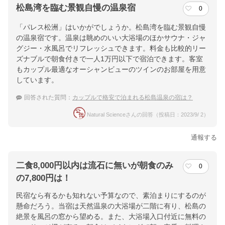
松島湾を臨む景観自慢の温泉宿
0
「パレス松洲」はいかがでしょうか。松島湾を臨む景観自慢
の温泉宿です。温泉は眺めのいい大浴場のほかサウナ・ジャ
グジー・水風呂でリフレッシュできます。料金も比較的リー
ズナブルで朝食付きで一人1万円以下で宿泊できます。客室
もカップル最適なオーシャンビューのツインのお部屋を用意
しています。
回答された質問：
カップルで格安で泊まれる松島温泉の宿は？
Natural Scienceさんの回答（投稿日：2023/9/ 2）
通報する
二食8,000円以内は流石に無いが朝食のみ
0
の7,800円は！
民宿なら有るかも知れない予算なので、素泊まりにするのが
懸命だろう。当宿は天然温泉の大浴場が二階に有り、松島の
絶景を風呂の窓から望める。また、大浴場入口付近に無料の