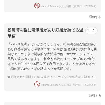
Natural Scienceさんの回答（投稿日：2023/9/ 4）
通報する
松島湾を臨む清潔感があり好感が持てる温
0
泉宿
「パレス松洲」はいかがでしょうか。松島湾を臨む清潔感が
あり好感が持てる温泉宿です。温泉は 無色透明で肌に良く馴
染むアルカリ泉で開放的な大浴場の他、サウナ、ジャグジー
風呂で湯あみできます。料金も比較的リーズナブルで2食付
きでも1泊で15,000円以下で利用できます。夕食はみやぎの
山海の恵みがいっぱい詰まった会席膳です。
回答された質問：
7月に友達とリーズナブルに松島温泉に宿泊したい！
Natural Scienceさんの回答（投稿日：2023/9/ 4）
通報する