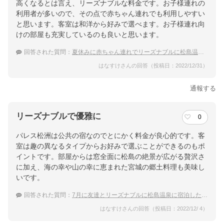
高くなるとは言え、リーズナブルな料金です。お子様連れの
利用者が多いので、その点で赤ちゃん連れでも利用しやすい
と思います。客室は和洋から好みで選べます。お子様連れ向
けの部屋も充実しているのも良いと思います。
回答された質問：
夏休みに赤ちゃん連れでリーズナブルに松島温泉に行きたい
はなすけさんの回答（投稿日：2022/12/31）
通報する
リーズナブルで優雅に
0
パレス松洲は公共の宿なのでとにかく料金が良心的です。客
室は趣の異なるタイプからお好みで選ぶことができるのもポ
イントです。部屋からは窓全面に松島の絶景が広がる贅沢さ
に加え、海の幸や山の幸に恵まれた宮城の郷土料理も美味し
いです。
回答された質問：
7月に友達とリーズナブルに松島温泉に宿泊したい！
はなすけさんの回答（投稿日：2022/12/ 4）