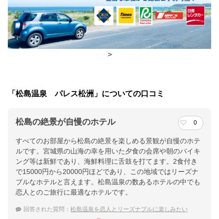
朝食
食堂
夕食
個室、食堂
チェックイン・チェックアウト時間
>
チェックイン
15:00(最終チェックイン：19:00)
チェックアウ
11:00
「松島温泉 パレス松洲」についての口コミ
ト
松島の絶景が自慢のホテル
0
交通アクセス
すべてのお部屋から松島の絶景を楽しめる景観が自慢のホテ
ＪＲ松島駅より徒歩10分 東北本線松島駅、仙石線松島海岸駅・
ルです。宮城県の山海の幸を用いた夕食の会席や朝のバイキ
高城町駅より送迎あり 三陸自動車道 松島海岸ＩＣより15分
ング等は新鮮であり、海鮮料理に舌鼓を打てます。2食付き
で15000円から20000円ほどであり、この地域ではリーズナ
提供：楽天トラベル
ブルなホテルと言えます。松島温泉の数あるホテルの中でも
楽天トラベルで
恋人とのご旅行に最適なホテルです。
ホテル詳細を詳しく見る
回答された質問：
松島温泉を恋人とリーズナブルに楽しみたい