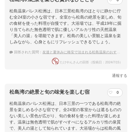
0
松島温泉パレス松洲は、日本三景松島湾のほとりに静かに佇
む全24室の小さな宿です。全室から松島の絶景を楽しめ、旬
の食材を使った料理が自慢です。大浴場では、平成19年に掘
り当てられた無色透明で肌に優しいアルカリ性の天然温泉
「美人の湯」を堪能できます。松島の美しい景観と温泉を楽
しみながら、心身ともにリフレッシュできるでしょう。
回答された質問：
友達と夏休みに格安で泊まれる松島温泉のおすすめ宿
たけやんさんの回答（投稿日：2024/7/15）
通報する
松島湾の絶景と旬の味覚を楽しむ宿
0
松島温泉のパレス松洲は、日本三景の一つである松島湾の絶
景を楽しめる小さな宿です。全24室の客室からは遮るものの
ない美しい景色が広がり、旬の食材を使った料理が楽しめま
す。温泉は無色透明で肌がすべすべになるアルカリ性の泉質
で、美人の湯として知られています。大浴場からは松島の風