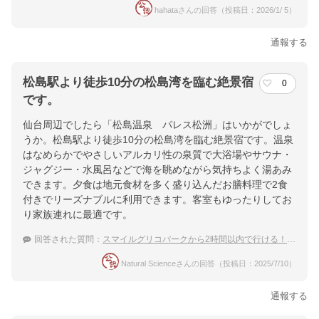
hahataさんの回答（投稿日：2026/1/ 5）
通報する
松島駅より徒歩10分の松島湾を臨む絶景宿
0
です。
仙台周辺でしたら「松島温泉 パレス松洲」はいかがでしょ
うか。松島駅より徒歩10分の松島湾を臨む絶景宿です。温泉
はなめらかでやさしいアルカリ性の泉質で大浴場やサウナ・
ジャグジー・水風呂などで海を眺めながら気持ちよく湯あみ
できます。夕食は地元食材を多く盛り込んだお膳料理で2食
付きでリーズナブルに利用できます。客室もゆったりしてお
り家族連れに最適です。
回答された質問：
スマイルグリコパークから2時間以内で行ける！仙台周辺の温泉宿は？
Natural Scienceさんの回答（投稿日：2025/7/10）
通報する