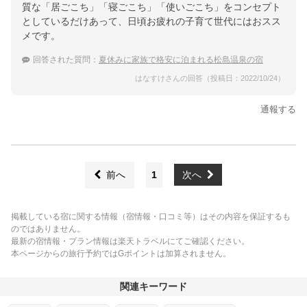
質な「居ごこち」「寝ごこち」「使いごこち」をコンセプト
としているだけあって、日頃お疲れの子育て世代にはおスス
メです。
回答された質問：
夏休みに家族で格安に泊まれる松島温泉の宿
はなすけさんの回答（投稿日：2022/10/24）
通報する
前へ
1
次へ
掲載している宿に関する情報（宿情報・口コミ等）はその内容を保証するも
のではありません。
最新の宿情報・プラン情報は楽天トラベルにてご確認ください。
本ページからの旅行予約ではGポイントは加算されません。
関連キーワード