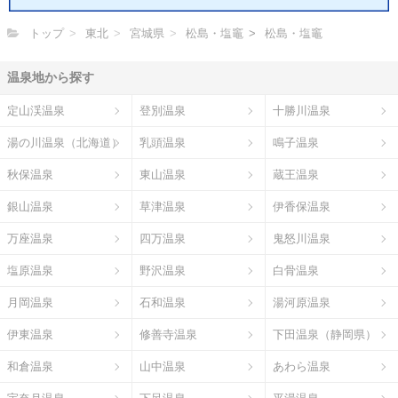
トップ
東北
宮城県
松島・塩竈
松島・塩竈
温泉地から探す
定山渓温泉
登別温泉
十勝川温泉
湯の川温泉（北海道）
乳頭温泉
鳴子温泉
秋保温泉
東山温泉
蔵王温泉
銀山温泉
草津温泉
伊香保温泉
万座温泉
四万温泉
鬼怒川温泉
塩原温泉
野沢温泉
白骨温泉
月岡温泉
石和温泉
湯河原温泉
伊東温泉
修善寺温泉
下田温泉（静岡県）
和倉温泉
山中温泉
あわら温泉