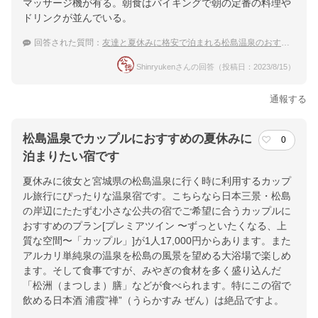
マッサージ機が有る。朝食はバイキングで朝の定番の料理や
ドリンクが並んでいる。
回答された質問：
友達と夏休みに格安で泊まれる松島温泉のおすすめ宿
Shinryukenさんの回答（投稿日：2023/8/15）
通報する
松島温泉でカップルにおすすめの夏休みに
0
泊まりたい宿です
夏休みに彼女と宮城県の松島温泉に行く時に利用するカップ
ル旅行にぴったりな温泉宿です。こちらなら日本三景・松島
の岸辺にたたずむ小さな公共の宿でご希望に合うカップルに
おすすめのプラン[プレミアツイン 〜ずっといたくなる、上
質な空間〜「カップル」]が1人17,000円からあります。また
アルカリ単純泉の温泉を松島の風景を望める大浴場で楽しめ
ます。そして食事ですが、みやぎの食材を多く盛り込んだ
「松洲（まつしま）膳」などが食べられます。特にこの宿で
飲める日本酒 浦霞”禅”（うらかすみ ぜん）は絶品ですよ。