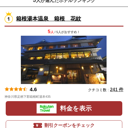
5
人が選んだホテルランキング
箱根湯本温泉 箱根 花紋
5
人
/ 5人
が
おすすめ！
4.6
241 件
クチコミ数 :
神奈川県足柄下郡箱根町湯本435
地図
料金を表示
割引クーポンをチェック