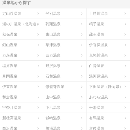
温泉地から探す
定山渓温泉
登別温泉
十勝川温泉
湯の川温泉（北海道）
乳頭温泉
鳴子温泉
秋保温泉
東山温泉
蔵王温泉
銀山温泉
草津温泉
伊香保温泉
万座温泉
四万温泉
鬼怒川温泉
塩原温泉
野沢温泉
白骨温泉
月岡温泉
石和温泉
湯河原温泉
伊東温泉
修善寺温泉
下田温泉（静岡県）
和倉温泉
山中温泉
あわら温泉
宇奈月温泉
下呂温泉
平湯温泉
新穂高温泉
城崎温泉
有馬温泉
白浜温泉
勝浦温泉
道後温泉