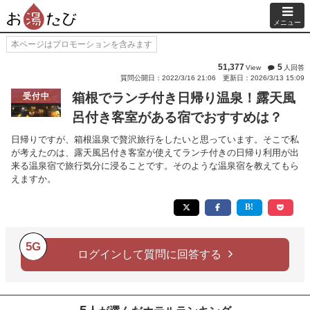
メニュー
本ページはプロモーションを含みます
51,377
5
View
人回答
質問公開日：2022/3/16 21:06
更新日：2026/3/13 15:09
箱根でランチ付き日帰り温泉！露天風
受付中
呂付き客室がある宿でおすすめは？
日帰りですが、箱根温泉で贅沢旅行をしたいと思っています。そこで私
が考えたのは、露天風呂付き客室が使えてランチ付きの日帰り利用が出
来る温泉宿で旅行気分に浸ることです。そのような温泉宿を教えてもら
えますか。
5G
ログインして質問に回答する