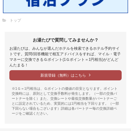
トップ
お湯たびで質問してみませんか？
お湯たびは、みんなが選んだホテルを検索できるホテル予約サイ
トです。質問/回答機能で相互アドバイスをすれば、マイル・電子
マネーに交換できるＧポイント(1Ｇポイント＝1円相当)がどんど
んたまる！
新規登録（無料）はこちら
※1Ｇ＝1円相当は、Ｇポイントの価値の目安となります。ポイント
交換時には、原則として交換手数料が発生します。（一部の交換パ
ートナーを除く）また、交換レートや最低交換数量がパートナーご
とに設定されているため、実質的には1円相当を下回ります。（一部
下回らない場合もございます）詳細は各パートナー毎の交換詳細ペ
ージをご確認ください。