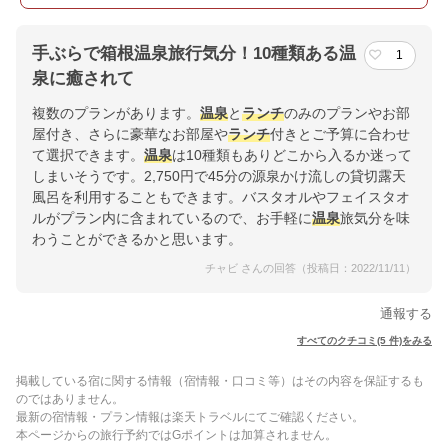
手ぶらで箱根温泉旅行気分！10種類ある温
1
泉に癒されて
複数のプランがあります。
温泉
と
ランチ
のみのプランやお部
屋付き、さらに豪華なお部屋や
ランチ
付きとご予算に合わせ
て選択できます。
温泉
は10種類もありどこから入るか迷って
しまいそうです。2,750円で45分の源泉かけ流しの貸切露天
風呂を利用することもできます。バスタオルやフェイスタオ
ルがプラン内に含まれているので、お手軽に
温泉
旅気分を味
わうことができるかと思います。
チャビ さんの回答（投稿日：2022/11/11）
通報する
すべてのクチコミ(5 件)をみる
掲載している宿に関する情報（宿情報・口コミ等）はその内容を保証するも
のではありません。
最新の宿情報・プラン情報は楽天トラベルにてご確認ください。
本ページからの旅行予約ではGポイントは加算されません。