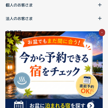
個人のお客さま
法人のお客さま
企業情報
×
ご利用中の方
お問い合わせ
消費税の表示
ウェブアクセシビリティの取り組み
個人情報保護ポリシー
プライバシーポータル
Cookieポリシー
特定商取引法に基づく表記
情報セキュリティ基本方針
商標について
BIGLOBEトップ