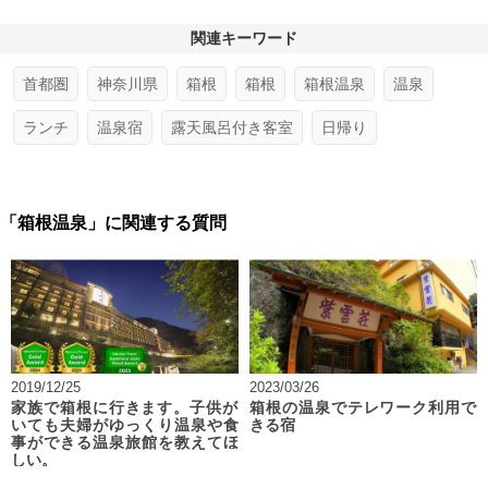
関連キーワード
首都圏
神奈川県
箱根
箱根
箱根温泉
温泉
ランチ
温泉宿
露天風呂付き客室
日帰り
「箱根温泉」に関連する質問
2019/12/25
2023/03/26
家族で箱根に行きます。子供が
箱根の温泉でテレワーク利用で
いても夫婦がゆっくり温泉や食
きる宿
事ができる温泉旅館を教えてほ
しい。