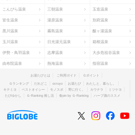
こんぴら温泉
三朝温泉
玉造温泉
皆生温泉
湯原温泉
別府温泉
黒川温泉
霧島温泉
酸ヶ湯温泉
玉川温泉
日光湯元温泉
箱根温泉
伊勢・鳥羽温泉
志摩温泉
大歩危祖谷温泉
由布院温泉
熱海温泉
指宿温泉
お湯たびとは
ご利用ガイド
Ｇポイント
Ｇランキング
だれどこ
ocruyo
お湯たび
わたしと、暮らし。
キテミヨ
ベストオイシー
モノスポ
野に行く。
カウナラ
ミツケヨ
たびゆかし
Ｇ-Ranking 推し活
食pin by Ｇ-Ranking
ハーブ酒のススメ