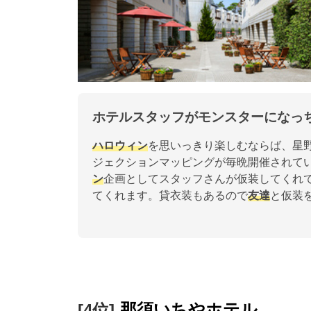
ホテルスタッフがモンスターになっ
ハロウィン
を思いっきり楽しむならば、星
ジェクションマッピングが毎晩開催されて
ン
企画としてスタッフさんが仮装してくれ
てくれます。貸衣装もあるので
友達
と仮装
那須いちやホテル
[4位]