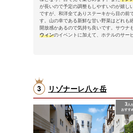
が長いので予定の調整もしやすいのが嬉し
ですが、和洋全てありステーキから目の前
す。山の幸である新鮮な甘い野菜はどれも
開放感かあるので気持ち良いです。サウナ
ウィン
のイベントに加えて、ホテルのサー
リゾナーレ八ヶ岳
3
人
おすす