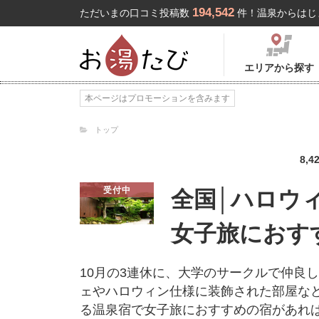
194,542
ただいまの口コミ投稿数
件！温泉からはじ
エリアから探す
本ページはプロモーションを含みます
トップ
8,4
受付中
全国│ハロウ
女子旅におす
10月の3連休に、大学のサークルで仲良
ェやハロウィン仕様に装飾された部屋な
る温泉宿で女子旅におすすめの宿があれ