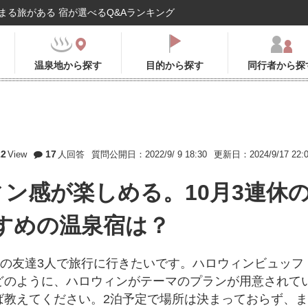
まる旅がある 宿が選べるQ&Aランキング
温泉地から探す
目的から探す
同行者から探
22
17
View
人回答
質問公開日：2022/9/ 9 18:30
更新日：2024/9/17 22:
ィン感が楽しめる。10月3連休
すめの温泉宿は？
しの友達3人で旅行に行きたいです。ハロウィンビュッフ
どのように、ハロウィンがテーマのプランが用意されて
ば教えてください。2泊予定で場所は決まっておらず、ま