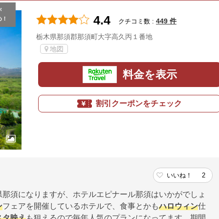
が
4.4
め！
449 件
クチコミ数 :
栃木県那須郡那須町大字高久丙１番地
地図
料金を表示
割引クーポンをチェック
いいね！
2
県那須になりますが、ホテルエピナール那須はいかがでしょ
ン
フェアを開催しているホテルで、食事とかも
ハロウィン
仕
スタ映え
も狙えるので毎年人気のプランになってます。期間