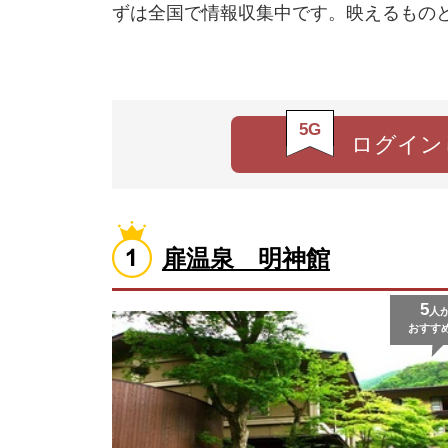
ずは全国で情報収集中です。映えるもの
5G
ログイン
扉温泉 明神館
5
人
おすす