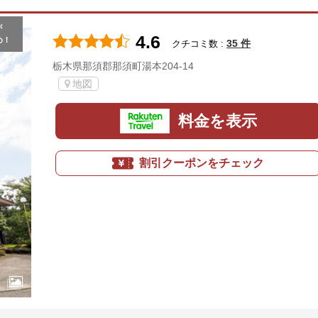
が
4.6
め！
35 件
クチコミ数 :
栃木県那須郡那須町湯本204-14
地図
料金を表示
割引クーポンをチェック