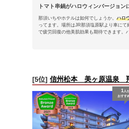
トマト串鍋がハロウィンバージョン
那須いちやホテルは如何でしょうか。
ハロ
ってます。場所はJR那須塩原駅より車にて
で疲労回復の他美肌効果も期待できます。
信州松本 美ヶ原温泉 
[5位]
1
人
おすす