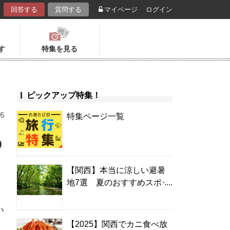
回答する
質問する
マイページ
ログイン
す
特集を見る
ピックアップ特集！
05
特集ページ一覧
の
【関西】本当に涼しい避暑
地7選 夏のおすすめスポッ
ト＆温泉宿
い
【2025】関西でカニ食べ放