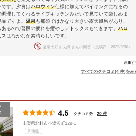
いです。夕食は
ハロウィン
仕様に加えてバイキングになるの
で調理してくれるライブキッチンみたいで見ていて楽しめま
絶品ですよ。
温泉
も那須ではかなり大きい露天風呂があり、
もあるので普段の疲れを癒やしデトックスもできます。
ハロ
ビスはなかなか素晴らしいです。
温泉大好き夫婦 さんの回答（投稿日：2022/9/30）
通報す
すべてのクチコミ(4 件)をみ
が
4.5
め！
20 件
クチコミ数 :
山梨県北杜市小淵沢町129-1
地図