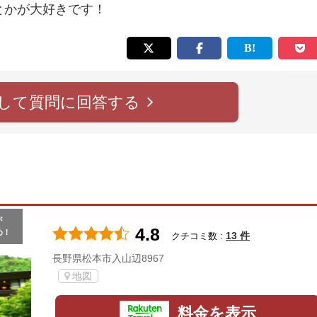
とかが大好きです！
して質問に回答する
が
4.8
め！
13 件
クチコミ数 :
長野県松本市入山辺8967
地図
料金を表示