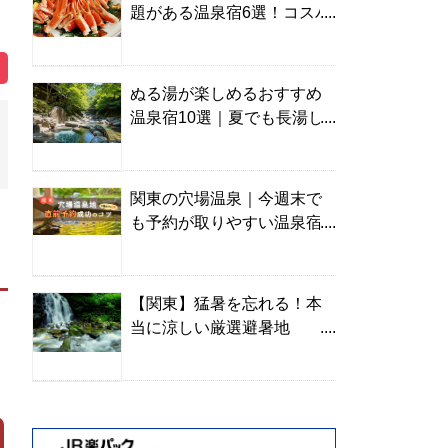
題がある温泉宿6選！コスパ
の高い宿からご褒美旅まで
ぬる湯が楽しめるおすすめ
温泉宿10選｜夏でも長湯し
やすい名湯を温泉ソムリエ
が厳選
関東の穴場温泉｜今週末で
も予約が取りやすい温泉宿
を温泉ソムリエが紹介
【関東】猛暑を忘れる！本
当に涼しい厳選避暑地
TOP10