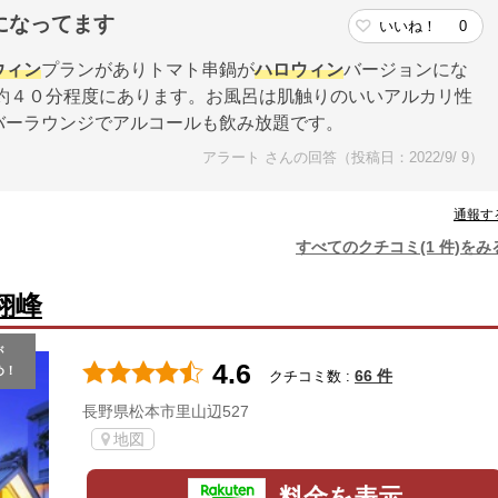
になってます
いいね！
0
ウィン
プランがありトマト串鍋が
ハロウィン
バージョンにな
約４０分程度にあります。お風呂は肌触りのいいアルカリ性
バーラウンジでアルコールも飲み放題です。
アラート さんの回答（投稿日：2022/9/ 9）
通報す
すべてのクチコミ(1 件)をみ
翔峰
が
4.6
め！
66 件
クチコミ数 :
長野県松本市里山辺527
地図
料金を表示