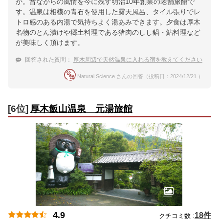
か。昔ながらの風情を今に残す明治10年創業の老舗旅館で
す。温泉は相模の青石を使用した露天風呂、タイル張りでレ
トロ感のある内湯で気持ちよく湯あみできます。夕食は厚木
名物のとん漬けや郷土料理である猪肉のしし鍋・鮎料理など
が美味しく頂けます。
回答された質問：
厚木周辺で天然温泉に入れる宿を教えてください
Natural Science さんの回答（投稿日：2024/12/21 ）
[6位]
厚木飯山温泉 元湯旅館
4.9
18件
クチコミ数 :