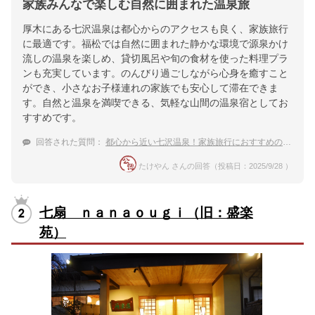
家族みんなで楽しむ自然に囲まれた温泉旅
厚木にある七沢温泉は都心からのアクセスも良く、家族旅行
に最適です。福松では自然に囲まれた静かな環境で源泉かけ
流しの温泉を楽しめ、貸切風呂や旬の食材を使った料理プラ
ンも充実しています。のんびり過ごしながら心身を癒すこと
ができ、小さなお子様連れの家族でも安心して滞在できま
す。自然と温泉を満喫できる、気軽な山間の温泉宿としてお
すすめです。
回答された質問：
都心から近い七沢温泉！家族旅行におすすめの温泉宿ってある？
たけやん さんの回答（投稿日：2025/9/28 ）
七扇 ｎａｎａｏｕｇｉ（旧：盛楽
苑）