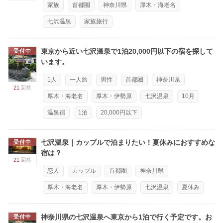
家族
首都圏
神奈川県
厚木・海老名
七沢温泉
家族旅行
東京から近い七沢温泉で1泊20,000円以下の宿を探して
受付中
います。
1人
一人旅
男性
首都圏
神奈川県
21
回答
厚木・海老名
厚木・伊勢原
七沢温泉
10月
温泉宿
1泊
20,000円以下
七沢温泉｜カップルで泊まりたい！夏休みにおすすめな
受付中
宿は？
21
回答
恋人
カップル
首都圏
神奈川県
厚木・海老名
厚木・伊勢原
七沢温泉
夏休み
神奈川県の七沢温泉へ東京から1泊で行く予定です。お
受付中