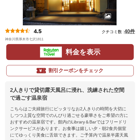
4.5
40件
クチコミ数 :
神奈川県厚木市七沢1811
地図
料金を表示
割引クーポンをチェック
2人きりで貸切露天風呂に浸れ、洗練された空間
で過ごす温泉宿
こちらはご夫婦旅行にピッタリなお2人きりの時間を大切に
しつつ上質な空間でのんびり過ごせる豪華さをご希望の方に
おすすめの温泉宿です。館内のLibrary＆Barではフリードリ
ンクサービスがあります。お食事は嬉しい夕・朝2食共個室
にてゆっくり美食に舌鼓できます。ご予算内で温泉半露天風