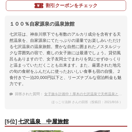
割引クーポンをチェック
１００％自家源泉の温泉旅館
七沢荘は、神奈川県下でも有数のアルカリ成分を含有する天
然温泉を、自家源泉にてたっぷりの湯量でお楽しみいただけ
る七沢温泉の温泉旅館。豊かな自然に囲まれたノスタルジッ
クな雰囲気の宿で、癒しの女子旅には最適でしょう。貸切風
呂もありますので、女子友同士でまわりを気にせずゆっくり
と温まっていただくことも出来ます。また、厳選された地元
の旬の食材をふんだんに使ったおいしい食事も宿の自慢。２
食付きで一泊20,000円以下と、リーズナブルな宿泊料金も魅
力です。
回答された質問：
女子旅を計画中！厚木の七沢温泉で天然温泉とおいしい食事を味わいたい。
ほっこり法師 さんの回答（投稿日：2021/8/16 ）
[5位]
七沢温泉 中屋旅館