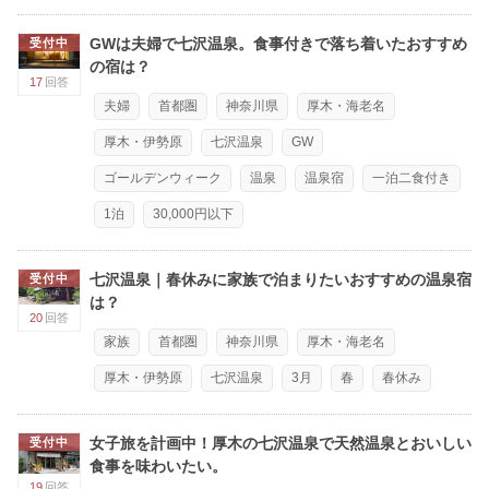
GWは夫婦で七沢温泉。食事付きで落ち着いたおすすめ
受付中
の宿は？
17
回答
夫婦
首都圏
神奈川県
厚木・海老名
厚木・伊勢原
七沢温泉
GW
ゴールデンウィーク
温泉
温泉宿
一泊二食付き
1泊
30,000円以下
七沢温泉｜春休みに家族で泊まりたいおすすめの温泉宿
受付中
は？
20
回答
家族
首都圏
神奈川県
厚木・海老名
厚木・伊勢原
七沢温泉
3月
春
春休み
女子旅を計画中！厚木の七沢温泉で天然温泉とおいしい
受付中
食事を味わいたい。
19
回答