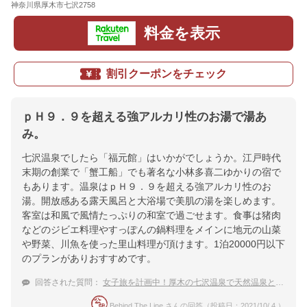
神奈川県厚木市七沢2758
地図
料金を表示
割引クーポンをチェック
ｐＨ９．９を超える強アルカリ性のお湯で湯あ
み。
七沢温泉でしたら「福元館」はいかがでしょうか。江戸時代
末期の創業で「蟹工船」でも著名な小林多喜二ゆかりの宿で
もあります。温泉はｐＨ９．９を超える強アルカリ性のお
湯。開放感ある露天風呂と大浴場で美肌の湯を楽しめます。
客室は和風で風情たっぷりの和室で過ごせます。食事は猪肉
などのジビエ料理やすっぽんの鍋料理をメインに地元の山菜
や野菜、川魚を使った里山料理が頂けます。1泊20000円以下
のプランがありおすすめです。
回答された質問：
女子旅を計画中！厚木の七沢温泉で天然温泉とおいしい食事を味わいたい。
Behind The Line さんの回答（投稿日：2021/10/ 4 ）