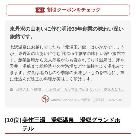
割引クーポンをチェック
東丹沢の山あいに佇む明治35年創業の味わい深い
旅館です。
七沢温泉にお越しでしたら「元湯玉川館」はいかがでしょう
か。東丹沢の山あいに佇む明治35年創業の味わい深い旅館で
す。創業当時から文人墨客からも愛されており温泉は、床や
天井、湯船まで総桧造りの大浴場などで気持ちよく湯あみで
きます。夕食は地のものや季節の美味しいものを中心に丁寧
に仕込んだ珠玉の料理が美味しく頂けます。
回答された質問：
七沢温泉｜カップルで泊まりたい！夏休みにおすすめな宿は？
Natural Science さんの回答（投稿日：2026/5/16 ）
[10位]
美作三湯 湯郷温泉 湯郷グランドホ
テル