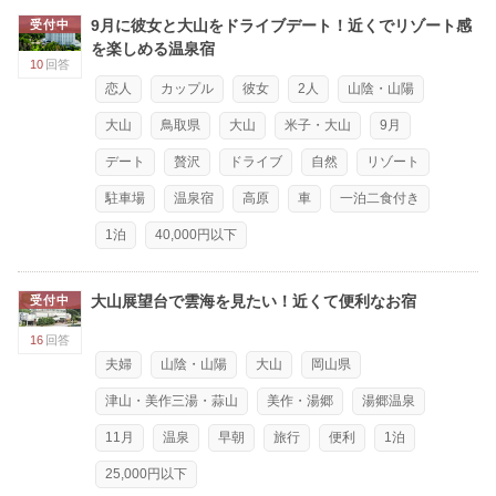
9月に彼女と大山をドライブデート！近くでリゾート感
受付中
を楽しめる温泉宿
10
回答
恋人
カップル
彼女
2人
山陰・山陽
大山
鳥取県
大山
米子・大山
9月
デート
贅沢
ドライブ
自然
リゾート
駐車場
温泉宿
高原
車
一泊二食付き
1泊
40,000円以下
大山展望台で雲海を見たい！近くて便利なお宿
受付中
16
回答
夫婦
山陰・山陽
大山
岡山県
津山・美作三湯・蒜山
美作・湯郷
湯郷温泉
11月
温泉
早朝
旅行
便利
1泊
25,000円以下