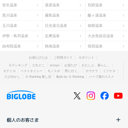
皆生温泉
湯原温泉
別府温泉
黒川温泉
霧島温泉
酸ヶ湯温泉
玉川温泉
日光湯元温泉
箱根温泉
伊勢・鳥羽温泉
志摩温泉
大歩危祖谷温泉
由布院温泉
熱海温泉
指宿温泉
お湯たびとは
ご利用ガイド
Ｇポイント
Ｇランキング
だれどこ
ocruyo
お湯たび
わたしと、暮らし。
キテミヨ
ベストオイシー
モノスポ
野に行く。
カウナラ
ミツケヨ
たびゆかし
Ｇ-Ranking 推し活
食pin by Ｇ-Ranking
ハーブ酒のススメ
個人のお客さま