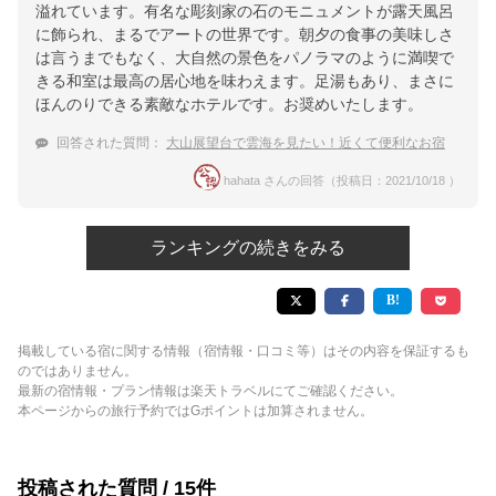
溢れています。有名な彫刻家の石のモニュメントが露天風呂
に飾られ、まるでアートの世界です。朝夕の食事の美味しさ
は言うまでもなく、大自然の景色をパノラマのように満喫で
きる和室は最高の居心地を味わえます。足湯もあり、まさに
ほんのりできる素敵なホテルです。お奨めいたします。
回答された質問：
大山展望台で雲海を見たい！近くて便利なお宿
hahata さんの回答（投稿日：2021/10/18 ）
ランキングの続きをみる
掲載している宿に関する情報（宿情報・口コミ等）はその内容を保証するも
のではありません。
最新の宿情報・プラン情報は楽天トラベルにてご確認ください。
本ページからの旅行予約ではGポイントは加算されません。
投稿された質問 / 15件