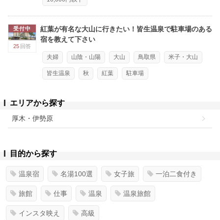
紅葉が有名な大山に行きたい！皆生温泉で駐車場のある
受付中
宿を教えて下さい
25
回答
夫婦
山陰・山陽
大山
鳥取県
米子・大山
皆生温泉
秋
紅葉
駐車場
エリアから探す
厚木・伊勢原
目的から探す
温泉宿
名湯100選
女子旅
一泊二食付き
旅館
仕事
温泉
温泉旅館
インスタ映え
高級