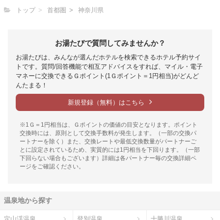
トップ
首都圏
神奈川県
お湯たびで質問してみませんか？
お湯たびは、みんなが選んだホテルを検索できるホテル予約サイ
トです。質問/回答機能で相互アドバイスをすれば、マイル・電子
マネーに交換できるＧポイント(1Ｇポイント＝1円相当)がどんど
んたまる！
新規登録（無料）はこちら
※1Ｇ＝1円相当は、Ｇポイントの価値の目安となります。ポイント
交換時には、原則として交換手数料が発生します。（一部の交換パ
ートナーを除く）また、交換レートや最低交換数量がパートナーご
とに設定されているため、実質的には1円相当を下回ります。（一部
下回らない場合もございます）詳細は各パートナー毎の交換詳細ペ
ージをご確認ください。
温泉地から探す
定山渓温泉
登別温泉
十勝川温泉