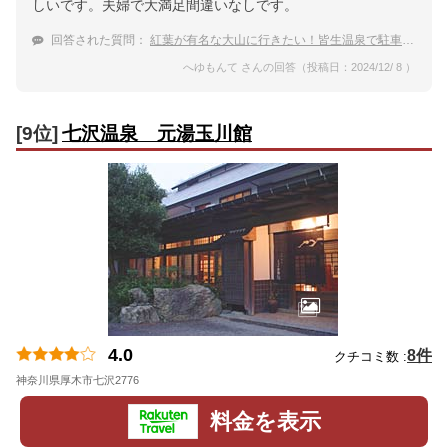
しいです。夫婦で大満足間違いなしです。
回答された質問：
紅葉が有名な大山に行きたい！皆生温泉で駐車場のある宿を教えて下さい
へゆもんて さんの回答（投稿日：2024/12/ 8 ）
[9位]
七沢温泉 元湯玉川館
4.0
8件
クチコミ数 :
神奈川県厚木市七沢2776
地図
料金を表示