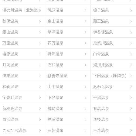
湯の川温泉（北海道）
乳頭温泉
鳴子温泉
秋保温泉
東山温泉
蔵王温泉
銀山温泉
草津温泉
伊香保温泉
万座温泉
四万温泉
鬼怒川温泉
塩原温泉
野沢温泉
白骨温泉
月岡温泉
石和温泉
湯河原温泉
伊東温泉
修善寺温泉
下田温泉（静岡県）
和倉温泉
山中温泉
あわら温泉
宇奈月温泉
下呂温泉
平湯温泉
新穂高温泉
城崎温泉
有馬温泉
白浜温泉
勝浦温泉
道後温泉
こんぴら温泉
三朝温泉
玉造温泉