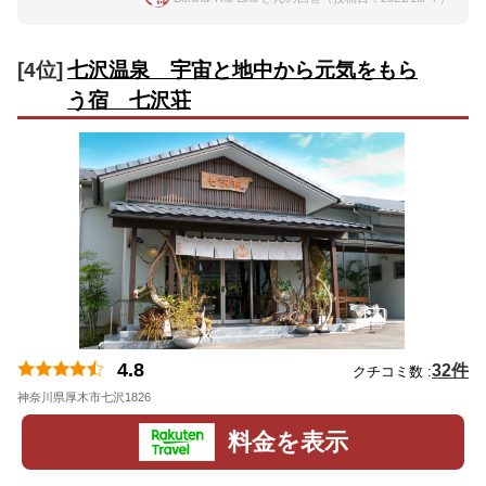
[4位]
七沢温泉 宇宙と地中から元気をもら
う宿 七沢荘
4.8
32件
クチコミ数 :
神奈川県厚木市七沢1826
地図
料金を表示