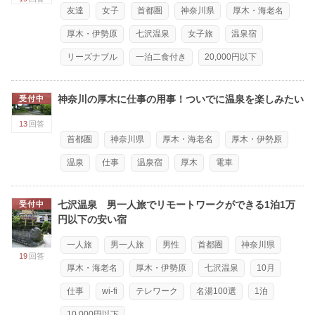
友達
女子
首都圏
神奈川県
厚木・海老名
厚木・伊勢原
七沢温泉
女子旅
温泉宿
リーズナブル
一泊二食付き
20,000円以下
神奈川の厚木に仕事の用事！ついでに温泉を楽しみたい
受付中
13
回答
首都圏
神奈川県
厚木・海老名
厚木・伊勢原
温泉
仕事
温泉宿
厚木
電車
七沢温泉 男一人旅でリモートワークができる1泊1万
受付中
円以下の安い宿
一人旅
男一人旅
男性
首都圏
神奈川県
19
回答
厚木・海老名
厚木・伊勢原
七沢温泉
10月
仕事
wi-fi
テレワーク
名湯100選
1泊
10,000円以下