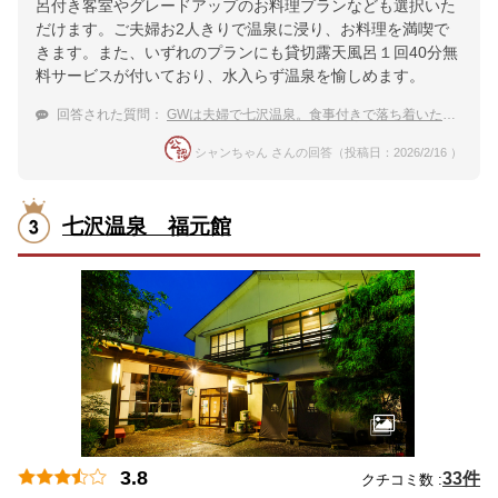
呂付き客室やグレードアップのお料理プランなども選択いた
だけます。ご夫婦お2人きりで温泉に浸り、お料理を満喫で
きます。また、いずれのプランにも貸切露天風呂１回40分無
料サービスが付いており、水入らず温泉を愉しめます。
回答された質問：
GWは夫婦で七沢温泉。食事付きで落ち着いたおすすめの宿は？
シャンちゃん さんの回答（投稿日：2026/2/16 ）
七沢温泉 福元館
3.8
33件
クチコミ数 :