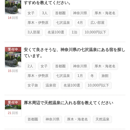
すすめを教えてください。
女子
3人
首都圏
神奈川県
厚木・海老名
14
回答
厚木・伊勢原
七沢温泉
4月
広い部屋
3人部屋
名湯100選
1泊
10,000円以下
安くて良さそうな、神奈川県の七沢温泉にある宿を探し
受付中
ています。
2人
女子
首都圏
神奈川県
厚木・海老名
15
回答
厚木・伊勢原
七沢温泉
1月
冬
旅館
女子旅
温泉宿
名湯100選
10,000円以下
厚木周辺で天然温泉に入れる宿を教えてください
受付中
21
回答
首都圏
神奈川県
厚木・海老名
天然温泉