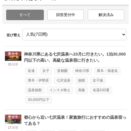
すべて
回答受付中
解決済み
並び替え
神奈川県にある七沢温泉へ10月に行きたい。1泊30,000
受付中
円以下の高い、高級な温泉宿に行きたい。
20
回答
友達
女子
首都圏
神奈川県
厚木・海老名
厚木・伊勢原
七沢温泉
旅館
女子旅
温泉旅館
インスタ映え
高級
名湯100選
30,000円以下
都心から近い七沢温泉！家族旅行におすすめの温泉宿っ
受付中
てある？
17
回答