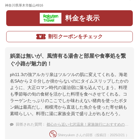
神奈川県厚木市飯山4916
地図
料金を表示
割引クーポンをチェック
娯楽は無いが、風情有る湯舎と部屋や食事処を繋
ぐ小路が魅力的！
ph11.3の強アルカリ泉はツルツルの肌に変えてくれる。海老
名SAから２０分しか掛からないのにタイムスリップしたかの
ように、大正ロマン時代の湯治宿に落ち込んでしまう。料理
も季節毎の旬の食材を活かした料理を食べさせてくれる。コ
ラーゲンたっぷりのここでしか味わえない猪肉を使ったボタ
ン鍋は最高だし、相模湾から直送した魚介を使った寄せ鍋も
素晴らしい。料理に湯に家族全員で盛り上がれるだろう。
回答された質問：
都心から近い七沢温泉！家族旅行におすすめの温泉宿ってある？
Shinryuken さんの回答（投稿日：2025/2/21 ）