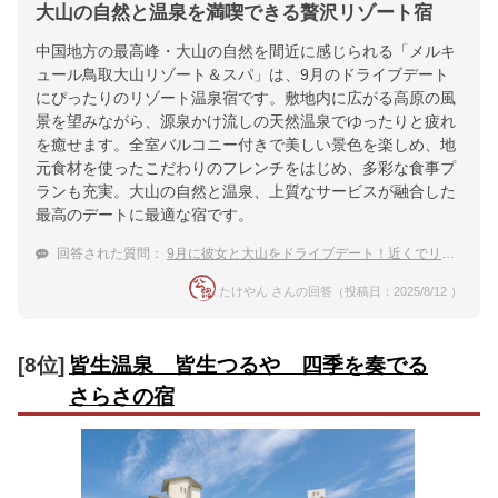
大山の自然と温泉を満喫できる贅沢リゾート宿
中国地方の最高峰・大山の自然を間近に感じられる「メルキ
ュール鳥取大山リゾート＆スパ」は、9月のドライブデート
にぴったりのリゾート温泉宿です。敷地内に広がる高原の風
景を望みながら、源泉かけ流しの天然温泉でゆったりと疲れ
を癒せます。全室バルコニー付きで美しい景色を楽しめ、地
元食材を使ったこだわりのフレンチをはじめ、多彩な食事プ
ランも充実。大山の自然と温泉、上質なサービスが融合した
最高のデートに最適な宿です。
回答された質問：
9月に彼女と大山をドライブデート！近くでリゾート感を楽しめる温泉宿
たけやん さんの回答（投稿日：2025/8/12 ）
[8位]
皆生温泉 皆生つるや 四季を奏でる
さらさの宿