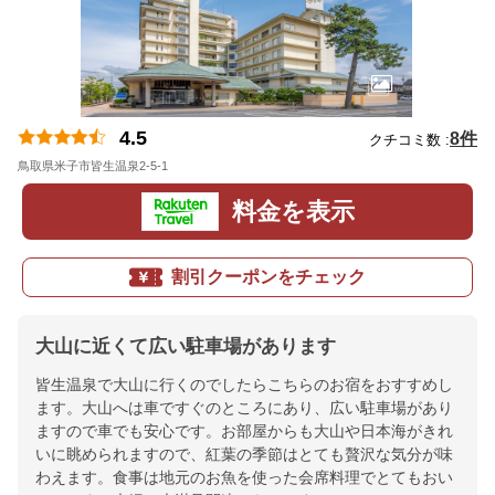
4.5
8件
クチコミ数 :
鳥取県米子市皆生温泉2-5-1
地図
料金を表示
割引クーポンをチェック
大山に近くて広い駐車場があります
皆生温泉で大山に行くのでしたらこちらのお宿をおすすめし
ます。大山へは車ですぐのところにあり、広い駐車場があり
ますので車でも安心です。お部屋からも大山や日本海がきれ
いに眺められますので、紅葉の季節はとても贅沢な気分が味
わえます。食事は地元のお魚を使った会席料理でとてもおい