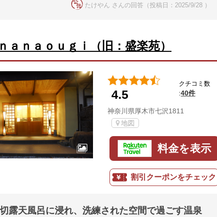
たけやん さんの回答（投稿日：2025/9/28 ）
ｎａｎａｏｕｇｉ（旧：盛楽苑）
クチコミ数
4.5
40件
:
神奈川県厚木市七沢1811
地図
料金を表示
割引クーポンをチェック
貸切露天風呂に浸れ、洗練された空間で過ごす温泉