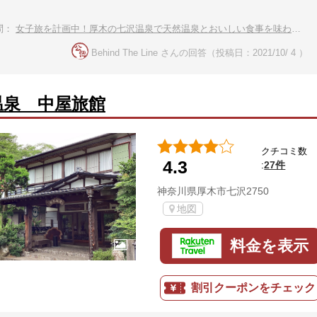
問：
女子旅を計画中！厚木の七沢温泉で天然温泉とおいしい食事を味わいたい。
Behind The Line さんの回答（投稿日：2021/10/ 4 ）
温泉 中屋旅館
クチコミ数
4.3
27件
:
神奈川県厚木市七沢2750
地図
料金を表示
割引クーポンをチェック