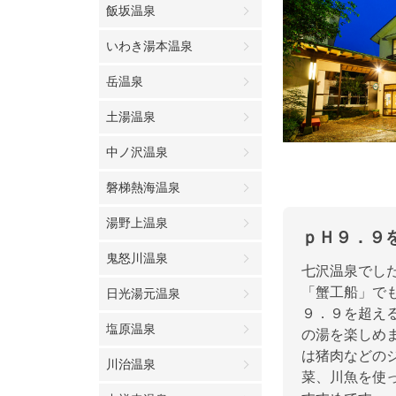
飯坂温泉
いわき湯本温泉
岳温泉
土湯温泉
中ノ沢温泉
磐梯熱海温泉
湯野上温泉
ｐＨ９．９
鬼怒川温泉
七沢温泉でし
「蟹工船」で
日光湯元温泉
９．９を超え
塩原温泉
の湯を楽しめ
は猪肉などの
川治温泉
菜、川魚を使っ