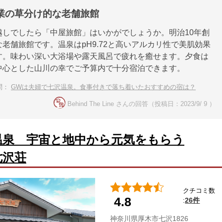
創業の草分け的な老舗旅館
越しでしたら「中屋旅館」はいかがでしょうか。明治10年創
老舗旅館です。温泉はpH9.72と高いアルカリ性で美肌効果
す。味わい深い大浴場や露天風呂で疲れを癒せます。夕食は
中心とした山川の幸でご予算内で十分宿泊できます。
問：
GWは夫婦で七沢温泉。食事付きで落ち着いたおすすめの宿は？
Behind The Line さんの回答（投稿日：2023/9/ 9 ）
温泉 宇宙と地中から元気をもらう
七沢荘
クチコミ数
4.8
26件
:
神奈川県厚木市七沢1826