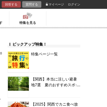
回答する
質問する
マイページ
ログイン
す
特集を見る
ピックアップ特集！
28
特集ページ一覧
【関西】本当に涼しい避暑
地7選 夏のおすすめスポッ
ト＆温泉宿
え
【2025】関西でカニ食べ放