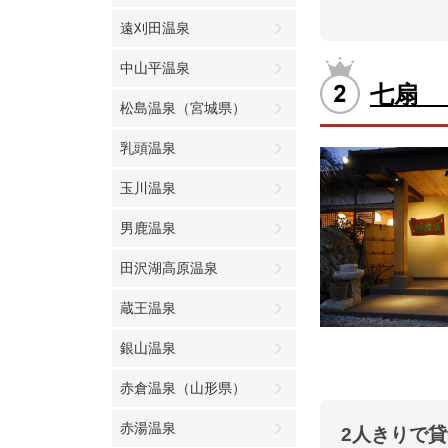
遠刈田温泉
中山平温泉
七扇 
松島温泉（宮城県）
乳頭温泉
玉川温泉
男鹿温泉
田沢湖高原温泉
蔵王温泉
銀山温泉
赤倉温泉（山形県）
赤湯温泉
2人きりで