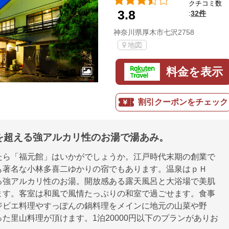
クチコミ数
3.8
32件
:
神奈川県厚木市七沢2758
地図
料金を表示
割引クーポンをチェック
を超える強アルカリ性のお湯で湯あみ。
たら「福元館」はいかがでしょうか。江戸時代末期の創業で
も著名な小林多喜二ゆかりの宿でもあります。温泉はｐＨ
る強アルカリ性のお湯。開放感ある露天風呂と大浴場で美肌
ます。客室は和風で風情たっぷりの和室で過ごせます。食事
ジビエ料理やすっぽんの鍋料理をメインに地元の山菜や野
た里山料理が頂けます。1泊20000円以下のプランがありお