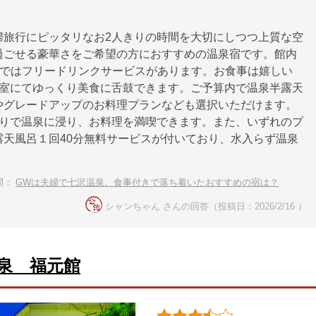
婦旅行にピッタリなお2人きりの時間を大切にしつつ上質な空
過ごせる豪華さをご希望の方におすすめの温泉宿です。館内
y＆Barではフリードリンクサービスがあります。お食事は嬉しい
個室にてゆっくり美食に舌鼓できます。ご予算内で温泉半露天
やグレードアップのお料理プランなども選択いただけます。
きりで温泉に浸り、お料理を満喫できます。また、いずれのプ
露天風呂１回40分無料サービスが付いており、水入らず温泉
。
問：
GWは夫婦で七沢温泉。食事付きで落ち着いたおすすめの宿は？
シャンちゃん さんの回答（投稿日：2026/2/16 ）
泉 福元館