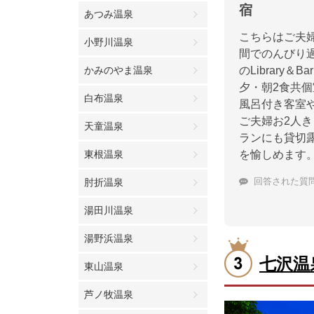
宿
あつみ温泉
こちらはご夫
小野川温泉
間でのんびり
かみのやま温泉
のLibrar
夕・朝2食共
白布温泉
風呂付き客室
ご夫婦お2人
天童温泉
ランにも貸切
東根温泉
を愉しめます
回答された質
肘折温泉
湯田川温泉
湯野浜温泉
七沢温
東山温泉
芦ノ牧温泉