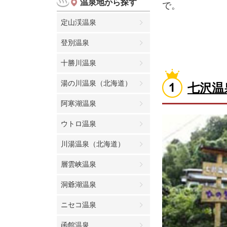
温泉地から探す
で。
定山渓温泉
登別温泉
十勝川温泉
湯の川温泉（北海道）
七沢温
阿寒湖温泉
ウトロ温泉
川湯温泉（北海道）
層雲峡温泉
洞爺湖温泉
ニセコ温泉
函館温泉