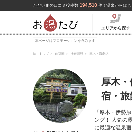
194,510
ただいまの口コミ投稿数
件！温泉からはじ
エリアから探す
本ページはプロモーションを含みます
トップ
首都圏
神奈川県
厚木・海老名
厚木・
宿・旅
「厚木・伊勢原
ング！ 人気の
に最適な温泉宿