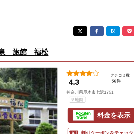
泉 旅館 福松
クチコミ数
4.3
56件
:
神奈川県厚木市七沢1751
地図
料金を表示
割引クーポンをチェック