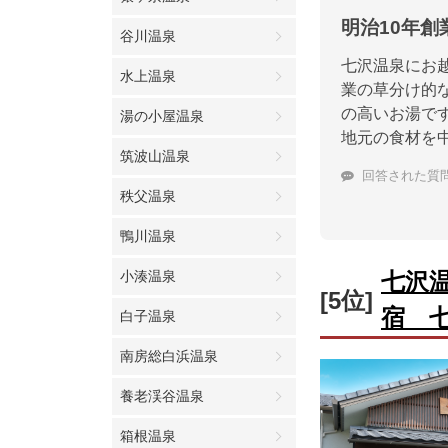
明治10年
谷川温泉
七沢温泉にお
水上温泉
業の草分け的な
の高いお湯で
湯の小屋温泉
地元の食材を
筑波山温泉
回答された質
秩父温泉
鴨川温泉
小湊温泉
七沢
[5位]
宿 
白子温泉
南房総白浜温泉
養老渓谷温泉
箱根温泉