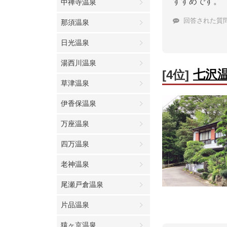
すすめです。
中禅寺温泉
回答された質
那須温泉
日光温泉
湯西川温泉
七沢
[4位]
草津温泉
伊香保温泉
万座温泉
四万温泉
老神温泉
尾瀬戸倉温泉
片品温泉
猿ヶ京温泉