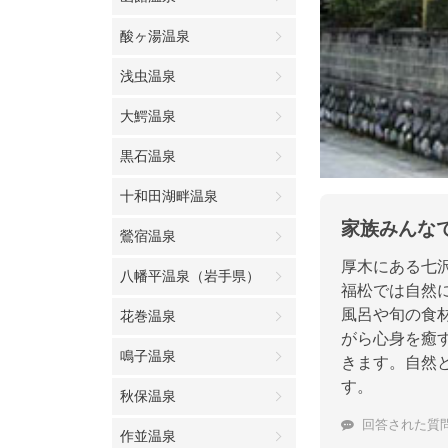
酸ヶ湯温泉
浅虫温泉
大鰐温泉
黒石温泉
十和田湖畔温泉
家族みんな
鶯宿温泉
厚木にある七
八幡平温泉（岩手県）
福松では自然
風呂や旬の食
花巻温泉
がら心身を癒
鳴子温泉
きます。自然
す。
秋保温泉
回答された質
作並温泉