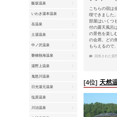
飯坂温泉
こちらの宿は
いわき湯本温泉
喫できました
部屋はいくつ
岳温泉
付の露天風呂
の景色を楽し
土湯温泉
の会席。どの
中ノ沢温泉
もらえるので
磐梯熱海温泉
回答された質
湯野上温泉
鬼怒川温泉
天然
[4位]
日光湯元温泉
塩原温泉
川治温泉