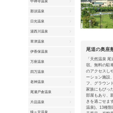
中禅寺温泉
那須温泉
日光温泉
湯西川温泉
草津温泉
尾道の奥座
伊香保温泉
「天然温泉 
万座温泉
宿。無料の駐車
のアクセスし
四万温泉
ーション施設
老神温泉
フ、グラウン
家族にもぴっ
尾瀬戸倉温泉
部屋もあり、
きを過ごせま
片品温泉
温泉)。13種
猿ヶ京温泉