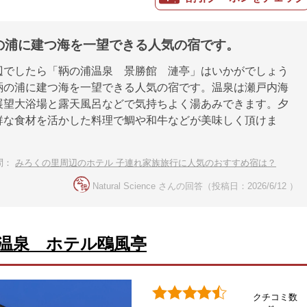
の浦に建つ海を一望できる人気の宿です。
辺でしたら「鞆の浦温泉 景勝館 漣亭」はいかがでしょう
鞆の浦に建つ海を一望できる人気の宿です。温泉は瀬戸内海
展望大浴場と露天風呂などで気持ちよく湯あみできます。夕
鮮な食材を活かした料理で鯛や和牛などが美味しく頂けま
問：
みろくの里周辺のホテル 子連れ家族旅行に人気のおすすめ宿は？
Natural Science さんの回答（投稿日：2026/6/12 ）
温泉 ホテル鴎風亭
クチコミ数