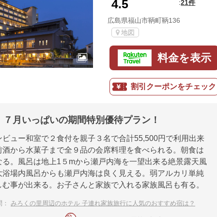
4.5
21件
:
広島県福山市鞆町鞆136
地図
料金を表示
割引クーポンをチェック
！７月いっぱいの期間特別優待プラン！
ビュー和室で２食付を親子３名で合計55,500円で利用出来
前酒から水菓子まで全９品の会席料理を食べられる。朝食は
なる。風呂は地上1５mから瀬戸内海を一望出来る絶景露天風
大浴場内風呂からも瀬戸内海は良く見える。弱アルカリ単純
しむ事が出来る。お子さんと家族で入れる家族風呂も有る。
問：
みろくの里周辺のホテル 子連れ家族旅行に人気のおすすめ宿は？