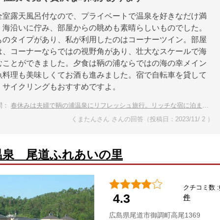
全室露天風呂付なので、プライベートで温泉を好きなだけ満
。海沿いに佇み、部屋からの眺めも素晴らしいものでした。
ものタイプがあり、私が利用したのはコーナーツイン。部屋
は、コーナーならではの視野角があり、壮大なスケールで海
むことができました。夕食は鞆の浦ならではの海の幸メイン
魚料理も美味しくてお酒も進みました。宿で自転車を貸して
、サイクリングもおすすめですよ。
問：
春休みは夫婦で鞆の浦温泉にリフレッシュ旅行。リッチな宿に泊まりたい！
くまたんさん さんの回答（投稿日：2023/11/ 2 ）
温泉 尾道ふれあいの里
クチコミ数 :
4.3
件
広島県尾道市御調町高尾1369