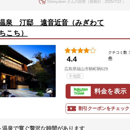
Shinryuken さんの回答（投稿日：2025/7/22 ）
温泉 汀邸 遠音近音（みぎわて
ちこち）
クチコミ数 :
4.4
件
広島県福山市鞆町鞆629
地図
料金を表示
割引クーポンをチェック
ト温泉で寛ぐ贅沢な時間があります