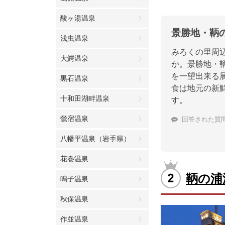
酸ヶ湯温泉
景勝地・鞆
浅虫温泉
みろくの里周
大鰐温泉
か。景勝地・
を一望出来る
黒石温泉
食は地元の新
十和田湖畔温泉
す。
鶯宿温泉
回答された質
八幡平温泉（岩手県）
花巻温泉
鞆の浦
鳴子温泉
秋保温泉
作並温泉