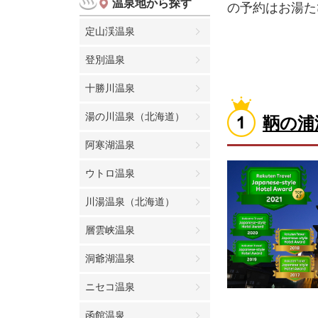
温泉地から探す
の予約はお湯た
定山渓温泉
登別温泉
十勝川温泉
湯の川温泉（北海道）
鞆の浦
阿寒湖温泉
ウトロ温泉
川湯温泉（北海道）
層雲峡温泉
洞爺湖温泉
ニセコ温泉
函館温泉