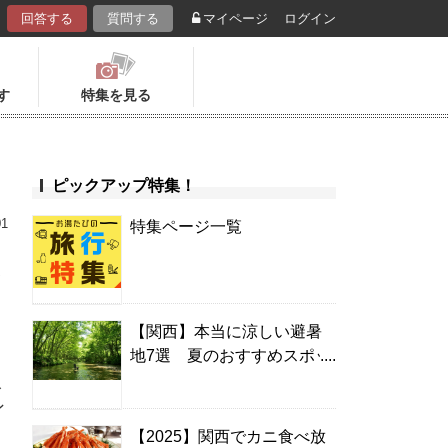
回答する
質問する
マイページ
ログイン
す
特集を見る
ピックアップ特集！
01
特集ページ一覧
【関西】本当に涼しい避暑
地7選 夏のおすすめスポッ
人
ト＆温泉宿
ン
【2025】関西でカニ食べ放