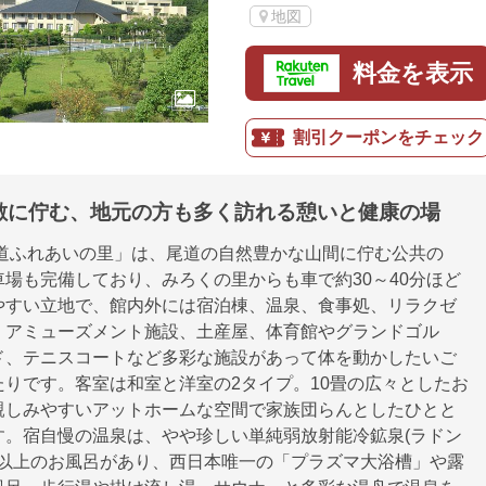
地図
料金を表示
割引クーポンをチェック
敷に佇む、地元の方も多く訪れる憩いと健康の場
尾道ふれあいの里」は、尾道の自然豊かな山間に佇む公共の
場も完備しており、みろくの里からも車で約30～40分ほど
やすい立地で、館内外には宿泊棟、温泉、食事処、リラクゼ
、アミューズメント施設、土産屋、体育館やグランドゴル
ド、テニスコートなど多彩な施設があって体を動かしたいご
たりです。客室は和室と洋室の2タイプ。10畳の広々としたお
親しみやすいアットホームな空間で家族団らんとしたひとと
す。宿自慢の温泉は、やや珍しい単純弱放射能冷鉱泉(ラドン
類以上のお風呂があり、西日本唯一の「プラズマ大浴槽」や露