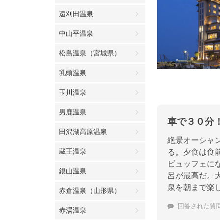
遠刈田温泉
中山平温泉
松島温泉（宮城県）
乳頭温泉
玉川温泉
男鹿温泉
車で３０分
田沢湖高原温泉
絶景オーシャン
蔵王温泉
る。夕食は食
ビュッフェに
銀山温泉
呂が最高だ。
泉を朝まで楽
赤倉温泉（山形県）
回答された質
赤湯温泉