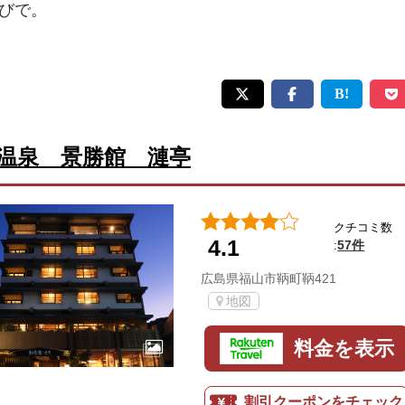
びで。
温泉 景勝館 漣亭
クチコミ数
4.1
57件
:
広島県福山市鞆町鞆421
地図
料金を表示
割引クーポンをチェック