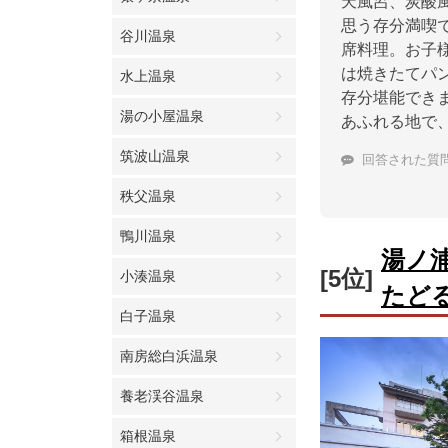
天風呂、炭酸
思う存分満喫
谷川温泉
席料理。お子
は焼きたてパ
水上温泉
存分堪能でき
湯の小屋温泉
あふれる地で
筑波山温泉
回答された質
秩父温泉
鴨川温泉
湯ノ
[5位]
小湊温泉
たど
白子温泉
南房総白浜温泉
養老渓谷温泉
箱根温泉