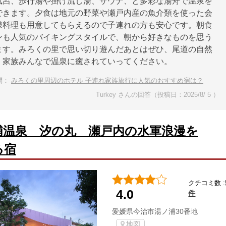
風呂、歩行湯や掛け流し湯、サウナ、と多彩な湯舟で温泉を
できます。夕食は地元の野菜や瀬戸内産の魚介類を使った会
様料理も用意してもらえるので子連れの方も安心です。朝食
ンも人気のバイキングスタイルで、朝から好きなものを思う
ます。みろくの里で思い切り遊んだあとはぜひ、尾道の自然
、家族みんなで温泉に癒されていってください。
問：
みろくの里周辺のホテル 子連れ家族旅行に人気のおすすめ宿は？
Turkey さんの回答（投稿日：2025/8/ 5 ）
浦温泉 汐の丸 瀬戸内の水軍浪漫を
る宿
クチコミ数 :
4.0
件
愛媛県今治市湯ノ浦30番地
地図