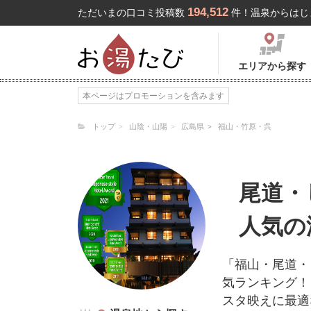
194,512
ただいまの口コミ投稿数
件！温泉からはじ
エリアから探す
本ページはプロモーションを含みます
トップ
山陰・山陽
広島県
福山・竹原・呉
尾道・
人気の
「福山・尾道・
気ランキング！
スタ映えに最適