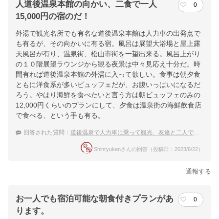
人道後温泉本館の向かい、二食で一人
0
15,000円の宿のだ！
外湯で観光名所でも有名な道後温泉本館は人力車の出発点で
も有るが、その向かいに有る宿。風呂は展望大浴場と屋上露
天風呂が有り、温泉街、松山市街を一望出来る。風呂上がり
の１０階展望ラウンジから観る夜景は中々見応え十分だ。時
間有れば道後温泉本館の外湯に入って欲しい。食事は朝夕食
ともに洋食系が多いビュッフェだが、お腹いっぱいになるだ
ろう。やはり海鮮を食べたいと言う方は朝ビュッフェのみの
12,000円くらいのプランにして、夕食は温泉街の海鮮飲食店
で食べる、という手も有る。
回答された質問：
道後温泉で人力車に乗って観光、友達と二人で便利な宿
Shinryukenさんの回答（投稿日：2023/6/22）
通報する
お一人でも宿泊可能な朝食付きプランがあ
0
ります。