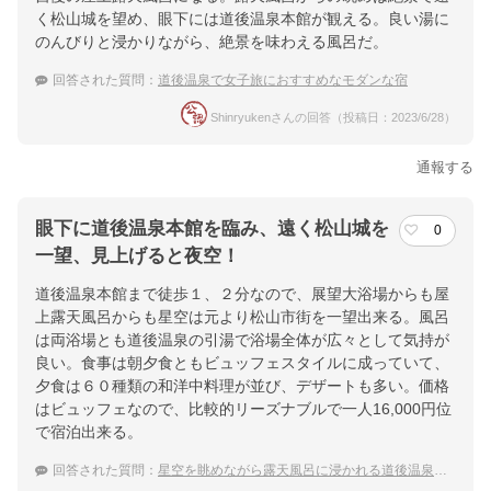
く松山城を望め、眼下には道後温泉本館が観える。良い湯に
のんびりと浸かりながら、絶景を味わえる風呂だ。
回答された質問：
道後温泉で女子旅におすすめなモダンな宿
Shinryukenさんの回答（投稿日：2023/6/28）
通報する
眼下に道後温泉本館を臨み、遠く松山城を
0
一望、見上げると夜空！
道後温泉本館まで徒歩１、２分なので、展望大浴場からも屋
上露天風呂からも星空は元より松山市街を一望出来る。風呂
は両浴場とも道後温泉の引湯で浴場全体が広々として気持が
良い。食事は朝夕食ともビュッフェスタイルに成っていて、
夕食は６０種類の和洋中料理が並び、デザートも多い。価格
はビュッフェなので、比較的リーズナブルで一人16,000円位
で宿泊出来る。
回答された質問：
星空を眺めながら露天風呂に浸かれる道後温泉の宿はありますか？