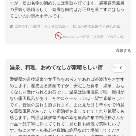
すが、松山名物の鯛めしには舌鼓を打てます。展望露天風呂
の景観が素晴らしく、綺麗な館内はお正月を過ごすにはもっ
てこいのお奨めホテルです。
回答された質問：
お正月に温泉へ、松山か道後温泉で子連れの家族旅行におすすめな温泉宿は？
hahataさんの回答（投稿日：2022/12/16）
通報する
温泉、料理、おめてなしが素晴らしい宿
0
愛媛県の道後温泉で女子旅をお考えであれば茶波瑠をおすす
めします。歴史ある旅館ですが、安定した食事、温泉、おも
てなしを受けられるお宿です。温泉は道後温泉で唯一屋根が
ない露天風呂があり、そのロケーションは一望で素晴らしい
です。普段の疲れも癒されます。また見た目も華やかで綺麗
な薔薇風呂があったりと宿泊者を楽しませてくれり気配りも
感じます。料理は愛媛県の海の幸を最高の形で料理長さんが
一品一品丁寧に作ってくれて、見た目も綺麗で美味しいで
す。特にオマール海老や真鯛は絶品なので堪能してくださ