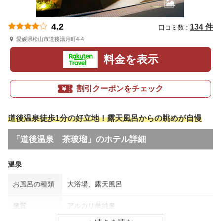
4.2
134 件
口コミ数 :
愛媛県松山市道後湯月町4-4
料金を表示
割引クーポンをチェック
道後温泉徒歩1分の好立地！露天風呂からの眺めが自慢
「道後温泉 茶玻瑠」のホテル詳細
温泉
お風呂の種類
大浴場、露天風呂
泉質
アルカリ単純泉