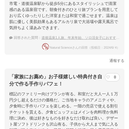
市電・道後温泉駅から徒歩5分にあるスタイリッシュで清潔
感のある温泉宿です。朝食付きのひとり旅プランを用意して
おり広くゆったりした洋室または和室で過ごせます。温泉は
肌に優しく美肌効果もあるアルカリ泉で大浴場や露天風呂で
気持ちよく湯あみできます。
回答された質問：
道後温泉1人旅、年末年始、ソロ活女子におすすめな温泉宿が知りたい！
Natural Scienceさんの回答（投稿日：2024/6/ 4）
通報する
「家族にお薦め」お子様嬉しい特典付き自
0
分で作る手作りパフェ！
標記のファミリー向けプランが有る。和室だと大人一人１万
円少し超えるだけの価格だ。ご当地キャラのアメニティや、
夕食時に手作りパフェを楽しめる。一階の売店で使える割引
チケットを貰える。夕食ビュッフェはメインを肉料理か魚料
理に決め、後は好きなものを好きなだけ取れば良い。デザー
ト屋ソフトドリンクも沢山有る。子供から大人まで気に入る