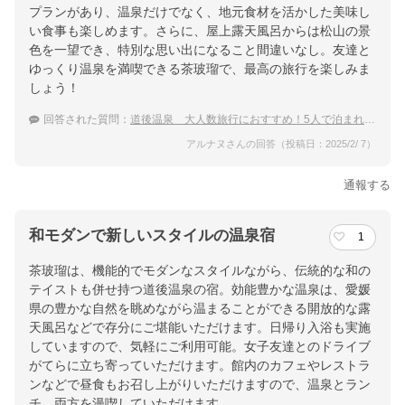
プランがあり、温泉だけでなく、地元食材を活かした美味し
い食事も楽しめます。さらに、屋上露天風呂からは松山の景
色を一望でき、特別な思い出になること間違いなし。友達と
ゆっくり温泉を満喫できる茶玻瑠で、最高の旅行を楽しみま
しょう！
回答された質問：
道後温泉 大人数旅行におすすめ！5人で泊まれる温泉宿
アルナヌさんの回答（投稿日：2025/2/ 7）
通報する
和モダンで新しいスタイルの温泉宿
1
茶玻瑠は、機能的でモダンなスタイルながら、伝統的な和の
テイストも併せ持つ道後温泉の宿。効能豊かな温泉は、愛媛
県の豊かな自然を眺めながら温まることができる開放的な露
天風呂などで存分にご堪能いただけます。日帰り入浴も実施
していますので、気軽にご利用可能。女子友達とのドライブ
がてらに立ち寄っていただけます。館内のカフェやレストラ
ンなどで昼食もお召し上がりいただけますので、温泉とラン
チ、両方を漫喫していただけます。