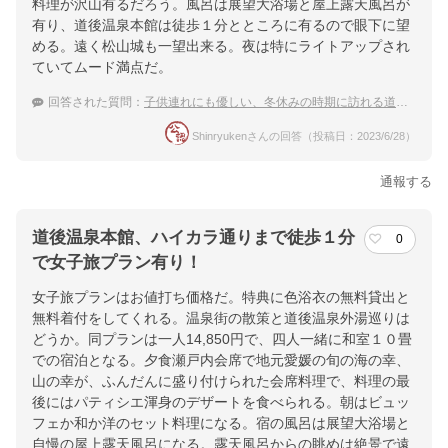
料理が沢山有るだろう。風呂は展望大浴場と屋上露天風呂が
有り、道後温泉本館は徒歩１分とところに有るので眼下に望
める。遠く松山城も一望出来る。夜は特にライトアップされ
ていてムード満点だ。
回答された質問：
子供連れにも優しい、冬休みの時期に訪れる道後温泉の宿
Shinryukenさんの回答（投稿日：2023/6/28）
通報する
道後温泉本館、ハイカラ通りまで徒歩１分
0
で女子旅プラン有り！
女子旅プランはお値打ち価格だ。特典に色浴衣の無料貸出と
無料着付をしてくれる。温泉街の散策と道後温泉外湯巡りは
どうか。同プランは一人14,850円で、四人一緒に和室１０畳
での宿泊となる。夕食瀬戸内会席で地元愛媛の旬の海の幸、
山の幸が、ふんだんに盛り付けられた会席料理で、料理の最
後にはパティシエ渾身のデザートを食べられる。朝はビュッ
フェか和か洋のセット料理になる。宿の風呂は展望大浴場と
自慢の屋上露天風呂になる。露天風呂からの眺めは絶景で遠