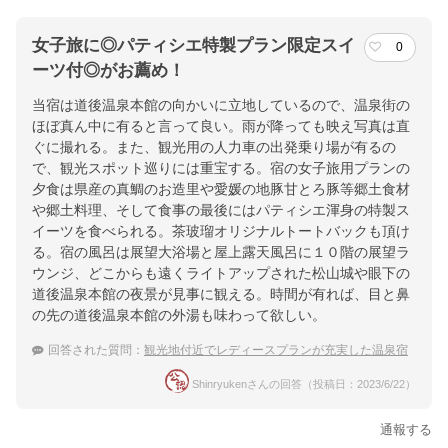
女子旅に◎パティシエ特製プラン限定スイ
0
ーツ付◎がお薦め！
当宿は道後温泉本館の向かいに立地しているので、温泉街の
ほぼ真ん中に有ると言って良い。雨が降っても映え写真は直
ぐに撮れる。また、観光用の人力車の出発乗り場が有るの
で、観光スポット巡りには重宝する。宿の女子旅用プランの
夕食は県産の真鯛のお造里や愛媛の地豚甘とろ豚等郷土食材
や郷土料理、そして食事の最後にはパティシエ渾身の特製ス
イーツを食べられる。茶玻瑠オリジナルトートバックも頂け
る。宿の風呂は展望大浴場と屋上露天風呂に１０階の展望ラ
ウンジ、どこからも遠くライトアップされた松山城や眼下の
道後温泉本館の夜景が見事に観える。時間が有れば、目と鼻
の先の道後温泉本館の外湯も味わって欲しい。
回答された質問：
観光地付近でレディースプランが充実した温泉宿
Shinryukenさんの回答（投稿日：2023/6/22）
通報する