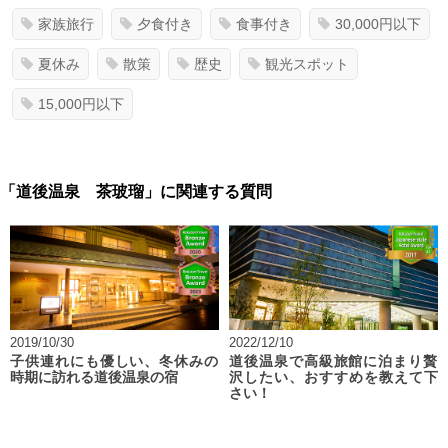
家族旅行
夕食付き
食事付き
30,000円以下
夏休み
散策
歴史
観光スポット
15,000円以下
「道後温泉 茶玻瑠」に関連する質問
2019/10/30
2022/12/10
子供連れにも優しい、冬休みの
道後温泉で高級旅館に泊まり贅
時期に訪れる道後温泉の宿
沢したい、おすすめを教えて下
さい！