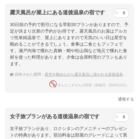
露天風呂が屋上にある道後温泉の宿です
0
30日前の予約で割引になる早割30プランがありますので、予
定が決まり次第の予約がお得です。露天風呂のお湯はアルカ
リ性単純温泉で、屋上にありますので天気のいい日は星空を
眺めることができるでしょう。食事は二食ともブッフェで
す。瀬戸内海で獲れた真鯛・蛸や松山鶏など地元で獲れた食
材を使った料理があります。夕食は会席料理のプランもあり
ます。
回答された質問：
星空を眺めながら露天風呂に浸かれる道後温泉の宿はありますか？
ずんたこすさんの回答（投稿日：2024/11/11）
通報する
女子旅プランがある道後温泉の宿です
0
女子旅プランがあり、ロクシタンのアメニティーのプレゼン
トの特典があります。宿泊料金は部屋のグレードによって異