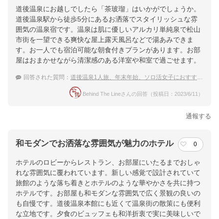
道後温泉にお越しでしたら「茶玻瑠」はいかがでしょうか。
道後温泉駅から徒歩5分にあるお洒落でスタイリッシュな雰
囲気の温泉宿です。温泉は肌に優しいアルカリ単純泉で松山
市街を一望できる爽快な屋上露天風呂などで湯あみできま
す。お一人でも宿泊可能な朝食付きプランがあります。お部
屋はおまかせながら清潔感のある洋室や和室で過ごせます。
回答された質問：
道後温泉1人旅、年末年始、ソロ活女子におすすめな温泉宿が知りたい！
Behind The Lineさんの回答（投稿日：2023/6/11）
通報する
和モダンでお洒落な雰囲気が魅力のホテル
0
ホテルのロビーからレストラン、お部屋にいたるまでおしゃ
れな雰囲気に覆われています。新しい感覚で設計されていて
旅館のような落ち着きとホテルのような華やかさを共に持つ
ホテルです。お部屋も和モダンな雰囲気で広く景観の良いの
も自慢です。道後温泉本館にも近くて温泉街の散策にも便利
な立地です。夕食のビュッフェも和洋折衷で実に美味しいで