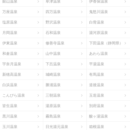
銀山温泉
草津温泉
伊香保温泉
万座温泉
四万温泉
鬼怒川温泉
塩原温泉
野沢温泉
白骨温泉
月岡温泉
石和温泉
湯河原温泉
伊東温泉
修善寺温泉
下田温泉（静岡県）
和倉温泉
山中温泉
あわら温泉
宇奈月温泉
下呂温泉
平湯温泉
新穂高温泉
城崎温泉
有馬温泉
白浜温泉
勝浦温泉
道後温泉
こんぴら温泉
三朝温泉
玉造温泉
皆生温泉
湯原温泉
別府温泉
黒川温泉
霧島温泉
酸ヶ湯温泉
玉川温泉
日光湯元温泉
箱根温泉