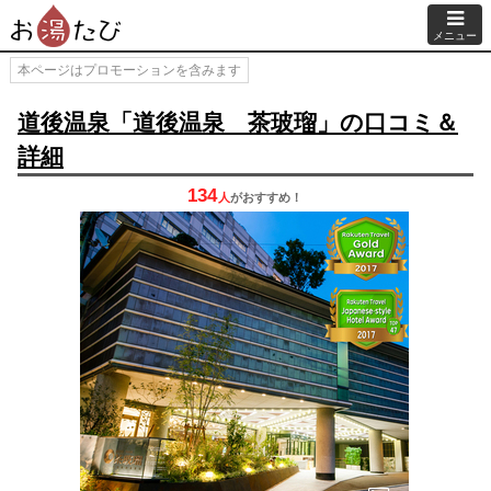
メニュー
本ページはプロモーションを含みます
道後温泉「道後温泉 茶玻瑠」の口コミ＆
詳細
134
人
が
おすすめ！