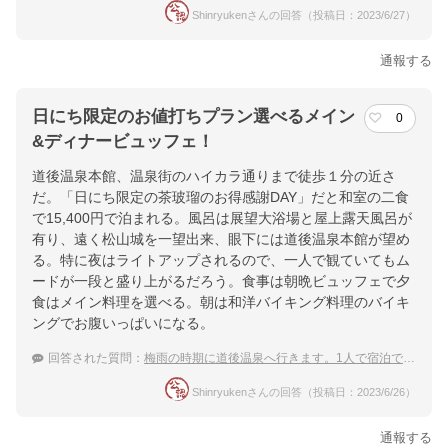
Shinryukenさんの回答（投稿日：2023/6/27）
通報する
日にち限定のお値打ちプラン選べるメイン
0
&ディナービュッフェ！
道後温泉本館、温泉街のハイカラ通りまで徒歩１分の近さ
だ。「日にち限定の茶玻瑠のお得感謝DAY」だと和室の二食
で15,400円で泊まれる。風呂は展望大浴場と屋上露天風呂が
有り、遠く松山城を一望出来、眼下には道後温泉本館が望め
る。特に夜はライトアップされるので、一人で観ていてもム
ードが一段と盛り上がるだろう。食事は朝晩ビュッフェで夕
食はメイン料理を選べる。朝は和洋バイキング料理のバイキ
ングでお腹いっぱいになる。
回答された質問：
梅雨の時期に道後温泉へ行きます。1人で宿泊できる宿
Shinryukenさんの回答（投稿日：2023/6/26）
通報する