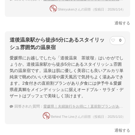
Shinryukenさんの回答（投稿日：2026/1/14）
通報する
道後温泉駅から徒歩5分にあるスタイリッ
0
シュ雰囲気の温泉宿
愛媛県にお越しでしたら「道後温泉 茶玻瑠」はいかがでし
ょうか。道後温泉駅から徒歩5分にあるスタイリッシュ雰囲
気の温泉宿です。温泉は肌に優しく美容にも良いアルカリ単
純泉で眺めのいい大浴場や露天風呂で気持ちよく湯あみでき
ます。2食付きの直前割プランがあり夕食には伊予牛＆愛媛
県産真鯛をメインディッシュに据えオードブル・サラダ・デ
ザートはブッフェで美味しく頂けます。
回答された質問：
愛媛県｜夫婦旅行をお得に！直前割プランがある宿のおすすめは？
Behind The Lineさんの回答（投稿日：2025/1/10）
通報する