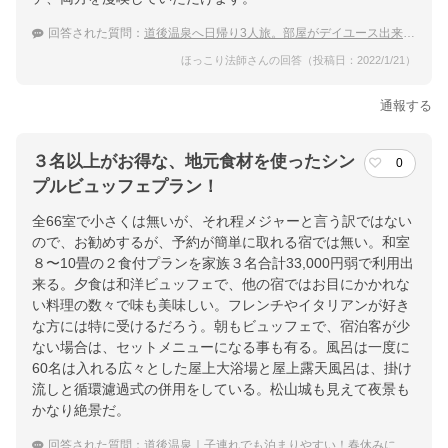
回答された質問：
道後温泉へ日帰り3人旅。部屋がデイユース出来る温泉宿を教えて。
ほっこり法師さんの回答（投稿日：2022/1/21）
通報する
３名以上がお得な、地元食材を使ったシン
0
プルビュッフェプラン！
全66室で小さくは無いが、それ程メジャーと言う訳ではない
ので、お勧めするが、予約が簡単に取れる宿では無い。和室
８〜10畳の２食付プランを家族３名合計33,000円弱で利用出
来る。夕食は和洋ビュッフェで、他の宿ではお目にかかれな
い料理の数々で味も美味しい。フレンチやイタリアンが好き
な方には特に受けるだろう。朝もビュッフェで、宿泊客が少
ない場合は、セットメニューになる事も有る。風呂は一度に
60名は入れる広々とした屋上大浴場と屋上露天風呂は、掛け
流しと循環濾過式の併用をしている。松山城も見えて夜景も
かなり絶景だ。
回答された質問：
道後温泉｜子連れでも泊まりやすい！春休みにおすすめな穴場の宿は？