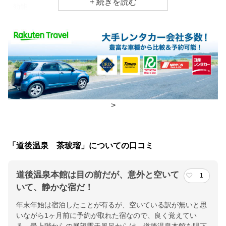
効能
関節痛、五十肩、神経痛
食事場所
朝食
レストラン(バイキング)
夕食
部屋、レストラン
チェックイン・チェックアウト時間
>
チェックイン
15:00(最終チェックイン：24:00)
チェックアウ
10:00
「道後温泉 茶玻瑠」についての口コミ
ト
道後温泉本館は目の前だが、意外と空いて
1
交通アクセス
いて、静かな宿だ！
私鉄伊予鉄道線道後温泉下車徒歩５分／ＪＲ予讃線松山駅下車タ
年末年始は宿泊したことが有るが、空いている訳が無いと思
クシー１５分／松山空港から車で３０分
いながら1ヶ月前に予約が取れた宿なので、良く覚えてい