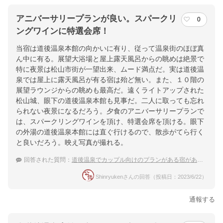
アニバーサリープランが良い。スパークリ
0
ングワインに特選会席！
当宿は道後温泉本館の向かいに有り、従って温泉街のほぼ真
ん中に有る。展望大浴場と屋上露天風呂からの眺めは絶景で
特に夜景は松山市街が一望出来、ムード満点だ。実は道後温
泉では屋上に露天風呂が有る宿は殆ど無い。また、１０階の
展望ラウンジからの眺めも最高だ。遠くライトアップされた
松山城、眼下の道後温泉本館も見事だ。二人に取っても忘れ
られない夜景になるだろう。夕食のアニバーサリープランで
は、スパークリングワインを頂け、特選会席を頂ける。眼下
の外湯の道後温泉本館には直ぐ行けるので、散歩がてら行く
と良いだろう。映え写真が撮れる。
回答された質問：
道後温泉でカップル向けのプランがある宿があったら教えて！
Shinryukenさんの回答（投稿日：2023/6/22）
通報する