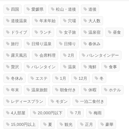
四国
愛媛県
松山・道後
道後
道後温泉
年末年始
穴場
大人数
ドライブ
ランチ
女子旅
温泉宿
昼食
旅行
日帰り温泉
日帰り
春休み
露天風呂
会席料理
2月
バレンタインデー
贅沢
バレンタイン
温泉
海鮮
食事
冬休み
エステ
1月
12月
冬
年末
温泉旅館
朝食付き
休暇
ホテル
レディースプラン
モダン
一泊二食付き
4人部屋
20,000円以下
7月
梅雨
15,000円以上
夏
観光
正月
豪華