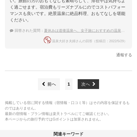
い。旅館の方のおもてなしも素晴らしく、滞在中は気持ちよ
く過ごせます。宿泊費もリーズナブルにのでコストパフォー
マンスも良いです。絶景温泉に絶品料理、おもてなしを堪能
ください。
回答された質問：
夏休みは道後温泉へ、女子旅におすすめの温泉宿は？
温泉大好き夫婦さんの回答（投稿日：2022/5/29）
通報する
前へ
1
次へ
掲載している宿に関する情報（宿情報・口コミ等）はその内容を保証するも
のではありません。
最新の宿情報・プラン情報は楽天トラベルにてご確認ください。
本ページからの旅行予約ではGポイントは加算されません。
関連キーワード