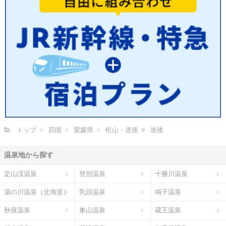
トップ
四国
愛媛県
松山・道後
道後
温泉地から探す
定山渓温泉
登別温泉
十勝川温泉
湯の川温泉（北海道）
乳頭温泉
鳴子温泉
秋保温泉
東山温泉
蔵王温泉