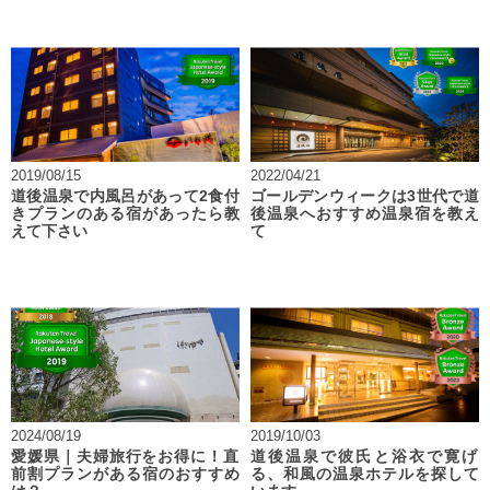
2019/08/15
2022/04/21
道後温泉で内風呂があって2食付
ゴールデンウィークは3世代で道
きプランのある宿があったら教
後温泉へおすすめ温泉宿を教え
えて下さい
て
2024/08/19
2019/10/03
愛媛県｜夫婦旅行をお得に！直
道後温泉で彼氏と浴衣で寛げ
前割プランがある宿のおすすめ
る、和風の温泉ホテルを探して