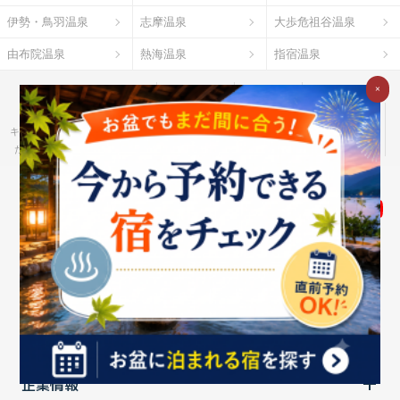
伊勢・鳥羽温泉
志摩温泉
大歩危祖谷温泉
由布院温泉
熱海温泉
指宿温泉
お湯たびとは
ご利用ガイド
Ｇポイント
×
Ｇランキング
だれどこ
ocruyo
お湯たび
わたしと、暮らし。
キテミヨ
ベストオイシー
モノスポ
野に行く。
カウナラ
ミツケヨ
たびゆかし
Ｇ-Ranking 推し活
食pin by Ｇ-Ranking
ハーブ酒のススメ
個人のお客さま
法人のお客さま
企業情報