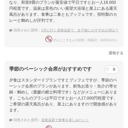
なり、和室8畳のプランが最安値で平日ですとお一人18,000
円程度です。温泉は景色のいい展望大浴場と屋上にある露天
風呂があります。食事は二食ともブッフェです。宿特製のカ
レーと鯛めしが評判です。
回答された質問：
2月に行く道後温泉で、女子旅におすすめな宿は？
ずんたこすさんの回答（投稿日：2024/11/11）
通報する
季節のベーシック会席がおすすめです
0
夕食はスタンダードプランですとブッフェですが、季節のベ
ーシック会席のプランがあります。鮮魚お造り・魚介の寄せ
鍋・鯛めし（愛媛の郷土料理です）などがメニューにありま
す。こちらのプランは平日ですとお一人17,000円程度です。
ご希望の露天風呂があり、屋上にありますので開放感があり
ます。
回答された質問：
道後温泉で食事を楽しみたい！