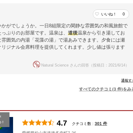
いいね！
0
いかがでしょうか。一日8組限定の閑静な雰囲気の和風旅館で
たっぷりのお部屋です。温泉は、
道後
温泉から引き湯してお
な雰囲気の内湯「花藻の湯」で湯あみできます。夕食には瀬
オリジナル会席料理を提供してくれます。少し値は張ります
Natural Science さんの回答（投稿日：2021/6/14）
通報す
すべてのクチコミ(3 件)をみ
が
4.7
め！
301 件
クチコミ数 :