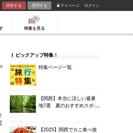
回答する
質問する
マイページ
ログイン
す
特集を見る
ピックアップ特集！
39
特集ページ一覧
【関西】本当に涼しい避暑
地7選 夏のおすすめスポッ
ト＆温泉宿
冬
質
【2025】関西でカニ食べ放