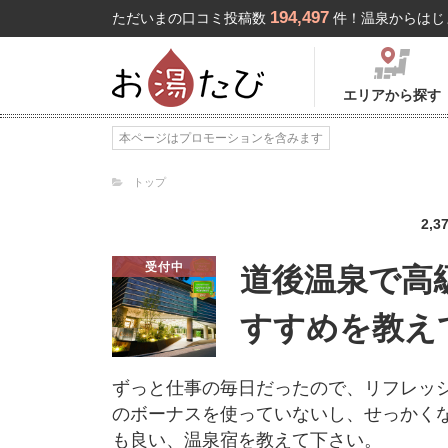
194,497
ただいまの口コミ投稿数
件！温泉からはじ
エリアから探す
本ページはプロモーションを含みます
トップ
2,3
受付中
道後温泉で高
すすめを教え
ずっと仕事の毎日だったので、リフレッ
のボーナスを使っていないし、せっかく
も良い、温泉宿を教えて下さい。