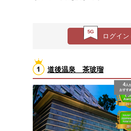
5G
ログイン
道後温泉 茶玻瑠
4
人
おすす