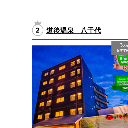
道後温泉 八千代
3
人
おすす