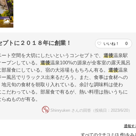
セプトに２０１８年に創業！
いいね！
0
ベート空間を大切にしたいというコンセプトで、
道後
温泉駅
オープンしている。
道後
温泉100%の源泉が全客室の露天風呂
に部屋食にしている。宿の大浴場ももちろん有る。
道後
温泉
ジー風呂でリラックス出来るだろう。また、食事は食材への
、地元旬の食材を朝取り入れている。余計な調味料は使わ
にこだわっている。部屋食で有るが、熱い料理は熱いうちに
ならぬものが有る。
Shinryuken さんの回答（投稿日：2023/6/20）
通報す
すべてのクチコミ(3 件)をみ