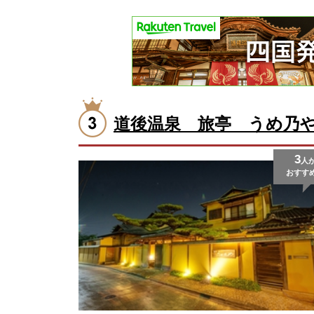
道後温泉 旅亭 うめ乃
3
人
おすす