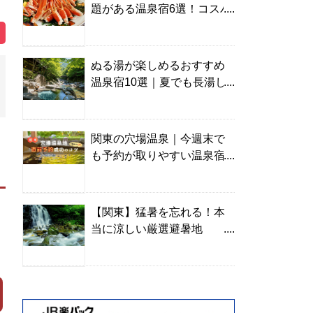
題がある温泉宿6選！コスパ
の高い宿からご褒美旅まで
ぬる湯が楽しめるおすすめ
温泉宿10選｜夏でも長湯し
やすい名湯を温泉ソムリエ
が厳選
関東の穴場温泉｜今週末で
も予約が取りやすい温泉宿
を温泉ソムリエが紹介
【関東】猛暑を忘れる！本
当に涼しい厳選避暑地
TOP10