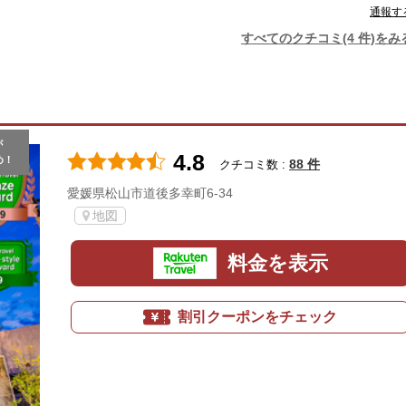
通報す
すべてのクチコミ(4 件)をみ
が
4.8
め！
88 件
クチコミ数 :
愛媛県松山市道後多幸町6-34
地図
料金を表示
割引クーポンをチェック