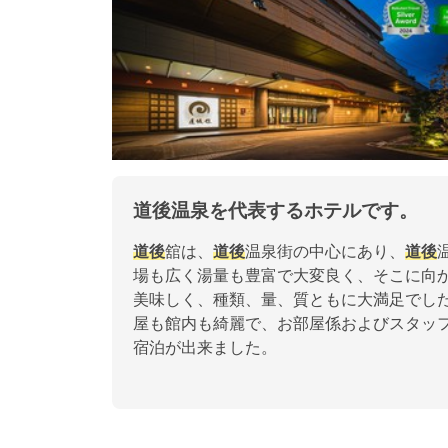
道後温泉を代表するホテルです。
道後
舘は、
道後
温泉街の中心にあり、
道後
場も広く湯量も豊富で大変良く、そこに向
美味しく、種類、量、質ともに大満足でし
屋も館内も綺麗で、お部屋係およびスタッ
宿泊が出来ました。