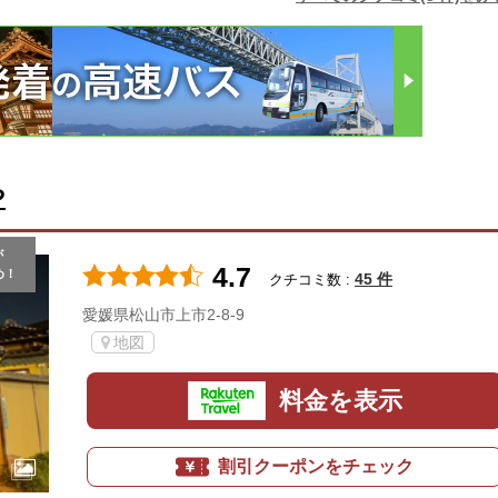
や
が
4.7
め！
45 件
クチコミ数 :
愛媛県松山市上市2-8-9
地図
料金を表示
割引クーポンをチェック