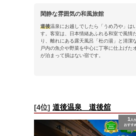
閑静な雰囲気の和風旅館
道後
温泉にお越しでしたら「うめ乃や」は
す。客室は、日本情緒あふれる和室で風情
り、離れにある露天風呂「杜の湯」と清潔
戸内の魚介や野菜を中心に丁寧に仕上げた
が泊まって損はない宿です。
道後温泉 道後舘
[4位]
1
人
おすす