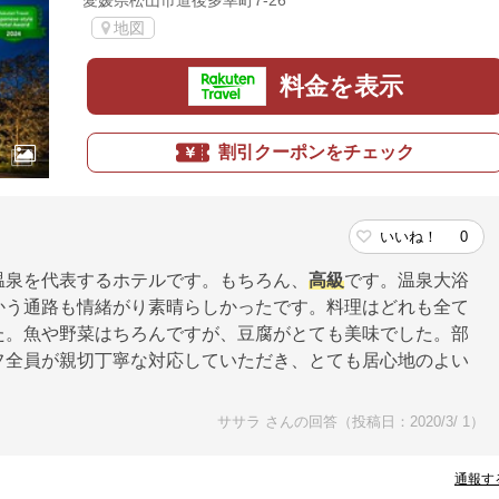
愛媛県松山市道後多幸町7-26
地図
料金を表示
割引クーポンをチェック
いいね！
0
温泉を代表するホテルです。もちろん、
高級
です。温泉大浴
かう通路も情緒がり素晴らしかったです。料理はどれも全て
た。魚や野菜はちろんですが、豆腐がとても美味でした。部
フ全員が親切丁寧な対応していただき、とても居心地のよい
ササラ さんの回答（投稿日：2020/3/ 1）
通報す