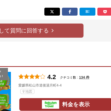
して質問に回答する
が
4.2
め！
134 件
クチコミ数 :
愛媛県松山市道後湯月町4-4
地図
料金を表示