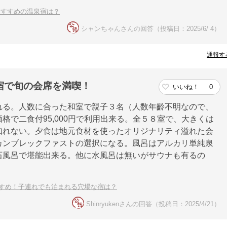
おすすめの温泉宿は？
シャンちゃんさんの回答（投稿日：2025/6/ 4）
通報す
宿で旬の会席を満喫！
いいね！
0
れる。人数に合った和室で親子３名（人数年齡不明なので、
格で二食付95,000円で利用出来る。全５８室で、大きくは
知れない。夕食は地元食材を使ったオリジナリティ溢れた会
カンブレックファストの選択になる。風呂はアルカリ単純泉
石風呂で堪能出来る。他に水風呂は無いがサウナも有るの
すめ！子連れでも泊まれる穴場な宿は？
Shinryukenさんの回答（投稿日：2025/4/21）