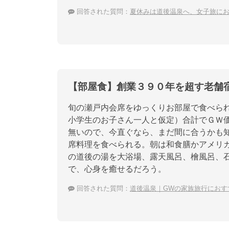
回答された質問：
夏休みは道後温泉へ、女子旅に
【部屋食】創業３９０年を超す老舗
旬の瀬戸内会席をゆっくりお部屋で食べら
小学生のお子さん一人と仮定）合計でＧＷ価
無いので、今直ぐなら、まだ間に合うかも
席料理を食べられる。朝は和食膳かアメリ
の道後の湯を大浴場、露天風呂、檜風呂、
で、心身を癒せるだろう。
回答された質問：
道後温泉｜GWの家族旅行におす