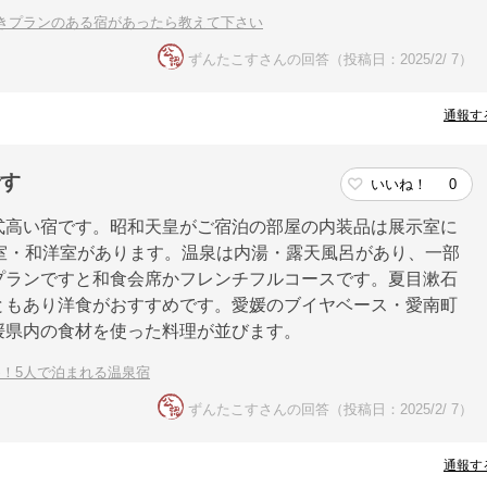
きプランのある宿があったら教えて下さい
ずんたこすさんの回答（投稿日：2025/2/ 7）
通報す
です
いいね！
0
式高い宿です。昭和天皇がご宿泊の部屋の内装品は展示室に
室・和洋室があります。温泉は内湯・露天風呂があり、一部
プランですと和食会席かフレンチフルコースです。夏目漱石
ともあり洋食がおすすめです。愛媛のブイヤベース・愛南町
媛県内の食材を使った料理が並びます。
！5人で泊まれる温泉宿
ずんたこすさんの回答（投稿日：2025/2/ 7）
通報す