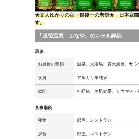
★文人ゆかりの宿・道後一の老舗★ 日本庭園
す。
「道後温泉 ふなや」のホテル詳細
温泉
お風呂の種類
温泉、大浴場、露天風呂、サウ
泉質
アルカリ単純泉
効能
神経痛、美肌効果、リウマチ・
食事場所
朝食
部屋、レストラン
夕食
部屋、レストラン