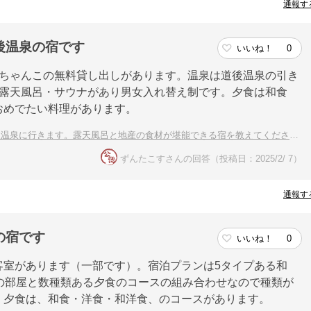
通報す
後温泉の宿です
いいね！
0
んちゃんこの無料貸し出しがあります。温泉は道後温泉の引き
・露天風呂・サウナがあり男女入れ替え制です。夕食は和食
おめでたい料理があります。
温泉に行きます。露天風呂と地産の食材が堪能できる宿を教えてください。
ずんたこすさんの回答（投稿日：2025/2/ 7）
通報す
の宿です
いいね！
0
客室があります（一部です）。宿泊プランは5タイプある和
の部屋と数種類ある夕食のコースの組み合わせなので種類が
。夕食は、和食・洋食・和洋食、のコースがあります。