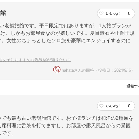
旅館
いいね！
0
い老舗旅館です。平日限定ではありますが、1人旅プランが
で寛げ、しかもお部屋食なのが嬉しいです。夏目漱石や正岡子規
す。女性のちょっとしたソロ旅を豪華にエンジョイするのに
活女子におすすめな温泉宿が知りたい！
hahataさんの回答（投稿日：2024/9/ 6）
通報す
いいね！
0
中でも最も古い老舗旅館です。お子様ランチは和洋の2種類を
会席料理に舌鼓を打てますし、お部屋や露天風呂からの景観
しです。