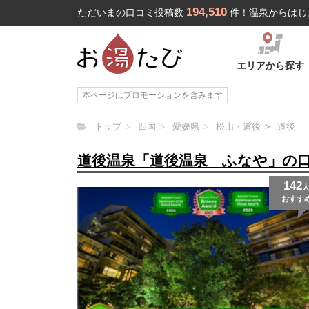
194,510
ただいまの口コミ投稿数
件！温泉からはじ
エリアから探す
本ページはプロモーションを含みます
トップ
四国
愛媛県
松山・道後
道後
道後温泉「道後温泉 ふなや」の
142
おすす