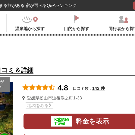
まる旅がある 宿が選べるQ&Aランキング
温泉地から探す
目的から探す
同行者から探
口コミ＆詳細
人
が
4.8
め！
142 件
口コミ数 :
愛媛県松山市道後湯之町1-33
地図をみる
料金を表示