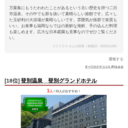
万葉集にもうたわれたことがあるという古い歴史を持つ二日
市温泉。その中でも群を抜いて素晴らしい旅館です。広々し
た玉砂利の大浴場が素晴らしいです。雰囲気が抜群で泉質も
いい。お食事も福岡ならではの新鮮な海鮮、手の込んだ料理
も楽しめます。広大な日本庭園も見事なのでぜひご覧くださ
い。
コリドラス さんの回答（投稿日：2020/11/28）
通報する
すべてのクチコミ(1 件)をみる
[18位]
登別温泉 登別グランドホテル
1
人
/ 30人
が
おすすめ！