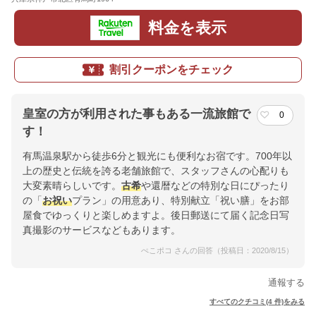
料金を表示
割引クーポンをチェック
皇室の方が利用された事もある一流旅館で
0
す！
有馬温泉駅から徒歩6分と観光にも便利なお宿です。700年以
上の歴史と伝統を誇る老舗旅館で、スタッフさんの心配りも
大変素晴らしいです。
古希
や還暦などの特別な日にぴったり
の「
お祝い
プラン」の用意あり、特別献立「祝い膳」をお部
屋食でゆっくりと楽しめますよ。後日郵送にて届く記念日写
真撮影のサービスなどもあります。
ぺこポコ さんの回答（投稿日：2020/8/15）
通報する
すべてのクチコミ(4 件)をみる