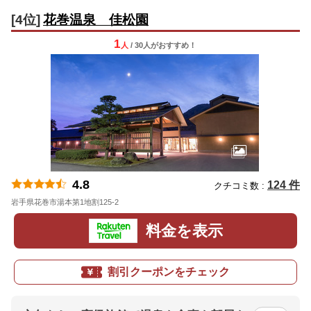
[4位]
花巻温泉 佳松園
1
人
/ 30人
が
おすすめ！
4.8
124 件
クチコミ数 :
岩手県花巻市湯本第1地割125-2
地図
料金を表示
割引クーポンをチェック