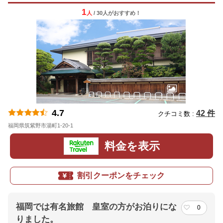
1
人
/ 30人
が
おすすめ！
4.7
42 件
クチコミ数 :
福岡県筑紫野市湯町1-20-1
地図
料金を表示
割引クーポンをチェック
福岡では有名旅館 皇室の方がお泊りにな
0
りました。