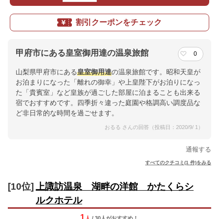
割引クーポンをチェック
甲府市にある皇室御用達の温泉旅館
0
山梨県甲府市にある
皇室御用達
の温泉旅館です。昭和天皇が
お泊まりになった「離れの御幸」や上皇陛下がお泊りになっ
た「貴賓室」など皇族が過ごした部屋に泊まることも出来る
宿でおすすめです。四季折々違った庭園や格調高い調度品な
ど非日常的な時間を過ごせます。
おるる さんの回答（投稿日：2020/9/ 1）
通報する
すべてのクチコミ(1 件)をみる
[10位]
上諏訪温泉 湖畔の洋館 かたくらシ
ルクホテル
1
人
/ 30人
が
おすすめ！