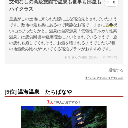
文句なしの高級旅館で温泉も食事も部屋も
0
ハイクラス
皇族がこの土地に来られた際に主な宿泊先とされていたよう
です。敷地の最も奥にあるので閑静なお宿で、まさに
古希
祝
いにはぴったりかと。温泉は自家源泉「低張性アルカリ性高
温泉」は疲労回復や健康増進によいとされているそうで、旅
の疲れも癒してくれそう。お酒を嗜まれるようでしたら3種
の地酒飲み比べがついてくる宿泊プランがおすすめです。
トモ さんの回答（投稿日：2019/9/ 2）
通報する
すべてのクチコミ(1 件)をみる
[5位]
温海温泉 たちばなや
1
人
/ 30人
が
おすすめ！