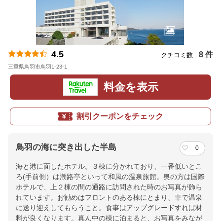
4.5
8 件
クチコミ数 :
三重県鳥羽市鳥羽1-23-1
地図
料金を表示
割引クーポンをチェック
鳥羽の海に突き出した半島
0
海と港に面したホテル。３棟に分かれており、一番低いとこ
ろ(手前側）は潮路亭といって和風の温泉旅館。奥の方は国際
ホテルで、上２棟の間の通路に訪問された時のお写真が飾ら
れています。お勧めはフロントのある棟にとまり、車で温泉
に送り迎えしてもらうこと。食事はアップグレードすれば材
料が良くなります。真ん中の棟に泊まると、お写真をみなが