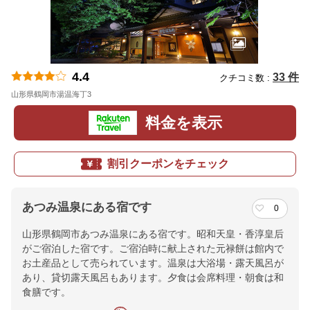
4.4
33 件
クチコミ数 :
山形県鶴岡市湯温海丁3
地図
料金を表示
割引クーポンをチェック
あつみ温泉にある宿です
0
山形県鶴岡市あつみ温泉にある宿です。昭和天皇・香淳皇后
がご宿泊した宿です。ご宿泊時に献上された元禄餅は館内で
お土産品として売られています。温泉は大浴場・露天風呂が
あり、貸切露天風呂もあります。夕食は会席料理・朝食は和
食膳です。