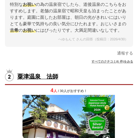
特別な
お祝い
の為の温泉宿でしたら、道後温泉のこちらをお
すすめします。老舗の温泉宿で昭和天皇も泊まったことがあ
ります。庭園に面したお部屋は、朝日の光がきれいにはいり
とても豪華で気持ちの良い気分にひたれます。おじいさまの
古希
の
お祝い
にはぴったりです。大満足間違いなしです。
へゆもんて さんの回答（投稿日：2026/4/30）
通報する
すべてのクチコミ(6 件)をみる
粟津温泉 法師
4
人
/ 30人
が
おすすめ！