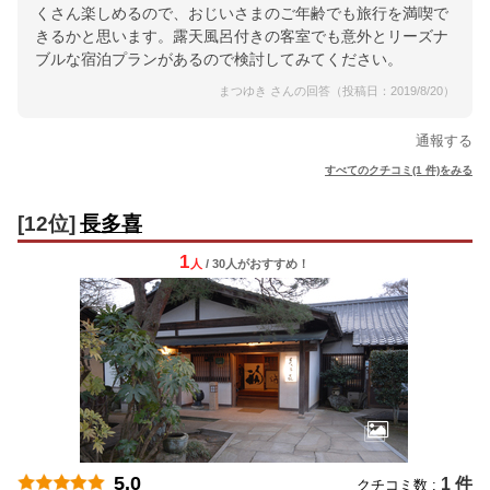
くさん楽しめるので、おじいさまのご年齢でも旅行を満喫で
きるかと思います。露天風呂付きの客室でも意外とリーズナ
ブルな宿泊プランがあるので検討してみてください。
まつゆき さんの回答（投稿日：2019/8/20）
通報する
すべてのクチコミ(1 件)をみる
[12位]
長多喜
1
人
/ 30人
が
おすすめ！
5.0
1 件
クチコミ数 :