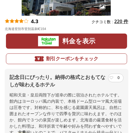
4.3
220 件
クチコミ数 :
北海道登別市登別温泉町154
地図
料金を表示
割引クーポンをチェック
記念日にぴったり。納得の格式とおもてな
0
しが味わえるホテル
昭和天皇・皇后両陛下が巡幸の際に宿泊されたホテルです。
館内はヨーロッパ風の内装で、本格ドーム型ローマ風大浴場
は圧巻です。対称的に、和を感じる庭園露天風呂は、自然に
囲まれたオープンな作りで四季を贅沢に味わえます。そのほ
か、館内で３つの泉質が楽しめます。北海道の厳選食材を活
かした料理は、和洋折衷で年齢や好みを問わず食べやすいで
す。
古希
祝いとのことで、バスターミナルから徒歩一分とい