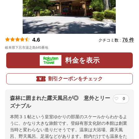
4.6
76 件
クチコミ数 :
岐阜県下呂市湯之島645番地
地図
料金を表示
割引クーポンをチェック
森林に囲まれた露天風呂が◎ 意外とリー
0
ズナブル
本間３１帖という皇室ゆかりの部屋のスケールからわかるよ
うに、かなり大きな旅館です。登録有形文化財の本館は創業
当時と変わらない造りだそうです。温泉は大浴場、露天風
呂、野天風呂、足湯などがあります。館内だけでも温泉をた