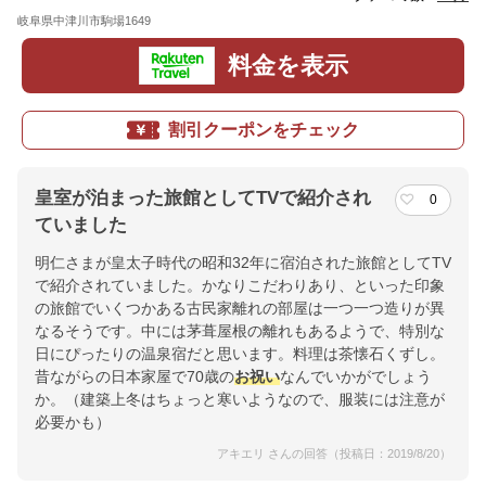
岐阜県中津川市駒場1649
地図
料金を表示
割引クーポンをチェック
皇室が泊まった旅館としてTVで紹介され
0
ていました
明仁さまが皇太子時代の昭和32年に宿泊された旅館としてTV
で紹介されていました。かなりこだわりあり、といった印象
の旅館でいくつかある古民家離れの部屋は一つ一つ造りが異
なるそうです。中には茅葺屋根の離れもあるようで、特別な
日にぴったりの温泉宿だと思います。料理は茶懐石くずし。
昔ながらの日本家屋で70歳の
お祝い
なんでいかがでしょう
か。（建築上冬はちょっと寒いようなので、服装には注意が
必要かも）
アキエリ さんの回答（投稿日：2019/8/20）