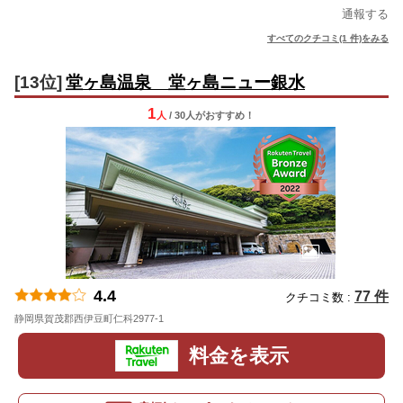
通報する
すべてのクチコミ(1 件)をみる
[13位]
堂ヶ島温泉 堂ヶ島ニュー銀水
1
人
/ 30人
が
おすすめ！
4.4
77 件
クチコミ数 :
静岡県賀茂郡西伊豆町仁科2977-1
地図
料金を表示