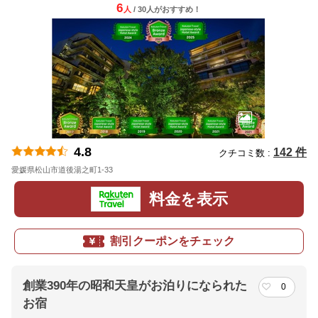
6
人
/ 30人
が
おすすめ！
4.8
142 件
クチコミ数 :
愛媛県松山市道後湯之町1-33
地図
料金を表示
割引クーポンをチェック
創業390年の昭和天皇がお泊りになられた
0
お宿