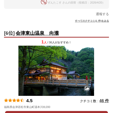
ずんたこす さんの回答（投稿日：2026/4/20）
通報する
すべてのクチコミ(1 件)をみる
[6位]
会津東山温泉 向瀧
1
人
/ 30人
が
おすすめ！
4.5
46 件
クチコミ数 :
福島県会津若松市東山町湯本川向200
地図