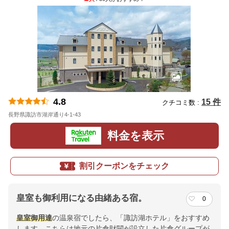
4.8
15 件
クチコミ数 :
長野県諏訪市湖岸通り4-1-43
地図
料金を表示
割引クーポンをチェック
皇室も御利用になる由緒ある宿。
0
皇室御用達
の温泉宿でしたら、「諏訪湖ホテル」をおすすめ
します。こちらは地元の片倉財閥が設立した片倉グループが