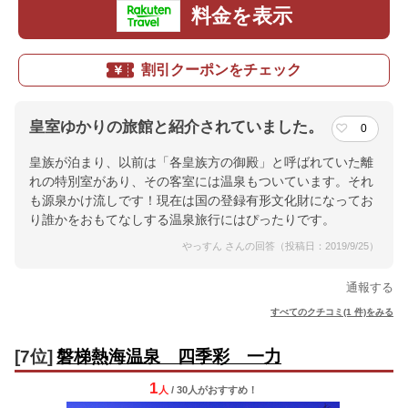
料金を表示
割引クーポンをチェック
皇室ゆかりの旅館と紹介されていました。
0
皇族が泊まり、以前は「各皇族方の御殿」と呼ばれていた離
れの特別室があり、その客室には温泉もついています。それ
も源泉かけ流しです！現在は国の登録有形文化財になってお
り誰かをおもてなしする温泉旅行にはぴったりです。
やっすん さんの回答（投稿日：2019/9/25）
通報する
すべてのクチコミ(1 件)をみる
[7位]
磐梯熱海温泉 四季彩 一力
1
人
/ 30人
が
おすすめ！