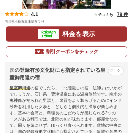
4.1
79 件
クチコミ数 :
石川県小松市粟津温泉ワ46
地図
料金を表示
割引クーポンをチェック
国の登録有形文化財にも指定されている皇
0
室御用達の宿
皇室御用達
の宿でしたら、「北陸最古の宿 法師」はいかが
でしょうか。石川県・粟津温泉にある温泉旅館です。南米の
鬼神像が祀られた男湯と、泉質をより和らげるためにインド
砂岩を利用した女湯と、どちらも個性的な温泉が楽しめま
す。基本の会席と、料理長のこだわりが感じられる2つのコ
ースがある料理では、北陸の旬が味わえます。部屋食なの
で、周りを気にせず、ゆっくり食べられます。敷地の中央に
は、国の登録有形文化財にも指定されている、皇族や各界の