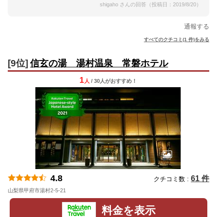
shigaho さんの回答（投稿日：2019/8/20）
通報する
すべてのクチコミ(1 件)をみる
[9位]
信玄の湯 湯村温泉 常磐ホテル
1
人
/ 30人
が
おすすめ！
4.8
61 件
クチコミ数 :
山梨県甲府市湯村2-5-21
地図
料金を表示