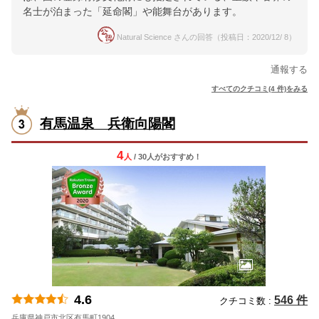
名士が泊まった「延命閣」や能舞台があります。
Natural Science さんの回答（投稿日：2020/12/ 8）
通報する
すべてのクチコミ(4 件)をみる
有馬温泉 兵衛向陽閣
4
人
/ 30人
が
おすすめ！
4.6
546 件
クチコミ数 :
兵庫県神戸市北区有馬町1904
地図