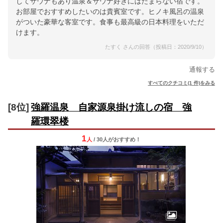
してサウナもあり温泉＆サウナ好きにはたまらない宿です。
お部屋でおすすめしたいのは貴賓室です。ヒノキ風呂の温泉
がついた豪華な客室です。食事も最高級の日本料理をいただ
けます。
たすく さんの回答（投稿日：2020/9/10）
通報する
すべてのクチコミ(1 件)をみる
[8位]
強羅温泉 自家源泉掛け流しの宿 強
羅環翠楼
1
人
/ 30人
が
おすすめ！