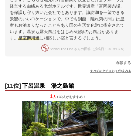
経営する由緒ある老舗ホテルです。世界遺産「富岡製糸場」
を保護し守り抜いた会社でもあります。諏訪湖を一望できる
景観のいいロケーションで、中でも別館「離れ菊の間」は皇
室もお泊まりなったこともあり国の有形文化財に指定されて
います。温泉も露天風呂をはじめ5種類のお風呂がありま
す。
皇室御用達
に相応しい宿と言えるでしょう。
Behind The Line さんの回答（投稿日：2019/12/ 5）
通報する
すべてのクチコミ(1 件)をみる
[11位]
下呂温泉 湯之島館
1
人
/ 30人
が
おすすめ！