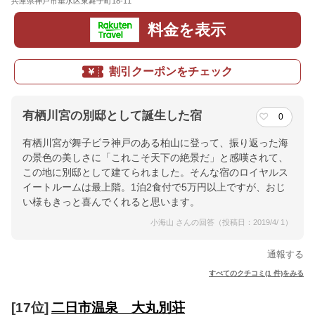
兵庫県神戸市垂水区東舞子町18-11
地図
料金を表示
割引クーポンをチェック
有栖川宮の別邸として誕生した宿
0
有栖川宮が舞子ビラ神戸のある柏山に登って、振り返った海
の景色の美しさに「これこそ天下の絶景だ」と感嘆されて、
この地に別邸として建てられました。そんな宿のロイヤルス
イートルームは最上階。1泊2食付で5万円以上ですが、おじ
い様もきっと喜んでくれると思います。
小海山 さんの回答（投稿日：2019/4/ 1）
通報する
すべてのクチコミ(1 件)をみる
[17位]
二日市温泉 大丸別荘