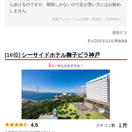
ら歩けるのですが、階段しかないので足が悪い方にはお勧め
しません。
黒髪でいたい さんの回答（投稿日：2019/9/26）
通報する
すべてのクチコミ(1 件)をみる
[16位]
シーサイドホテル舞子ビラ神戸
1
人
/ 30人
が
おすすめ！
4.5
1 件
クチコミ数 :