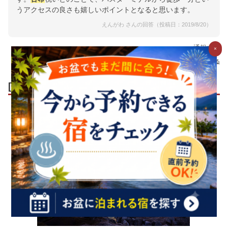
うアクセスの良さも嬉しいポイントとなると思います。
えんがわ さんの回答（投稿日：2019/8/20）
通報する
×
すべてのクチコミ(1 件)をみる
[19位]
雲仙温泉 雲仙宮崎旅館
1
人
/ 30人
が
おすすめ！