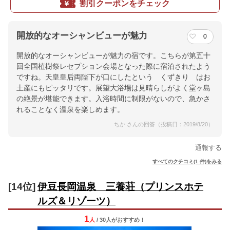
割引クーポンをチェック
開放的なオーシャンビューが魅力
0
開放的なオーシャンビューが魅力の宿です。こちらが第五十
回全国植樹祭レセプション会場となった際に宿泊されたよう
ですね。天皇皇后両陛下が口にしたという くずきり はお
土産にもピッタリです。展望大浴場は見晴らしがよく堂ヶ島
の絶景が堪能できます。入浴時間に制限がないので、急かさ
れることなく温泉を楽しめます。
ちか さんの回答（投稿日：2019/8/20）
通報する
すべてのクチコミ(1 件)をみる
[14位]
伊豆長岡温泉 三養荘（プリンスホテ
ルズ＆リゾーツ）
1
人
/ 30人
が
おすすめ！