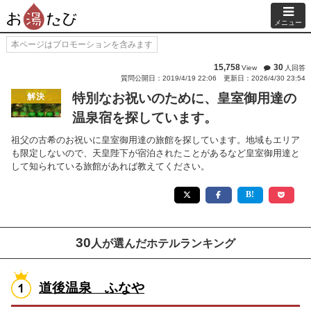
メニュー
本ページはプロモーションを含みます
15,758
30
View
人回答
質問公開日：2019/4/19 22:06
更新日：2026/4/30 23:54
特別なお祝いのために、皇室御用達の
解決
温泉宿を探しています。
祖父の古希のお祝いに皇室御用達の旅館を探しています。地域もエリア
も限定しないので、天皇陛下が宿泊されたことがあるなど皇室御用達と
して知られている旅館があれば教えてください。
30
人が選んだホテルランキング
道後温泉 ふなや