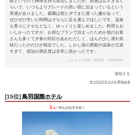
館というので興味を持ち宿泊しましたが、部屋は広すぎるく
らいで、いつもよりグレードの高い宿に泊まっているという
実感がありました。庭園は朝と夕でまた違った趣があって、
ぜひぜひ空いた時間はそちらに足を運んでほしいです。温泉
も香りにクセなどなく、ゆっくりと楽しめました。料理もお
いしかったですが、お得なプランで泊まったためか他のお客
さんも多くて夕食の対応があわただしく、ほんの少し遅れ気
味だったのだけが残念でした。しかし宿の景観や温泉が立派
すぎて、宿泊の満足度は非常に高かったです。
ムロ さんの回答（投稿日：2019/8/20）
通報する
すべてのクチコミ(1 件)をみる
[15位]
鳥羽国際ホテル
1
人
/ 30人
が
おすすめ！