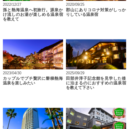
2022/12/27
2020/09/25
孫と熱海温泉へ初旅行。源泉か
郡山にありコロナ対策がしっか
け流しのお湯が楽しめる温泉宿
りしている温泉宿
を教えて
2023/04/30
2025/09/29
カップルでプチ贅沢に磐梯熱海
田部井淳子記念館を見学した後
温泉を楽しみたい
に泊まるのにおすすめの温泉宿
を教えて下さい