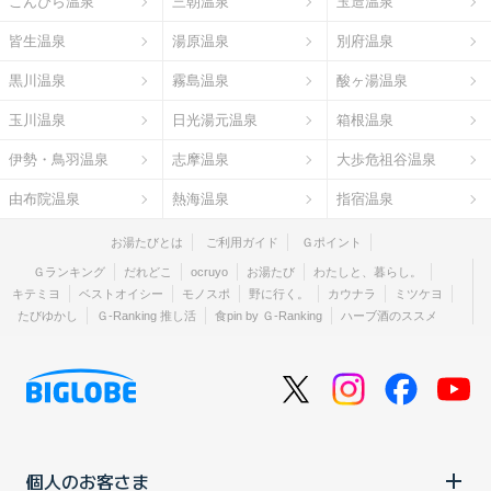
こんぴら温泉
三朝温泉
玉造温泉
皆生温泉
湯原温泉
別府温泉
黒川温泉
霧島温泉
酸ヶ湯温泉
玉川温泉
日光湯元温泉
箱根温泉
伊勢・鳥羽温泉
志摩温泉
大歩危祖谷温泉
由布院温泉
熱海温泉
指宿温泉
お湯たびとは
ご利用ガイド
Ｇポイント
Ｇランキング
だれどこ
ocruyo
お湯たび
わたしと、暮らし。
キテミヨ
ベストオイシー
モノスポ
野に行く。
カウナラ
ミツケヨ
たびゆかし
Ｇ-Ranking 推し活
食pin by Ｇ-Ranking
ハーブ酒のススメ
個人のお客さま