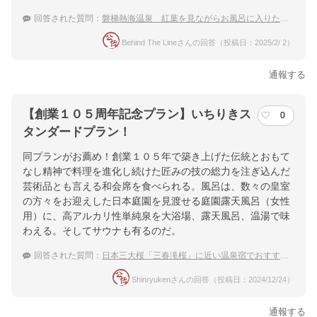
回答された質問：
磐梯熱海温泉 紅葉を見ながらお風呂に入りたい！おすすめの温泉宿は？
Behind The Lineさんの回答（投稿日：2025/2/ 2）
通報する
【創業１０５周年記念プラン】いちりきス
0
タンダードプラン！
同プランがお薦め！創業１０５年で築き上げた伝統とおもて
なし精神で料理を進化し続けた匠みの技の総力を注ぎ込んだ
芸術品とも言える和会席を食べられる。風呂は、数々の皇室
の方々をお迎えした日本庭園を見渡せる庭園露天風呂（女性
用）に、高アルカリ性単純泉を大浴場、露天風呂、温湯で味
わえる。そしてサウナも有るのだ。
回答された質問：
日本三大桜「三春滝桜」に近い温泉宿でおすすめを教えて
Shinryukenさんの回答（投稿日：2024/12/24）
通報する