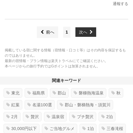
通報する
前へ
1
次へ
掲載している宿に関する情報（宿情報・口コミ等）はその内容を保証するも
のではありません。
最新の宿情報・プラン情報は楽天トラベルにてご確認ください。
本ページからの旅行予約ではGポイントは加算されません。
関連キーワード
東北
福島県
郡山
磐梯熱海温泉
秋
紅葉
名湯100選
郡山・磐梯熱海・須賀川
2月
贅沢
温泉宿
プチ贅沢
2泊
30,000円以下
ご当地グルメ
1泊
三春滝桜