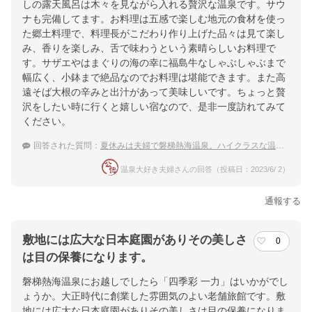
しの露天風呂は木々を見ながら入れる贅沢な温泉です。サウ
ナも完備してます。お料理は五感で楽しむ地元の食材を使っ
た郷土料理で、料理長がこだわり作り上げた品々は見て楽し
み、香りを楽しみ、舌で味わうという素晴らしいお料理で
す。サザエやはまぐりの海の幸に福島牛なしゃぶしゃぶまで
幅広く、小鉢まで絶品なのでお料理は堪能できます。また高
遠そば大根の辛みと出汁があって美味しいです。ちょっと贅
沢をしたい時に行くと嬉しい宿なので、是非一度訪れてみて
ください。
回答された質問：
夏休みは夫婦で磐梯熱海温泉。ハイクラスな温泉宿で贅沢したい！
温泉大好き夫婦さんの回答（投稿日：2023/6/ 2）
通報する
敷地には広大な日本庭園がありその美しさ
0
は目の保養になります。
磐梯熱海温泉にお越しでしたら「四季彩 一力」はいかがでし
ょうか。大正時代に創業した雰囲気のよい老舗旅館です。敷
地には広大な日本庭園がありその美しさは目の保養になりま