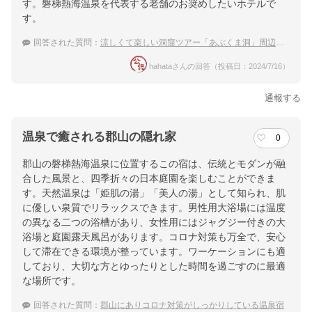
す。磐梯熱海温泉を代表する老舗のお奨めしたいホテルで
す。
回答された質問：
涼しくて楽しい洞窟ツアー「あぶくま洞」周辺で宿泊できる温泉付きホテル
hahataさんの回答（投稿日：2024/7/16）
通報する
温泉で癒される郡山の隠れ家
0
郡山の磐梯熱海温泉に位置するこの宿は、伝統とモダンが融
合した風景と、四季折々の日本庭園を楽しむことができま
す。天然温泉は「姫肌の湯」「美人の湯」として知られ、肌
に優しい泉質でリラックスできます。男性用大浴場には温度
の異なる二つの浴槽があり、女性用にはジャグジー付きの大
浴場と庭園露天風呂があります。コロナ対策も万全で、安心
して滞在できる環境が整っています。ワーケーションにも適
しており、大切な方とゆったりとした時間を過ごすのに最適
な場所です。
回答された質問：
郡山にありコロナ対策がしっかりしている温泉宿