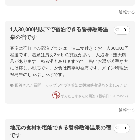
通報する
1人30,000円以下で宿泊できる磐梯熱海温
0
泉の宿です
客室は宿任せの宿泊プランは一泊二食付きでお一人30,000円
程度です。温泉は男女2ヶ所の施設があり、大浴場・露天風
呂があります。ぬる湯もありますので、熱いお湯が苦手な方
には嬉しい対応です。夕食は四季彩会席です。メイン料理は
福島牛のしゃぶしゃぶです。
回答された質問：
カップルでプチ贅沢に磐梯熱海温泉を楽しみたい
ずんたこすさんの回答（投稿日：2025/5/ 7）
通報する
地元の食材を堪能できる磐梯熱海温泉の宿
0
です