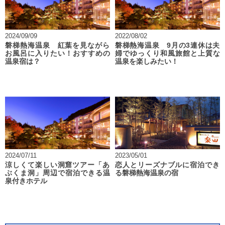
2024/09/09
2022/08/02
磐梯熱海温泉 紅葉を見ながら
磐梯熱海温泉 9月の3連休は夫
お風呂に入りたい！おすすめの
婦でゆっくり和風旅館と上質な
温泉宿は？
温泉を楽しみたい！
2024/07/11
2023/05/01
涼しくて楽しい洞窟ツアー「あ
恋人とリーズナブルに宿泊でき
ぶくま洞」周辺で宿泊できる温
る磐梯熱海温泉の宿
泉付きホテル