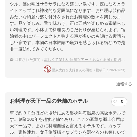
ツル、髪の毛はサラサラになる嬉しい湯です。夜になるとラ
イトアップされ神秘的な雰囲気になります。お料理は芸術品
みたいな綺麗な盛り付けをされたお料理の数々を楽しめま
す。見て楽しみ、舌で味わう、正に五感で楽しめる素晴らし
い料理です。小鉢まで料理長のこだわりが感じられます。宿
泊者の中にパーフェクトと称える声が多いのも頷ける素晴ら
しい宿です。本物の日本旅館の底力を感じられる宿なので是
非一度訪れてみてください。
回答された質問：
涼しくて楽しい洞窟ツアー「あぶくま洞」周辺で宿泊できる温泉付きホテル
温泉大好き夫婦さんの回答（投稿日：2024/7/23）
通報する
お料理が天下一品の老舗のホテル
0
車で約３０分ほどの場所にある磐梯熱海温泉の高級ホテルで
す。創業100年を超す老舗であり、ここの豪華な郷土会席は
天下一品で、まさに料理自慢と言えるホテルです。カップ
ル、家族連れ、女子旅等様々なプランを選べるのも嬉しいで