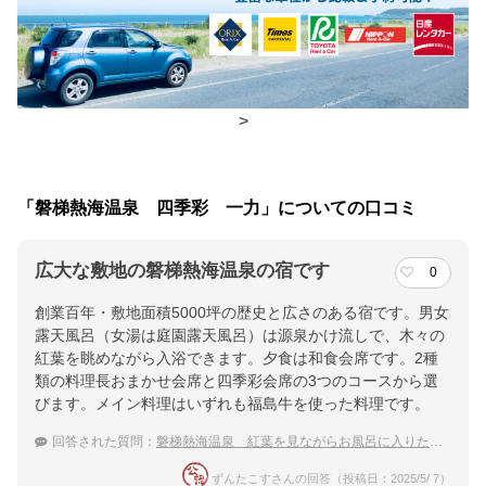
朝食
レストラン、食事処
夕食
部屋、食事処
チェックイン・チェックアウト時間
>
チェックイン
15:00(最終チェックイン：23:00)
チェックアウ
10:00
「磐梯熱海温泉 四季彩 一力」についての口コミ
ト
広大な敷地の磐梯熱海温泉の宿です
0
交通アクセス
創業百年・敷地面積5000坪の歴史と広さのある宿です。男女
ＪＲ郡山駅より磐梯西線乗換、磐梯熱海駅（１５分）下車、徒歩
露天風呂（女湯は庭園露天風呂）は源泉かけ流しで、木々の
５分/磐越自動車道磐梯熱海ICより１０分
紅葉を眺めながら入浴できます。夕食は和食会席です。2種
類の料理長おまかせ会席と四季彩会席の3つのコースから選
提供：楽天トラベル
びます。メイン料理はいずれも福島牛を使った料理です。
楽天トラベルで
回答された質問：
磐梯熱海温泉 紅葉を見ながらお風呂に入りたい！おすすめの温泉宿は？
ホテル詳細を詳しく見る
ずんたこすさんの回答（投稿日：2025/5/ 7）