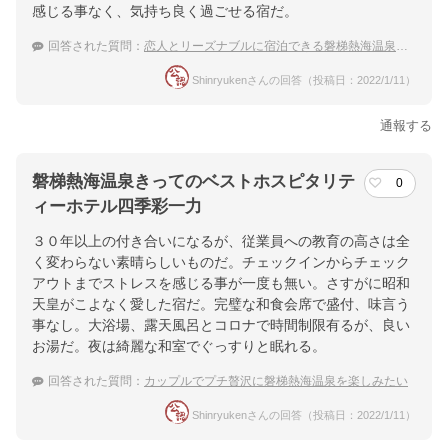
感じる事なく、気持ち良く過ごせる宿だ。
回答された質問：
恋人とリーズナブルに宿泊できる磐梯熱海温泉の宿
Shinryukenさんの回答（投稿日：2022/1/11）
通報する
磐梯熱海温泉きってのベストホスピタリテ
0
ィーホテル四季彩一力
３０年以上の付き合いになるが、従業員への教育の高さは全
く変わらない素晴らしいものだ。チェックインからチェック
アウトまでストレスを感じる事が一度も無い。さすがに昭和
天皇がこよなく愛した宿だ。完璧な和食会席で盛付、味言う
事なし。大浴場、露天風呂とコロナで時間制限有るが、良い
お湯だ。夜は綺麗な和室でぐっすりと眠れる。
回答された質問：
カップルでプチ贅沢に磐梯熱海温泉を楽しみたい
Shinryukenさんの回答（投稿日：2022/1/11）