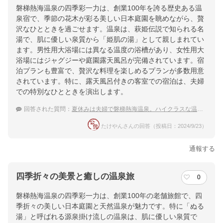
磐梯熱海温泉の四季彩一力は、創業100年を誇る歴史ある温
泉宿で、季節の花木が彩る美しい日本庭園を眺めながら、贅
沢なひとときを過ごせます。温泉は、萩姫伝説で知られる名
湯で、肌に優しい泉質から「姫肌の湯」として親しまれてい
ます。男性用大浴場には異なる温度の浴槽があり、女性用大
浴場にはジャグジーや庭園露天風呂が完備されています。宿
泊プランも豊富で、贅沢な料理を楽しめるプランが多数用意
されています。特に、露天風呂付きの客室での宿泊は、夫婦
での特別なひとときを演出します。
回答された質問：
夏休みは夫婦で磐梯熱海温泉。ハイクラスな温泉宿で贅沢したい！
たけやんさんの回答（投稿日：2024/9/23）
通報する
四季折々の美景と癒しの温泉旅
0
磐梯熱海温泉の四季彩一力は、創業100年の老舗旅館で、四
季折々の美しい日本庭園と天然温泉が魅力です。特に「ぬる
湯」と呼ばれる源泉掛け流しの温泉は、肌に優しい泉質で