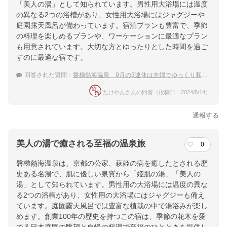
「美人の湯」として知られています。男性用大浴場には温度
の異なる2つの浴槽があり、女性用大浴場にはジャグジーや
庭園露天風呂が備わっています。宿泊プランも豊富で、季節
の料理を楽しめるプランや、ワーケーションに最適なプラン
も用意されています。大切な方とゆったりとした時間を過ご
すのに最適な宿です。
回答された質問：
磐梯熱海温泉 9月の3連休は夫婦でゆっくり和風旅館と上質な温泉を楽しみたい！
たけやんさんの回答（投稿日：2024/8/14）
通報する
美人の湯で癒される至福の温泉旅
0
磐梯熱海温泉は、京都の公家、萩姫の病を癒したとされる歴
史ある名湯で、肌に優しい泉質から「姫肌の湯」「美人の
湯」として知られています。男性用の大浴場には温度の異な
る2つの浴槽があり、女性用の大浴場にはジャグジーも備え
ています。庭園露天風呂では豊富な植栽の中で湯浴みが楽し
めます。創業100年の歴史を持つこの宿は、季節の花木を愛