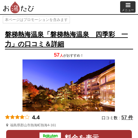
メニュー
本ページはプロモーションを含みます
磐梯熱海温泉「磐梯熱海温泉 四季彩 一
力」の口コミ＆詳細
57
人
が
おすすめ！
4.4
57 件
口コミ数 :
福島県郡山市熱海町熱海4-161
料金を表示