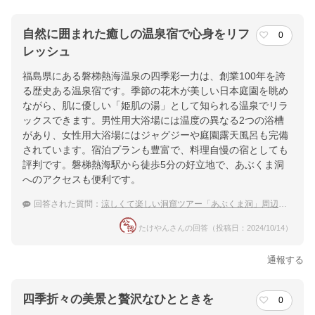
自然に囲まれた癒しの温泉宿で心身をリフ
0
レッシュ
福島県にある磐梯熱海温泉の四季彩一力は、創業100年を誇
る歴史ある温泉宿です。季節の花木が美しい日本庭園を眺め
ながら、肌に優しい「姫肌の湯」として知られる温泉でリラ
ックスできます。男性用大浴場には温度の異なる2つの浴槽
があり、女性用大浴場にはジャグジーや庭園露天風呂も完備
されています。宿泊プランも豊富で、料理自慢の宿としても
評判です。磐梯熱海駅から徒歩5分の好立地で、あぶくま洞
へのアクセスも便利です。
回答された質問：
涼しくて楽しい洞窟ツアー「あぶくま洞」周辺で宿泊できる温泉付きホテル
たけやんさんの回答（投稿日：2024/10/14）
通報する
四季折々の美景と贅沢なひとときを
0