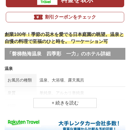
割引クーポンをチェック
創業100年！季節の花木を愛でる日本庭園の眺望。温泉と
自慢の料理で至福のひと時を。 ワーケーション可
「磐梯熱海温泉 四季彩 一力」のホテル詳細
温泉
お風呂の種類
温泉、大浴場、露天風呂
泉質
単純泉、アルカリ単純泉
効能
アトピー・湿疹、胃腸病、肩凝り
食事場所