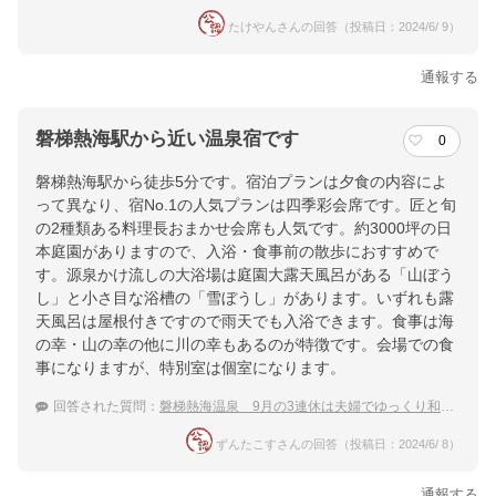
たけやんさんの回答（投稿日：2024/6/ 9）
通報する
磐梯熱海駅から近い温泉宿です
0
磐梯熱海駅から徒歩5分です。宿泊プランは夕食の内容によ
って異なり、宿No.1の人気プランは四季彩会席です。匠と旬
の2種類ある料理長おまかせ会席も人気です。約3000坪の日
本庭園がありますので、入浴・食事前の散歩におすすめで
す。源泉かけ流しの大浴場は庭園大露天風呂がある「山ぼう
し」と小さ目な浴槽の「雪ぼうし」があります。いずれも露
天風呂は屋根付きですので雨天でも入浴できます。食事は海
の幸・山の幸の他に川の幸もあるのが特徴です。会場での食
事になりますが、特別室は個室になります。
回答された質問：
磐梯熱海温泉 9月の3連休は夫婦でゆっくり和風旅館と上質な温泉を楽しみたい！
ずんたこすさんの回答（投稿日：2024/6/ 8）
通報する