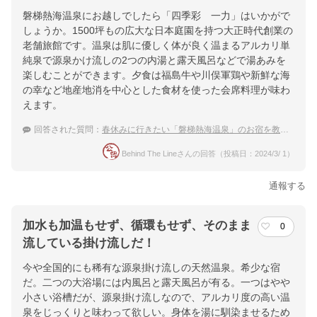
磐梯熱海温泉にお越しでしたら「四季彩 一力」はいかがで
しょうか。1500坪もの広大な日本庭園を持つ大正時代創業の
老舗旅館です。温泉は肌に優しく体が良く温まるアルカリ単
純泉で源泉かけ流しの2つの内湯と露天風呂などで湯あみを
楽しむことができます。夕食は福島牛や川俣軍鶏や新鮮な海
の幸など地産地消を中心とした食材を使った会席料理が味わ
えます。
回答された質問：
春休みに行きたい「磐梯熱海温泉」のお宿を教えて！
Behind The Lineさんの回答（投稿日：2024/3/ 1）
通報する
加水も加温もせず、循環もせず、そのまま
0
流している掛け流しだ！
今や全国的にも稀有な源泉掛け流しの天然温泉。希少な宿
だ。二つの大浴場には内風呂と露天風呂が有る。一つはやや
小さい浴槽だが、源泉掛け流しなので、アルカリ度の高い温
泉をじっくりと味わって欲しい。身体を湯に馴染ませるため