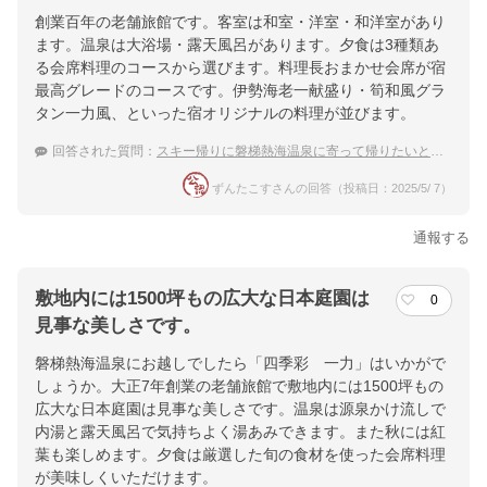
創業百年の老舗旅館です。客室は和室・洋室・和洋室があり
ます。温泉は大浴場・露天風呂があります。夕食は3種類あ
る会席料理のコースから選びます。料理長おまかせ会席が宿
最高グレードのコースです。伊勢海老一献盛り・筍和風グラ
タン一力風、といった宿オリジナルの料理が並びます。
回答された質問：
スキー帰りに磐梯熱海温泉に寄って帰りたいと思います。地元の食材が堪能できる温泉宿があれば教えてください。
ずんたこすさんの回答（投稿日：2025/5/ 7）
通報する
敷地内には1500坪もの広大な日本庭園は
0
見事な美しさです。
磐梯熱海温泉にお越しでしたら「四季彩 一力」はいかがで
しょうか。大正7年創業の老舗旅館で敷地内には1500坪もの
広大な日本庭園は見事な美しさです。温泉は源泉かけ流しで
内湯と露天風呂で気持ちよく湯あみできます。また秋には紅
葉も楽しめます。夕食は厳選した旬の食材を使った会席料理
が美味しくいただけます。