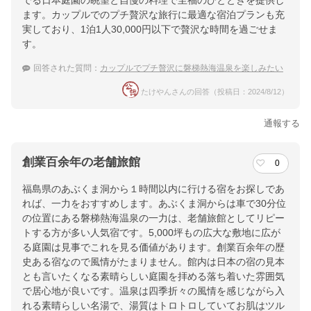
でる日本庭園の眺望と自慢の料理で至福のひとときを提供し
ます。カップルでのプチ贅沢な旅行に最適な宿泊プランも充
実しており、1泊1人30,000円以下で贅沢な時間を過ごせま
す。
回答された質問：
カップルでプチ贅沢に磐梯熱海温泉を楽しみたい
たけやんさんの回答（投稿日：2024/8/12）
通報する
創業百余年の老舗旅館
0
福島県のあぶくま洞から１時間以内に行ける宿をお探しであ
れば、一力をおすすめします。あぶくま洞からは車で30分位
の位置にある磐梯熱海温泉の一力は、老舗旅館としてリピー
トする方が多い人気宿です。5,000坪もの広大な敷地に広が
る庭園は見事でこれを見る価値があります。創業百余年の歴
史ある宿なので風情がたまりません。館内は日本の宿の見本
とも言いたくなる素晴らしい庭園を拝める落ち着いた雰囲気
で居心地が良いです。温泉は四季折々の風情を感じながら入
れる素晴らしい名湯で、湯質はトロトロしていてお肌はツル