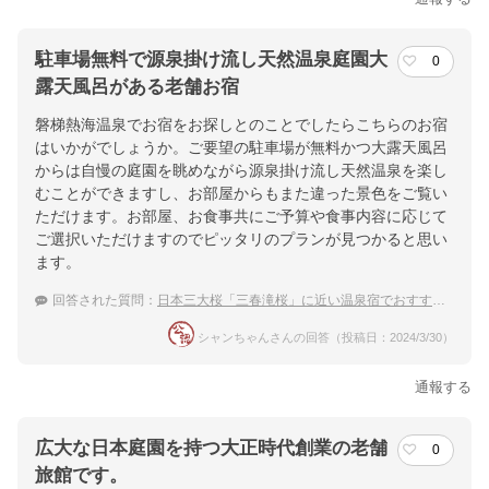
駐車場無料で源泉掛け流し天然温泉庭園大
0
露天風呂がある老舗お宿
磐梯熱海温泉でお宿をお探しとのことでしたらこちらのお宿
はいかがでしょうか。ご要望の駐車場が無料かつ大露天風呂
からは自慢の庭園を眺めながら源泉掛け流し天然温泉を楽し
むことができますし、お部屋からもまた違った景色をご覧い
ただけます。お部屋、お食事共にご予算や食事内容に応じて
ご選択いただけますのでピッタリのプランが見つかると思い
ます。
回答された質問：
日本三大桜「三春滝桜」に近い温泉宿でおすすめを教えて
シャンちゃんさんの回答（投稿日：2024/3/30）
通報する
広大な日本庭園を持つ大正時代創業の老舗
0
旅館です。