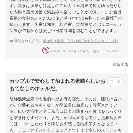
す。温泉は源泉かけ流しのアルカリ単純泉で広くゆったりし
た内湯と露天風呂で湯あみを楽しむことができます。夕食は
福島の食材をふんだんに使い盛り付けにも拘った会席料理が
味わえます。客室は和室、和洋室、貴賓室などバリエーショ
ン豊かで窓からは美しい日本庭園を望むことができます。
回答された質問：
磐梯熱海温泉 9月の3連休は夫婦でゆっくり和風旅館と上質な温泉を楽しみたい！
Behind The Lineさんの回答（投稿日：2023/3/13）
通報する
カップルで安心して泊まれる素晴らしいお
0
もてなしのホテルだ。
磐梯熱海温泉でも老舗の歴史有る宿だ。その分、建物は古い
が、含蓄有るおもてなしが従業員に徹底して教育されてい
る。広い大浴場と露天風呂は日頃の溜まった疲れをじっくり
と溶きほぐすだろう。また、昭和天皇をもてなした和食会席
には、そのこだわりと誇りさえ感じる出来栄えとなってい
る。チェックインからチェックアウトまで少しのストレスも