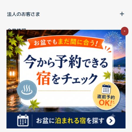
法人のお客さま
企業情報
×
ご利用中の方
お問い合わせ
消費税の表示
ウェブアクセシビリティの取り組み
個人情報保護ポリシー
プライバシーポータル
Cookieポリシー
特定商取引法に基づく表記
情報セキュリティ基本方針
商標について
BIGLOBEトップ
Copyright ©BIGLOBE Inc.
2026.
All rights reserved.