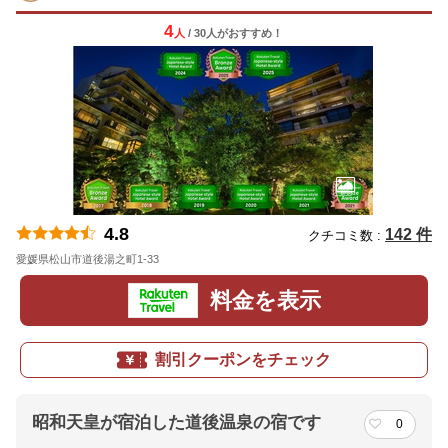
4
人
/ 30人
が
おすすめ！
4.8
142 件
クチコミ数 :
愛媛県松山市道後湯之町1-33
地図
料金を表示
割引クーポンをチェック
昭和天皇が宿泊した道後温泉の宿です
0