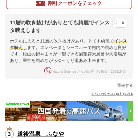
割引クーポンをチェック
11層の吹き抜けがありとても綺麗でインス
0
タ映えします
ホテルに入ると11層の吹き抜けがあり、とても綺麗で
インス
タ映え
します。エレベータもシースルーで館内の眺めも良好
です。松山の街や山々が一望できる展望露天風呂や大浴場が
あり、星空を眺めながらゆっくり湯あみ出来ます。
Natural Science さんの回答（投稿日：2021/2/ 3）
通報する
すべてのクチコミ(4 件)をみる
道後温泉 ふなや