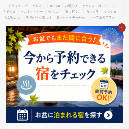
Ｇランキング
だれどこ
ocruyo
お湯たび
わたしと、暮らし。
キテミヨ
ベストオイシー
モノスポ
野に行く。
カウナラ
ミツケヨ
たびゆかし
Ｇ-Ranking 推し活
食pin by Ｇ-Ranking
ハーブ酒のススメ
×
個人のお客さま
法人のお客さま
企業情報
ご利用中の方
お問い合わせ
消費税の表示
ウェブアクセシビリティの取り組み