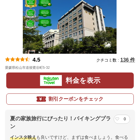
4.5
136 件
クチコミ数 :
愛媛県松山市道後鷺谷町5-32
地図
料金を表示
割引クーポンをチェック
夏の家族旅行にぴったり！バイキングプラ
0
ン
インスタ映え
も良いですけど、まずは食べましょう。食べる