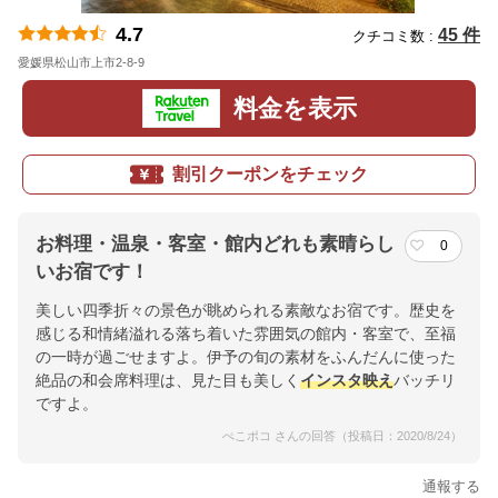
4.7
45 件
クチコミ数 :
愛媛県松山市上市2-8-9
地図
料金を表示
割引クーポンをチェック
お料理・温泉・客室・館内どれも素晴らし
0
いお宿です！
美しい四季折々の景色が眺められる素敵なお宿です。歴史を
感じる和情緒溢れる落ち着いた雰囲気の館内・客室で、至福
の一時が過ごせますよ。伊予の旬の素材をふんだんに使った
絶品の和会席料理は、見た目も美しく
インスタ映え
バッチリ
ですよ。
ぺこポコ さんの回答（投稿日：2020/8/24）
通報する