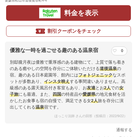
愛媛県松山市道後鷺谷町4-4
地図
料金を表示
割引クーポンをチェック
優雅な一時を過ごせる趣のある温泉宿
0
別邸朧月夜は優雅で重厚感のある建物にて、上質で落ち着き
のある癒やしの空間を存分にご体験いただける
道後
温泉
の
宿。趣のある日本庭園等、館内には
フォトジェニック
なスポ
ットが多数あり、
インスタ映え
する事間違いありません。高
級感のある露天風呂付き客室もあり、お
友達
とお
2人
での
女
子旅
にも最適。また、
四国
の特産品や
愛媛県
の地元食材を活
かしたお食事も宿の自慢で、満足できる女
2人
旅を存分に演
出してくれる
温泉
宿です。
ほっこり法師 さんの回答（投稿日：2022/9/22）
通報する