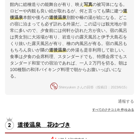
館内に総檜造りの能舞台が有り、映え
写真
の被写体になる。
ロビーや内観も良い絵が取れるが、何と言っても隣に建つ
道
後
温泉
本館や後ろの
道後
温泉
別館や椿の湯が絵になる。どこ
の宿に泊まっても必ず訪れる外湯だ。この辺りは観光地が非
常に多いので、夕食前には何軒か訪れた方が良い。宿の風呂
は男女別に大浴場が有り、岩造りの露天風呂と伊予大島石を
くり抜いた露天風呂が有り、檜の内風呂が有る。宿の風呂も
もちろん良いが隣の
道後
温泉
の外湯も是非利用して欲しい。
食事は夕食の会席料理、スタンダードでも、特撰会席でもス
タンダード和室での宿泊であれば、一人２万円を切る。朝は
100種類の和洋バイキング料理で朝からお腹いっぱいにな
る。
Shinryuken さんの回答（投稿日：2023/6/15）
通報する
すべてのクチコミ(9 件)をみる
道後温泉 花ゆづき
4