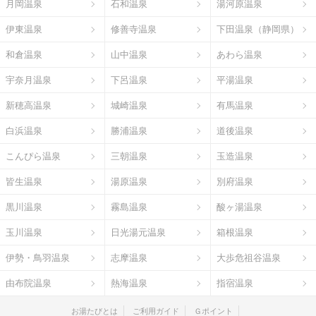
月岡温泉
石和温泉
湯河原温泉
伊東温泉
修善寺温泉
下田温泉（静岡県）
和倉温泉
山中温泉
あわら温泉
宇奈月温泉
下呂温泉
平湯温泉
新穂高温泉
城崎温泉
有馬温泉
白浜温泉
勝浦温泉
道後温泉
こんぴら温泉
三朝温泉
玉造温泉
皆生温泉
湯原温泉
別府温泉
黒川温泉
霧島温泉
酸ヶ湯温泉
玉川温泉
日光湯元温泉
箱根温泉
伊勢・鳥羽温泉
志摩温泉
大歩危祖谷温泉
由布院温泉
熱海温泉
指宿温泉
お湯たびとは
ご利用ガイド
Ｇポイント