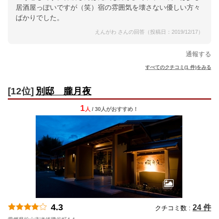
居酒屋っぽいですが（笑）宿の雰囲気を壊さない優しい方々
ばかりでした。
えんがわ さんの回答（投稿日：2019/12/17）
通報する
すべてのクチコミ(1 件)をみる
[12位]
別邸 朧月夜
1
人
/ 30人
が
おすすめ！
4.3
24 件
クチコミ数 :