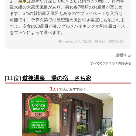
よ。
温泉
は源泉かけ流しで広々とした内風呂の他に、西日本
最大級の大露天風呂があり、男女各7種類のお風呂が楽しめ
ます。5つの貸切露天風呂もあるのでプライベートな入浴も
可能です。予算次第では展望露天風呂付き客室にも泊まれま
すよ。夕食は80品目が並ぶグルメバイキングか和会席コース
をプランによって選べます。
RRgypsies さんの回答（投稿日：2020/2/15）
通報する
すべてのクチコミ(1 件)をみる
[11位]
道後温泉 湯の宿 さち家
1
人
/ 30人
が
おすすめ！