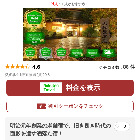
9
人
/ 30人
が
おすすめ！
4.6
88 件
クチコミ数 :
愛媛県松山市道後湯之町20-8
地図
料金を表示
割引クーポンをチェック
明治元年創業の老舗宿で、旧き良き時代の
0
面影を遺す洒落た宿！