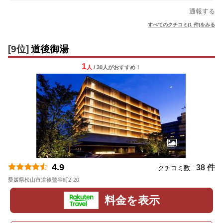
通報する
すべてのクチコミ(1 件)をみる
[9位]
道後御湯
1
人
/ 30人
が
おすすめ！
4.9
38 件
クチコミ数 :
愛媛県松山市道後鷺谷町2-20
地図
料金を表示