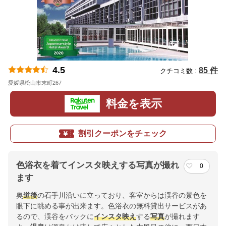
4.5
85 件
クチコミ数 :
愛媛県松山市末町267
地図
料金を表示
割引クーポンをチェック
色浴衣を着てインスタ映えする写真が撮れ
0
ます
奥
道後
の石手川沿いに立っており、客室からは渓谷の景色を
眼下に眺める事が出来ます。色浴衣の無料貸出サービスがあ
るので、渓谷をバックに
インスタ映え
する
写真
が撮れます