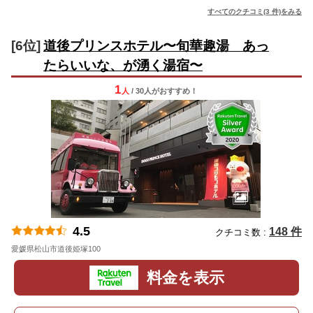
すべてのクチコミ(3 件)をみる
[6位]
道後プリンスホテル〜旬華趣湯 あっ
たらいいな、が湧く湯宿〜
1
人
/ 30人
が
おすすめ！
4.5
148 件
クチコミ数 :
愛媛県松山市道後姫塚100
地図
料金を表示