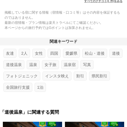
すべてのクチコミ(1 件)をみる
掲載している宿に関する情報（宿情報・口コミ等）はその内容を保証するも
のではありません。
最新の宿情報・プラン情報は楽天トラベルにてご確認ください。
本ページからの旅行予約ではGポイントは加算されません。
関連キーワード
友達
2人
女性
四国
愛媛県
松山・道後
道後
道後温泉
温泉
女子旅
温泉宿
写真
フォトジェニック
インスタ映え
割引
県民割引
全国旅行支援
1泊
「道後温泉」に関連する質問