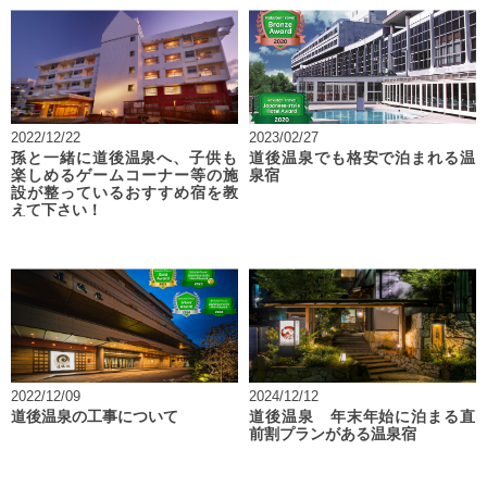
2022/12/22
2023/02/27
孫と一緒に道後温泉へ、子供も
道後温泉でも格安で泊まれる温
楽しめるゲームコーナー等の施
泉宿
設が整っているおすすめ宿を教
えて下さい！
2022/12/09
2024/12/12
道後温泉の工事について
道後温泉 年末年始に泊まる直
前割プランがある温泉宿