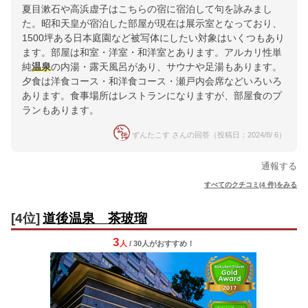
夏目漱石や高浜虚子はこちらの宿に宿泊して句を詠みまし
た。昭和天皇が宿泊した部屋が現在は展示室となっており、
1500坪ある日本庭園など被写体にしたい対象はいくつもあり
ます。部屋は和室・洋室・和洋室とあります。アルカリ性単
純
温泉
の内湯・露天風呂があり、サウナや足湯もあります。
夕食は洋食コース・和洋食コース・瀬戸内会席などいろいろ
あります。食事場所はレストランになりますが、部屋食のプ
ランもあります。
ずんたこす さんの回答（投稿日：2024/8/ 6）
通報する
すべてのクチコミ(4 件)をみる
[4位]
道後温泉 茶玻瑠
3
人
/ 30人
が
おすすめ！