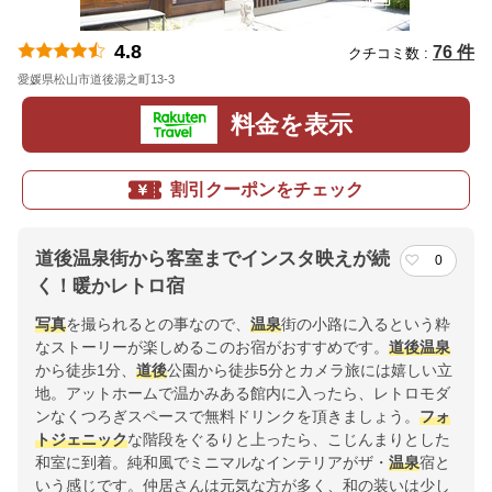
4.8
76 件
クチコミ数 :
愛媛県松山市道後湯之町13-3
地図
料金を表示
割引クーポンをチェック
道後温泉街から客室までインスタ映えが続
0
く！暖かレトロ宿
写真
を撮られるとの事なので、
温泉
街の小路に入るという粋
なストーリーが楽しめるこのお宿がおすすめです。
道後
温泉
から徒歩1分、
道後
公園から徒歩5分とカメラ旅には嬉しい立
地。アットホームで温かみある館内に入ったら、レトロモダ
ンなくつろぎスペースで無料ドリンクを頂きましょう。
フォ
トジェニック
な階段をぐるりと上ったら、こじんまりとした
和室に到着。純和風でミニマルなインテリアがザ・
温泉
宿と
いう感じです。仲居さんは元気な方が多く、和の装いは少し