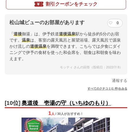
割引クーポンをチェック
松山城ビューのお部屋があります
0
「
道後
御湯」は、伊予鉄道
道後
温泉
駅から徒歩約5分のお宿
です。
温泉
は、客室の露天風呂と展望浴場、露天風呂で源泉
かけ流しの
道後
温泉
を満喫できます。こちらでは夕食にダイ
ニングで伊予の食材を使った和会席を、朝食は和朝食を味わ
えます。
モッティ さんの回答（投稿日：2022/7/ 8）
通報する
すべてのクチコミ(1 件)をみる
[10位]
奥道後 壱湯の守（いちゆのもり）
1
人
/ 30人
が
おすすめ！