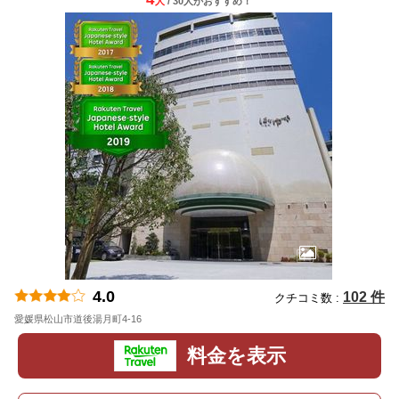
人
/ 30人
が
おすすめ！
4.0
102 件
クチコミ数 :
愛媛県松山市道後湯月町4-16
地図
料金を表示