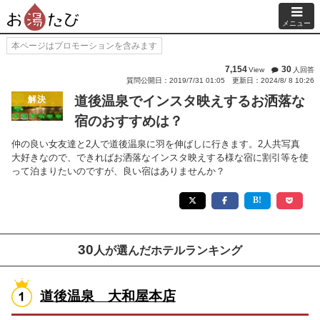
メニュー
本ページはプロモーションを含みます
7,154
30
View
人回答
質問公開日：2019/7/31 01:05
更新日：2024/8/ 8 10:26
道後温泉でインスタ映えするお洒落な
解決
宿のおすすめは？
仲の良い女友達と2人で道後温泉に羽を伸ばしに行きます。2人共写真
大好きなので、できればお洒落なインスタ映えする様な宿に割引等を使
って泊まりたいのですが、良い宿はありませんか？
30
人が選んだホテルランキング
道後温泉 大和屋本店