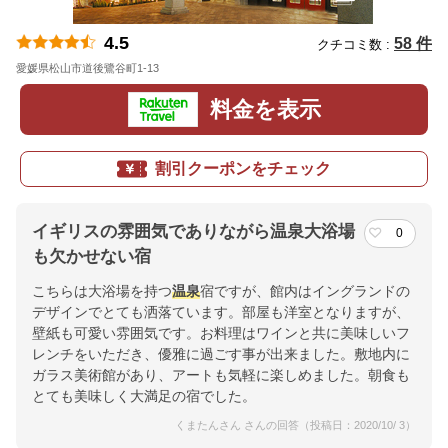
4.5
58 件
クチコミ数 :
愛媛県松山市道後鷺谷町1-13
地図
料金を表示
割引クーポンをチェック
イギリスの雰囲気でありながら温泉大浴場
0
も欠かせない宿
こちらは大浴場を持つ
温泉
宿ですが、館内はイングランドの
デザインでとても洒落ています。部屋も洋室となりますが、
壁紙も可愛い雰囲気です。お料理はワインと共に美味しいフ
レンチをいただき、優雅に過ごす事が出来ました。敷地内に
ガラス美術館があり、アートも気軽に楽しめました。朝食も
とても美味しく大満足の宿でした。
くまたんさん さんの回答（投稿日：2020/10/ 3）