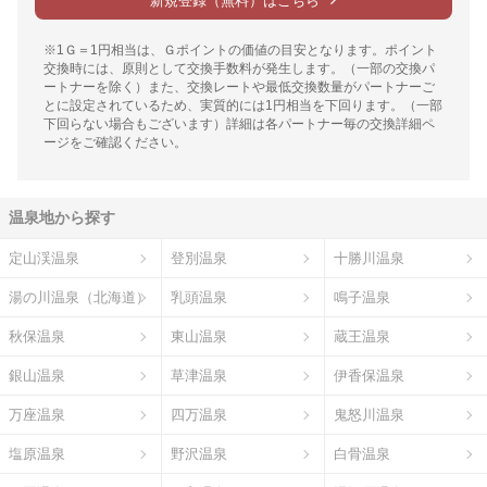
新規登録（無料）はこちら
※1Ｇ＝1円相当は、Ｇポイントの価値の目安となります。ポイント
交換時には、原則として交換手数料が発生します。（一部の交換パ
ートナーを除く）また、交換レートや最低交換数量がパートナーご
とに設定されているため、実質的には1円相当を下回ります。（一部
下回らない場合もございます）詳細は各パートナー毎の交換詳細ペ
ージをご確認ください。
温泉地から探す
定山渓温泉
登別温泉
十勝川温泉
湯の川温泉（北海道）
乳頭温泉
鳴子温泉
秋保温泉
東山温泉
蔵王温泉
銀山温泉
草津温泉
伊香保温泉
万座温泉
四万温泉
鬼怒川温泉
塩原温泉
野沢温泉
白骨温泉