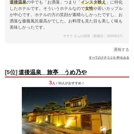
道後
温泉
の中でも「お洒落」つまり「
インスタ映え
」に特化
したホテルです。そういうホテルなので
女性
や若いカップル
が中心です。ホテルの方の笑顔が素晴らしかったですし、お
洒落な薔薇風呂最高がでした。お料理も見た目も美しく味も
美味しかったです。
ササラ さんの回答（投稿日：2020/5/17）
通報する
すべてのクチコミ(3 件)をみる
[5位]
道後温泉 旅亭 うめ乃や
3
人
/ 30人
が
おすすめ！