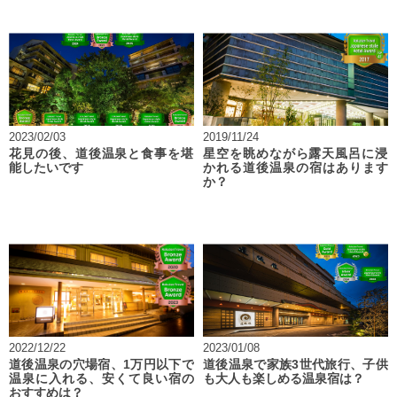
2023/02/03
2019/11/24
花見の後、道後温泉と食事を堪
星空を眺めながら露天風呂に浸
能したいです
かれる道後温泉の宿はあります
か？
2022/12/22
2023/01/08
道後温泉の穴場宿、1万円以下で
道後温泉で家族3世代旅行、子供
温泉に入れる、安くて良い宿の
も大人も楽しめる温泉宿は？
おすすめは？