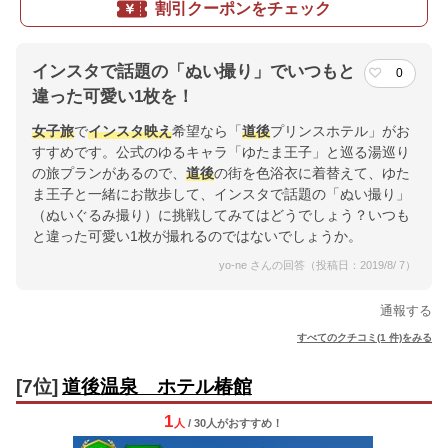
割引クーポンをチェック
インスタで話題の「ぬい撮り」でいつもと
0
違った可愛い1枚を！
女子旅
で
インスタ映え
希望なら「
道後
プリンスホテル」がお
すすめです。公式のゆるキャラ「ゆたま王子」と巡る湯巡り
の旅プランがあるので、
道後
の街を色浴衣に着替えて、ゆた
ま王子と一緒にお散歩して、インスタで話題の「ぬい撮り」
（ぬいぐるみ撮り）に挑戦してみてはどうでしょう？いつも
と違った可愛い1枚が撮れるのではないでしょうか。
yo-ne さんの回答（投稿日：2019/8/ 7）
通報する
すべてのクチコミ(1 件)をみる
[7位]
道後温泉 ホテル椿館
1
人
/ 30人
が
おすすめ！