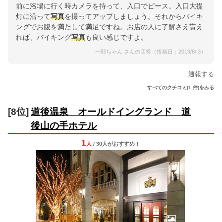
前に浴場に行く時カメラを持って、入口でピース。入口大提
灯に沿って
写真
を撮ってアップしましょう。それからバイキ
ングでお腹を満たして満足ですね。お店の人に了解さえ貰え
れば、バイキング
写真
も良い感じですよ。
一郎ちゃん さんの回答（投稿日：2019/8/ 3）
通報する
すべてのクチコミ(1 件)をみる
[8位]
道後温泉 オールドイングランド 道
後山の手ホテル
1
人
/ 30人
が
おすすめ！