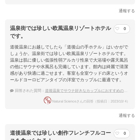
通報する
温泉街では珍しい欧風温泉リゾートホテル
0
です。
道後温泉にお越しでしたら「道後山の手ホテル」はいかがで
しょうか。温泉街では珍しい欧風温泉リゾートホテルです。
温泉は肌に優しい低張性弱アルカリ性泉で大浴場や露天風呂
の他にサウナや水風呂も完備しています。館内は綺麗で清潔
感があり快適に過ごせます。客室も全室ウッドの床というオ
ールドヨーロピアンタイプの洋室でカップルに最適です。
回答された質問：
道後温泉でサウナ好きなカップルにおすすめの宿を教えて！
Natural Scienceさんの回答（投稿日：2023/10/ 4）
通報する
道後温泉では珍しい創作フレンチフルコー
0