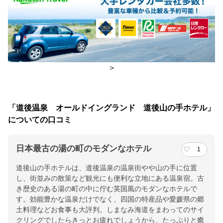
食事場所
朝食
レストラン
夕食
レストラン
>
チェックイン・チェックアウト時間
「道後温泉 オールドイングランド 道後山の手ホテル」
チェックイン
15:00(最終チェックイン：29:30)
についての口コミ
チェックアウ
11:00
ト
日本最古の湯の町のモダンなホテル
1
交通アクセス
道後山の手ホテルは、道後温泉の温泉街やや山の手に位置
し、街並みの散策など観光にも便利な立地にある温泉宿。古
道後温泉駅より徒歩約5分／空港からリムジンバスで３５分／ＪＲ
き歴史のある湯の町の中に佇む英国風のモダンなホテルで
松山駅より電車又はバスで２０分／松山観光港よりバスで５０分
す。効能豊かな温泉だけでなく、四国の特産品や愛媛県の郷
土料理などお食事も大評判。しまなみ海道をまわってのサイ
提供：楽天トラベル
クリングでしたらきっとお疲れでしょうから、たっぷりと癒