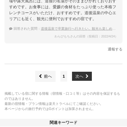
場や露天風呂には、道後の名湯がそのままひかれておりおす
すめです。お食事には、愛媛の食材をたっぷり使った本格フ
レンチコースがいただけ、おすすめです。道後温泉の中心エ
リアにも近く、観光に便利でおすすめの宿です。
回答された質問：
道後温泉で卒業旅行へ行きたい。観光も楽しめると嬉しい
わらびもちさんの回答（投稿日：2022/4/24）
通報する
前へ
1
次へ
掲載している宿に関する情報（宿情報・口コミ等）はその内容を保証するも
のではありません。
最新の宿情報・プラン情報は楽天トラベルにてご確認ください。
本ページからの旅行予約ではGポイントは加算されません。
関連キーワード