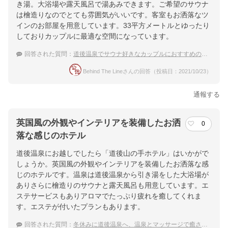
き湯。大浴場や露天風呂で湯あみできます。ご希望のサウナ
は檜造りなのでとても雰囲気がいいです。客室もお洒落なツ
インのお部屋を用意しています。33平方メートルとゆったり
しておりカップルに最適な空間になっています。
回答された質問：
道後温泉でサウナ好きなカップルにおすすめの宿を教えて！
Behind The Lineさんの回答（投稿日：2021/10/23）
通報する
英国風の外観やインテリアを装備したお洒
0
落な感じのホテル
道後温泉にお越しでしたら「道後山の手ホテル」はいかがで
しょうか。英国風の外観やインテリアを装備したお洒落な感
じのホテルです。温泉は道後温泉から引き湯をした大浴場が
ありさらに檜造りのサウナと露天風呂も用意しています。エ
ステサービスもありアロマでたっぷり疲れを癒してくれま
す。エステが付いたプランもあります。
回答された質問：
冬休みに道後温泉へ、温泉とマッサージで癒されたいです