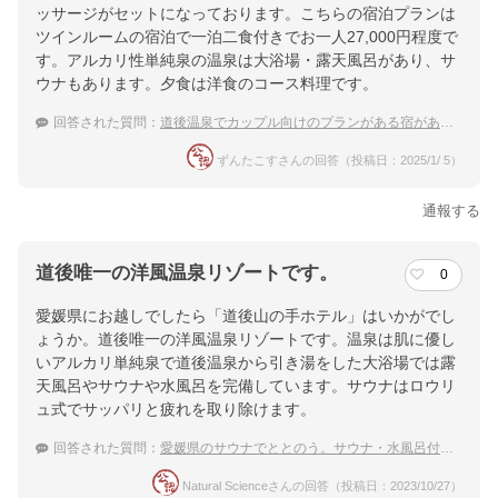
ッサージがセットになっております。こちらの宿泊プランは
ツインルームの宿泊で一泊二食付きでお一人27,000円程度で
す。アルカリ性単純泉の温泉は大浴場・露天風呂があり、サ
ウナもあります。夕食は洋食のコース料理です。
回答された質問：
道後温泉でカップル向けのプランがある宿があったら教えて！
ずんたこすさんの回答（投稿日：2025/1/ 5）
通報する
道後唯一の洋風温泉リゾートです。
0
愛媛県にお越しでしたら「道後山の手ホテル」はいかがでし
ょうか。道後唯一の洋風温泉リゾートです。温泉は肌に優し
いアルカリ単純泉で道後温泉から引き湯をした大浴場では露
天風呂やサウナや水風呂を完備しています。サウナはロウリ
ュ式でサッパリと疲れを取り除けます。
回答された質問：
愛媛県のサウナでととのう。サウナ・水風呂付おすすめ温泉宿は？
Natural Scienceさんの回答（投稿日：2023/10/27）