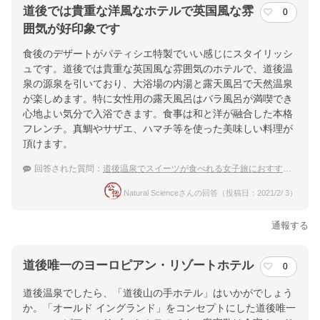
道後では貴重な洋風なホテルで英国風な雰
0
囲気が好印象です
食後のデザートがパティシエ特製でいい感じにスタイリッシ
ュです。道後では貴重な英国風な雰囲気のホテルで、道後温
泉の源泉を引いており、大浴場の内湯と露天風呂で天然温泉
が楽しめます。特に女性用の露天風呂はバラ風呂が満喫でき
心地よい気分で入浴できます。食事は和と洋が融合した本格
フレンチ。真鯛やサザエ、ハマチ等を使った美味しい料理が
頂けます。
回答された質問：
道後温泉でスイーツが食べれる女子旅におすすめの宿はありますか？
Natural Scienceさんの回答（投稿日：2021/2/ 3）
通報する
道後唯一のヨーロピアン・リゾートホテル
0
道後温泉でしたら、「道後山の手ホテル」はいかがでしょう
か。「オールド イングランド」をコンセプトにした道後唯一