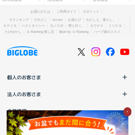
お湯たびとは
ご利用ガイド
Ｇポイント
Ｇランキング
だれどこ
ocruyo
お湯たび
わたしと、暮らし。
キテミヨ
ベストオイシー
モノスポ
野に行く。
カウナラ
ミツケヨ
たびゆかし
Ｇ-Ranking 推し活
食pin by Ｇ-Ranking
ハーブ酒のススメ
個人のお客さま
法人のお客さま
企業情報
×
ご利用中の方