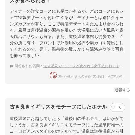
スを食べられる！
ディナーの洋食コースにも幾つか有るが、どのコースにもシ
ェフ特製デザートが付いてくるが、ディナーとは別にクイー
ンズカフェが有り、ここで特製デザートをたんまり食べられ
る。風呂は道後温泉の源泉を引いた大浴場に広い内風呂と露
天風呂にサウナも有る。また、道後温泉本館も徒歩で３、４
分の所に有り、フロントで外湯用の浴衣や湯カゴを貸出しし
てくれるので、是非、温泉街の散歩がてら湯浴みや映え写真
を撮って欲しい。
回答された質問：
道後温泉でスイーツが食べれる女子旅におすすめの宿はありますか？
Shinryukenさんの回答（投稿日：2023/6/20）
通報する
古き良きイギリスをモチーフにしたホテル
0
道後温泉にお越しでしたら「道後山の手ホテル」はいかがで
しょうか。古き良きイギリスをモチーフにした温泉街唯一の
ヨーロピアンスタイルのホテルです。温泉は道後温泉から引