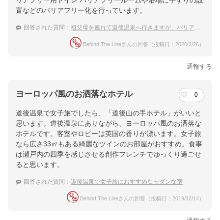
リアフリー用トイレ バリアフリールームや浴場に手すりの設
置などのバリアフリー化を行っています。
回答された質問：
祖父母を連れて道後温泉へ行きますが、バリアフリー対応のある宿ってありますか？
Behind The Lineさんの回答（投稿日：2020/2/26）
通報する
ヨーロッパ風のお洒落なホテル
0
道後温泉で女子旅でしたら、「道後山の手ホテル」がいいと
思います。道後温泉にありながら、ヨーロッパ風のお洒落な
ホテルです。客室やロビーは英国の香りが漂います。女子旅
なら広さ33㎡もある綺麗なツインのお部屋がおすすめ。食事
は瀬戸内の四季を感じさせる創作フレンチでゆっくり過ごせ
ると思います。
回答された質問：
道後温泉で女子旅におすすめなモダンな宿
Behind The Lineさんの回答（投稿日：2019/12/14）