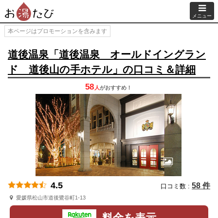
メニュー
本ページはプロモーションを含みます
道後温泉「道後温泉 オールドイングラン
ド 道後山の手ホテル」の口コミ＆詳細
58
人
が
おすすめ！
4.5
58 件
口コミ数 :
愛媛県松山市道後鷺谷町1-13
料金を表示