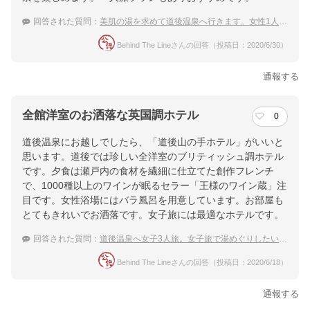
回答された質問：
美肌の湯を求めて道後温泉へ行きます。女性1人旅歓迎の温泉宿を教えて下さい。
Behind The Lineさんの回答（投稿日：2020/6/30）
通報する
全館洋室のお洒落な英国調ホテル
0
道後温泉にお越しでしたら、「道後山の手ホテル」がいいと
思います。道後では珍しい全洋室のブリティッシュ調ホテル
です。夕食は瀬戸内の食材を繊細に仕立てた創作フレンチ
で、1000種以上のワインが眠るセラー「王様のワイン蔵」注
目です。女性浴場にはバラ風呂を用意しています。お部屋も
とてもきれいでお洒落です。女子旅には最適なホテルです。
回答された質問：
道後温泉へ女子3人旅。女子旅で湯めぐりしたい！おすすめの温泉宿は？
Behind The Lineさんの回答（投稿日：2020/6/18）
通報する