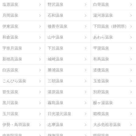
塩原温泉
野沢温泉
白骨温泉
月岡温泉
石和温泉
湯河原温泉
伊東温泉
修善寺温泉
下田温泉（静岡県）
和倉温泉
山中温泉
あわら温泉
宇奈月温泉
下呂温泉
平湯温泉
新穂高温泉
城崎温泉
有馬温泉
白浜温泉
勝浦温泉
道後温泉
こんぴら温泉
三朝温泉
玉造温泉
皆生温泉
湯原温泉
別府温泉
黒川温泉
霧島温泉
酸ヶ湯温泉
玉川温泉
日光湯元温泉
箱根温泉
伊勢・鳥羽温泉
志摩温泉
大歩危祖谷温泉
由布院温泉
熱海温泉
指宿温泉