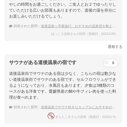
やしの時間をお過ごしください。ご友人とお２でゆったりし
楽天トラベルで
ていただける広いお部屋もありますので、道後の湯を存分に
ホテル詳細を詳しく見る
お楽しみいただけるでしょう。
回答された質問：
道後温泉へ卒業旅行、おすすめの温泉宿を教えてください！
ほっこり法師さんの回答（投稿日：2022/1/25）
通報する
サウナがある道後温泉の宿です
0
道後温泉街でサウナのある宿は少なく、こちらの宿は数少な
い道後温泉街でサウナのある宿です。セルフロウリュができ
るようになっており、水風呂もあります。夕食は3種類のコ
ースがある洋食です。愛媛県産の鯛や牛フィレ肉を使った料
理が食べれます。
回答された質問：
道後温泉でサウナ好きなカップルにおすすめの宿を教えて！
ずんたこすさんの回答（投稿日：2025/1/ 5）