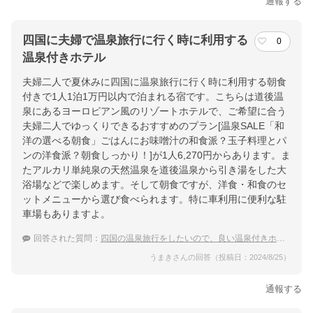
通報する
四国に夫婦で温泉旅行に行く時に利用する
0
温泉付きホテル
夫婦二人で夏休みに四国に温泉旅行に行く時に利用する朝食
付きで1人1泊1万円以内で泊まれる宿です。こちらは道後温
泉にあるヨーロピアン風のリゾートホテルで、ご希望に合う
夫婦二人でゆっくりできるおすすめのプラン[温泉SALE「和
洋の選べる朝食」ごはんにお味噌汁の和食派？玉子料理とパ
ンの洋食派？朝食しっかり！]が1人6,270円からあります。ま
たアルカリ単純泉の天然温泉を道後温泉から引き湯をした大
浴場などで楽しめます。そして朝食ですが、洋食・和食のセ
ットメニューから選び食べられます。特に車利用に便利な駐
車場もありますよ。
回答された質問：
四国の温泉旅行をしたいので、良い温泉付きホテルか旅館を教えてください
うまきさんの回答（投稿日：2024/8/25）
通報する