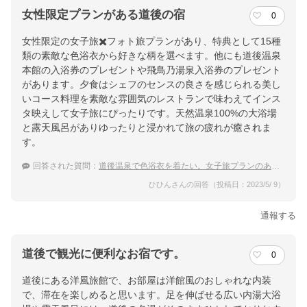
女性限定プランがある道後の宿
0
女性限定の女子旅✖️フォト旅プランがあり、特典として15種
類の素敵な色浴衣から好きな柄を選べます。他にも道後温泉
本館の入浴券のプレゼントや飛鳥乃湯泉入浴券のプレゼント
があります。夕食はシェフのセンスの良さを感じられる美し
いコース料理を素敵な雰囲気のレストランで味わえてインス
タ映えして女子旅にぴったりです。天然温泉100%の大浴場
と露天風呂がありゆったりと浸かれて旅の疲れが癒されま
す。
回答された質問：
道後温泉で色浴衣を着たい。女子旅プランのある宿を教えて
ひひんさんの回答（投稿日：2023/5/ 9）
通報する
道後で観光に便利なお宿です。
0
道後にある洋風旅館で、お部屋は洋館風のおしゃれな内装
で、滞在を楽しめると思います。足を伸ばせる広い内湯大浴