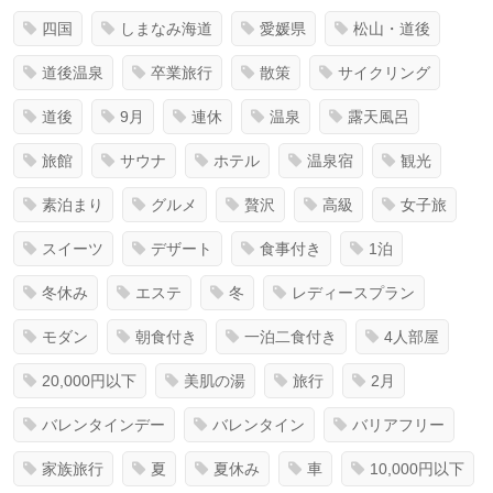
四国
しまなみ海道
愛媛県
松山・道後
道後温泉
卒業旅行
散策
サイクリング
道後
9月
連休
温泉
露天風呂
旅館
サウナ
ホテル
温泉宿
観光
素泊まり
グルメ
贅沢
高級
女子旅
スイーツ
デザート
食事付き
1泊
冬休み
エステ
冬
レディースプラン
モダン
朝食付き
一泊二食付き
4人部屋
20,000円以下
美肌の湯
旅行
2月
バレンタインデー
バレンタイン
バリアフリー
家族旅行
夏
夏休み
車
10,000円以下