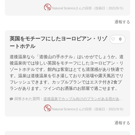
Natural Scienceさんの回答（投稿日：2021/5/ 5）
通報する
英国をモチーフにしたヨーロピアン・リゾ
0
ートホテル
道後温泉なら「道後山の手ホテル」はいかがでしょうか。道
後温泉街では珍しい英国をモチーフにしたヨーロピアン・リ
ゾートホテルです。館内は客室はとても清潔感があり快適で
す。温泉は道後温泉を引き湯しており大浴場や露天風呂でリ
フレッシュできます。カップルプランではエステ付き2食プ
ランがあります。ツインのお洒落のお部屋で過ごせます。
回答された質問：
道後温泉でカップル向けのプランがある宿があったら教えて！
Natural Scienceさんの回答（投稿日：2021/3/ 8）
通報する