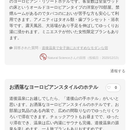
のヨーロピアン・リゾートホテルです。客室数は全室ウッド
の床というオールドヨーロピアンタイプの洋室が70部屋。禁
煙ルームがあるのでタバコのにおいが苦手な方も安心して利
用できます。アメニティはタオル類・歯ブラシセット・浴衣
等です。露天風呂、大浴場があり手足を伸ばしてゆっくりお
湯に浸かれます。ミニエステが付いた女性限定プランもあり
ます。
回答された質問：
道後温泉で女子旅におすすめなモダンな宿
Natural Scienceさんの回答（投稿日：2020/12/13）
通報する
お洒落なヨーロピアンスタイルのホテル
0
道後温泉にお越しでしたら、「道後山の手ホテル」がいいと
思います。お洒落なヨーロピアンスタイルのホテルです。お
部屋は気品のある内装で、広めの間取りなのでゆったりくつ
ろいで滞在できます。チェックアウトもお昼までで、ゆった
り滞在でき、温泉は広い内湯にサウナも完備。道後温泉の源
泉を楽しめます。一人旅プランもありおすすめです。