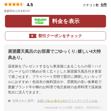
4.5
6件
クチコミ数 :
愛媛県松山市末町267
地図
料金を表示
割引クーポンをチェック
展望露天風呂のお部屋でごゆっくり♪嬉しい4大特
典あり。
温泉旅をプレゼントするなら奥道後にあるこちらの宿！ハイ
グレードなので眺めが良く広々とした展望露天風呂付き客室
で過ごせます。プライベート空間で贅沢に満喫したいカップ
ルにおすすめ！色浴衣の無料貸出や、雰囲気の良い食事処で
愛媛ブランド牛や鯛のお料理で地元食材の会席料理で温泉旅
気分に没入できます。
回答された質問：
全国│
バレンタイン
&ホワイトデープランがある温泉宿でプチ贅沢したい
misamisaki さんの回答（投稿日：2020/12/22 ）