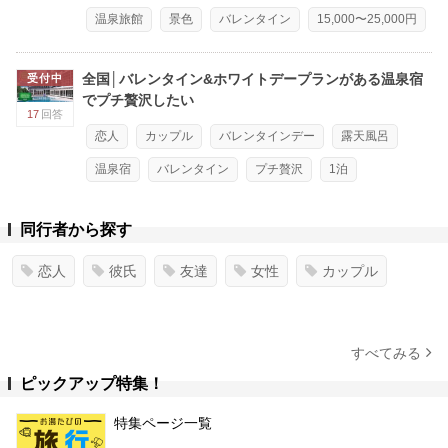
温泉旅館
景色
バレンタイン
15,000〜25,000円
全国│バレンタイン&ホワイトデープランがある温泉宿
受付中
でプチ贅沢したい
17
回答
恋人
カップル
バレンタインデー
露天風呂
温泉宿
バレンタイン
プチ贅沢
1泊
同行者から探す
恋人
彼氏
友達
女性
カップル
すべてみる
ピックアップ特集！
特集ページ一覧