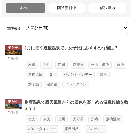
すべて
回答受付中
解決済み
並び替え
2月に行く道後温泉で、女子旅におすすめな宿は？
受付中
20
回答
友達
女性
四国
愛媛県
松山・道後
道後
道後温泉
2月
バレンタインデー
贅沢
女子旅
温泉宿
バレンタイン
別府温泉で露天風呂からの景色を楽しめる温泉旅館を教
受付中
えて！
22
回答
恋人
彼氏
九州
大分県
別府
別府温泉
バレンタインデー
露天風呂
プレゼント