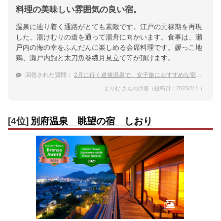
料理の美味しい雰囲気の良い宿。
温泉に辿り着く通路がとても素敵です。江戸の元禄期を再現
した、湯けむりの道を通って湯舟に向かいます。食事は、瀬
戸内の海の幸をふんだんに楽しめる会席料理です。媛っこ地
鶏、瀬戸内鮑と太刀魚巻繊月見立て等が頂けます。
回答された質問：
2月に行く道後温泉で、女子旅におすすめな宿は？
とりむ さんの回答（投稿日：2023/2/ 1 ）
[4位]
別府温泉 眺望の宿 しおり