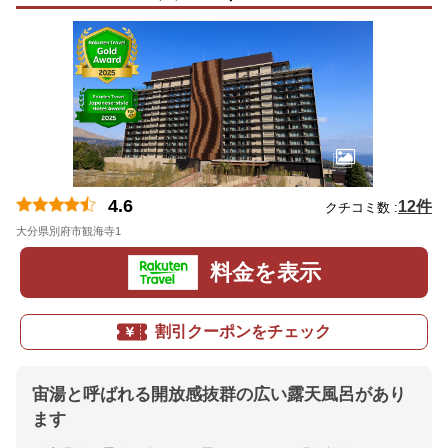
4.6
12件
クチコミ数 :
大分県別府市観海寺1
地図
料金を表示
割引クーポンをチェック
宙湯と呼ばれる開放感抜群の広い露天風呂があり
ます