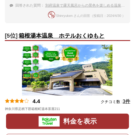
回答された質問：
別府温泉で露天風呂からの景色を楽しめる温泉旅館を教えて！
Shinryuken さんの回答（投稿日：2024/4/30 ）
[5位]
箱根湯本温泉 ホテルおくゆもと
4.4
3件
クチコミ数 :
神奈川県足柄下郡箱根町湯本茶屋211
地図
料金を表示