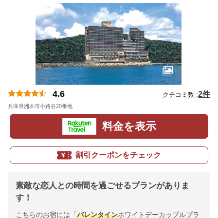
4.6
2件
クチコミ数 :
兵庫県洲本市小路谷20番地
地図
料金を表示
割引クーポンをチェック
素敵な恋人との時間を過ごせるプランがありま
す！
こちらのお宿には「
バレンタイン
ホワイトデーカップルプラ