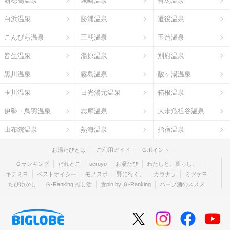
新穂高温泉
城崎温泉
有馬温泉
白浜温泉
勝浦温泉
道後温泉
こんぴら温泉
三朝温泉
玉造温泉
皆生温泉
湯原温泉
別府温泉
黒川温泉
霧島温泉
酸ヶ湯温泉
玉川温泉
日光湯元温泉
箱根温泉
伊勢・鳥羽温泉
志摩温泉
大歩危祖谷温泉
由布院温泉
熱海温泉
指宿温泉
お湯たびとは
ご利用ガイド
Ｇポイント
Ｇランキング
だれどこ
ocruyo
お湯たび
わたしと、暮らし。
キテミヨ
ベストオイシー
モノスポ
野に行く。
カウナラ
ミツケヨ
たびゆかし
Ｇ-Ranking 推し活
食pin by Ｇ-Ranking
ハーブ酒のススメ