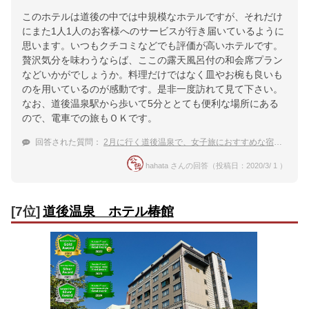
このホテルは道後の中では中規模なホテルですが、それだけ
にまた1人1人のお客様へのサービスが行き届いているように
思います。いつもクチコミなどでも評価が高いホテルです。
贅沢気分を味わうならば、ここの露天風呂付の和会席プラン
などいかがでしょうか。料理だけではなく皿やお椀も良いも
のを用いているのが感動です。是非一度訪れて見て下さい。
なお、道後温泉駅から歩いて5分ととても便利な場所にある
ので、電車での旅もＯＫです。
回答された質問：
2月に行く道後温泉で、女子旅におすすめな宿は？
hahata さんの回答（投稿日：2020/3/ 1 ）
[7位]
道後温泉 ホテル椿館