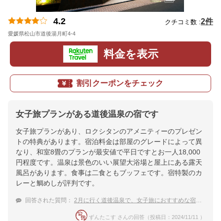
4.2
2件
クチコミ数 :
愛媛県松山市道後湯月町4-4
地図
料金を表示
割引クーポンをチェック
女子旅プランがある道後温泉の宿です
女子旅プランがあり、ロクシタンのアメニティーのプレゼン
トの特典があります。宿泊料金は部屋のグレードによって異
なり、和室8畳のプランが最安値で平日ですとお一人18,000
円程度です。温泉は景色のいい展望大浴場と屋上にある露天
風呂があります。食事は二食ともブッフェです。宿特製のカ
レーと鯛めしが評判です。
回答された質問：
2月に行く道後温泉で、女子旅におすすめな宿は？
ずんたこす さんの回答（投稿日：2024/11/11 ）