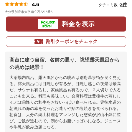
4.6
3件
クチコミ数 :
大分県別府市大字南立石2218番5
地図
料金を表示
割引クーポンをチェック
高台に建つ当宿、名前の通り、眺望露天風呂から
の眺めは絶景！
大浴場内風呂、露天風呂からの眺めは別府温泉街か良く見え
る。露天風呂には目隠しが有るが、目隠し越しの夜景は最高
だ。サウナも有るし、家族風呂も有るので、２人切りで入る
ことも出来る。料理も美味しい。会席料理は豊後牛の蒸しし
ゃぶは霜降りの和牛をお腹いっぱい食べられる。豊後水道の
朝漁れの海の幸を使ったお造りや鮎の塩焼きを食べられる。
朝食は、大分の郷土料理をアレンジした惣菜が沢山小鉢に並
び、ご飯が進むので、朝からお腹いっぱいになる。ジュース
や牛乳が飲み放題になる。