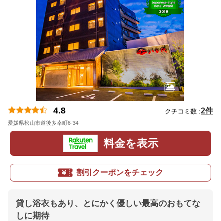
4.8
2件
クチコミ数 :
愛媛県松山市道後多幸町6-34
地図
料金を表示
割引クーポンをチェック
貸し浴衣もあり、とにかく優しい最高のおもてな
しに期待