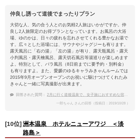
仲良し誘って道後でまったりプラン
大切な人、気の合う人とのお気軽2人旅はいかがですか。仲
良し2人旅限定のお得プランとなっています。お風呂の大浴
場、ゆのかは、日々の疲れを忘れさせてくれる豊かなお湯で
す。広々とした浴場には、サウナやジャグジーも有ります。
露天風呂に「右の湯」「左の湯」が有り、露天瓶風呂・露天
小判風呂・露天檜風呂、露天切石風呂等湯巡りが楽しめます
よ。特別として、バラ風呂（8日前までに要予約・別料金）
も有りますよ。また、愛媛のゆるキャラみきゃんルームでは
2015年9月オープンオープンのお祝いに駆けつけてくれたみ
きゃんと一緒に写真撮影が出来ます。
回答された質問：
2月に行く道後温泉で、女子旅におすすめな宿は？
一郎ちゃん さんの回答（投稿日：2019/10/28 ）
[10位]
洲本温泉 ホテルニューアワジ ＜淡
路島＞