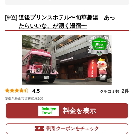
[9位]
道後プリンスホテル〜旬華趣湯 あっ
たらいいな、が湧く湯宿〜
4.5
2件
クチコミ数 :
愛媛県松山市道後姫塚100
地図
料金を表示
割引クーポンをチェック