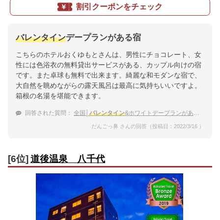
割引クーポンをチェック
バレンタイン
デープランがある宿
こちらのホテルおくゆもとさんは、男性にチョコレート、女
性には色浴衣の無料貸出サービスがある、カップル向けの宿
です。また卓球も無料で出来ます。綺麗な和モダンな宿で、
大自然を眺めながらの露天風呂は最高に気持ちいいですよ。
箱根の名湯を堪能できます。
回答された質問：
全国│
バレンタイン
&ホワイトデープランがある温泉宿でプチ贅沢したい
だんごっ鼻 さんの回答（投稿日：2022/3/16 ）
[6位]
道後温泉 八千代