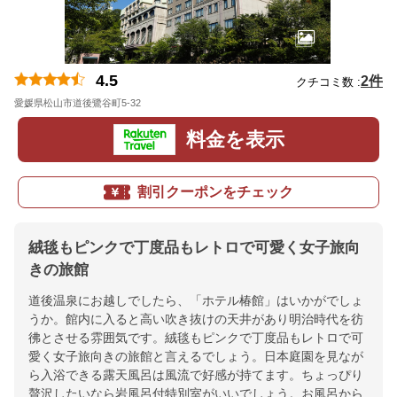
4.5
2件
クチコミ数 :
愛媛県松山市道後鷺谷町5-32
地図
料金を表示
割引クーポンをチェック
絨毯もピンクで丁度品もレトロで可愛く女子旅向
きの旅館
道後温泉にお越しでしたら、「ホテル椿館」はいかがでしょ
うか。館内に入ると高い吹き抜けの天井があり明治時代を彷
彿とさせる雰囲気です。絨毯もピンクで丁度品もレトロで可
愛く女子旅向きの旅館と言えるでしょう。日本庭園を見なが
ら入浴できる露天風呂は風流で好感が持てます。ちょっぴり
贅沢したいなら岩風呂付特別室がいいでしょう。お風呂から