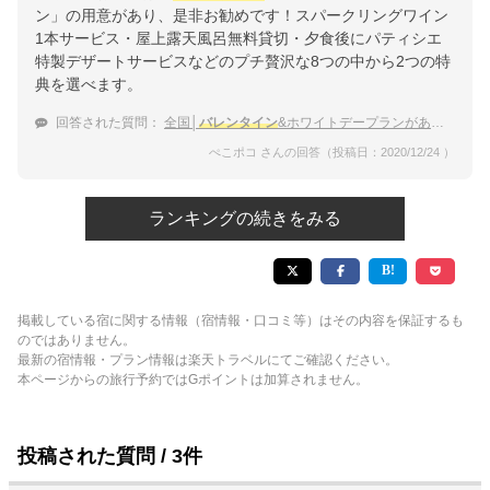
ン」の用意があり、是非お勧めです！スパークリングワイン
1本サービス・屋上露天風呂無料貸切・夕食後にパティシエ
特製デザートサービスなどのプチ贅沢な8つの中から2つの特
典を選べます。
回答された質問：
全国│
バレンタイン
&ホワイトデープランがある温泉宿でプチ贅沢したい
ぺこポコ さんの回答（投稿日：2020/12/24 ）
ランキングの続きをみる
掲載している宿に関する情報（宿情報・口コミ等）はその内容を保証するも
のではありません。
最新の宿情報・プラン情報は楽天トラベルにてご確認ください。
本ページからの旅行予約ではGポイントは加算されません。
投稿された質問 / 3件