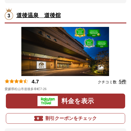
道後温泉 道後舘
4.7
5件
クチコミ数 :
愛媛県松山市道後多幸町7-26
地図
料金を表示
割引クーポンをチェック