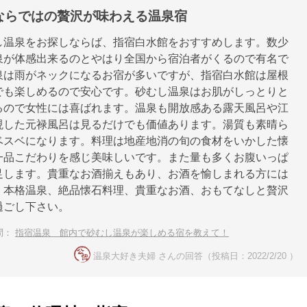
ならではの贅沢が味わえる温泉宿
し温泉をお探しならば、指宿白水館をおすすめします。数少
泉が体感出来るのとやはり全国から宿泊者がくるので有名で
泉は雨がネックになるお宿が多いですが、指宿白水館は屋根
でも楽しめるので安心です。砂むし温泉はお肌がしっとりと
るので女性には喜ばれます。温泉も開放感ある露天風呂や江
現した元禄風呂は見るだけでも価値あります。湯質も素晴ら
ベスベになります。料理は地産地消の旬の食材をいかした懐
一品こだわりを感じ美味しいです。また量も多くお腹いっぱ
足します。貴重なお酒揃えもあり、お酒を愉しまれる方には
。本格温泉、絶品懐石料理、貴重なお酒、おもてなしと贅沢
過ごし下さい。
問：
指宿温泉 館内で砂むし温泉が楽しめる宿を教えて！
温泉大好き夫婦 さんの回答（投稿日：2022/2/20 ）