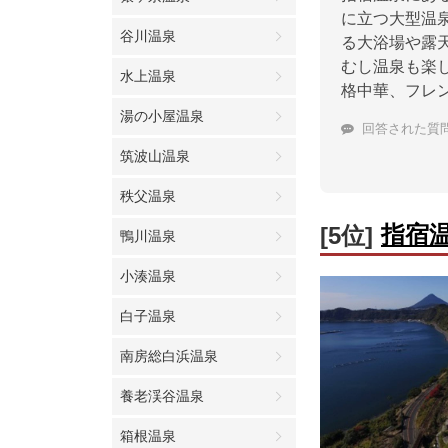
に立つ大型温
谷川温泉
る大浴場や露
むし温泉も楽
水上温泉
格中華、フレ
湯の小屋温泉
回答された質
筑波山温泉
秩父温泉
指宿
[5位]
鴨川温泉
小湊温泉
白子温泉
南房総白浜温泉
養老渓谷温泉
箱根温泉