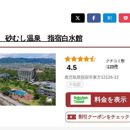
 砂むし温泉 指宿白水館
クチコミ数
4.5
139件
:
鹿児島県指宿市東方12126-12
地図
料金を表示
割引クーポンをチェック