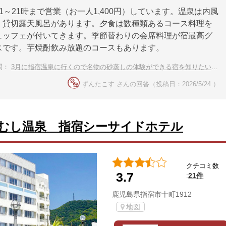
11～21時まで営業（お一人1,400円）しています。温泉は内風
・貸切露天風呂があります。夕食は数種類あるコース料理を
ュッフェが付いてきます。季節替わりの会席料理が宿最高グ
スです。芋焼酎飲み放題のコースもあります。
問：
3月に指宿温泉に行くので名物の砂蒸しの体験ができる宿を知りたいです
ずんたこす さんの回答（投稿日：2026/5/24 ）
むし温泉 指宿シーサイドホテル
クチコミ数
3.7
21件
:
鹿児島県指宿市十町1912
地図