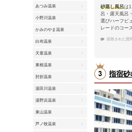
あつみ温泉
砂蒸し風呂
は
呂・露天風呂
小野川温泉
選びハーフビ
レードのコー
かみのやま温泉
回答された質
白布温泉
天童温泉
東根温泉
指宿砂
肘折温泉
湯田川温泉
湯野浜温泉
東山温泉
芦ノ牧温泉