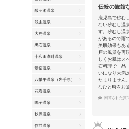
伝統の旅館
酸ヶ湯温泉
鹿児島で砂む
浅虫温泉
ない砂むし温
す。砂むし温
大鰐温泉
があるので雨
黒石温泉
美肌効果もあ
戸の風景を再
十和田湖畔温泉
しくお肌はス
石料理で一品
鶯宿温泉
いになり大満
八幡平温泉（岩手県）
たまりません
なひと時をお
花巻温泉
回答された質
鳴子温泉
秋保温泉
作並温泉