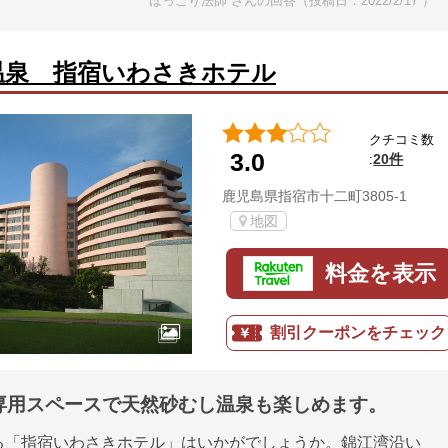
ほっこり法師 さんの回答（投稿日：2022/2/17 ）
温泉 指宿いわさきホテル
クチコミ数
3.0
20件
:
鹿児島県指宿市十二町3805-1
地図
料金を表示
割引クーポンをチェック
専用スペースで天然砂むし温泉も楽しめます。
る「指宿いわさきホテル」はいかがでしょうか。錦江湾沿い