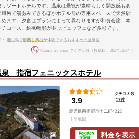
泉リゾートホテルです。温泉は景観が素晴らしく開放感もあ
天風呂で湯あみできるほかホテル前の専用スペースで天然砂
しめます。夕食はプランによって異なりますが和食会席、本
ンチコース、約40種類が並ぶビュッフェなど多彩です。
問：
鹿児島で
砂蒸し風呂
が体験できるおすすめの温泉宿
Natural Science さんの回答（投稿日：2024/12/24 ）
温泉 指宿フェニックスホテル
クチコミ数
3.9
17件
:
鹿児島県指宿市十二町4320
地図
料金を表示