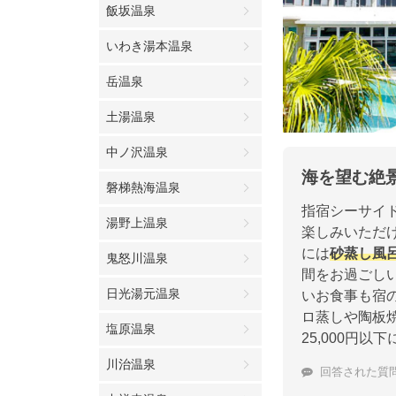
飯坂温泉
いわき湯本温泉
岳温泉
土湯温泉
中ノ沢温泉
海を望む絶
磐梯熱海温泉
指宿シーサイ
湯野上温泉
楽しみいただ
には
砂蒸し風
鬼怒川温泉
間をお過ごし
日光湯元温泉
いお食事も宿
ロ蒸しや陶板
塩原温泉
25,000円
川治温泉
回答された質