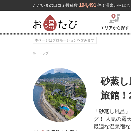
194,491
ただいまの口コミ投稿数
件！温泉からはじ
エリアから探す
本ページはプロモーションを含みます
トップ
砂蒸し
旅館！
「砂蒸し風呂」
グ！ 人気の露
最適な温泉宿な