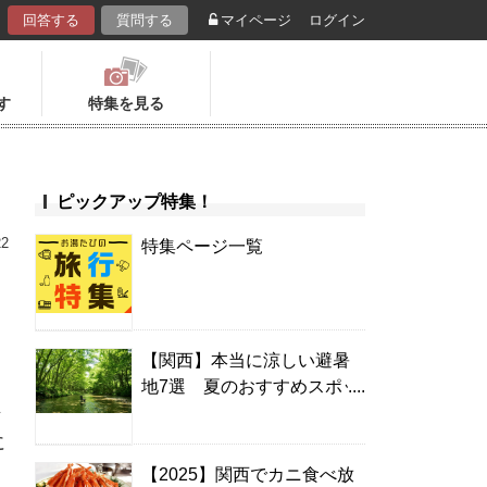
回答する
質問する
マイページ
ログイン
す
特集を見る
ピックアップ特集！
22
特集ページ一覧
【関西】本当に涼しい避暑
地7選 夏のおすすめスポッ
ン
ト＆温泉宿
に
【2025】関西でカニ食べ放