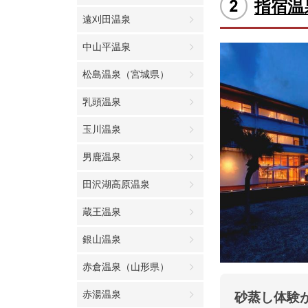
指宿温
遠刈田温泉
中山平温泉
松島温泉（宮城県）
乳頭温泉
玉川温泉
男鹿温泉
田沢湖高原温泉
蔵王温泉
銀山温泉
赤倉温泉（山形県）
赤湯温泉
砂蒸し体験