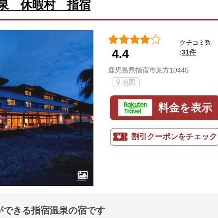
泉 休暇村 指宿
クチコミ数
4.4
31件
:
鹿児島県指宿市東方10445
地図
料金を表示
割引クーポンをチェック
ができる指宿温泉の宿です