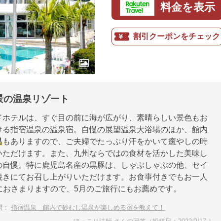
料金を表示
割引クーポンをチェック
景の温泉リゾート
ドホテルは、すぐ目の前に海が広がり、素晴らしい景色もお
ける指宿温泉の温泉宿。自慢の展望温泉大浴場のほか、館内
呂
もありますので、ご夫婦でたっぷり汗をかいて癒やしの時
いただけます。また、九州ならではの食材を活かした美味し
の自慢。特に鹿児島名産の黒豚は、しゃぶしゃぶの他、セイ
焼きにてお召し上がりいただけます。お食事付きでもお一人
以下におさまりますので、5月のご旅行にもお薦めです。
問：
指宿温泉 館内で砂むし温泉が楽しめる宿を教えて！