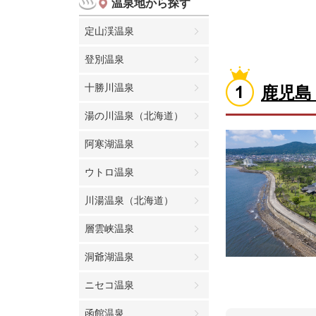
温泉地から探す
定山渓温泉
登別温泉
十勝川温泉
鹿児島
湯の川温泉（北海道）
阿寒湖温泉
ウトロ温泉
川湯温泉（北海道）
層雲峡温泉
洞爺湖温泉
ニセコ温泉
函館温泉