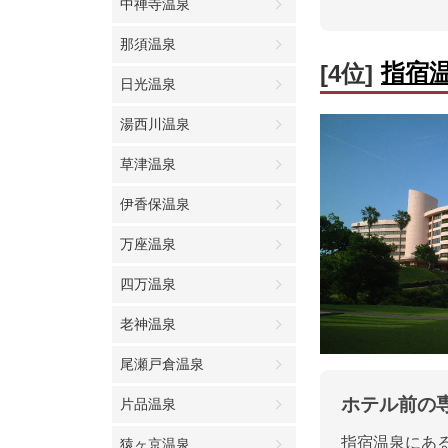
中禅寺温泉
那須温泉
指宿
[4位]
日光温泉
湯西川温泉
草津温泉
伊香保温泉
万座温泉
四万温泉
老神温泉
尾瀬戸倉温泉
ホテル前の
片品温泉
指宿温泉にあ
猿ヶ京温泉