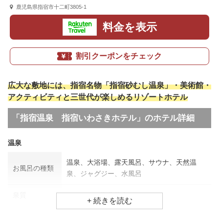
鹿児島県指宿市十二町3805-1
料金を表示
割引クーポンをチェック
広大な敷地には、指宿名物「指宿砂むし温泉」・美術館・
アクティビティと三世代が楽しめるリゾートホテル
「指宿温泉 指宿いわさきホテル」のホテル詳細
温泉
温泉、大浴場、露天風呂、サウナ、天然温
お風呂の種類
泉、ジャグジー、水風呂
泉質
ナトリウム塩化物泉
効能
筋肉痛、神経痛、疲労回復