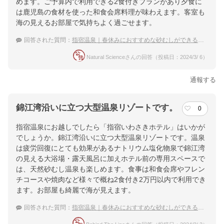
めます。ご予算内で利用できる2食付きプランがあり夕食に
は鹿児島の食材を使った和食会席料理が味わえます。客室も
海の見えるお部屋で気持ちよく過ごせます。
回答された質問：
指宿温泉｜春休みにおすすめな砂むしができる温泉宿は？
Natural Scienceさんの回答（投稿日：2024/3/ 6）
通報する
錦江湾沿いに立つ大型温泉リゾートです。
0
指宿温泉にお越しでしたら「指宿いわさきホテル」はいかが
でしょうか。錦江湾沿いに立つ大型温泉リゾートです。温泉
は疲労回復にとても効果があるナトリウム塩化物泉で錦江湾
の見える大浴場・露天風呂に加えホテル前の専用スペースで
は、天然砂むし温泉も楽しめます。食事は和食会席やフレン
チコースや焼肉など様々で概ね2食付き2万円以内で利用でき
ます。お部屋も綺麗で海が見えます。
回答された質問：
指宿温泉｜春休みにおすすめな砂むしができる温泉宿は？