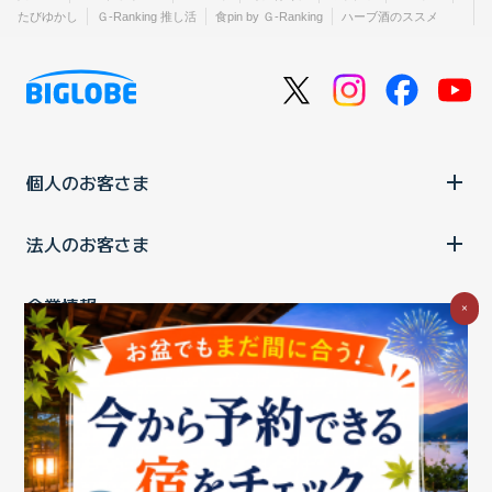
たびゆかし
Ｇ-Ranking 推し活
食pin by Ｇ-Ranking
ハーブ酒のススメ
個人のお客さま
法人のお客さま
企業情報
×
ご利用中の方
お問い合わせ
消費税の表示
ウェブアクセシビリティの取り組み
個人情報保護ポリシー
プライバシーポータル
Cookieポリシー
特定商取引法に基づく表記
情報セキュリティ基本方針