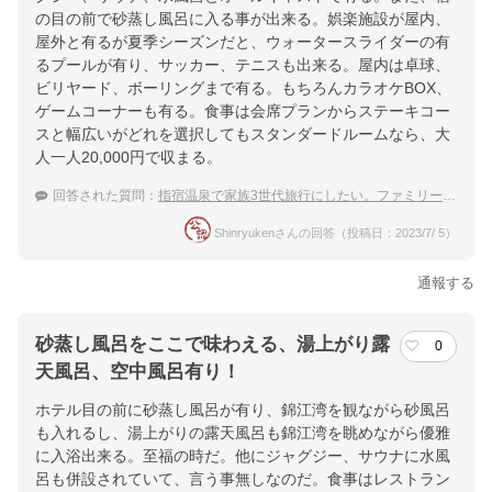
の目の前で砂蒸し風呂に入る事が出来る。娯楽施設が屋内、
屋外と有るが夏季シーズンだと、ウォータースライダーの有
るプールが有り、サッカー、テニスも出来る。屋内は卓球、
ビリヤード、ボーリングまで有る。もちろんカラオケBOX、
ゲームコーナーも有る。食事は会席プランからステーキコー
スと幅広いがどれを選択してもスタンダードルームなら、大
人一人20,000円で収まる。
回答された質問：
指宿温泉で家族3世代旅行にしたい。ファミリーにおすすめの温泉宿は？
Shinryukenさんの回答（投稿日：2023/7/ 5）
通報する
砂蒸し風呂をここで味わえる、湯上がり露
0
天風呂、空中風呂有り！
ホテル目の前に砂蒸し風呂が有り、錦江湾を観ながら砂風呂
も入れるし、湯上がりの露天風呂も錦江湾を眺めながら優雅
に入浴出来る。至福の時だ。他にジャグジー、サウナに水風
呂も併設されていて、言う事無しなのだ。食事はレストラン