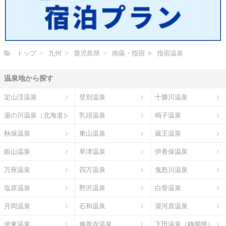
トップ
九州
鹿児島県
南薩・指宿
指宿温泉
温泉地から探す
定山渓温泉
登別温泉
十勝川温泉
湯の川温泉（北海道）
乳頭温泉
鳴子温泉
秋保温泉
東山温泉
蔵王温泉
銀山温泉
草津温泉
伊香保温泉
万座温泉
四万温泉
鬼怒川温泉
塩原温泉
野沢温泉
白骨温泉
月岡温泉
石和温泉
湯河原温泉
伊東温泉
修善寺温泉
下田温泉（静岡県）