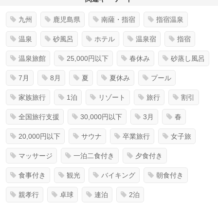
九州
鹿児島県
南薩・指宿
指宿温泉
温泉
砂風呂
ホテル
温泉宿
指宿
温泉旅館
25,000円以下
春休み
砂蒸し風呂
7月
8月
夏
夏休み
プール
家族旅行
1泊
リゾート
旅行
割引
全国旅行支援
30,000円以下
3月
春
20,000円以下
サウナ
卒業旅行
女子旅
マッサージ
一泊二食付き
夕食付き
食事付き
観光
バイキング
朝食付き
親孝行
卓球
連泊
2泊