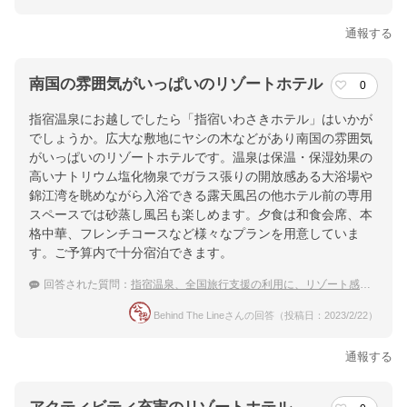
通報する
南国の雰囲気がいっぱいのリゾートホテル
0
指宿温泉にお越しでしたら「指宿いわさきホテル」はいかが
でしょうか。広大な敷地にヤシの木などがあり南国の雰囲気
がいっぱいのリゾートホテルです。温泉は保温・保湿効果の
高いナトリウム塩化物泉でガラス張りの開放感ある大浴場や
錦江湾を眺めながら入浴できる露天風呂の他ホテル前の専用
スペースでは砂蒸し風呂も楽しめます。夕食は和食会席、本
格中華、フレンチコースなど様々なプランを用意していま
す。ご予算内で十分宿泊できます。
回答された質問：
指宿温泉、全国旅行支援の利用に、リゾート感を味わえるおすすめ宿は？
Behind The Lineさんの回答（投稿日：2023/2/22）
通報する