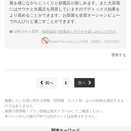
風を感じながらじっくりと砂風呂が楽しめます。また大浴場
にはサウナと水風呂を用意していますのでデトックス効果を
より高めることができます。お部屋も全室オーシャンビュー
でのんびりと過ごすことができます。
回答された質問：
指宿温泉で砂風呂とサウナを楽しみたいですが、おすすめの宿はありますか？
Behind The Lineさんの回答（投稿日：2022/3/20）
通報する
前へ
1
次へ
掲載している宿に関する情報（宿情報・口コミ等）はその内容を保証するも
のではありません。
最新の宿情報・プラン情報は楽天トラベルにてご確認ください。
本ページからの旅行予約ではGポイントは加算されません。
関連キーワード