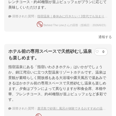
レンチコース・約40種類が並ぶビュッフェがプランに応じて
美味しくいただけます。
回答された質問：
指宿温泉｜春休みに行きたい！3世代でも泊まりやすい宿のおすすめは？
Behind The Lineさんの回答（投稿日：2026/6/23）
通報する
ホテル前の専用スペースで天然砂むし温泉
0
も楽しめます。
指宿温泉にある「指宿いわさきホテル」はいかがでしょう
か。錦江湾沿いに立つ大型温泉リゾートホテルです。温泉は
景観が素晴らしく開放感もある大浴場や露天風呂で湯あみで
きるほかホテル前の専用スペースで天然砂むし温泉も楽しめ
ます。夕食はプランによって異なりますが和食会席、本格中
華、フレンチコース、約40種類が並ぶビュッフェなど多彩で
す。
回答された質問：
鹿児島で砂蒸し風呂が体験できるおすすめの温泉宿