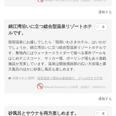
Behind The Lineさんの回答（投稿日：2024/3/ 3）
通報する
錦江湾沿いに立つ総合型温泉リゾートホテ
0
ルです。
指宿温泉にお越しでしたら「指宿いわさきホテル」はいかが
でしょうか。錦江湾沿いに立つ総合型温泉リゾートホテルで
す。敷地内にはウォータースライダーで遊べる屋外プールを
はじめテニスコート、サッカー場、ボーリング場もあり遊戯
施設が充実しています。温泉は開放感抜群の広い大浴場と露
天風呂のほかに砂蒸し風呂も楽しめます。
回答された質問：
指宿温泉で夏休み家族旅行、プール付きで子供が喜ぶ温泉宿は？
Natural Scienceさんの回答（投稿日：2024/2/11）
通報する
砂風呂とサウナを両方楽しめます。
0