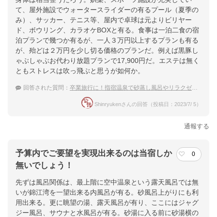
て、屋外施設でウォータースライダーの有るプール（夏季の
み）、サッカー、テニス等、屋内で卓球は元よりビリヤー
ド、ボウリング、カラオケBOXと有る。食事は一泊二食の宿
泊プランで幾つか有るが、一人３万円以上するプランも有る
が、殆どは２万円を少し切る価格のプランだ。例えば黒豚し
ゃぶしゃぶお代わり放題プランで17,900円だ。エステは無く
ともストレスは吹っ飛ぶと思うが如何か。
回答された質問：
卒業旅行に！指宿温泉で砂蒸し風呂やリラクゼーション利用できる宿でゆっくり過ごしたい。
Shinryukenさんの回答（投稿日：2023/7/ 5）
通報する
予算内でご要望を実現出来るのは当宿しか
0
無いでしょう！
先ずは風呂関係は、最上階に空中温泉という露天風呂では無
いが錦江湾を一望出来る内風呂が有る。砂風呂上がりにも利
用出来る。更に眺望の湯、露天風呂が有り、ここにはジャグ
ジー風呂、サウナと水風呂が有る。砂湯に入る前に砂湯横の