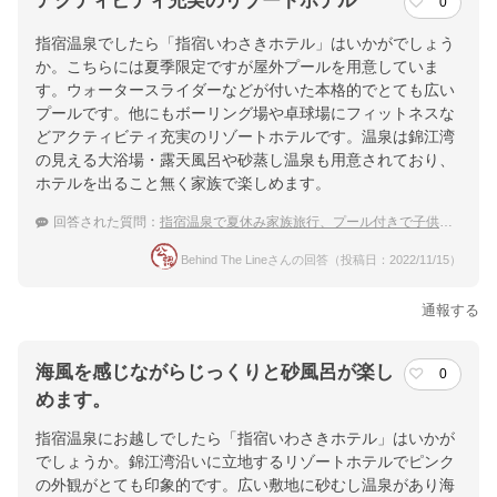
アクティビティ充実のリゾートホテル
0
指宿温泉でしたら「指宿いわさきホテル」はいかがでしょう
か。こちらには夏季限定ですが屋外プールを用意していま
す。ウォータースライダーなどが付いた本格的でとても広い
プールです。他にもボーリング場や卓球場にフィットネスな
どアクティビティ充実のリゾートホテルです。温泉は錦江湾
の見える大浴場・露天風呂や砂蒸し温泉も用意されており、
ホテルを出ること無く家族で楽しめます。
回答された質問：
指宿温泉で夏休み家族旅行、プール付きで子供が喜ぶ温泉宿は？
Behind The Lineさんの回答（投稿日：2022/11/15）
通報する
海風を感じながらじっくりと砂風呂が楽し
0
めます。
指宿温泉にお越しでしたら「指宿いわさきホテル」はいかが
でしょうか。錦江湾沿いに立地するリゾートホテルでピンク
の外観がとても印象的です。広い敷地に砂むし温泉があり海