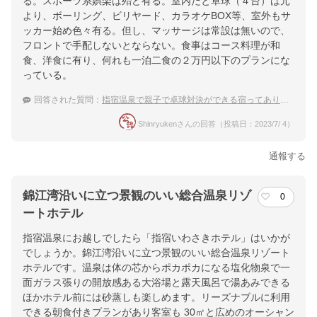
る。スポーツ系娯楽は殆ど有る。室内だと卓球（４台）は元
より、ボーリング、ビリヤード、カラオケBOX等、室外もサ
ッカー始め色々有る。但し、マッサージは常設は無いので、
フロントで手配しないとならない。食事はコース料理が和
食、洋食に有り、何れも一泊二食の２万円以下のプランにな
っている。
回答された質問：
指宿温泉で親子で卓球対決ができる宿ってありますか？
Shinryukenさんの回答（投稿日：2023/7/ 4）
通報する
錦江湾沿いに立つ景観のいい総合温泉リゾ
0
ートホテル
指宿温泉にお越しでしたら「指宿いわさきホテル」はいかが
でしょうか。錦江湾沿いに立つ景観のいい総合温泉リゾート
ホテルです。温泉は体の芯からポカポカになる塩化物泉で一
面ガラス張りの開放感ある大浴場と露天風呂で湯あみできる
ほかホテル前には砂蒸しも楽しめます。リーズナブルに利用
できる朝食付きプランがあり客室も 30㎡と広めのオーシャン