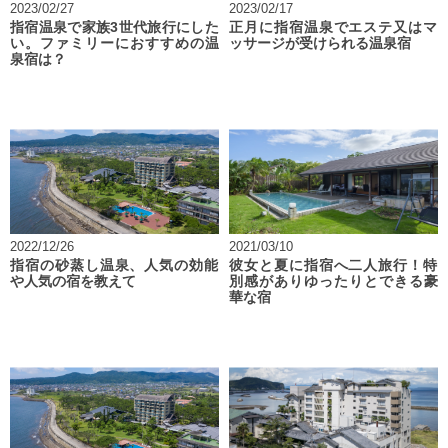
2023/02/27
2023/02/17
指宿温泉で家族3世代旅行にした
正月に指宿温泉でエステ又はマ
い。ファミリーにおすすめの温
ッサージが受けられる温泉宿
泉宿は？
2022/12/26
2021/03/10
指宿の砂蒸し温泉、人気の効能
彼女と夏に指宿へ二人旅行！特
や人気の宿を教えて
別感がありゆったりとできる豪
華な宿