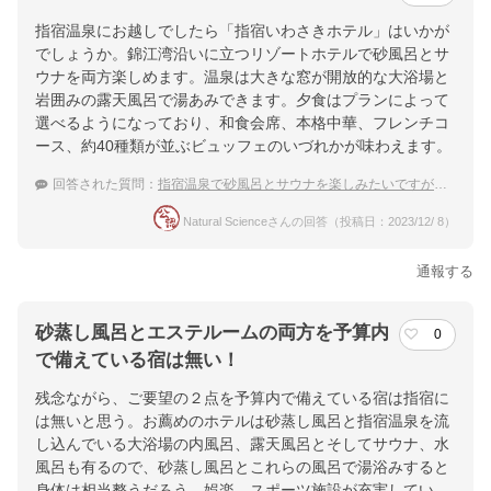
指宿温泉にお越しでしたら「指宿いわさきホテル」はいかが
でしょうか。錦江湾沿いに立つリゾートホテルで砂風呂とサ
ウナを両方楽しめます。温泉は大きな窓が開放的な大浴場と
岩囲みの露天風呂で湯あみできます。夕食はプランによって
選べるようになっており、和食会席、本格中華、フレンチコ
ース、約40種類が並ぶビュッフェのいづれかが味わえます。
回答された質問：
指宿温泉で砂風呂とサウナを楽しみたいですが、おすすめの宿はありますか？
Natural Scienceさんの回答（投稿日：2023/12/ 8）
通報する
砂蒸し風呂とエステルームの両方を予算内
0
で備えている宿は無い！
残念ながら、ご要望の２点を予算内で備えている宿は指宿に
は無いと思う。お薦めのホテルは砂蒸し風呂と指宿温泉を流
し込んでいる大浴場の内風呂、露天風呂とそしてサウナ、水
風呂も有るので、砂蒸し風呂とこれらの風呂で湯浴みすると
身体は相当整うだろう。娯楽、スポーツ施設が充実してい