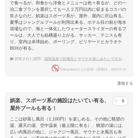
で食べるが、和食から洋食とメニューは色々有るが、どの一
泊二食プランを選択しても一人２万円以内に収まるコスパの
良さなのだ。娯楽はスポーツ系が、屋外、屋内に沢山有る。
夏季はジャングルプールが利用出来る。ホテル目の前が海水
浴場なので、海と一体化したウォータースライダーの有るプ
ールは、大人でも結構盛り上がる。サッカー、テニスも有
り、室内は卓球始め、ボーリング、ビリヤードとカラオケ
BOXが有る。
回答された質問：
指宿温泉で砂風呂とサウナを楽しみたいですが、おすすめの宿はありますか？
Shinryukenさんの回答（投稿日：2023/7/ 4）
通報する
娯楽、スポーツ系の施設はたいてい有る、
0
屋外プールも有る！
ここは砂蒸し風呂（1,100円）を楽しめる。その他に眺望の
湯、露天の湯、空中温泉（最上階に有る）、眺望の湯には、
広い内風呂の他に、ジャグジー風呂、サウナと水風呂も有