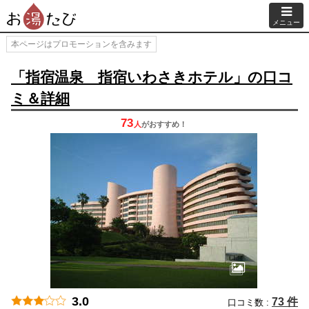
メニュー
本ページはプロモーションを含みます
「指宿温泉 指宿いわさきホテル」の口コ
ミ＆詳細
73
人
が
おすすめ！
3.0
73 件
口コミ数 :