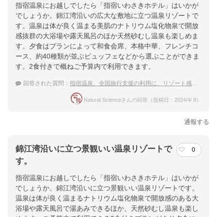
指宿温泉にお越しでしたら「指宿いわさきホテル」はいかが
でしょうか。錦江湾沿いの広大な敷地に立つ温泉リゾートで
す。温泉は体が良く温まる美肌のナトリウム塩化物泉で開放
感抜群の大浴場や露天風呂のほか天然砂むし温泉も楽しめま
す。夕食はプランによって和食会席、本格中華、フレンチコ
ース、約40種類が並ぶビュッフェなどから選ぶことができま
す。2食付きで概ねご予算内で利用できます。
回答された質問：
指宿温泉、全国旅行支援の利用に、リゾート感を味わえるおすすめ宿は？
Natural Scienceさんの回答（投稿日：2024/4/ 8）
通報する
錦江湾沿いに立つ景観いい温泉リゾートで
0
す。
指宿温泉にお越しでしたら「指宿いわさきホテル」はいかが
でしょうか。錦江湾沿いに立つ景観いい温泉リゾートです。
温泉は体が良く温まるナトリウム塩化物泉で開放感のある大
浴場や露天風呂で湯あみできるほか、天然砂むし温泉も楽し