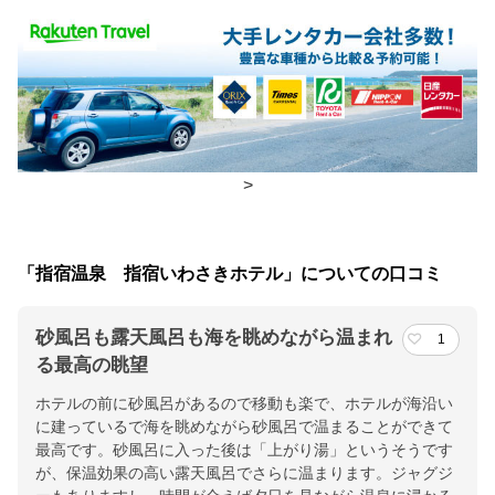
食事場所
朝食
レストラン
夕食
レストラン、広間
>
チェックイン・チェックアウト時間
チェックイン
14:00(最終チェックイン：24:00)
「指宿温泉 指宿いわさきホテル」についての口コミ
チェックアウ
11:00
ト
砂風呂も露天風呂も海を眺めながら温まれ
1
る最高の眺望
交通アクセス
ホテルの前に砂風呂があるので移動も楽で、ホテルが海沿い
鹿児島空港より空港バスで指宿いわさきホテル下車１２０分。Ｊ
に建っているで海を眺めながら砂風呂で温まることができて
Ｒ指宿枕崎線「指宿駅」よりタクシー５分。
最高です。砂風呂に入った後は「上がり湯」というそうです
が、保温効果の高い露天風呂でさらに温まります。ジャグジ
提供：楽天トラベル