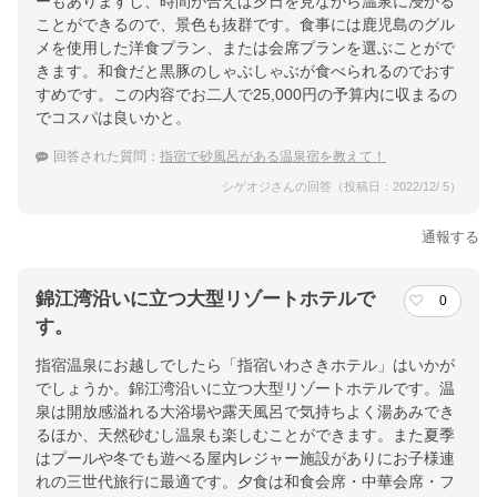
ーもありますし、時間が合えば夕日を見ながら温泉に浸かる
ことができるので、景色も抜群です。食事には鹿児島のグル
楽天トラベルで
メを使用した洋食プラン、または会席プランを選ぶことがで
ホテル詳細を詳しく見る
きます。和食だと黒豚のしゃぶしゃぶが食べられるのでおす
すめです。この内容でお二人で25,000円の予算内に収まるの
でコスパは良いかと。
回答された質問：
指宿で砂風呂がある温泉宿を教えて！
シゲオジさんの回答（投稿日：2022/12/ 5）
通報する
錦江湾沿いに立つ大型リゾートホテルで
0
す。
指宿温泉にお越しでしたら「指宿いわさきホテル」はいかが
でしょうか。錦江湾沿いに立つ大型リゾートホテルです。温
泉は開放感溢れる大浴場や露天風呂で気持ちよく湯あみでき
るほか、天然砂むし温泉も楽しむことができます。また夏季
はプールや冬でも遊べる屋内レジャー施設がありにお子様連
れの三世代旅行に最適です。夕食は和食会席・中華会席・フ