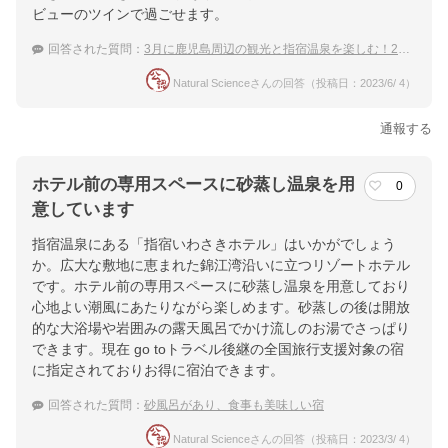
ビューのツインで過ごせます。
回答された質問：
3月に鹿児島周辺の観光と指宿温泉を楽しむ！2連泊でキレイな宿
Natural Scienceさんの回答（投稿日：2023/6/ 4）
通報する
ホテル前の専用スペースに砂蒸し温泉を用
0
意しています
指宿温泉にある「指宿いわさきホテル」はいかがでしょう
か。広大な敷地に恵まれた錦江湾沿いに立つリゾートホテル
です。ホテル前の専用スペースに砂蒸し温泉を用意しており
心地よい潮風にあたりながら楽しめます。砂蒸しの後は開放
的な大浴場や岩囲みの露天風呂でかけ流しのお湯でさっぱり
できます。現在 go toトラベル後継の全国旅行支援対象の宿
に指定されておりお得に宿泊できます。
回答された質問：
砂風呂があり、食事も美味しい宿
Natural Scienceさんの回答（投稿日：2023/3/ 4）