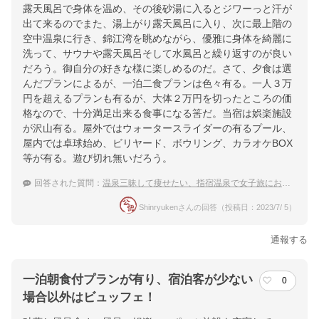
露天風呂で身体を温め、その後砂湯に入るとジワーっと汗が
出て来るのでまた、湯上がり露天風呂に入り、次に最上階の
空中温泉に行き、錦江湾を眺めながら、優雅に身体を綺麗に
洗って、サウナや露天風呂そして水風呂と繰り返すのが良い
だろう。御自分の好きな様に楽しめるのだ。さて、夕食は選
んだプランによるが、一泊二食プランは色々有る。一人３万
円を超えるプランも有るが、大体２万円を切ったところの価
格なので、十分満足出来る食事になる筈だ。当宿は娯楽施設
が沢山有る。屋外ではウォータースライダーの有るプール、
屋内では卓球始め、ビリヤード、ボウリング、カラオケBOX
等が有る。遊び切れ無いだろう。
回答された質問：
温泉三昧して痩せたい、指宿温泉で女子旅におすすめの宿は？
Shinryukenさんの回答（投稿日：2023/7/ 5）
通報する
一泊朝食付プランが有り、宿泊客が少ない
0
場合以外はビュッフェ！