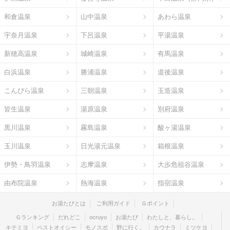
和倉温泉
山中温泉
あわら温泉
宇奈月温泉
下呂温泉
平湯温泉
新穂高温泉
城崎温泉
有馬温泉
白浜温泉
勝浦温泉
道後温泉
こんぴら温泉
三朝温泉
玉造温泉
皆生温泉
湯原温泉
別府温泉
黒川温泉
霧島温泉
酸ヶ湯温泉
玉川温泉
日光湯元温泉
箱根温泉
伊勢・鳥羽温泉
志摩温泉
大歩危祖谷温泉
由布院温泉
熱海温泉
指宿温泉
お湯たびとは
ご利用ガイド
Ｇポイント
Ｇランキング
だれどこ
ocruyo
お湯たび
わたしと、暮らし。
キテミヨ
ベストオイシー
モノスポ
野に行く。
カウナラ
ミツケヨ