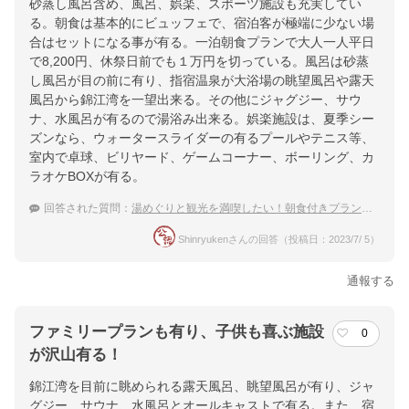
砂蒸し風呂含め、風呂、娯楽、スポーツ施設も充実してい
る。朝食は基本的にビュッフェで、宿泊客が極端に少ない場
合はセットになる事が有る。一泊朝食プランで大人一人平日
で8,200円、休祭日前でも１万円を切っている。風呂は砂蒸
し風呂が目の前に有り、指宿温泉が大浴場の眺望風呂や露天
風呂から錦江湾を一望出来る。その他にジャグジー、サウ
ナ、水風呂が有るので湯浴み出来る。娯楽施設は、夏季シー
ズンなら、ウォータースライダーの有るプールやテニス等、
室内で卓球、ビリヤード、ゲームコーナー、ボーリング、カ
ラオケBOXが有る。
回答された質問：
湯めぐりと観光を満喫したい！朝食付きプランがある指宿温泉の宿を教えて！
Shinryukenさんの回答（投稿日：2023/7/ 5）
通報する
ファミリープランも有り、子供も喜ぶ施設
0
が沢山有る！
錦江湾を目前に眺められる露天風呂、眺望風呂が有り、ジャ
グジー、サウナ、水風呂とオールキャストで有る。また、宿