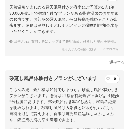
天然温泉が楽しめる露天風呂付きの客室にご予算の1人1泊
30,000円以下で宿泊可能なプランがある指宿温泉のおすすめ
のお宿です。お部屋の露天風呂からは桜島を眺めることが出
来ます。夕食は黒豚しゃぶしゃぶメインの薩摩創作和会席を
いただくことができます。
回答された質問：
冬にカップルで指宿温泉。砂蒸しと温泉を堪能したいので露天風呂付客室に泊まりたい
綾ちんさんの回答（投稿日：2023/1/26）
通報する
砂蒸し風呂体験付きプランがございます
0
こらんの湯 錦江楼は如何でしょうか。砂蒸し風呂体験付き
プランがございます。場所はJR指宿枕崎線宮ヶ浜駅より徒歩
9分程度にあります。露天風呂付き客室もあり、桜島の絶景
を眺められます。砂蒸し風呂は入浴券と浴衣が付いており、
無料送迎して貰えます。食事は鹿児島産黒豚しゃぶしゃぶ
や、錦江湾の海の幸を満喫できます。