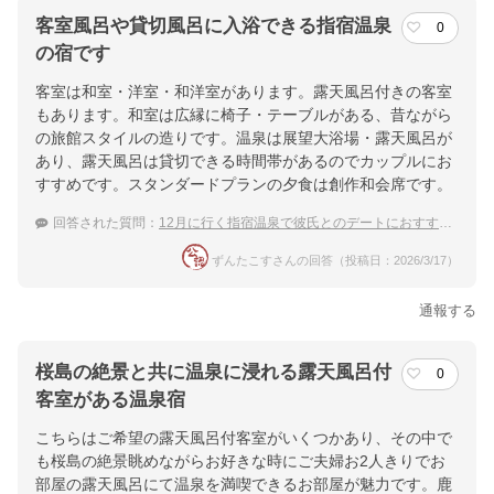
客室風呂や貸切風呂に入浴できる指宿温泉
0
の宿です
客室は和室・洋室・和洋室があります。露天風呂付きの客室
もあります。和室は広縁に椅子・テーブルがある、昔ながら
の旅館スタイルの造りです。温泉は展望大浴場・露天風呂が
あり、露天風呂は貸切できる時間帯があるのでカップルにお
すすめです。スタンダードプランの夕食は創作和会席です。
回答された質問：
12月に行く指宿温泉で彼氏とのデートにおすすめの宿は？
ずんたこすさんの回答（投稿日：2026/3/17）
通報する
桜島の絶景と共に温泉に浸れる露天風呂付
0
客室がある温泉宿
こちらはご希望の露天風呂付客室がいくつかあり、その中で
も桜島の絶景眺めながらお好きな時にご夫婦お2人きりでお
部屋の露天風呂にて温泉を満喫できるお部屋が魅力です。鹿