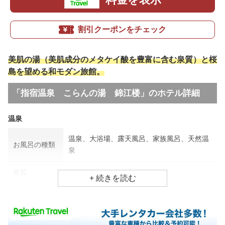
割引クーポンをチェック
美肌の湯（美肌成分のメタケイ酸を豊富に含む泉質）と桜
島を望める和モダン旅館。
「指宿温泉 こらんの湯 錦江楼」のホテル詳細
温泉
温泉、大浴場、露天風呂、家族風呂、天然温
お風呂の種類
泉
泉質
塩化物泉
アトピー・湿疹、美肌効果、リウマチ・神経
効能
病