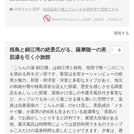
回答された質問：
指宿温泉で極上グルメを会席料理で堪能できる宿は？
Behind The Lineさんの回答（投稿日：2020/3/ 6）
通報する
桜島と錦江湾の絶景広がる、薩摩随一の美
0
肌湯を引く小旅館
「こらんの湯 錦江楼」は錦江湾と桜島、指宿で唯一この二つ
を望める和モダン宿です。客室は全室オーシャンビューの絶
景が魅力。和室・和洋室・洋室と多彩なタイプがあり、地元
の和紙や畳や桜島溶岩を設えた部屋、歴史を感じさせる調度
品をあしらった部屋、源泉かけ流しの半露天風呂付き客室な
ど、カップルでもゆったり過ごせる落ち着いた空間です。温
泉は自家源泉の「こらんの湯」のかけ流し。美肌成分「メタ
ケイ酸」が基準の約6倍も含まれている超濃厚な「美肌の
湯」でお肌がしっとりすると評判です。展望大浴場がある
他、露天風呂は時間帯によっては貸切利用できるのでカップ
ル二人だけの温泉時間も楽しむことができます。夕食は、鹿