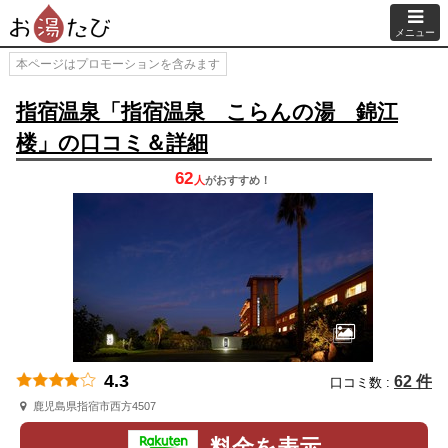
メニュー
本ページはプロモーションを含みます
指宿温泉「指宿温泉 こらんの湯 錦江
楼」の口コミ＆詳細
62
人
が
おすすめ！
4.3
62 件
口コミ数 :
鹿児島県指宿市西方4507
料金を表示