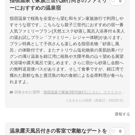
指宿温泉で家族三世代旅行向きのファミリ
0
ーにおすすめの温泉宿
指宿温泉で桜島を全室から望む和モダン家族旅行で利用しや
すそうな宿です。こちらなら親子三世代におすすめの宿一番
人気ファミリープラン[天然エステ砂蒸し風呂入浴券付＆美人
の湯お試しプラン「ファミリー」レジャー体験]があります。
プラン特典として子供さんも楽しめる指宿名物「砂蒸し風
呂」の体験付です。またナトリウム塩化物泉の美肌効果バツ
グンの濁り温泉を錦江湾に桜島や大隈半島の山々望める展望
大浴場や露天風呂で楽しめます。さらに宿から砂蒸し会館へ
の無料送迎便バスがあります。そして食事ですが、錦江湾で
獲れた新鮮な魚と鹿児島の旬の食材による会席料理が食べら
れますよ。
回答された質問：
指宿温泉で家族3世代旅行にしたい。ファミリーにおすすめの温泉宿は？
うまきさんの回答（投稿日：2023/2/ 8）
通報する
温泉露天風呂付きの客室で素敵なデートを
0