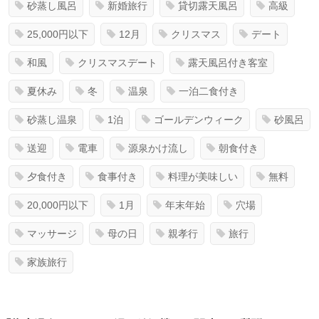
砂蒸し風呂
新婚旅行
貸切露天風呂
高級
25,000円以下
12月
クリスマス
デート
和風
クリスマスデート
露天風呂付き客室
夏休み
冬
温泉
一泊二食付き
砂蒸し温泉
1泊
ゴールデンウィーク
砂風呂
送迎
電車
源泉かけ流し
朝食付き
夕食付き
食事付き
料理が美味しい
無料
20,000円以下
1月
年末年始
穴場
マッサージ
母の日
親孝行
旅行
家族旅行