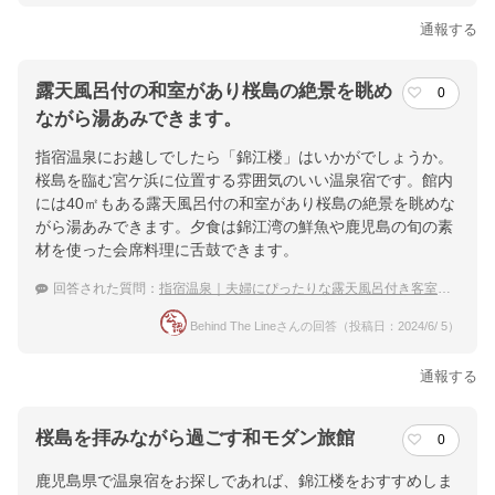
通報する
露天風呂付の和室があり桜島の絶景を眺め
0
ながら湯あみできます。
指宿温泉にお越しでしたら「錦江楼」はいかがでしょうか。
桜島を臨む宮ケ浜に位置する雰囲気のいい温泉宿です。館内
には40㎡もある露天風呂付の和室があり桜島の絶景を眺めな
がら湯あみできます。夕食は錦江湾の鮮魚や鹿児島の旬の素
材を使った会席料理に舌鼓できます。
回答された質問：
指宿温泉｜夫婦にぴったりな露天風呂付き客室がある温泉宿を教えて下さい。
Behind The Lineさんの回答（投稿日：2024/6/ 5）
通報する
桜島を拝みながら過ごす和モダン旅館
0
鹿児島県で温泉宿をお探しであれば、錦江楼をおすすめしま