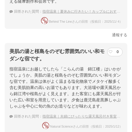
える薩摩創作和会席です。
回答された質問：
指宿温泉｜夏休みに行きたい！カップルにおすすめの宿は？
Behind The Lineさんの回答（投稿日：2025/11/ 4）
通報する
美肌の湯と桜島をのぞむ雰囲気のいい和モ
0
ダンな宿です。
指宿温泉にお越しでしたら「こらんの湯 錦江楼」はいかが
でしょうか。美肌の湯と桜島をのぞむ雰囲気のいい和モダン
な宿です。温泉は体がよく温まる塩化物泉でメタケイ酸多く
含む美肌効果の高いお湯でもあります。大浴場や露天風呂か
ら錦江湾や桜島がよく見えます。また客室にも露天風呂が付
いた広い和室を用意しています。夕食は鹿児島産黒豚しゃぶ
しゃぶを中心に旬の魚のお造りなどが味わえます。
回答された質問：
指宿温泉｜夫婦にぴったりな露天風呂付き客室がある温泉宿を教えて下さい。
Natural Scienceさんの回答（投稿日：2025/1/12）