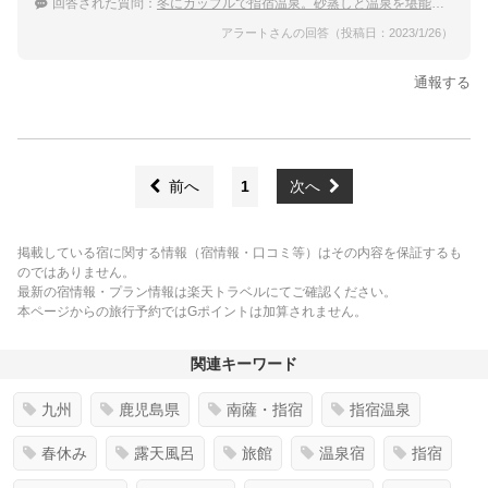
回答された質問：
冬にカップルで指宿温泉。砂蒸しと温泉を堪能したいので露天風呂付客室に泊まりたい
アラートさんの回答（投稿日：2023/1/26）
通報する
前へ
1
次へ
掲載している宿に関する情報（宿情報・口コミ等）はその内容を保証するも
のではありません。
最新の宿情報・プラン情報は楽天トラベルにてご確認ください。
本ページからの旅行予約ではGポイントは加算されません。
関連キーワード
九州
鹿児島県
南薩・指宿
指宿温泉
春休み
露天風呂
旅館
温泉宿
指宿