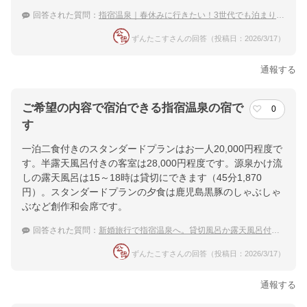
ホテル詳細を詳しく見る
回答された質問：
指宿温泉｜春休みに行きたい！3世代でも泊まりやすい宿のおすすめは？
ずんたこすさんの回答（投稿日：2026/3/17）
通報する
ご希望の内容で宿泊できる指宿温泉の宿で
0
す
一泊二食付きのスタンダードプランはお一人20,000円程度で
す。半露天風呂付きの客室は28,000円程度です。源泉かけ流
しの露天風呂は15～18時は貸切にできます（45分1,870
円）。スタンダードプランの夕食は鹿児島黒豚のしゃぶしゃ
ぶなど創作和会席です。
回答された質問：
新婚旅行で指宿温泉へ。貸切風呂か露天風呂付きの部屋がある温泉宿は？
ずんたこすさんの回答（投稿日：2026/3/17）
通報する