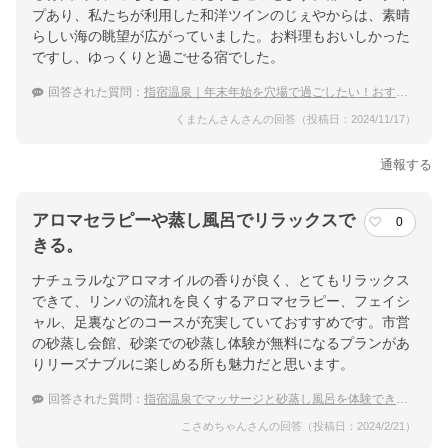
プあり、私たちが利用した和洋ツインのじぇやからは、素晴
らしい海の眺望が広がっていました。お料理もおいしかった
ですし、ゆっくりと過ごせる宿でした。
回答された質問：
指宿温泉｜年末年始を穴場で過ごしたい！おすすめの宿は？
くまたんさんさんの回答（投稿日：2024/11/17）
通報する
アロマセラピーや蒸し風呂でリラックスで
0
きる。
ナチュラルなアロマオイルの香りが良く、とてもリラックス
できて、リンパの流れを良くするアロマセラピー、フェイシ
ャル、足裏などのコースが充実していておすすめです。市営
の砂蒸し会館、砂楽での砂蒸し体験が無料になるプランがあ
りリーズナブルに楽しめる所も魅力だと思います。
回答された質問：
指宿温泉でマッサージと砂蒸し風呂を体験できる宿のおすすめは？
こさめちゃんさんの回答（投稿日：2024/2/21）