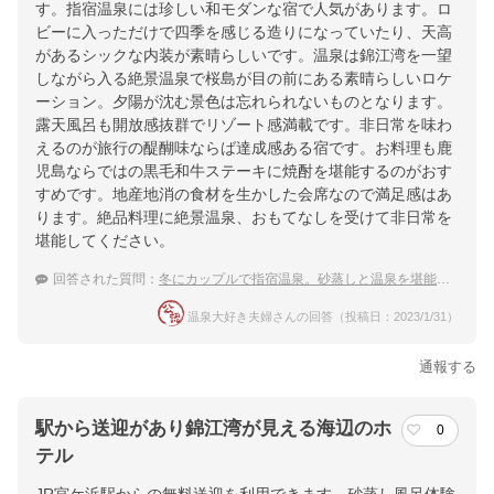
す。指宿温泉には珍しい和モダンな宿で人気があります。ロ
ビーに入っただけで四季を感じる造りになっていたり、天高
があるシックな内装が素晴らしいです。温泉は錦江湾を一望
しながら入る絶景温泉で桜島が目の前にある素晴らしいロケ
ーション。夕陽が沈む景色は忘れられないものとなります。
露天風呂も開放感抜群でリゾート感満載です。非日常を味わ
えるのが旅行の醍醐味ならば達成感ある宿です。お料理も鹿
児島ならではの黒毛和牛ステーキに焼酎を堪能するのがおす
すめです。地産地消の食材を生かした会席なので満足感はあ
ります。絶品料理に絶景温泉、おもてなしを受けて非日常を
堪能してください。
回答された質問：
冬にカップルで指宿温泉。砂蒸しと温泉を堪能したいので露天風呂付客室に泊まりたい
温泉大好き夫婦さんの回答（投稿日：2023/1/31）
通報する
駅から送迎があり錦江湾が見える海辺のホ
0
テル