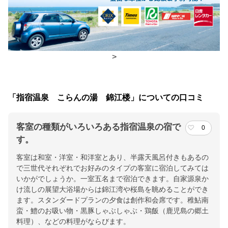
食事場所
朝食
レストラン、広間
夕食
レストラン、広間
>
チェックイン・チェックアウト時間
「指宿温泉 こらんの湯 錦江楼」についての口コミ
チェックイン
15:00(最終チェックイン：19:30)
チェックアウ
10:00
客室の種類がいろいろある指宿温泉の宿で
0
ト
す。
客室は和室・洋室・和洋室とあり、半露天風呂付きもあるの
交通アクセス
で三世代それぞれでお好みのタイプの客室に宿泊してみては
JR指宿枕崎線 宮ヶ浜駅より徒歩9分（宮ケ浜駅からの送迎サー
いかがでしょうか。一室五名まで宿泊できます。自家源泉か
ビス有※要連絡）九州道終点から国道226号線を走って50分
け流しの展望大浴場からは錦江湾や桜島を眺めることができ
ます。スタンダードプランの夕食は創作和会席です。稚鮎南
提供：楽天トラベル
蛮・鱧のお吸い物・黒豚しゃぶしゃぶ・鶏飯（鹿児島の郷土
料理）、などの料理がならびます。
楽天トラベルで