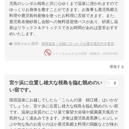
児島のシンボル桜島と共に心ゆくまで温泉に浸かれますので
ゆっくりお身体を癒すことができます。お食事も鹿児島郷土
料理や鹿児島特産物を使ったお料理に舌鼓できます。また、
鹿児島名物砂蒸し会館への無料送迎便バスがあり、砂蒸し温
泉はリラックス＆デトックスできお時間があれば是非おすす
めいたします。
回答された質問：
指宿温泉｜夫婦にぴったりな露天風呂付き客室がある温泉宿を教えて下さい。
シャンちゃんさんの回答（投稿日：2026/1/28）
通報する
宮ケ浜に位置し雄大な桜島を臨む眺めのい
0
い宿です。
指宿温泉にお越しでしたら「こらんの湯 錦江楼」はいかが
でしょうか。宮ケ浜に位置し雄大な桜島を臨む眺めのいい宿
です。温泉は良質のにごり湯で展望大浴場や庭園露天風呂で
気持ちよく湯あみできます。夕食は鹿児島産黒豚しゃぶしゃ
ぶや旬な魚のお造りのほか鹿児島郷土料理の鶏飯などが味わ