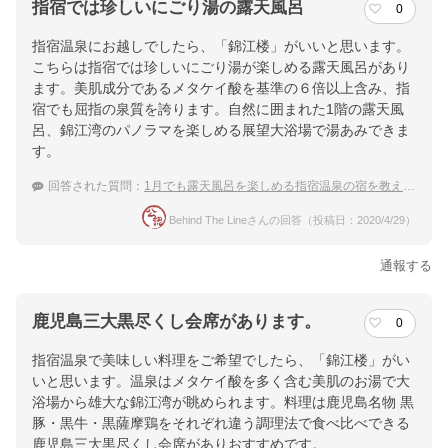
指宿では珍しいにごり湯の露天風呂
0
指宿温泉にお越しでしたら、「錦江楼」がいいと思います。
こちらは指宿では珍しいにごり湯が楽しめる露天風呂があり
ます。美肌成分であるメタケイ酸を基準の６倍以上含み、指
宿でも屈指の泉質を誇ります。自然に囲まれた1階の露天風
呂、錦江湾のパノラマを楽しめる展望大浴場で湯あみできま
す。
回答された質問：
1月でも露天風呂を楽しめる指宿温泉の宿を教えて下さい
Behind The Lineさんの回答（投稿日：2020/4/29）
通報する
鹿児島三大黒尽くし会席があります。
0
指宿温泉で美味しい料理をご希望でしたら、「錦江楼」がい
いと思います。温泉はメタケイ酸を多く含む美肌のお湯で大
浴場から雄大な錦江湾が眺められます。料理は鹿児島名物 黒
豚・黒牛・黒薩摩鶏をそれぞれ違う調理法で食べ比べできる
鹿児島三大黒尽くし会席がありおすすめです。