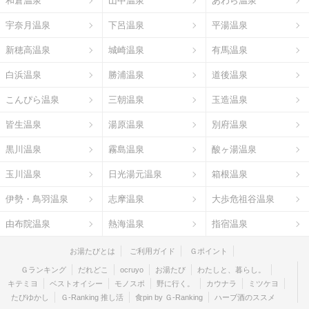
和倉温泉
山中温泉
あわら温泉
宇奈月温泉
下呂温泉
平湯温泉
新穂高温泉
城崎温泉
有馬温泉
白浜温泉
勝浦温泉
道後温泉
こんぴら温泉
三朝温泉
玉造温泉
皆生温泉
湯原温泉
別府温泉
黒川温泉
霧島温泉
酸ヶ湯温泉
玉川温泉
日光湯元温泉
箱根温泉
伊勢・鳥羽温泉
志摩温泉
大歩危祖谷温泉
由布院温泉
熱海温泉
指宿温泉
お湯たびとは
ご利用ガイド
Ｇポイント
Ｇランキング
だれどこ
ocruyo
お湯たび
わたしと、暮らし。
キテミヨ
ベストオイシー
モノスポ
野に行く。
カウナラ
ミツケヨ
たびゆかし
Ｇ-Ranking 推し活
食pin by Ｇ-Ranking
ハーブ酒のススメ