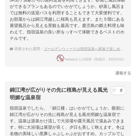
JR宮ケ浜駅からの無料送迎を利用できます。砂蒸し風呂体験
ができるプランもあるのでいかがでしょうか。砂蒸し風呂ま
では無料の送迎バスを利用することもできて大変便利です。
お部屋からは錦江湾越しに桜島も見えます。また５階にある
展望風呂から見える景観も最高です。鹿児島の郷土料理も味
わえて、指宿温泉の良い所をっすべて体験できるベストのホ
テルです。
回答された質問：
ゴールデンウィークは指宿温泉へ家族で楽しめる温泉宿は？
hahataさんの回答（投稿日：2022/4/15）
通報する
錦江湾が広がりその先に桜島が見える風光
0
明媚な温泉宿
指宿温泉でしたら、「錦江楼」はいかがでしょうか。眼前に
錦江湾が広がりその先に桜島が見える風光明媚な温泉宿で
す。温泉は源泉かけ流しで大浴場や露天風呂で湯あみできま
す。特に大浴場は展望が良く、夕日も美しく映えます。冬は
名物の美味しい黒豚しゃぶしゃぶがおすすめ。カップルでし