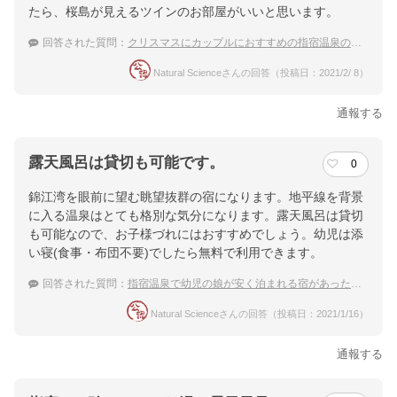
たら、桜島が見えるツインのお部屋がいいと思います。
回答された質問：
クリスマスにカップルにおすすめの指宿温泉の温泉旅館を教えてください
Natural Scienceさんの回答（投稿日：2021/2/ 8）
通報する
露天風呂は貸切も可能です。
0
錦江湾を眼前に望む眺望抜群の宿になります。地平線を背景
に入る温泉はとても格別な気分になります。露天風呂は貸切
も可能なので、お子様づれにはおすすめでしょう。幼児は添
い寝(食事・布団不要)でしたら無料で利用できます。
回答された質問：
指宿温泉で幼児の娘が安く泊まれる宿があったら教えて
Natural Scienceさんの回答（投稿日：2021/1/16）
通報する