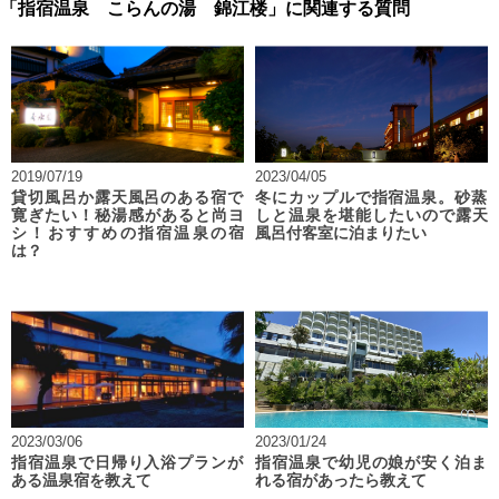
「指宿温泉 こらんの湯 錦江楼」に関連する質問
2019/07/19
2023/04/05
貸切風呂か露天風呂のある宿で
冬にカップルで指宿温泉。砂蒸
寛ぎたい！秘湯感があると尚ヨ
しと温泉を堪能したいので露天
シ！おすすめの指宿温泉の宿
風呂付客室に泊まりたい
は？
2023/03/06
2023/01/24
指宿温泉で日帰り入浴プランが
指宿温泉で幼児の娘が安く泊ま
ある温泉宿を教えて
れる宿があったら教えて