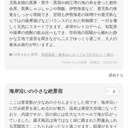
児島名物の黒豚・黒牛・黒鶏や錦江湾の海の幸を使った創作
会席。黒豚しゃぶしゃぶや鶏飯、伊勢海老など、鹿児島の味
覚をしっかり堪能でき、翌朝も伊勢海老の味噌汁や鹿児島な
らではの薩摩揚げなどバランスのとれた和御膳で、一日を優
しく元気にスタートできます。卓球やレトロゲーム、知覧茶
や薩摩の焼酎の飲み比べもでき、市街地の喧騒から離れた静
かな立地で波音を聞きながら二人でゆっくり過ごす、大人の
春休み旅行が叶いますよ。
回答された質問：
指宿温泉｜春休みにカップルで行きたい！宿のおすすめは？
Turkeyさんの回答（投稿日：2026/1/ 6）
通報する
海岸沿いの小さな絶景宿
0
ここは客室数が少なめの小ぢんまりとした宿です。海岸沿い
に佇み絶景を楽しめるのが魅力。温泉は展望大浴場になって
おり、内湯ですが、目の前には壮大なスケールで海が広がっ
ていました。露天風呂は海ではなく緑に囲まれた野趣あふれ
る雰囲気で、こちらもゆったりと過ごせます。部屋が６タイ