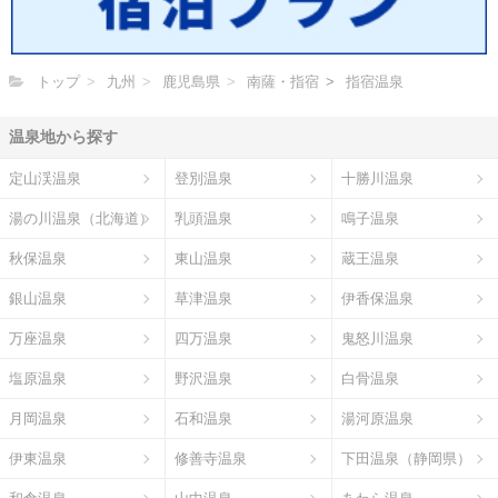
トップ
九州
鹿児島県
南薩・指宿
指宿温泉
温泉地から探す
定山渓温泉
登別温泉
十勝川温泉
湯の川温泉（北海道）
乳頭温泉
鳴子温泉
秋保温泉
東山温泉
蔵王温泉
銀山温泉
草津温泉
伊香保温泉
万座温泉
四万温泉
鬼怒川温泉
塩原温泉
野沢温泉
白骨温泉
月岡温泉
石和温泉
湯河原温泉
伊東温泉
修善寺温泉
下田温泉（静岡県）