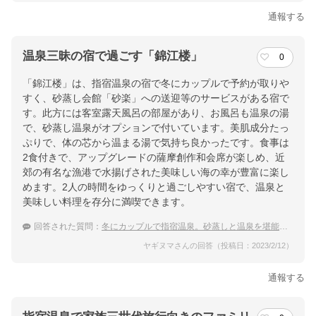
通報する
温泉三昧の宿で過ごす「錦江楼」
0
「錦江楼」は、指宿温泉の宿で冬にカップルで予約が取りや
すく、砂蒸し会館「砂楽」への送迎等のサービスがある宿で
す。此方には客室露天風呂の部屋があり、お風呂も温泉の湯
で、砂蒸し温泉がオプションで付いています。美肌成分たっ
ぷりで、体の芯から温まる湯で気持ち良かったです。食事は
2食付きで、アップグレードの薩摩創作和会席が楽しめ、近
郊の有名な漁港で水揚げされた美味しい海の幸が豊富に楽し
めます。2人の時間をゆっくりと過ごしやすい宿で、温泉と
美味しい料理を存分に満喫できます。
回答された質問：
冬にカップルで指宿温泉。砂蒸しと温泉を堪能したいので露天風呂付客室に泊まりたい
ヤギヌマさんの回答（投稿日：2023/2/12）
通報する