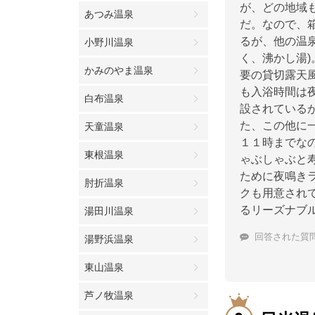
が、どの地域
あつみ温泉
だ。なので、
るが、他の温
小野川温泉
く、沸かし湯
かみのやま温泉
要の貸切露天
も入浴時間は
白布温泉
設されている
た、この他に
天童温泉
１１時までな
東根温泉
ゃぶしゃぶと
ために夜鳴きラ
肘折温泉
クも用意され
るリーズナブ
湯田川温泉
回答された質
湯野浜温泉
東山温泉
芦ノ牧温泉