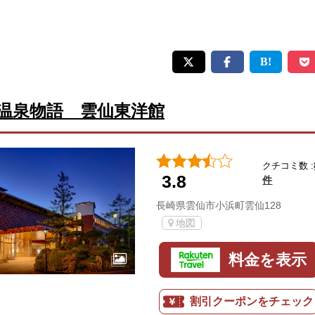
温泉物語 雲仙東洋館
クチコミ数 :
3.8
件
長崎県雲仙市小浜町雲仙128
地図
料金を表示
割引クーポンをチェック