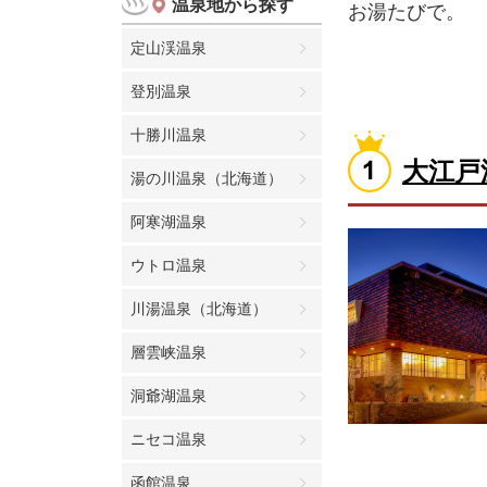
温泉地から探す
お湯たびで。
定山渓温泉
登別温泉
十勝川温泉
大江戸
湯の川温泉（北海道）
阿寒湖温泉
ウトロ温泉
川湯温泉（北海道）
層雲峡温泉
洞爺湖温泉
ニセコ温泉
函館温泉