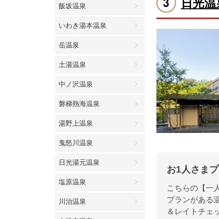
日光温
飯坂温泉
いわき湯本温泉
岳温泉
土湯温泉
中ノ沢温泉
磐梯熱海温泉
湯野上温泉
鬼怒川温泉
日光湯元温泉
お1人さま
塩原温泉
こちらの【一
プランがある
川治温泉
＆レイトチェ