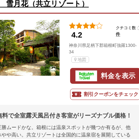
 雪月花（共立リゾート）
クチコミ数 :
4.2
件
神奈川県足柄下郡箱根町強羅1300-
34
地図
料金を表示
割引クーポンをチェック
無料で全室露天風呂付き客室がリーズナブル価格！
圧勝ムードかな。箱根には温泉スポットが幾つか有るが、他
べやや高い。共立リゾートは全国的に温泉宿を展開している