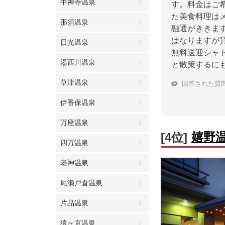
中禅寺温泉
す。料金はご
た美食料理は
那須温泉
融通がききま
はなりますが
日光温泉
無料送迎シャ
湯西川温泉
と散策するに
草津温泉
回答された質
伊香保温泉
万座温泉
嬉野
[4位]
四万温泉
老神温泉
尾瀬戸倉温泉
片品温泉
猿ヶ京温泉