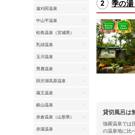
季の湯
遠刈田温泉
中山平温泉
松島温泉（宮城県）
乳頭温泉
玉川温泉
男鹿温泉
田沢湖高原温泉
蔵王温泉
銀山温泉
貸切風呂は
赤倉温泉（山形県）
強羅温泉では
赤湯温泉
の温泉地に比