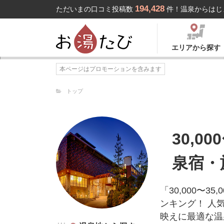
194,428
ただいまの口コミ投稿数
件！温泉からはじ
エリアから探す
本ページはプロモーションを含みます
トップ
30,0
泉宿・
「30,000〜
ンキング！ 人
映えに最適な温泉