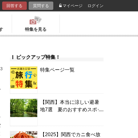
回答する
質問する
マイページ
ログイン
す
特集を見る
ピックアップ特集！
43
特集ページ一覧
温
【関西】本当に涼しい避暑
地7選 夏のおすすめスポッ
ラ
ト＆温泉宿
タ
は
【2025】関西でカニ食べ放