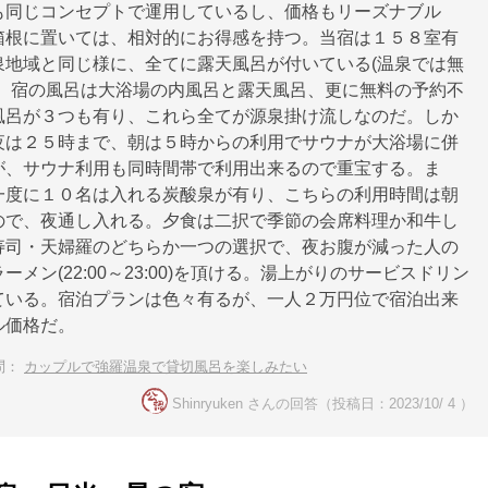
も同じコンセプトで運用しているし、価格もリーズナブル
箱根に置いては、相対的にお得感を持つ。当宿は１５８室有
泉地域と同じ様に、全てに露天風呂が付いている(温泉では無
)。宿の風呂は大浴場の内風呂と露天風呂、更に無料の予約不
風呂が３つも有り、これら全てが源泉掛け流しなのだ。しか
夜は２５時まで、朝は５時からの利用でサウナが大浴場に併
が、サウナ利用も同時間帯で利用出来るので重宝する。ま
一度に１０名は入れる炭酸泉が有り、こちらの利用時間は朝
ので、夜通し入れる。夕食は二択で季節の会席料理か和牛し
寿司・天婦羅のどちらか一つの選択で、夜お腹が減った人の
ーメン(22:00～23:00)を頂ける。湯上がりのサービスドリン
ている。宿泊プランは色々有るが、一人２万円位で宿泊出来
ル価格だ。
問：
カップルで強羅温泉で貸切風呂を楽しみたい
Shinryuken さんの回答（投稿日：2023/10/ 4 ）