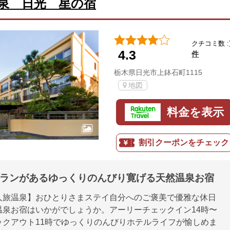
泉 日光 星の宿
クチコミ数 :
4.3
件
栃木県日光市上鉢石町1115
地図
料金を表示
割引クーポンをチェック
プランがあるゆっくりのんびり寛げる天然温泉お宿
人旅温泉】おひとりさまステイ自分へのご褒美で優雅な休日
温泉お宿はいかがでしょうか。アーリーチェックイン14時〜
ックアウト11時でゆっくりのんびりホテルライフが愉しめま