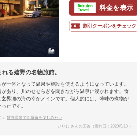
料金を表示
割引クーポンをチェック
まれる嬉野の名物旅館。
宿が一体となって温泉や施設を使えるようになっています。
呂があり、川のせせらぎを聞きながら温泉に浸かれます。食
と玄界灘の海の幸がメインです。個人的には、薄味の煮物が
かったです。
問：
嬉野温泉で部屋食を楽しみたい
とりむ さんの回答（投稿日：2023/5/10 ）