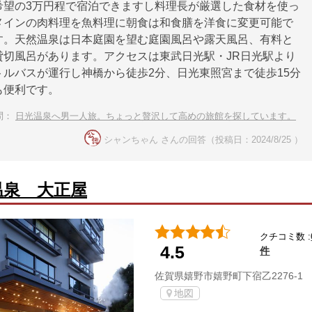
希望の3万円程で宿泊できますし料理長が厳選した食材を使っ
メインの肉料理を魚料理に朝食は和食膳を洋食に変更可能で
す。天然温泉は日本庭園を望む庭園風呂や露天風呂、有料と
貸切風呂があります。アクセスは東武日光駅・JR日光駅より
トルバスが運行し神橋から徒歩2分、日光東照宮まで徒歩15分
も便利です。
問：
日光温泉へ男一人旅。ちょっと贅沢して高めの旅館を探しています。
シャンちゃん さんの回答（投稿日：2024/8/25 ）
温泉 大正屋
クチコミ数 :
4.5
件
佐賀県嬉野市嬉野町下宿乙2276-
地図