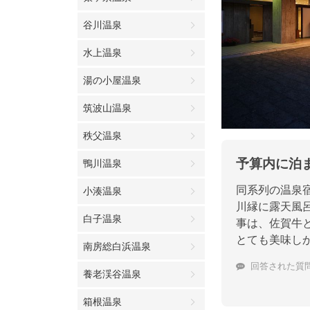
谷川温泉
水上温泉
湯の小屋温泉
筑波山温泉
秩父温泉
予算内に泊
鴨川温泉
同系列の温泉
小湊温泉
川縁に露天風
白子温泉
事は、佐賀牛
とても美味し
南房総白浜温泉
回答された質
養老渓谷温泉
箱根温泉