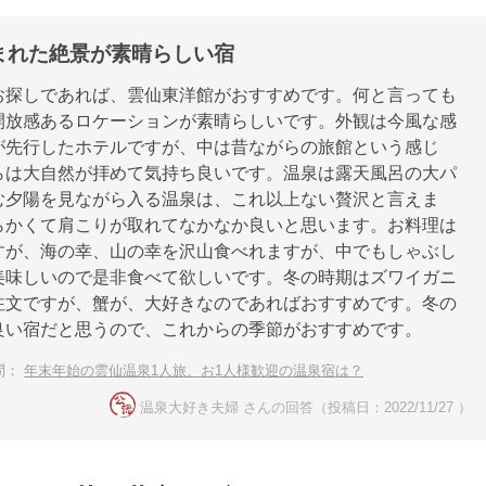
まれた絶景が素晴らしい宿
お探しであれば、雲仙東洋館がおすすめです。何と言っても
開放感あるロケーションが素晴らしいです。外観は今風な感
が先行したホテルですが、中は昔ながらの旅館という感じ
らは大自然が拝めて気持ち良いです。温泉は露天風呂の大パ
む夕陽を見ながら入る温泉は、これ以上ない贅沢と言えま
らかくて肩こりが取れてなかなか良いと思います。お料理は
すが、海の幸、山の幸を沢山食べれますが、中でもしゃぶし
美味しいので是非食べて欲しいです。冬の時期はズワイガニ
注文ですが、蟹が、大好きなのであればおすすめです。冬の
良い宿だと思うので、これからの季節がおすすめです。
問：
年末年始の雲仙温泉1人旅、お1人様歓迎の温泉宿は？
温泉大好き夫婦 さんの回答（投稿日：2022/11/27 ）