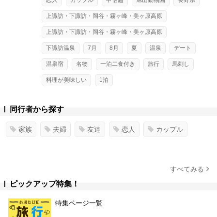
恋人
カップル
甲信越
旭山動物園
長野県
上諏訪・下諏訪・岡谷・霧ヶ峰・美ヶ原高原
上諏訪・下諏訪・岡谷・霧ヶ峰・美ヶ原高原
下諏訪温泉
7月
8月
夏
温泉
デート
温泉宿
名物
一泊二食付き
旅行
馬刺し
料理が美味しい
1泊
同行者から探す
家族
夫婦
友達
恋人
カップル
すべてみる
ピックアップ特集！
特集ページ一覧