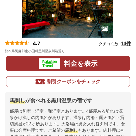
4.7
14件
クチコミ数 :
熊本県阿蘇郡南小国町黒川温泉川端通り
地図
料金を表示
割引クーポンをチェック
馬刺し
が食べれる黒川温泉の宿です
部屋は和室・洋室・和洋室とあります。4部屋ある離れは源
泉かけ流しの内風呂があります。温泉は内湯・露天風呂・貸
切風呂が13ヶ所あります。大浴場は男女入れ替え制です。食
事は会席料理です。ご希望の
馬刺し
もあります。肉料理はそ