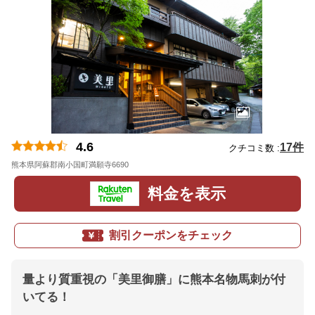
4.6
17件
クチコミ数 :
熊本県阿蘇郡南小国町満願寺6690
地図
料金を表示
割引クーポンをチェック
量より質重視の「美里御膳」に熊本名物馬刺が付
いてる！