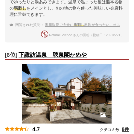
でゆったりと湯あみできます。温泉で温まった後は熊本名物
の
馬刺し
をメインとし、旬の地の物を使った美味しい会席料
理に舌鼓できます。
回答された質問：
黒川温泉で夕食に
馬刺し
料理が食べたい。オススメの宿を教えて！
Natural Science さんの回答（投稿日：2021/5/21 ）
[6位]
下諏訪温泉 聴泉閣かめや
4.7
8件
クチコミ数 :