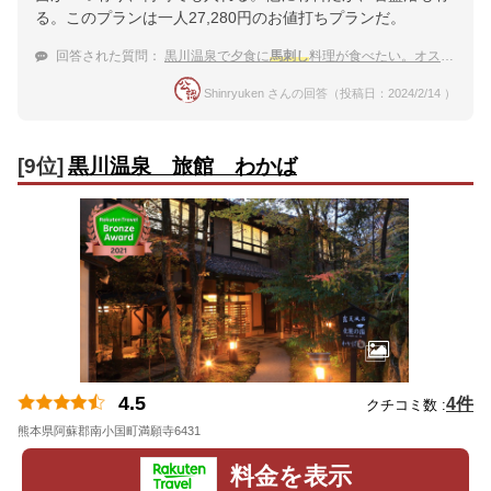
る。このプランは一人27,280円のお値打ちプランだ。
回答された質問：
黒川温泉で夕食に
馬刺し
料理が食べたい。オススメの宿を教えて！
Shinryuken さんの回答（投稿日：2024/2/14 ）
[9位]
黒川温泉 旅館 わかば
4.5
4件
クチコミ数 :
熊本県阿蘇郡南小国町満願寺6431
地図
料金を表示