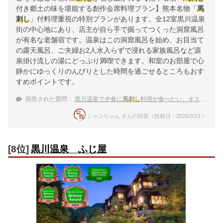
付き郷土の味を堪能する創作会席料理プラン】熊本名物「
馬
刺し
」付料理重視の特別プランがあります。全12室黒川温泉
街の中心地にあり、店主が自ら手で掘ってつくった洞窟風呂
が有名な老舗宿です。温泉はこの洞窟風呂を始め、お目当て
の露天風呂、ご夫婦お2人水入らずで浸れる家族風呂など源
泉掛け流しの湯にどっぷり満喫できます。和室のお部屋で心
静かにゆっくりのんびりとした時間を過ごせるところもおす
すめポイントです。
回答された質問：
黒川温泉で夕食に
馬刺し
料理が食べたい。オススメの宿を教えて！
シャンちゃん さんの回答（投稿日：2026/3/13 ）
[8位]
黒川温泉 ふじ屋