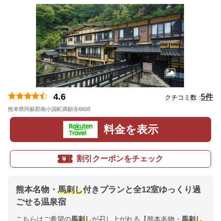
4.6
5件
クチコミ数 :
熊本県阿蘇郡南小国町満願寺6608
地図
料金を表示
割引クーポンをチェック
熊本名物・
馬刺し
付きプランと全12室ゆっくり過
ごせる温泉宿
こちらはご希望の
馬刺し
が召し上がれる【熊本名物・
馬刺し