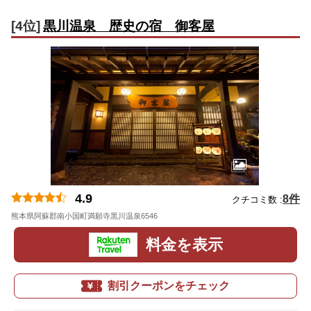
[4位]
黒川温泉 歴史の宿 御客屋
4.9
8件
クチコミ数 :
熊本県阿蘇郡南小国町満願寺黒川温泉6546
地図
料金を表示
割引クーポンをチェック