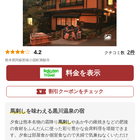
4.2
2件
クチコミ数 :
熊本県阿蘇郡南小国町満願寺
地図
料金を表示
割引クーポンをチェック
馬刺し
を味わえる黒川温泉の宿
夕食は熊本名物の霜降り
馬刺し
やあか牛の鍬焼きなどの肥後
の食材をふんだんに使った彩り豊かな会席料理を堪能できま
す。夕食は部屋食か個室食なので夫婦で気兼ねなくいただけ