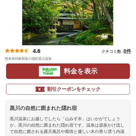
4.6
8件
クチコミ数 :
熊本県阿蘇郡南小国町黒川温泉
地図
料金を表示
割引クーポンをチェック
黒川の自然に囲まれた隠れ宿
黒川温泉にお越しでしたら「山みず木」はいかがでしょう
か。黒川の自然に囲まれた隠れ宿です。温泉は源泉かけ流し
で自然に癒される露天風呂や風情と優しい木の香り漂う内湯