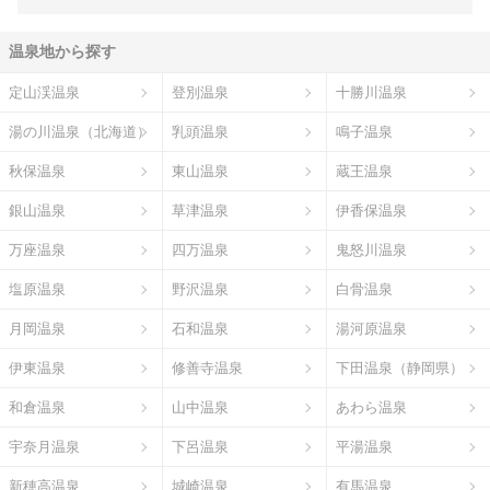
温泉地から探す
定山渓温泉
登別温泉
十勝川温泉
湯の川温泉（北海道）
乳頭温泉
鳴子温泉
秋保温泉
東山温泉
蔵王温泉
銀山温泉
草津温泉
伊香保温泉
万座温泉
四万温泉
鬼怒川温泉
塩原温泉
野沢温泉
白骨温泉
月岡温泉
石和温泉
湯河原温泉
伊東温泉
修善寺温泉
下田温泉（静岡県）
和倉温泉
山中温泉
あわら温泉
宇奈月温泉
下呂温泉
平湯温泉
新穂高温泉
城崎温泉
有馬温泉