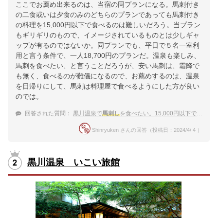
ここでお薦め出来るのは、当宿の同プランになる。馬刺付き
の二食或いは夕食のみのどちらのプランであっても馬刺付き
の料理を15,000円以下で食べるのは難しいだろう。当プラン
もギリギリのもので、イメージされているものとは少しギャ
ップが有るのではないか。同プランでも、平日で５名一室利
用と言う条件で、一人18,700円のプランだ。温泉も楽しみ、
馬刺を食べたい、と言うことだろうが、安い馬刺は、霜降で
も無く、食べるのが難儀になるので、お薦めするのは、温泉
を日帰りにして、馬刺は料理屋で食べるようにした方が良い
のでは。
回答された質問：
黒川温泉で
馬刺し
を食べたい。15,000円以下で泊まれる宿はありますか？
Shinryuken さんの回答（投稿日：2024/4/ 4 ）
黒川温泉 いこい旅館