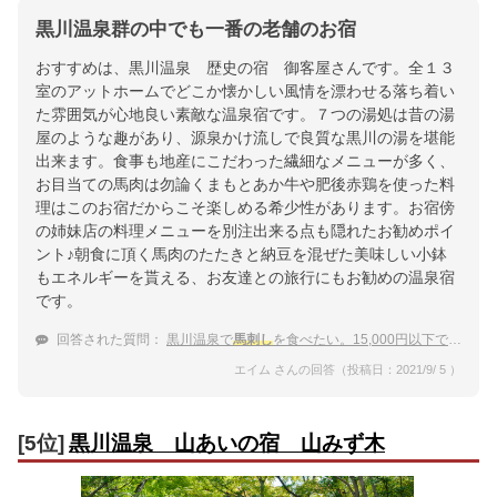
黒川温泉群の中でも一番の老舗のお宿
おすすめは、黒川温泉 歴史の宿 御客屋さんです。全１３
室のアットホームでどこか懐かしい風情を漂わせる落ち着い
た雰囲気が心地良い素敵な温泉宿です。７つの湯処は昔の湯
屋のような趣があり、源泉かけ流しで良質な黒川の湯を堪能
出来ます。食事も地産にこだわった繊細なメニューが多く、
お目当ての馬肉は勿論くまもとあか牛や肥後赤鶏を使った料
理はこのお宿だからこそ楽しめる希少性があります。お宿傍
の姉妹店の料理メニューを別注出来る点も隠れたお勧めポイ
ント♪朝食に頂く馬肉のたたきと納豆を混ぜた美味しい小鉢
もエネルギーを貰える、お友達との旅行にもお勧めの温泉宿
です。
回答された質問：
黒川温泉で
馬刺し
を食べたい。15,000円以下で泊まれる宿はありますか？
エイム さんの回答（投稿日：2021/9/ 5 ）
[5位]
黒川温泉 山あいの宿 山みず木