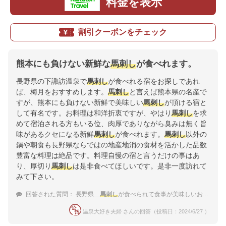
料金を表示
割引クーポンをチェック
熊本にも負けない新鮮な
馬刺し
が食べれます。
長野県の下諏訪温泉で
馬刺し
が食べれる宿をお探しであれ
ば、梅月をおすすめします。
馬刺し
と言えば熊本県の名産で
すが、熊本にも負けない新鮮で美味しい
馬刺し
が頂ける宿と
して有名です。お料理は和洋折衷ですが、やはり
馬刺し
を求
めて宿泊される方もいる位、肉厚でありながら臭みは無く旨
味があるクセになる新鮮
馬刺し
が食べれます。
馬刺し
以外の
鍋や朝食も長野県ならではの地産地消の食材を活かした品数
豊富な料理は絶品です。料理自慢の宿と言うだけの事はあ
り、厚切り
馬刺し
は是非食べてほしいです。是非一度訪れて
みて下さい。
回答された質問：
長野県
馬刺し
が食べられて食事が美味しいおすすめの温泉宿
温泉大好き夫婦 さんの回答（投稿日：2024/6/27 ）