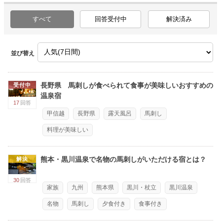
すべて
回答受付中
解決済み
並び替え
長野県 馬刺しが食べられて食事が美味しいおすすめの
受付中
温泉宿
17
回答
甲信越
長野県
露天風呂
馬刺し
料理が美味しい
熊本・黒川温泉で名物の馬刺しがいただける宿とは？
解決
30
回答
家族
九州
熊本県
黒川・杖立
黒川温泉
名物
馬刺し
夕食付き
食事付き