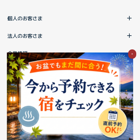
個人のお客さま
法人のお客さま
企業情報
×
ご利用中の方
お問い合わせ
消費税の表示
ウェブアクセシビリティの取り組み
個人情報保護ポリシー
プライバシーポータル
Cookieポリシー
特定商取引法に基づく表記
情報セキュリティ基本方針
商標について
BIGLOBEトップ