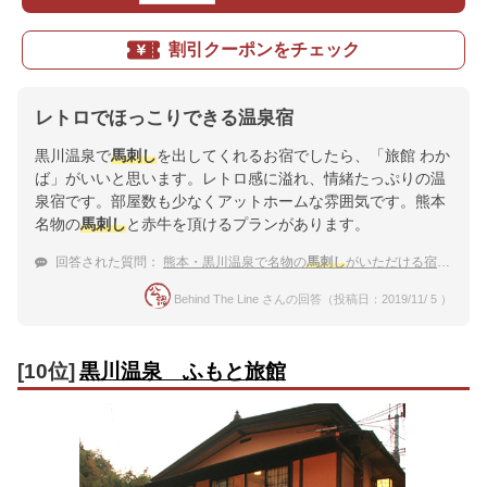
割引クーポンをチェック
レトロでほっこりできる温泉宿
黒川温泉で
馬刺し
を出してくれるお宿でしたら、「旅館 わか
ば」がいいと思います。レトロ感に溢れ、情緒たっぷりの温
泉宿です。部屋数も少なくアットホームな雰囲気です。熊本
名物の
馬刺し
と赤牛を頂けるプランがあります。
回答された質問：
熊本・黒川温泉で名物の
馬刺し
がいただける宿とは？
Behind The Line さんの回答（投稿日：2019/11/ 5 ）
[10位]
黒川温泉 ふもと旅館