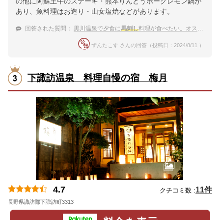
の他に阿蘇王牛のステーキ・熊本りんどうポークレモン鍋が
あり、魚料理はお造り・山女塩焼などがあります。
回答された質問：
黒川温泉で夕食に
馬刺し
料理が食べたい。オススメの宿を教えて！
ずんたこす さんの回答（投稿日：2024/8/11 ）
下諏訪温泉 料理自慢の宿 梅月
4.7
11件
クチコミ数 :
長野県諏訪郡下諏訪町3313
地図