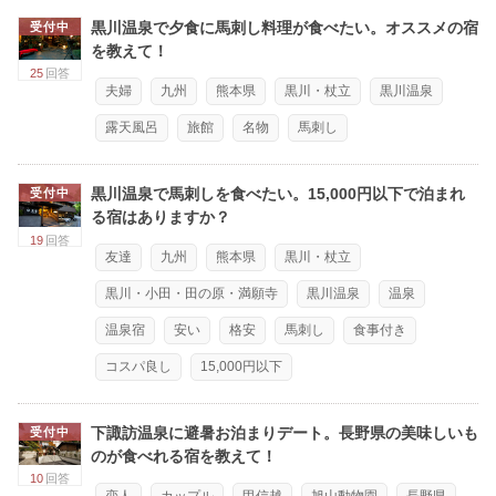
黒川温泉で夕食に馬刺し料理が食べたい。オススメの宿
受付中
を教えて！
25
回答
夫婦
九州
熊本県
黒川・杖立
黒川温泉
露天風呂
旅館
名物
馬刺し
黒川温泉で馬刺しを食べたい。15,000円以下で泊まれ
受付中
る宿はありますか？
19
回答
友達
九州
熊本県
黒川・杖立
黒川・小田・田の原・満願寺
黒川温泉
温泉
温泉宿
安い
格安
馬刺し
食事付き
コスパ良し
15,000円以下
下諏訪温泉に避暑お泊まりデート。長野県の美味しいも
受付中
のが食べれる宿を教えて！
10
回答