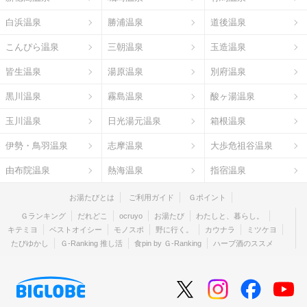
白浜温泉
勝浦温泉
道後温泉
こんぴら温泉
三朝温泉
玉造温泉
皆生温泉
湯原温泉
別府温泉
黒川温泉
霧島温泉
酸ヶ湯温泉
玉川温泉
日光湯元温泉
箱根温泉
伊勢・鳥羽温泉
志摩温泉
大歩危祖谷温泉
由布院温泉
熱海温泉
指宿温泉
お湯たびとは
ご利用ガイド
Ｇポイント
Ｇランキング
だれどこ
ocruyo
お湯たび
わたしと、暮らし。
キテミヨ
ベストオイシー
モノスポ
野に行く。
カウナラ
ミツケヨ
たびゆかし
Ｇ-Ranking 推し活
食pin by Ｇ-Ranking
ハーブ酒のススメ