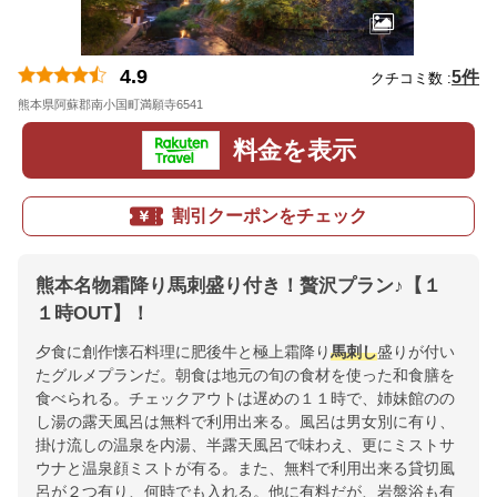
4.9
5件
クチコミ数 :
熊本県阿蘇郡南小国町満願寺6541
地図
料金を表示
割引クーポンをチェック
熊本名物霜降り馬刺盛り付き！贅沢プラン♪【１
１時OUT】！
夕食に創作懐石料理に肥後牛と極上霜降り
馬刺し
盛りが付い
たグルメプランだ。朝食は地元の旬の食材を使った和食膳を
食べられる。チェックアウトは遅めの１１時で、姉妹館のの
し湯の露天風呂は無料で利用出来る。風呂は男女別に有り、
掛け流しの温泉を内湯、半露天風呂で味わえ、更にミストサ
ウナと温泉顔ミストが有る。また、無料で利用出来る貸切風
呂が２つ有り、何時でも入れる。他に有料だが、岩盤浴も有