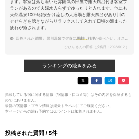
ます。客室は落ち着いた雰囲気の部屋で露天風呂付き客室プ
ランがあるので夫婦水入らずでゆったりと入れます。他にも
天然温泉100%源泉かけ流しの大浴場と露天風呂があり川の
せせらぎを聴きながらリラックスして入れて日頃の溜まった
疲れが癒されます。
回答された質問：
黒川温泉で夕食に
馬刺し
料理が食べたい。オススメの宿を教えて！
ひひん さんの回答（投稿日：2023/5/12 ）
ランキングの続きをみる
掲載している宿に関する情報（宿情報・口コミ等）はその内容を保証するも
のではありません。
最新の宿情報・プラン情報は楽天トラベルにてご確認ください。
本ページからの旅行予約ではGポイントは加算されません。
投稿された質問 / 5件