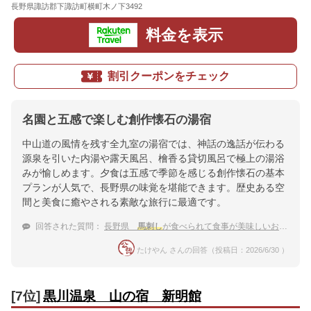
長野県諏訪郡下諏訪町横町木ノ下3492
地図
料金を表示
割引クーポンをチェック
名園と五感で楽しむ創作懐石の湯宿
中山道の風情を残す全九室の湯宿では、神話の逸話が伝わる
源泉を引いた内湯や露天風呂、檜香る貸切風呂で極上の湯浴
みが愉しめます。夕食は五感で季節を感じる創作懐石の基本
プランが人気で、長野県の味覚を堪能できます。歴史ある空
間と美食に癒やされる素敵な旅行に最適です。
回答された質問：
長野県
馬刺し
が食べられて食事が美味しいおすすめの温泉宿
たけやん さんの回答（投稿日：2026/6/30 ）
[7位]
黒川温泉 山の宿 新明館