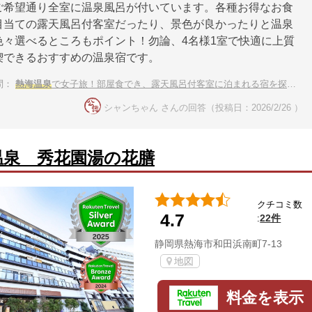
ご希望通り全室に温泉風呂が付いています。各種お得なお食
目当ての露天風呂付客室だったり、景色が良かったりと温泉
色々選べるところもポイント！勿論、4名様1室で快適に上質
喫できるおすすめの温泉宿です。
問：
熱海温泉
で女子旅！部屋食でき、露天風呂付客室に泊まれる宿を探しています。
シャンちゃん さんの回答（投稿日：2026/2/26 ）
温泉 秀花園湯の花膳
クチコミ数
4.7
22件
:
静岡県熱海市和田浜南町7-13
地図
料金を表示