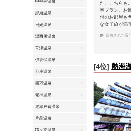
中禅寺温泉
た、こちらも
事プラン、お
那須温泉
付のお部屋も
な女子旅が満
日光温泉
回答された質
湯西川温泉
草津温泉
伊香保温泉
熱海
[4位]
万座温泉
四万温泉
老神温泉
尾瀬戸倉温泉
片品温泉
猿ヶ京温泉