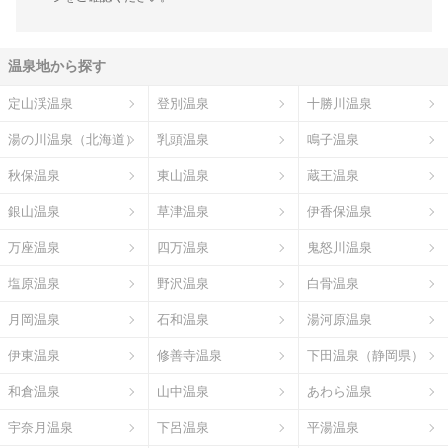
温泉地から探す
定山渓温泉
登別温泉
十勝川温泉
湯の川温泉（北海道）
乳頭温泉
鳴子温泉
秋保温泉
東山温泉
蔵王温泉
銀山温泉
草津温泉
伊香保温泉
万座温泉
四万温泉
鬼怒川温泉
塩原温泉
野沢温泉
白骨温泉
月岡温泉
石和温泉
湯河原温泉
伊東温泉
修善寺温泉
下田温泉（静岡県）
和倉温泉
山中温泉
あわら温泉
宇奈月温泉
下呂温泉
平湯温泉