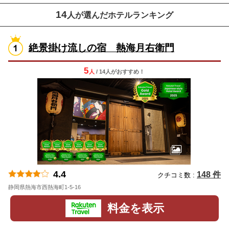
14
人が選んだホテルランキング
絶景掛け流しの宿 熱海月右衛門
5
人
/ 14人
が
おすすめ！
4.4
148 件
クチコミ数 :
静岡県熱海市西熱海町1-5-16
地図
料金を表示