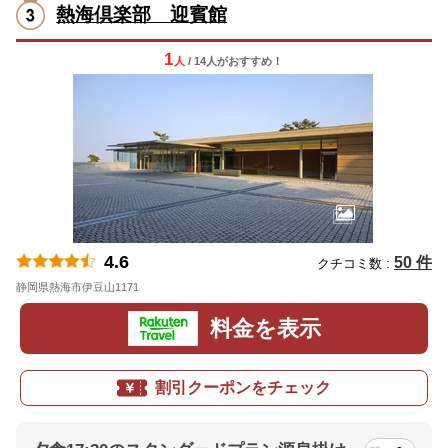
熱海倶楽部 迎賓館
1
人
/ 14人
が
おすすめ！
4.6
50 件
クチコミ数 :
静岡県熱海市伊豆山1171
地図
料金を表示
割引クーポンをチェック