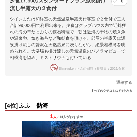
夕食17:30のスタンダードプラン源泉掛け
0
流し半露天の２食付
ツインまたは和洋室の天然温泉半露天付客室で２食付で二人
合計99,000円で利用出来る。夕食はクラブハウス内で近郊獲
れの海の幸たっぷりの懐石料理で、朝は近海の干物の焼き魚
や温泉卵、焼き海苔など和朝食を頂ける。部屋の半露天は源
泉掛け流しの贅沢な天然温泉に浸りながら、絶景相模湾を眺
められる。大浴場も掛け流しの天然温泉のパノラマビューで
相模湾を望め、ミストサウナも付いている。
Shinryuken さんの回答（投稿日：2026/4/ 9）
通報する
すべてのクチコミ(1 件)をみる
[4位]
ふふ 熱海
1
人
/ 14人
が
おすすめ！