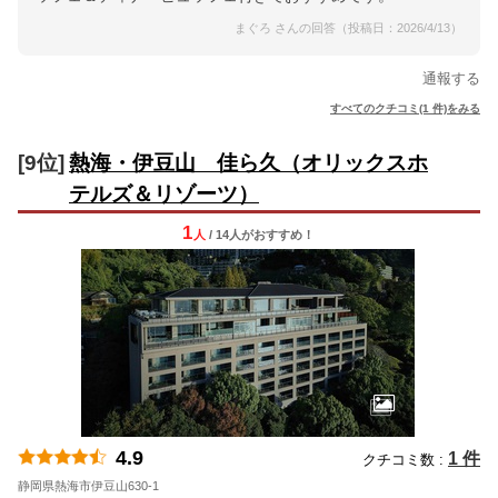
まぐろ さんの回答（投稿日：2026/4/13）
通報する
すべてのクチコミ(1 件)をみる
[9位]
熱海・伊豆山 佳ら久（オリックスホ
テルズ＆リゾーツ）
1
人
/ 14人
が
おすすめ！
4.9
1 件
クチコミ数 :
静岡県熱海市伊豆山630-1
地図