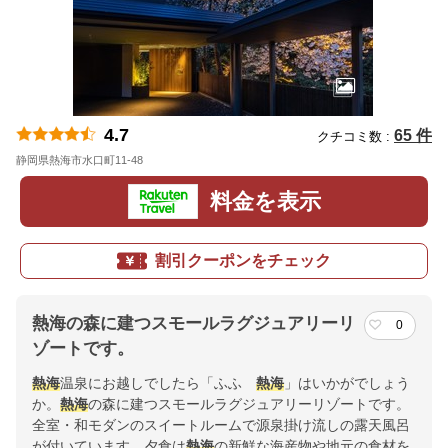
4.7
65 件
クチコミ数 :
静岡県熱海市水口町11-48
地図
料金を表示
割引クーポンをチェック
熱海の森に建つスモールラグジュアリーリ
0
ゾートです。
熱海
温泉にお越しでしたら「ふふ
熱海
」はいかがでしょう
か。
熱海
の森に建つスモールラグジュアリーリゾートです。
全室・和モダンのスイートルームで源泉掛け流しの露天風呂
が付いています。夕食は
熱海
の新鮮な海産物や地元の食材を