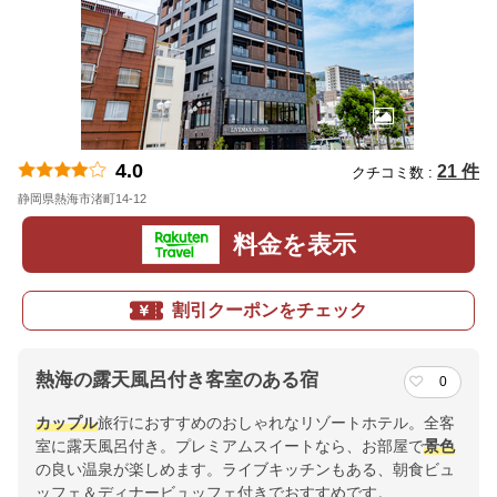
4.0
21 件
クチコミ数 :
静岡県熱海市渚町14-12
地図
料金を表示
割引クーポンをチェック
熱海の露天風呂付き客室のある宿
0
カップル
旅行におすすめのおしゃれなリゾートホテル。全客
室に露天風呂付き。プレミアムスイートなら、お部屋で
景色
の良い温泉が楽しめます。ライブキッチンもある、朝食ビュ
ッフェ＆ディナービュッフェ付きでおすすめです。