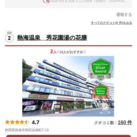
温泉大好き夫婦 さんの回答（投稿日：2026/4/26）
通報する
すべてのクチコミ(5 件)をみる
熱海温泉 秀花園湯の花膳
2
人
/ 14人
が
おすすめ！
4.7
160 件
クチコミ数 :
静岡県熱海市和田浜南町7-13
地図