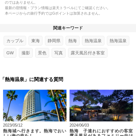
のではありません。
最新の宿情報・プラン情報は楽天トラベルにてご確認ください。
本ページからの旅行予約ではGポイントは加算されません。
関連キーワード
カップル
東海
静岡県
熱海
熱海温泉
熱海温泉
GW
撮影
景色
写真
露天風呂付き客室
「熱海温泉」に関連する質問
2023/05/12
2024/06/03
熱海城へ行きます。熱海でおい
熱海 子連れにおすすめの客室
しい海の幸を！
露天風呂があるファミリー向け