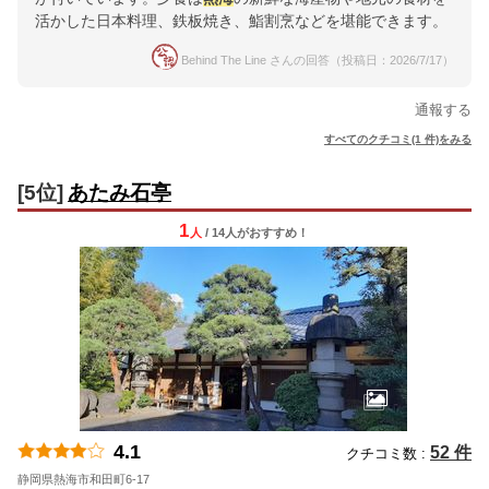
活かした日本料理、鉄板焼き、鮨割烹などを堪能できます。
Behind The Line さんの回答（投稿日：2026/7/17）
通報する
すべてのクチコミ(1 件)をみる
[5位]
あたみ石亭
1
人
/ 14人
が
おすすめ！
4.1
52 件
クチコミ数 :
静岡県熱海市和田町6-17
地図