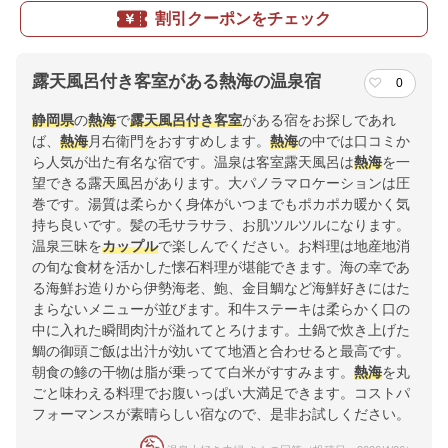
割引クーポンをチェック
露天風呂付き客室がある熱海の温泉宿
0
静岡県
の
熱海
で
露天風呂付き客室
がある宿をお探しであれ
ば、
熱海
月右衛門をおすすめします。
熱海
の中では口コミか
ら人気が出た有名な宿です。温泉は客室露天風呂は
熱海
を一
望できる露天風呂があります。大パノラマロケーションは圧
巻です。湯質は柔らかく身体がいつまでもポカポカ暖かく気
持ち良いです。髪の毛サラサラ、お肌ツルツルになります。
温泉三昧を
カップル
で楽しんでください。お料理は地産地消
の旬な食材を活かした懐石料理が堪能できます。海の幸であ
る海鮮お造りから伊勢海老、鮑、金目鯛など海鮮好きにはた
まらないメニューが並びます。和牛ステーキは柔らかく口の
中に入れた瞬間肉汁が溢れてとろけます。土鍋で炊き上げた
鯛の御頭ご飯は出汁が効いてて地酒と合わせると最高です。
朝食の鯵の干物は脂が乗ってて白米がすすみます。
熱海
を丸
ごと味わえる料理でお腹いっぱい大満足できます。コストパ
フォーマンスが素晴らしい宿なので、是非お試しください。