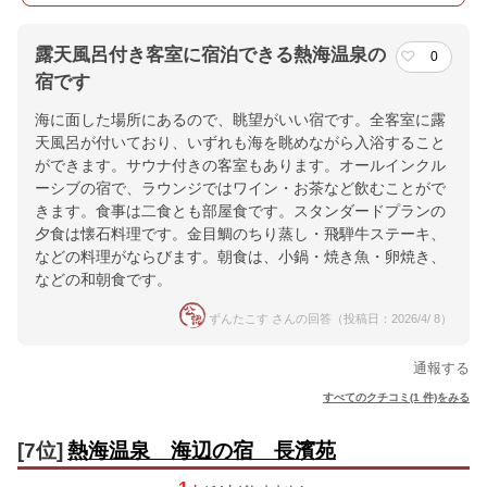
露天風呂付き客室に宿泊できる熱海温泉の
0
宿です
海に面した場所にあるので、眺望がいい宿です。全客室に露
天風呂が付いており、いずれも海を眺めながら入浴すること
ができます。サウナ付きの客室もあります。オールインクル
ーシブの宿で、ラウンジではワイン・お茶など飲むことがで
きます。食事は二食とも部屋食です。スタンダードプランの
夕食は懐石料理です。金目鯛のちり蒸し・飛騨牛ステーキ、
などの料理がならびます。朝食は、小鍋・焼き魚・卵焼き、
などの和朝食です。
ずんたこす さんの回答（投稿日：2026/4/ 8）
通報する
すべてのクチコミ(1 件)をみる
[7位]
熱海温泉 海辺の宿 長濱苑