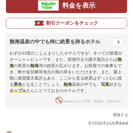
料金を表示
割引クーポンをチェック
熱海温泉の中でも特に絶景を誇るホテル
0
わずか23室のこじんまりしたホテルですが、すべての部屋が
オーシャンビューです。また、部屋付きの露天風呂からは
熱
海
の夜景や
熱海
湾の絶景が広がります。お部屋での食事もで
き、蚫や金目鯛等地元の海の幸をいただけます。また、最上
階に展望露天風呂もあり、ここから見る絶景はずっと心に残
る
景色
となることでしょう。
熱海
温泉の中でも、
写真
好きな
カップル
さんにとつておきのホテルです。
hahata さんの回答（投稿日：2026/4/ 4）
通報する
すべてのクチコミ(2 件)をみる