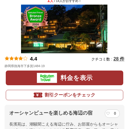
1
人
/ 14人
が
おすすめ！
4.4
28 件
クチコミ数 :
静岡県熱海市下多賀1484-19
地図
料金を表示
割引クーポンをチェック
オーシャンビューを楽しめる海辺の宿
0
長濱苑は、潮騒聞こえる海辺に佇み、お部屋からもオーシャ