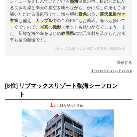
ンビューを楽しんでいただける
熱海
温泉の宿。目の前に広が
る長浜海岸と満天の星空を眺めながら、かけ流しの湯をご堪
能いただける温泉宿です。海を望む
景色
の良い
露天風呂付き
客室
も備え、
カップル
でのご利用にもお薦め。海へも歩いて
すぐですので、
写真
の
撮影
スポットも見つかるでしょう。ま
た、新鮮な海の幸をはじめ
静岡県
の地元食材を活かしたお食
事も宿の自慢です。
ほっこり法師 さんの回答（投稿日：2026/4/ 4）
通報する
すべてのクチコミ(1 件)をみる
[8位]
リブマックスリゾート熱海シーフロン
ト
1
人
/ 14人
が
おすすめ！