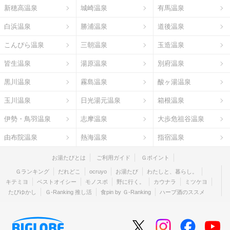
新穂高温泉
城崎温泉
有馬温泉
白浜温泉
勝浦温泉
道後温泉
こんぴら温泉
三朝温泉
玉造温泉
皆生温泉
湯原温泉
別府温泉
黒川温泉
霧島温泉
酸ヶ湯温泉
玉川温泉
日光湯元温泉
箱根温泉
伊勢・鳥羽温泉
志摩温泉
大歩危祖谷温泉
由布院温泉
熱海温泉
指宿温泉
お湯たびとは
ご利用ガイド
Ｇポイント
Ｇランキング
だれどこ
ocruyo
お湯たび
わたしと、暮らし。
キテミヨ
ベストオイシー
モノスポ
野に行く。
カウナラ
ミツケヨ
たびゆかし
Ｇ-Ranking 推し活
食pin by Ｇ-Ranking
ハーブ酒のススメ