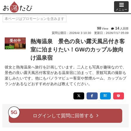
メニュー
本ページはプロモーションを含みます
98
14
View
人回答
質問公開日：2026/4/ 3 10:30
更新日：2026/7/17 05:09
熱海温泉 景色の良い露天風呂付き客
受付中
室に泊まりたい！GWのカップル旅向
け温泉宿
彼女と熱海温泉へ旅行を計画しています。二人とも写真が趣味なので、
景色の良い露天風呂付客室がある温泉宿に泊まって、景観写真の撮影も
楽しみたいです。他にもパノラマビュー客室や禁煙ルーム、カップルプ
ランがあるなどおすすめがあれば教えてください。
5G
ログインして質問に回答する