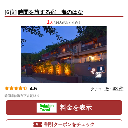
[6位]
時間を旅する宿 海のはな
1
人
/ 14人
が
おすすめ！
4.5
48 件
クチコミ数 :
静岡県熱海市下多賀37-9
地図
料金を表示
割引クーポンをチェック