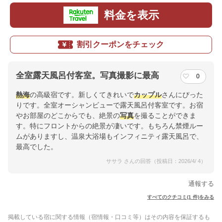
料金を表示
割引クーポンをチェック
全室露天風呂付客室。写真撮影に最高
0
熱海
の高級宿です。新しくてきれいで
カップル
さんにぴった
りです。全室オーシャンビューで露天風呂付客室です。お宿
やお部屋のどこからでも、絶景の
写真
を撮ることができま
す。特にフロントからの絶景が凄いです。もちろん禁煙ルー
ムがありますし、温泉大浴場もインフィニティ露天風呂で、
最高でした。
ササラ さんの回答（投稿日：2026/4/ 4）
通報する
すべてのクチコミ(1 件)をみる
掲載している宿に関する情報（宿情報・口コミ等）はその内容を保証するも