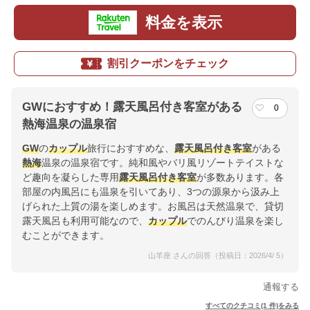
料金を表示
割引クーポンをチェック
GWにおすすめ！露天風呂付き客室がある
0
熱海温泉の温泉宿
GW
の
カップル
旅行におすすめな、
露天風呂付き客室
がある
熱海
温泉の温泉宿です。純和風やバリ風リゾートテイストな
ど趣向を凝らした専用
露天風呂付き客室
が多数あります。各
部屋の内風呂にも温泉を引いてあり、3つの源泉から汲み上
げられた上質の湯を楽しめます。お風呂は天然温泉で、貸切
露天風呂も利用可能なので、
カップル
でのんびり温泉を楽し
むことができます。
山羊座 さんの回答（投稿日：2026/4/ 5）
通報する
すべてのクチコミ(1 件)をみる