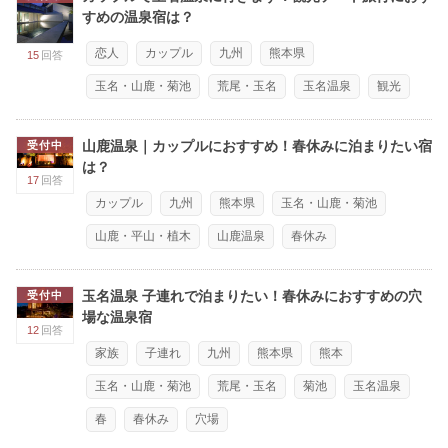
すめの温泉宿は？
恋人
カップル
九州
熊本県
15
回答
玉名・山鹿・菊池
荒尾・玉名
玉名温泉
観光
山鹿温泉｜カップルにおすすめ！春休みに泊まりたい宿
受付中
は？
17
回答
カップル
九州
熊本県
玉名・山鹿・菊池
山鹿・平山・植木
山鹿温泉
春休み
玉名温泉 子連れで泊まりたい！春休みにおすすめの穴
受付中
場な温泉宿
12
回答
家族
子連れ
九州
熊本県
熊本
玉名・山鹿・菊池
荒尾・玉名
菊池
玉名温泉
春
春休み
穴場