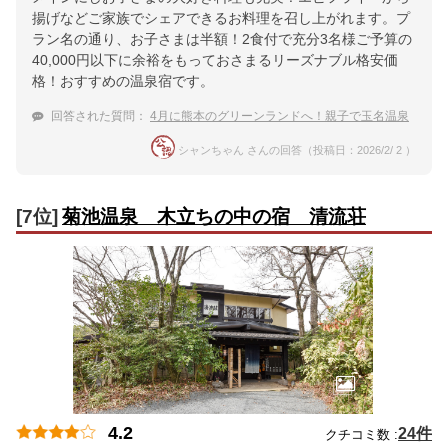
揚げなどご家族でシェアできるお料理を召し上がれます。プ
ラン名の通り、お子さまは半額！2食付で充分3名様ご予算の
40,000円以下に余裕をもっておさまるリーズナブル格安価
格！おすすめの温泉宿です。
回答された質問：
4月に熊本のグリーンランドへ！親子で玉名温泉
シャンちゃん さんの回答（投稿日：2026/2/ 2 ）
[7位]
菊池温泉 木立ちの中の宿 清流荘
4.2
24件
クチコミ数 :