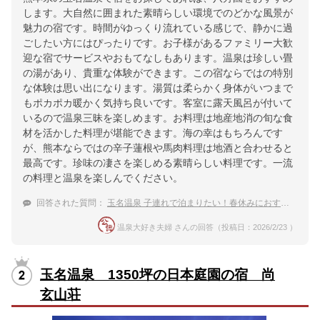
します。大自然に囲まれた素晴らしい環境でのどかな風景が
魅力の宿です。時間がゆっくり流れている感じで、静かに過
ごしたい方にはぴったりです。お子様があるファミリー大歓
迎な宿でサービスやおもてなしもあります。温泉は珍しい畳
の湯があり、貴重な体験ができます。この宿ならではの特別
な体験は思い出になります。湯質は柔らかく身体がいつまで
もポカポカ暖かく気持ち良いです。客室に露天風呂が付いて
いるので温泉三昧を楽しめます。お料理は地産地消の旬な食
材を活かした料理が堪能できます。海の幸はもちろんです
が、熊本ならではの辛子蓮根や馬肉料理は地酒と合わせると
最高です。珍味の凄さを楽しめる素晴らしい料理です。一流
の料理と温泉を楽しんでください。
回答された質問：
玉名温泉 子連れで泊まりたい！春休みにおすすめの穴場な温泉宿
温泉大好き夫婦 さんの回答（投稿日：2026/2/23 ）
玉名温泉 1350坪の日本庭園の宿 尚
玄山荘