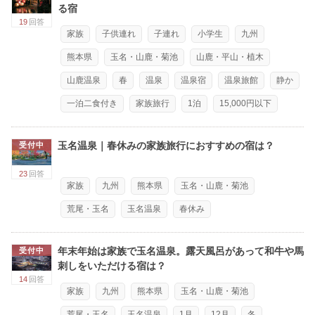
る宿
19
回答
家族
子供連れ
子連れ
小学生
九州
熊本県
玉名・山鹿・菊池
山鹿・平山・植木
山鹿温泉
春
温泉
温泉宿
温泉旅館
静か
一泊二食付き
家族旅行
1泊
15,000円以下
玉名温泉｜春休みの家族旅行におすすめの宿は？
受付中
23
回答
家族
九州
熊本県
玉名・山鹿・菊池
荒尾・玉名
玉名温泉
春休み
年末年始は家族で玉名温泉。露天風呂があって和牛や馬
受付中
刺しをいただける宿は？
14
回答
家族
九州
熊本県
玉名・山鹿・菊池
荒尾・玉名
玉名温泉
1月
12月
冬