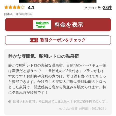
4.1
28件
クチコミ数 :
熊本県山鹿市山鹿1645
地図
料金を表示
割引クーポンをチェック
静かな雰囲気、昭和レトロの温泉宿
静かで昭和レトロの素敵な温泉宿。目的地のバーベキュー後
は満腹だと思うので、「量控えめ／2食付き」プランがおす
すめです！お刺身や真鯛の煮つけ、寄せ鍋も食べれてちょっ
と贅沢できます。かけ流しの展望大浴場は美肌効能のトロっ
とした泉質で、開放感ある窓から街並みを眺められます。特
に夕暮れ時が綺麗です！
回答された質問：
春に家族で山鹿温泉へ！予算1万5千円でのんびりできる宿
neo さんの回答（投稿日：2021/1/28 ）