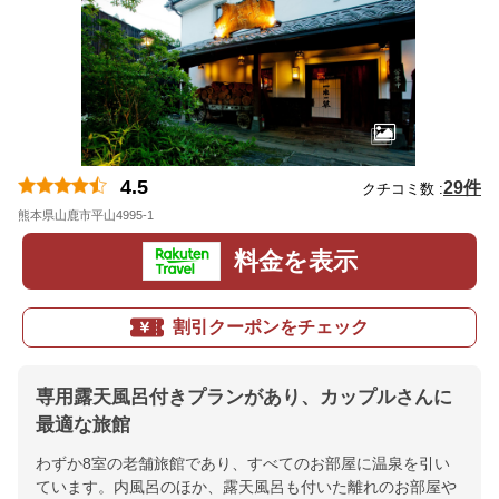
4.5
29件
クチコミ数 :
熊本県山鹿市平山4995-1
地図
料金を表示
割引クーポンをチェック
専用露天風呂付きプランがあり、カップルさんに
最適な旅館
わずか8室の老舗旅館であり、すべてのお部屋に温泉を引い
ています。内風呂のほか、露天風呂も付いた離れのお部屋や