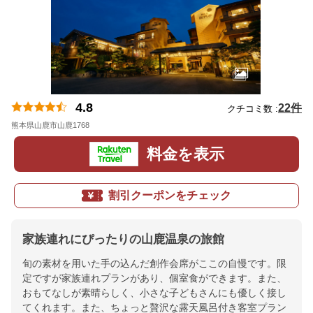
4.8
22件
クチコミ数 :
熊本県山鹿市山鹿1768
地図
料金を表示
割引クーポンをチェック
家族連れにぴったりの山鹿温泉の旅館
旬の素材を用いた手の込んだ創作会席がここの自慢です。限
定ですが家族連れプランがあり、個室食ができます。また、
おもてなしが素晴らしく、小さな子どもさんにも優しく接し
てくれます。また、ちょっと贅沢な露天風呂付き客室プラン