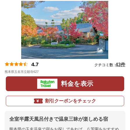
4.7
43件
クチコミ数 :
熊本県玉名市立願寺627
地図
料金を表示
割引クーポンをチェック
全室半露天風呂付きで温泉三昧が楽しめる宿
熊本県の玉名温泉で宿をお探しであれば、八芳園をおすすめ