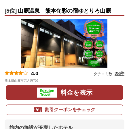
[5位]
山鹿温泉 熊本旬彩の宿ゆとりろ山鹿
4.0
28件
クチコミ数 :
熊本県山鹿市宗方通702
地図
料金を表示
割引クーポンをチェック
館内の施設が充実したホテル