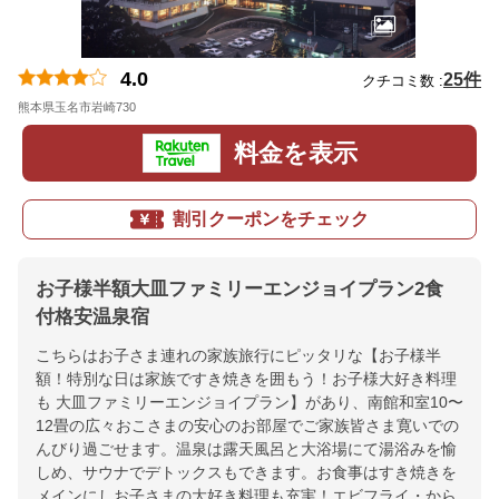
4.0
25件
クチコミ数 :
熊本県玉名市岩崎730
地図
料金を表示
割引クーポンをチェック
お子様半額大皿ファミリーエンジョイプラン2食
付格安温泉宿
こちらはお子さま連れの家族旅行にピッタリな【お子様半
額！特別な日は家族ですき焼きを囲もう！お子様大好き料理
も 大皿ファミリーエンジョイプラン】があり、南館和室10〜
12畳の広々おこさまの安心のお部屋でご家族皆さま寛いでの
んびり過ごせます。温泉は露天風呂と大浴場にて湯浴みを愉
しめ、サウナでデトックスもできます。お食事はすき焼きを
メインにしお子さまの大好き料理も充実！エビフライ・から