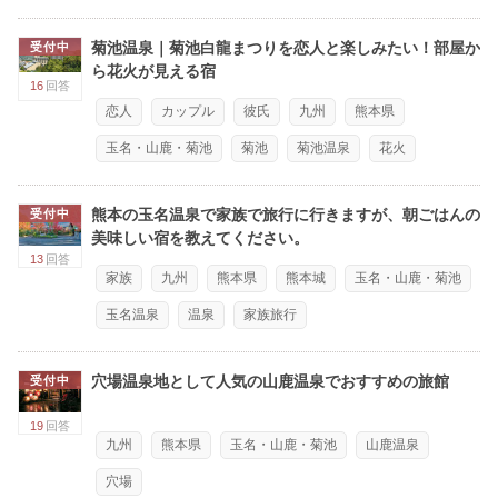
菊池温泉｜菊池白龍まつりを恋人と楽しみたい！部屋か
受付中
ら花火が見える宿
16
回答
恋人
カップル
彼氏
九州
熊本県
玉名・山鹿・菊池
菊池
菊池温泉
花火
熊本の玉名温泉で家族で旅行に行きますが、朝ごはんの
受付中
美味しい宿を教えてください。
13
回答
家族
九州
熊本県
熊本城
玉名・山鹿・菊池
玉名温泉
温泉
家族旅行
穴場温泉地として人気の山鹿温泉でおすすめの旅館
受付中
19
回答
九州
熊本県
玉名・山鹿・菊池
山鹿温泉
穴場