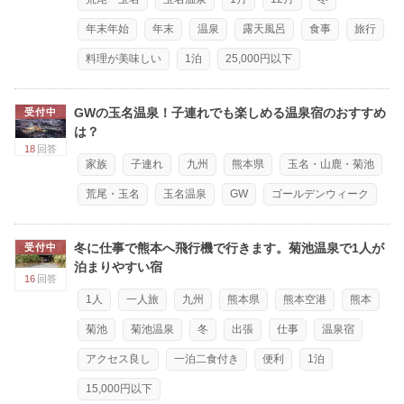
年末年始
年末
温泉
露天風呂
食事
旅行
料理が美味しい
1泊
25,000円以下
GWの玉名温泉！子連れでも楽しめる温泉宿のおすすめ
受付中
は？
18
回答
家族
子連れ
九州
熊本県
玉名・山鹿・菊池
荒尾・玉名
玉名温泉
GW
ゴールデンウィーク
冬に仕事で熊本へ飛行機で行きます。菊池温泉で1人が
受付中
泊まりやすい宿
16
回答
1人
一人旅
九州
熊本県
熊本空港
熊本
菊池
菊池温泉
冬
出張
仕事
温泉宿
アクセス良し
一泊二食付き
便利
1泊
15,000円以下