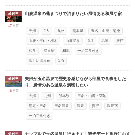
山鹿温泉の蓮まつりで泊まりたい風情ある和風な宿
受付中
17
回答
夫婦
2人
九州
熊本県
玉名・山鹿・菊池
山鹿・平山・植木
山鹿温泉
6月
温泉
旅館
和食
温泉宿
和風
一泊二食付き
珍しい温泉宿
1泊
夫婦が玉名温泉で歴史を感じながら部屋で食事をした
受付中
り、風情のある温泉を満喫したい
18
回答
夫婦
九州
熊本県
玉名・山鹿・菊池
荒尾・玉名
玉名温泉
温泉
贅沢
温泉宿
一泊二食付き
カップルで玉名温泉に行きます！観光デート旅行におす
受付中