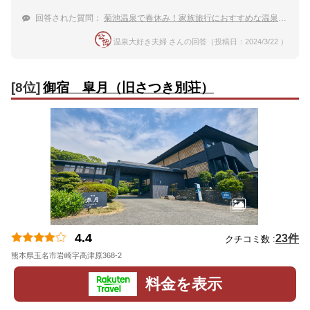
回答された質問：
菊池温泉で春休み！家族旅行におすすめな温泉宿は？
温泉大好き夫婦 さんの回答（投稿日：2024/3/22 ）
[8位]
御宿 皐月（旧さつき別荘）
4.4
23件
クチコミ数 :
熊本県玉名市岩崎字高津原368-2
地図
料金を表示