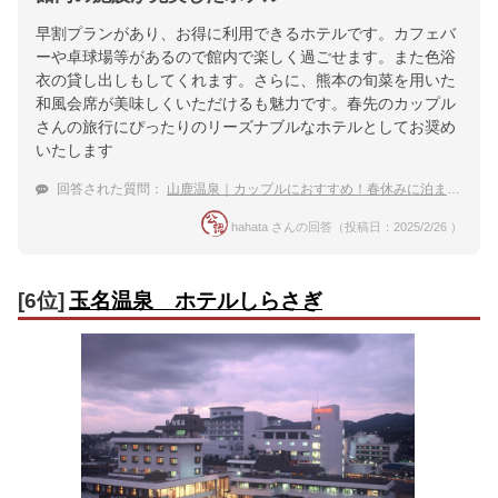
早割プランがあり、お得に利用できるホテルです。カフェバ
ーや卓球場等があるので館内で楽しく過ごせます。また色浴
衣の貸し出しもしてくれます。さらに、熊本の旬菜を用いた
和風会席が美味しくいただけるも魅力です。春先のカップル
さんの旅行にぴったりのリーズナブルなホテルとしてお奨め
いたします
回答された質問：
山鹿温泉｜カップルにおすすめ！春休みに泊まりたい宿は？
hahata さんの回答（投稿日：2025/2/26 ）
[6位]
玉名温泉 ホテルしらさぎ