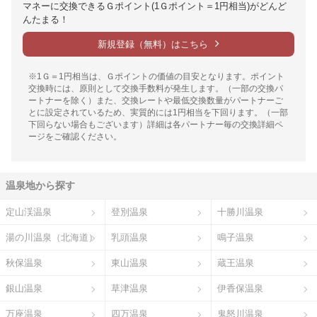
マネーに交換できるＧポイント(1Ｇポイント＝1円相当)がどんど
んたまる！
新規登録（無料）はこちら
※1Ｇ＝1円相当は、Ｇポイントの価値の目安となります。ポイント
交換時には、原則として交換手数料が発生します。（一部の交換パ
ートナーを除く）また、交換レートや最低交換数量がパートナーご
とに設定されているため、実質的には1円相当を下回ります。（一部
下回らない場合もございます）詳細は各パートナー毎の交換詳細ペ
ージをご確認ください。
温泉地から探す
定山渓温泉
登別温泉
十勝川温泉
湯の川温泉（北海道）
乳頭温泉
鳴子温泉
秋保温泉
東山温泉
蔵王温泉
銀山温泉
草津温泉
伊香保温泉
万座温泉
四万温泉
鬼怒川温泉