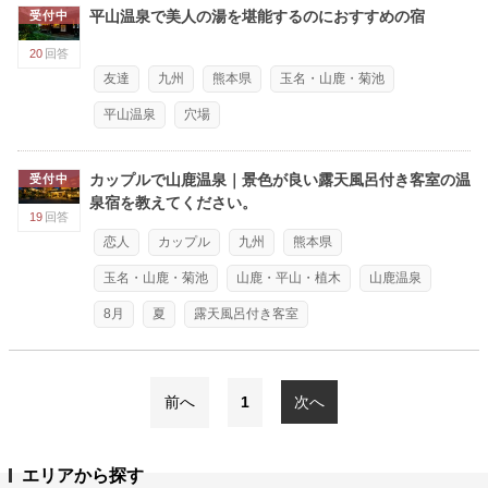
平山温泉で美人の湯を堪能するのにおすすめの宿
受付中
20
回答
友達
九州
熊本県
玉名・山鹿・菊池
平山温泉
穴場
カップルで山鹿温泉｜景色が良い露天風呂付き客室の温
受付中
泉宿を教えてください。
19
回答
恋人
カップル
九州
熊本県
玉名・山鹿・菊池
山鹿・平山・植木
山鹿温泉
8月
夏
露天風呂付き客室
前へ
1
次へ
エリアから探す