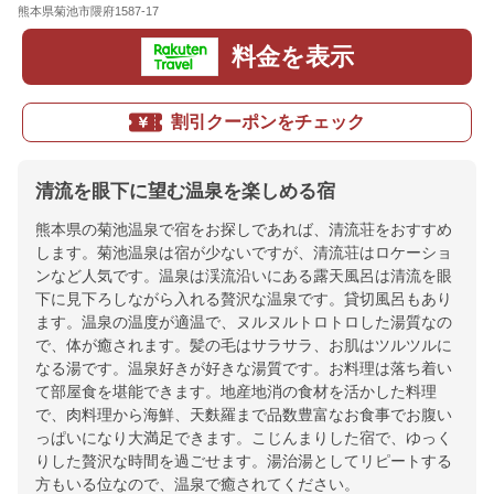
熊本県菊池市隈府1587-17
地図
料金を表示
割引クーポンをチェック
清流を眼下に望む温泉を楽しめる宿
熊本県の菊池温泉で宿をお探しであれば、清流荘をおすすめ
します。菊池温泉は宿が少ないですが、清流荘はロケーショ
ンなど人気です。温泉は渓流沿いにある露天風呂は清流を眼
下に見下ろしながら入れる贅沢な温泉です。貸切風呂もあり
ます。温泉の温度が適温で、ヌルヌルトロトロした湯質なの
で、体が癒されます。髪の毛はサラサラ、お肌はツルツルに
なる湯です。温泉好きが好きな湯質です。お料理は落ち着い
て部屋食を堪能できます。地産地消の食材を活かした料理
で、肉料理から海鮮、天麩羅まで品数豊富なお食事でお腹い
っぱいになり大満足できます。こじんまりした宿で、ゆっく
りした贅沢な時間を過ごせます。湯治湯としてリピートする
方もいる位なので、温泉で癒されてください。