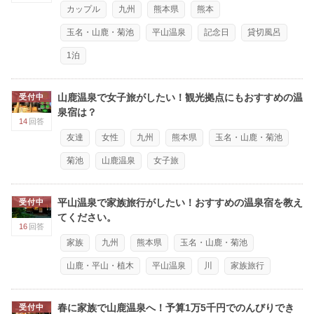
カップル
九州
熊本県
熊本
玉名・山鹿・菊池
平山温泉
記念日
貸切風呂
1泊
山鹿温泉で女子旅がしたい！観光拠点にもおすすめの温
受付中
泉宿は？
14
回答
友達
女性
九州
熊本県
玉名・山鹿・菊池
菊池
山鹿温泉
女子旅
平山温泉で家族旅行がしたい！おすすめの温泉宿を教え
受付中
てください。
16
回答
家族
九州
熊本県
玉名・山鹿・菊池
山鹿・平山・植木
平山温泉
川
家族旅行
春に家族で山鹿温泉へ！予算1万5千円でのんびりでき
受付中