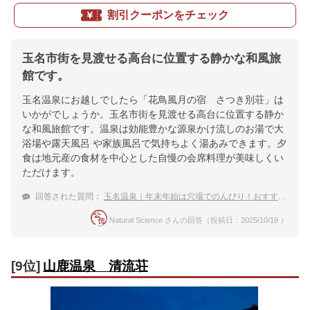
割引クーポンをチェック
玉名市街を見渡せる高台に位置する静かな和風旅
館です。
玉名温泉にお越しでしたら「花鳥風月の宿 さつき別荘」は
いかがでしょうか。玉名市街を見渡せる高台に位置する静か
な和風旅館です。温泉は効能豊かな源泉かけ流しのお湯で大
浴場や露天風呂 や家族風呂で気持ちよく湯あみできます。夕
食は地元産の食材を中心とした自慢の会席料理が美味しくい
ただけます。
回答された質問：
玉名温泉｜年末年始は穴場でのんびり！おすすめの宿は？
Natural Science さんの回答（投稿日：2025/10/19 ）
[9位]
山鹿温泉 清流荘