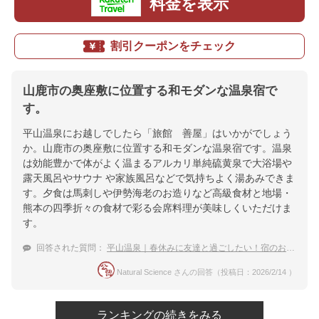
料金を表示
割引クーポンをチェック
山鹿市の奥座敷に位置する和モダンな温泉宿で
す。
平山温泉にお越しでしたら「旅館 善屋」はいかがでしょう
か。山鹿市の奥座敷に位置する和モダンな温泉宿です。温泉
は効能豊かで体がよく温まるアルカリ単純硫黄泉で大浴場や
露天風呂やサウナ や家族風呂などで気持ちよく湯あみできま
す。夕食は馬刺しや伊勢海老のお造りなど高級食材と地場・
熊本の四季折々の食材で彩る会席料理が美味しくいただけま
す。
回答された質問：
平山温泉｜春休みに友達と過ごしたい！宿のおすすめは？
Natural Science さんの回答（投稿日：2026/2/14 ）
ランキングの続きをみる