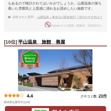
もあるので検討されてはいかがでしょうか。山鹿温泉の落ち
着いた雰囲気と上質感に浸れるお奨めしたい旅館です。
回答された質問：
山鹿温泉｜春休みの家族旅行！宿のおすすめは？
hahata さんの回答（投稿日：2025/3/13 ）
[10位]
平山温泉 旅館 善屋
4.4
20件
クチコミ数 :
熊本県山鹿市平山432
地図