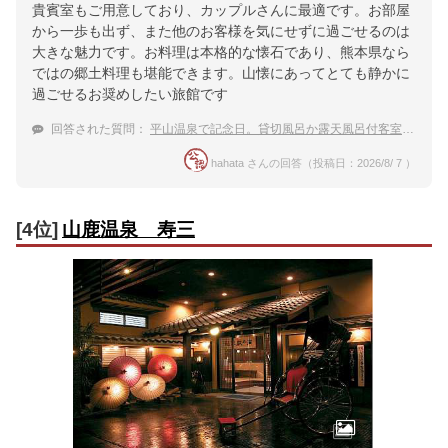
貴賓室もご用意しており、カップルさんに最適です。お部屋
から一歩も出ず、また他のお客様を気にせずに過ごせるのは
大きな魅力です。お料理は本格的な懐石であり、熊本県なら
ではの郷土料理も堪能できます。山懐にあってとても静かに
過ごせるお奨めしたい旅館です
回答された質問：
平山温泉で記念日。貸切風呂か露天風呂付客室がある宿を教えて！
hahata さんの回答（投稿日：2026/8/ 7 ）
[4位]
山鹿温泉 寿三