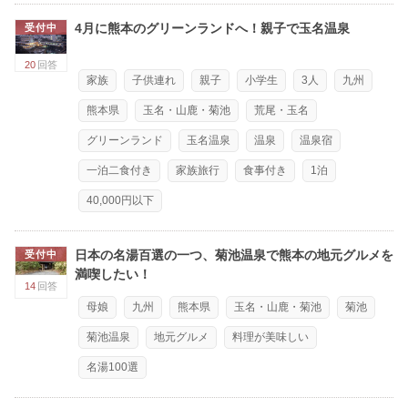
4月に熊本のグリーンランドへ！親子で玉名温泉
受付中
20
回答
家族
子供連れ
親子
小学生
3人
九州
熊本県
玉名・山鹿・菊池
荒尾・玉名
グリーンランド
玉名温泉
温泉
温泉宿
一泊二食付き
家族旅行
食事付き
1泊
40,000円以下
日本の名湯百選の一つ、菊池温泉で熊本の地元グルメを
受付中
満喫したい！
14
回答
母娘
九州
熊本県
玉名・山鹿・菊池
菊池
菊池温泉
地元グルメ
料理が美味しい
名湯100選