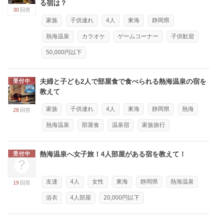
る宿は？
30
回答
家族
子供連れ
4人
東海
静岡県
熱海温泉
カラオケ
ゲームコーナー
子供歓迎
50,000円以下
夫婦と子ども2人で部屋食で食べられる熱海温泉の宿を
受付中
教えて
家族
子供連れ
4人
東海
静岡県
熱海
28
回答
熱海温泉
部屋食
温泉宿
家族旅行
熱海温泉へ女子旅！4人部屋がある宿を教えて！
受付中
友達
4人
女性
東海
静岡県
熱海温泉
19
回答
浴衣
4人部屋
20,000円以下