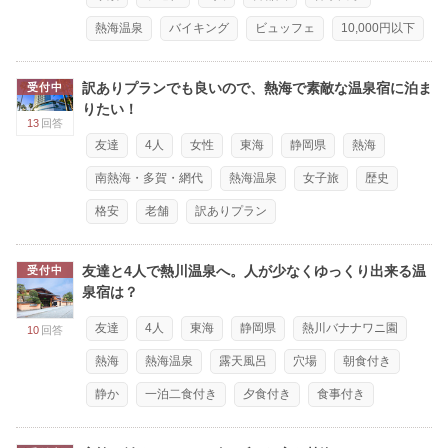
熱海温泉
バイキング
ビュッフェ
10,000円以下
訳ありプランでも良いので、熱海で素敵な温泉宿に泊ま
受付中
りたい！
13
回答
友達
4人
女性
東海
静岡県
熱海
南熱海・多賀・網代
熱海温泉
女子旅
歴史
格安
老舗
訳ありプラン
友達と4人で熱川温泉へ。人が少なくゆっくり出来る温
受付中
泉宿は？
友達
4人
東海
静岡県
熱川バナナワニ園
10
回答
熱海
熱海温泉
露天風呂
穴場
朝食付き
静か
一泊二食付き
夕食付き
食事付き