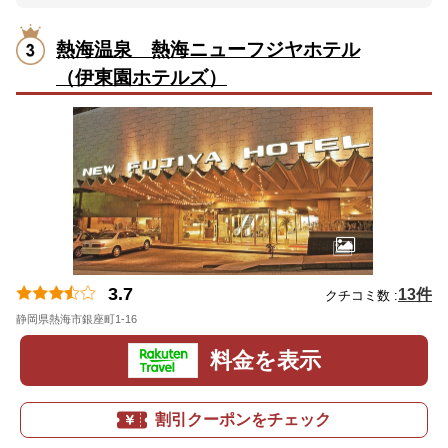
熱海温泉 熱海ニューフジヤホテル
（伊東園ホテルズ）
3.7
13件
クチコミ数 :
静岡県熱海市銀座町1-16
地図
料金を表示
割引クーポンをチェック