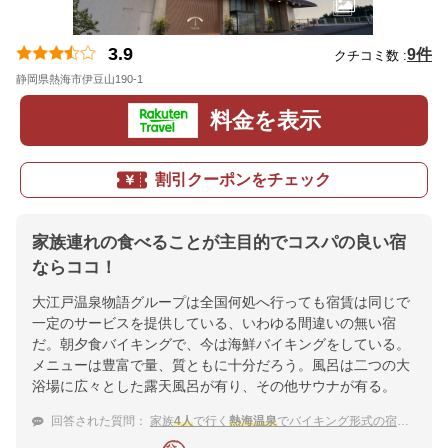
3.9
9件
クチコミ数 :
静岡県熱海市伊豆山190-1
地図
料金を表示
割引クーポンをチェック
家族連れの食べることが主目的でコスパの良い宿
ならココ！
大江戸温泉物語グループは全国何処へ行っても宿賃は同じで
一定のサービスを提供している、いわゆる間違いの無い宿
だ。朝夕食バイキングで、今は海鮮バイキングをしている。
メニューは豊富で量、質ともに十分だろう。風呂は二つの大
浴場に広々とした露天風呂が有り、その他サウナが有る。
回答された質問：
家族
4人
で行く
熱海温泉
でバイキング形式の宿を教えてください