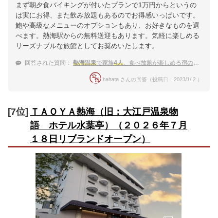
まず朝夕食バイキングが付いたプランで1万円からというの
は実にお得、また飲み放題もあるのでお得感いっぱいです。
鮑や高級なメニューのオプションもあり、お好きなものを選
べます。熱海駅からの無料送迎もあります。気軽に楽しめる
リーズナブルな旅館としてお奨めいたします。
回答された質問：
熱海温泉
で家族
4人
、食べ放題が楽しめる宿のおすすめを教えて下さい！
hahata さんの回答（投稿日：2023/1/ 2 ）
[7位]
ＴＡＯＹＡ熱海（旧：大江戸温泉物
語 ホテル水葉亭）（２０２６年７月
１８日リブランドオープン）