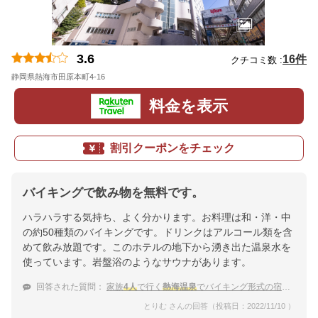
3.6
16件
クチコミ数 :
静岡県熱海市田原本町4-16
地図
料金を表示
割引クーポンをチェック
バイキングで飲み物を無料です。
ハラハラする気持ち、よく分かります。お料理は和・洋・中
の約50種類のバイキングです。ドリンクはアルコール類を含
めて飲み放題です。このホテルの地下から湧き出た温泉水を
使っています。岩盤浴のようなサウナがあります。
回答された質問：
家族
4人
で行く
熱海温泉
でバイキング形式の宿を教えてください
とりむ さんの回答（投稿日：2022/11/10 ）