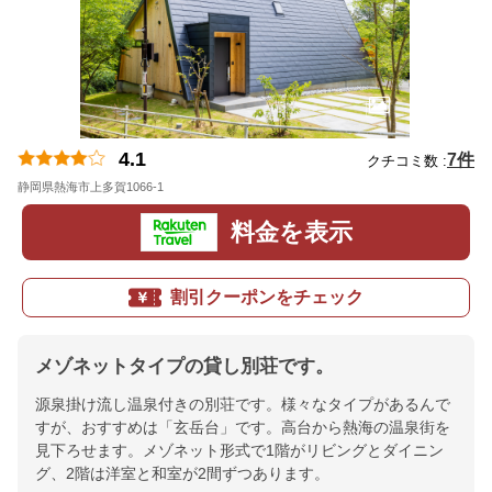
4.1
7件
クチコミ数 :
静岡県熱海市上多賀1066-1
地図
料金を表示
割引クーポンをチェック
メゾネットタイプの貸し別荘です。
源泉掛け流し温泉付きの別荘です。様々なタイプがあるんで
すが、おすすめは「玄岳台」です。高台から熱海の温泉街を
見下ろせます。メゾネット形式で1階がリビングとダイニン
グ、2階は洋室と和室が2間ずつあります。