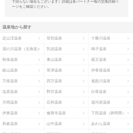
下回らない場合もございます）詳細は各パートナー毎の交換詳細ペ
ージをご確認ください。
温泉地から探す
定山渓温泉
登別温泉
十勝川温泉
湯の川温泉（北海道）
乳頭温泉
鳴子温泉
秋保温泉
東山温泉
蔵王温泉
銀山温泉
草津温泉
伊香保温泉
万座温泉
四万温泉
鬼怒川温泉
塩原温泉
野沢温泉
白骨温泉
月岡温泉
石和温泉
湯河原温泉
伊東温泉
修善寺温泉
下田温泉（静岡県）
和倉温泉
山中温泉
あわら温泉