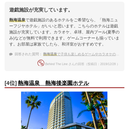
遊戯施設が充実しています。
熱海温泉
で遊戯施設のあるホテルをご希望なら、「熱海ニュ
ーフジヤホテル」がいいと思います。こちらのホテルは遊戯
施設が充実しています。カラオケ、卓球、屋内プール(夏季の
み)などが無料で利用できます。ゲームコーナーも揃っていま
す。お部屋は家族でしたら、和洋室がおすすめです。
回答された質問：
熱海温泉
で子供も楽しめるゲームやカラオケの設備がある宿は？
Behind The Line さんの回答（投稿日：2019/12/28 ）
[4位]
熱海温泉 熱海後楽園ホテル