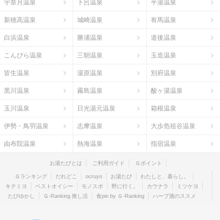
宇奈月温泉
下呂温泉
平湯温泉
新穂高温泉
城崎温泉
有馬温泉
白浜温泉
勝浦温泉
道後温泉
こんぴら温泉
三朝温泉
玉造温泉
皆生温泉
湯原温泉
別府温泉
黒川温泉
霧島温泉
酸ヶ湯温泉
玉川温泉
日光湯元温泉
箱根温泉
伊勢・鳥羽温泉
志摩温泉
大歩危祖谷温泉
由布院温泉
熱海温泉
指宿温泉
お湯たびとは
ご利用ガイド
Ｇポイント
Ｇランキング
だれどこ
ocruyo
お湯たび
わたしと、暮らし。
キテミヨ
ベストオイシー
モノスポ
野に行く。
カウナラ
ミツケヨ
たびゆかし
Ｇ-Ranking 推し活
食pin by Ｇ-Ranking
ハーブ酒のススメ