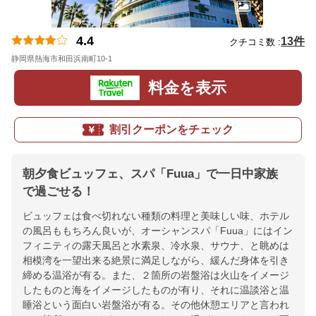
4.4
13件
クチコミ数 :
静岡県熱海市和田浜南町10-1
地図
料金を表示
割引クーポンをチェック
朝夕食ビュッフェ、スパ「Fuua」で一日中家族
で過ごせる！
ビュッフェは食べ切れない種類の料理と美味しい味、ホテル
の風呂ももちろん良いが、オーシャンスパ「Fuua」にはイン
フィニティの露天風呂と水素泉、冷水泉、サウナ、と眺めは
相模湾を一望出来る絶景に満足しながら、緩んだ身体を引き
締める温浴が有る。また、２箇所の岩盤浴は火山をイメージ
したものと海をイメージしたものが有り、それに温談浴と温
睡浴という面白い岩盤浴が有る。その他休憩エリアと言われ