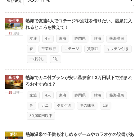
並び替え
熱海で友達4人でコテージや別荘を借りたい。温泉に入
受付中
れるところを教えて！
11
回答
友達
4人
東海
静岡県
熱海
熱海温泉
春
卒業旅行
コテージ
貸別荘
キッチン付き
一棟貸し
2泊
熱海でカニ付プランが安い温泉宿！3万円以下で泊まれ
受付中
るおすすめは？
15
回答
家族
4人
東海
静岡県
熱海
熱海温泉
冬
カニ
夕食付き
冬の味覚
1泊
30,000円以下
熱海温泉で子供も楽しめるゲームやカラオケの設備があ
解決