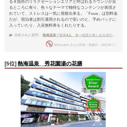
る８箇所のリラクゼーションエリアと呼ばれるラウンジが至
るところに有り、色々なテーマで独特なコンテンツが表現さ
れていて、ストレスは一気に発散出来る。「Fuua」は別料金
だが、宿泊者は割引適用されるので安いのと、予めパックに
入っていたり、入浴無料券をくれたりする。
回答された質問：
熱海温泉
で家族
4人
、食べ放題が楽しめる宿のおすすめを教えて下さい！
Shinryuken さんの回答（投稿日：2022/9/ 7 ）
[5位]
熱海温泉 秀花園湯の花膳