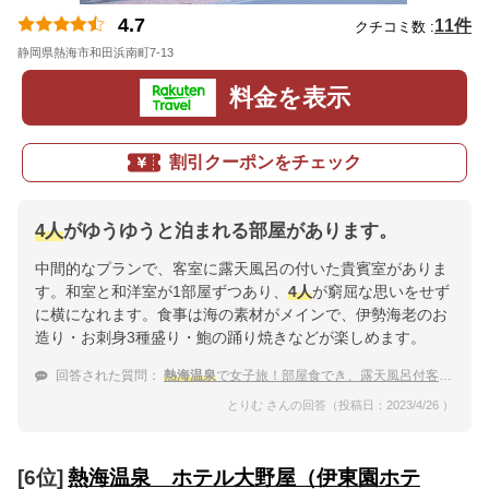
4.7
11件
クチコミ数 :
静岡県熱海市和田浜南町7-13
地図
料金を表示
割引クーポンをチェック
4人
がゆうゆうと泊まれる部屋があります。
中間的なプランで、客室に露天風呂の付いた貴賓室がありま
す。和室と和洋室が1部屋ずつあり、
4人
が窮屈な思いをせず
に横になれます。食事は海の素材がメインで、伊勢海老のお
造り・お刺身3種盛り・鮑の踊り焼きなどが楽しめます。
回答された質問：
熱海温泉
で女子旅！部屋食でき、露天風呂付客室に泊まれる宿を探しています。
とりむ さんの回答（投稿日：2023/4/26 ）
[6位]
熱海温泉 ホテル大野屋（伊東園ホテ