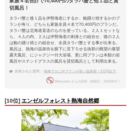
家族４名合計で70,400円のタラバ蟹と他１品と貸
切風呂！
タラバ蟹と後１品を伊勢海老にするか、鮑踊り焼するかのプ
ランが有り、どちらも家族全員４名で70,400円のプランだ。
タラバ蟹は北海道直送のものを使っている。２人１セットな
ら、４人の内、２人は伊勢海老の刺身との組合せ、後の２人
は鮑の踊り焼との組合せ、全員タラバ蟹とする事が出来る。
風呂は、熱海の温泉街を眼下に見下ろせる抜群の眺望の展望
露天風呂、にジャグジー付大浴場、更に同プランは本館の岩
風呂やステンドグラスの風呂を貸切風呂として利用出来る。
回答された質問：
熱海でカニ付プランが安い温泉宿！3万円以下で泊まれるおすすめは？
Shinryuken さんの回答（投稿日：2024/9/27 ）
[10位]
エンゼルフォレスト熱海自然郷