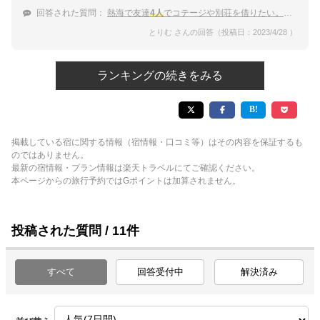
回答された質問：
熱海で友達
4人
でコテージや別荘を借りたい。温泉に入れるところを教えて！
とりむ さんの回答（投稿日：2023/4/28 ）
ランキングの続きをみる
掲載している宿に関する情報（宿情報・口コミ等）はその内容を保証するも
のではありません。
最新の宿情報・プラン情報は楽天トラベルにてご確認ください。
本ページからの旅行予約ではGポイントは加算されません。
投稿された質問 / 11件
すべて
回答受付中
解決済み