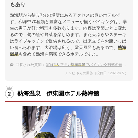
もあり
熱海駅から徒歩7分の場所にあるアクセスの良いホテルで
す。和洋中70種類と豊富なメニューが揃うバイキングは、学
生の男子が好む料理も多数あります。内容は季節ごとに変わ
るので、旬の魚や野菜を楽しめます。また天ぷらやステーキ
はライブキッチンで提供されるので、出来立てをお腹いっぱ
い食べられます。大浴場は広く、露天風呂もあるので、
熱海
温泉
も含めて熱海を満喫できるホテルですよ。
回答された質問：
家族
4人
で行く
熱海温泉
でバイキング形式の宿を教えてください
チャビ さんの回答（投稿日：2023/9/ 5 ）
熱海温泉 伊東園ホテル熱海館