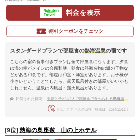
料金を表示
割引クーポンをチェック
スタンダードプランで部屋食の
熱海温泉
の宿です
こちらの宿の食事付きプランは全て部屋食になります。夕食
は海の幸がメインの会席和膳・朝食は熱海名物の鰺の干物な
どがある和食です。部屋は和室・洋室があります。お子様が
小さいということでしたら、露天風呂付きの部屋がいいかも
しれません。温泉は内風呂・露天風呂があります。
回答された質問：
夫婦と子ども2人で部屋食で食べられる
熱海温泉
の宿を
ずんたこす さんの回答（投稿日：2024/11/11 ）
[9位]
熱海の奥座敷 山の上ホテル