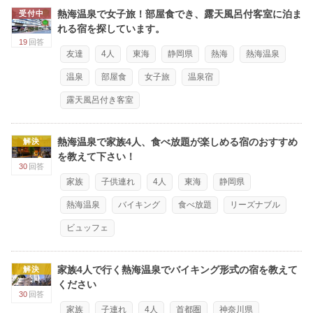
熱海温泉で女子旅！部屋食でき、露天風呂付客室に泊ま
受付中
れる宿を探しています。
19
回答
友達
4人
東海
静岡県
熱海
熱海温泉
温泉
部屋食
女子旅
温泉宿
露天風呂付き客室
熱海温泉で家族4人、食べ放題が楽しめる宿のおすすめ
解決
を教えて下さい！
30
回答
家族
子供連れ
4人
東海
静岡県
熱海温泉
バイキング
食べ放題
リーズナブル
ビュッフェ
家族4人で行く熱海温泉でバイキング形式の宿を教えて
解決
ください
30
回答
家族
子連れ
4人
首都圏
神奈川県