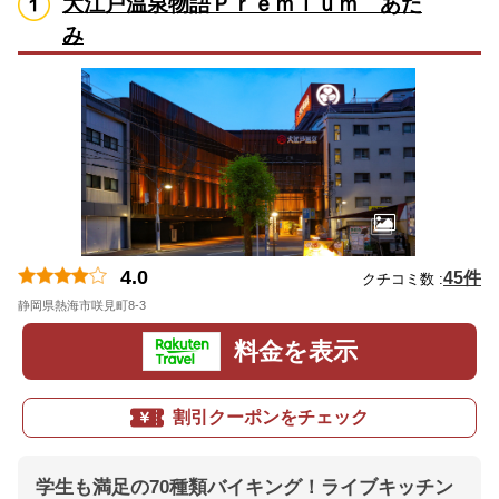
大江戸温泉物語Ｐｒｅｍｉｕｍ あた
み
4.0
45件
クチコミ数 :
静岡県熱海市咲見町8-3
地図
料金を表示
割引クーポンをチェック
学生も満足の70種類バイキング！ライブキッチン