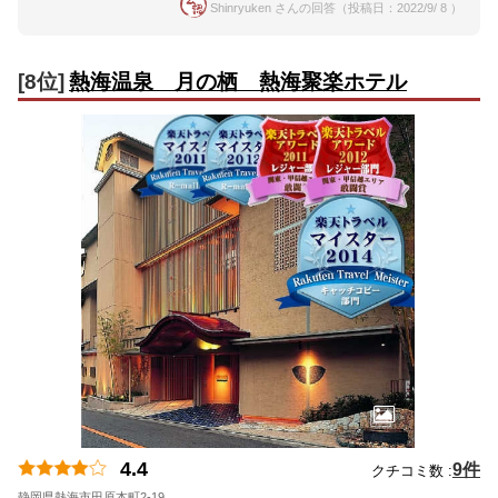
Shinryuken さんの回答（投稿日：2022/9/ 8 ）
[8位]
熱海温泉 月の栖 熱海聚楽ホテル
4.4
9件
クチコミ数 :
静岡県熱海市田原本町2-19
地図