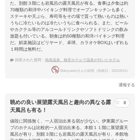
た、別館３階にも岩風呂の露天風呂が有る。食事は夕食は約
70種類の和洋中バイキング料理でオープンキッチンも多く、
ステーキや天ぷら、寿司等をその場で貰って熱いものは熱い
うちに冷たいものは冷たいうちに食べられる。また、ビール
やカクテル等のアルコールドリンクやソフトドリンクの飲み
放題も付いている。朝食は約50種類の和洋バイキング料理
だ。娯楽施設はビリヤード、卓球、カラオケBOXはいずれも
１時間は無料だ。
回答された質問：
熱海温泉、格安ホテルで温泉が付いたホテル
Shinryukenさんの回答（投稿日：2022/9/15）
通報する
眺めの良い展望露天風呂と趣向の異なる露
0
天風呂も有る！
値段に関係無く、一人宿泊出来る宿が少ない。伊東園グルー
プのホテルは比較的一人宿泊出来る。本館１１階に展望露天
風呂が有り、別館３階にも岩風呂の露天風呂が有り、本館地