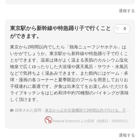
通報する
東京駅から新幹線や特急踊り子で行くこと
0
ができます。
東京から2時間以内でしたら「熱海ニューフジヤホテル」は
いかがでしょうか。東京駅から新幹線や特急踊り子で行くこ
とができます。温泉は体がよく温まる美肌のカルシウム塩化
物泉で広くゆったりした大浴場や露天風呂・サウナ・水風呂
などで気持ちよく湯あみできます。また館内にはゲーム・卓
球・漫画の各コーナーと夏季限定のプールを用意しておりお
子様連れに最適です。夕食は出来立てをお楽しみいただける
ライブキッチンをはじめ和洋中約70種類のバイキングが美味
しく頂けます。
回答された質問：
東京から公共交通機関で2時間以内で行ける、子連れで泊まれる宿を探してます
Natural Scienceさんの回答（投稿日：2026/5/13）
通報する