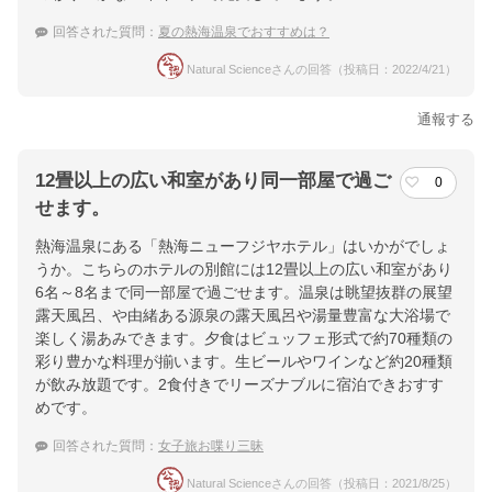
回答された質問：
夏の熱海温泉でおすすめは？
Natural Scienceさんの回答（投稿日：2022/4/21）
通報する
12畳以上の広い和室があり同一部屋で過ご
0
せます。
熱海温泉にある「熱海ニューフジヤホテル」はいかがでしょ
うか。こちらのホテルの別館には12畳以上の広い和室があり
6名～8名まで同一部屋で過ごせます。温泉は眺望抜群の展望
露天風呂、や由緒ある源泉の露天風呂や湯量豊富な大浴場で
楽しく湯あみできます。夕食はビュッフェ形式で約70種類の
彩り豊かな料理が揃います。生ビールやワインなど約20種類
が飲み放題です。2食付きでリーズナブルに宿泊できおすす
めです。
回答された質問：
女子旅お喋り三昧
Natural Scienceさんの回答（投稿日：2021/8/25）