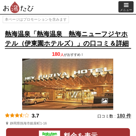
メニュー
本ページはプロモーションを含みます
熱海温泉「熱海温泉 熱海ニューフジヤホ
テル（伊東園ホテルズ）」の口コミ＆詳細
180
人
が
おすすめ！
3.7
180 件
口コミ数 :
静岡県熱海市銀座町1-16
料金を表示