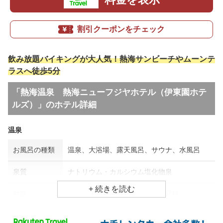
割引クーポンをチェック
飲み放題バイキングが大人気！熱海サンビーチやムーンテ
ラスへ徒歩5分
「熱海温泉 熱海ニューフジヤホテル（伊東園ホテ
ルズ）」のホテル詳細
温泉
お風呂の種類
温泉、大浴場、露天風呂、サウナ、水風呂
泉質
ナトリウム・カルシウム塩化物泉
効能
肩凝り、婦人病、リウマチ・神経病
食事場所