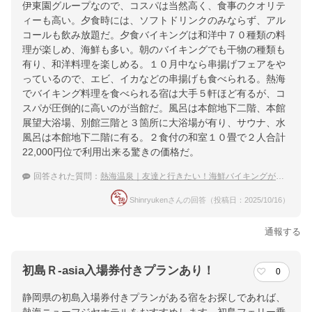
伊東園グループなので、コスパは当然高く、食事のクオリテ
ィーも高い。夕食時には、ソフトドリンクのみならず、アル
コールも飲み放題だ。夕食バイキングは和洋中７０種類の料
理が楽しめ、海鮮も多い。朝のバイキングでも干物の種類も
有り、和洋料理を楽しめる。１０月中なら串揚げフェアをや
っているので、エビ、イカなどの串揚げも食べられる。熱海
でバイキング料理を食べられる宿は大手５軒ほど有るが、コ
スパが圧倒的に高いのが当館だ。風呂は本館地下二階、本館
展望大浴場、別館三階と３箇所に大浴場が有り、サウナ、水
風呂は本館地下二階に有る。２食付の和室１０畳で２人合計
22,000円位で利用出来る驚きの価格だ。
回答された質問：
熱海温泉｜友達と行きたい！海鮮バイキングが食べられる宿のおすすめは？
Shinryukenさんの回答（投稿日：2025/10/16）
通報する
初島Ｒ-asia入場券付きプランあり！
0
静岡県の初島入場券付きプランがある宿をお探しであれば、