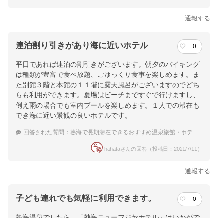
通報する
連泊割り引きがあり海に近いホテル
0
平日であれば連泊の割引きがございます。朝夕のバイキング
は種類が豊富で食べ放題、ごゆっくり食事を楽しめます。ま
た別館３階と本館の１１階に露天風呂がございますのでどち
らも利用ができます。夏場はビーチまですぐで行けますし、
例え雨の場合でも室内プールを楽しめます。１人での滞在も
でき海に近い景観の良いホテルです。
回答された質問：
熱海で長期滞在できるおすすめ温泉旅館・ホテルを探しています
hahataさんの回答（投稿日：2021/7/11）
通報する
子ども連れでも気軽に利用できます。
0
熱海温泉でしたら、「熱海ニューフジヤホテル」はいかがで