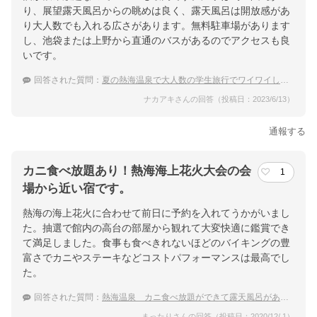
り、展望露天風呂からの眺めは良く、露天風呂は開放感があ
り大人数でも入れる広さがあります。無料駐車場があります
し、池袋または上野から直通のバスがあるのでアクセスも良
いです。
回答された質問：
夏の熱海温泉で大人数の学生旅行でワイワイしたい！
ナカアキさんの回答（投稿日：2023/6/13）
通報する
カニ食べ放題あり！熱海海上花火大会の会
1
場から近い宿です。
熱海の海上花火に合わせて前日に予約を入れてうかがいまし
た。抽選で館内の高台の部屋から観れて大変快適に鑑賞でき
て満足しました。食事も食べきれないほどのバイキングの豊
富さでカニやステーキなどコストパフォーマンスは最高でし
た。
回答された質問：
熱海温泉 カニ食べ放題ができて露天風呂がある人気の宿
まったりさんの回答（投稿日：2020/12/ 1）