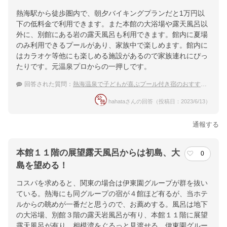
熱海駅から徒歩圏内で、朝夕バイキングプランだと1万円以
下の低料金で利用できます。また本館の大浴場や露天風呂以
外に、別館にある岩の露天風呂も利用できます。館内に夏場
のみ利用できるプールがあり、家族中で楽しめます。館内に
はカラオケ等他にも楽しめる施設があるので家族連れにぴっ
たりです。元温泉プロからの一押しです。
回答された質問：
熱海温泉で子どもが喜ぶプール付き宿のおすすめは？
hahataさんの回答（投稿日：2023/6/13）
通報する
本館１１階の展望露天風呂からは初島、大
0
島を望める！
コスパを求めると、関東の場合は伊東園グループが群を抜い
ている。熱海にも同グループの宿が４館ほど有るが、当ホテ
ルからの眺めが一番だと思うので、お薦めする。風呂は地下
の大浴場、別館３階の露天岩風呂が有り、本館１１階に展望
露天風呂が有り、相模湾をぐるっと見渡せる。伊東園グルー