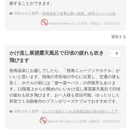
能することができます。
回答された質問：
熱海温泉で食事は食べ放題、卓球スペースがあるホテルを教えて下さい
Natural Scienceさんの回答（投稿日：2020/12/ 9）
通報する
かけ流し展望露天風呂で日頃の疲れも吹き
0
飛びます
熱海温泉にお越しでしたら、「熱海ニューフジヤホテル」が
いいと思います。熱海の市街地の中心に位置し、交通の便も
良く、ホテルの前には「遊〜湯〜バス」の停留所もありま
す。11階屋上からの眺めのいいかけ流し展望露天風呂で日頃
の疲れも吹き飛びます。お一人様も宿泊可能。ゆったりした
和室で１泊朝食付のプランがリーズナブルでおすすめです。
回答された質問：
1人でも泊めてくれる熱海温泉の宿を紹介して下さい
Behind The Lineさんの回答（投稿日：2020/10/23）