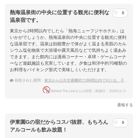
熱海温泉街の中央に位置する観光に便利な
0
温泉宿です。
東京から2時間以内でしたら「熱海ニューフジヤホテル」は
いかがでしょうか。熱海温泉街の中央に位置する観光に便利
な温泉宿です。温泉は効能豊かで体がよく温まる美肌のカル
シウム塩化物泉で大浴場や露天風呂などで気持ちよく湯あみ
できます。また館内には漫画コーナー・卓球・ゲームコーナ
ーなど遊戯施設も充実しています。夕食は和洋中約70種類の
お料理をバイキング形式で美味しくいただけます。
回答された質問：
東京から公共交通機関で2時間以内で行ける、子連れで泊まれる宿を探してます
Behind The Lineさんの回答（投稿日：2025/11/ 2）
通報する
伊東園Gの宿だからコスパ抜群、もちろん
0
アルコールも飲み放題！