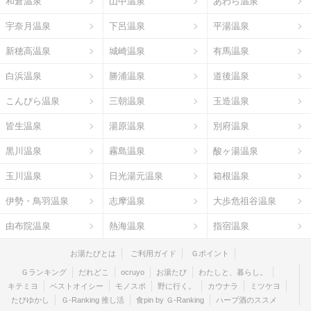
和倉温泉
山中温泉
あわら温泉
宇奈月温泉
下呂温泉
平湯温泉
新穂高温泉
城崎温泉
有馬温泉
白浜温泉
勝浦温泉
道後温泉
こんぴら温泉
三朝温泉
玉造温泉
皆生温泉
湯原温泉
別府温泉
黒川温泉
霧島温泉
酸ヶ湯温泉
玉川温泉
日光湯元温泉
箱根温泉
伊勢・鳥羽温泉
志摩温泉
大歩危祖谷温泉
由布院温泉
熱海温泉
指宿温泉
お湯たびとは
ご利用ガイド
Ｇポイント
Ｇランキング
だれどこ
ocruyo
お湯たび
わたしと、暮らし。
キテミヨ
ベストオイシー
モノスポ
野に行く。
カウナラ
ミツケヨ
たびゆかし
Ｇ-Ranking 推し活
食pin by Ｇ-Ranking
ハーブ酒のススメ