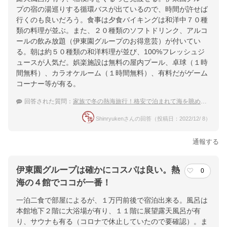
プの宿の湯巡りする循環バスが出ているので、時間が許せば
行くのも良いだろう。食事は夕食バイキングは和洋中７０種
類の料理が並ぶ。また、２０種類のソフトドリンク、アルコ
ールの飲み放題（伊東園グループのお得意芸）が付いてい
る。朝は約５０種類の和洋料理が並び、100%フレッシュジ
ュースが人気だ。娯楽施設は無料の屋内プール、卓球（１時
間無料）、カラオケルーム（１時間無料）、有料だがゲーム
コーナー等が有る。
回答された質問：
家族で冬の熱海旅行！格安で泊まれて海を眺められる素敵なホテル
Shinryukenさんの回答（投稿日：2022/12/ 8）
通報する
伊東園グループは確かにコスパは良い。熱
0
海の４館でココが一番！
一泊二食で部屋によるが、１万円前後で宿泊出来る。風呂は
本館地下２階に大浴場が有り、１１階に展望露天風呂が有
り、サウナも有る（コロナで休止していたので要確認）。ま