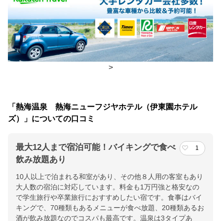
朝食
レストラン(バイキング)
夕食
レストラン(バイキング)、食事処
チェックイン・チェックアウト時間
>
チェックイン
15:00(最終チェックイン：18:00)
チェックアウ
10:00
「熱海温泉 熱海ニューフジヤホテル（伊東園ホテル
ト
ズ）」についての口コミ
交通アクセス
最大12人まで宿泊可能！バイキングで食べ
1
ＪＲ熱海駅より車で約5分 ・または徒歩で約15分
飲み放題あり
10人以上で泊まれる和室があり、その他８人用の客室もあり
提供：楽天トラベル
大人数の宿泊に対応しています。料金も1万円強と格安なの
楽天トラベルで
で学生旅行や卒業旅行におすすめしたい宿です。食事はバイ
ホテル詳細を詳しく見る
キングで、70種類もあるメニューが食べ放題、20種類あるお
酒が飲み放題なのでコスパも最高です。温泉は3タイプあ