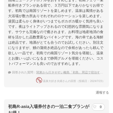
熱海ニューフジヤホテルをおすすめします。初島フェリー乗
船券付きプランがある宿で、３万円以下でありかなりお得で
す。初島では南国リゾートを楽しめます。温泉は風情がある
大浴場が数カ所ありそれぞれのロケーションを楽しめます。
湯質は柔らかく身体がいつまでもポカポカ暖かく気持ち良い
です。夜はライトアップされるので幻想的な雰囲気になりま
す。サウナも完備なので癒されます。お料理は地産地消の食
材を活かした品数豊富なバイキングです。海の幸である海鮮
は絶品です。地酒がとても合うのでお試しください。別注文
になりますが、鰻の蒲焼き絶品なので余裕があったら頼んで
欲しい一品です。初島での南国リゾート気分を堪能し、温泉
とお腹いっぱいになるまで静岡グルメを堪能ください。コス
トパフォーマンスも良いのでおすすめします。
回答された質問：
関東から行きやすい離島「初島」周辺で宿泊するのにおすすめの温泉付きホテル
温泉大好き夫婦さんの回答（投稿日：2024/7/23）
通報する
初島R-asia入場券付きの一泊二食プランが
0
お得！