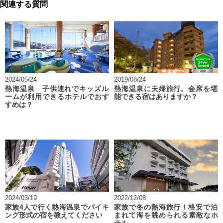
関連する質問
2024/05/24
2019/08/24
熱海温泉 子供連れでキッズル
熱海温泉に夫婦旅行。会席を堪
ームが利用できるホテルでおす
能できる宿はありますか？
すめは？
2024/03/19
2022/12/08
家族4人で行く熱海温泉でバイキ
家族で冬の熱海旅行！格安で泊
ング形式の宿を教えてください
まれて海を眺められる素敵なホ