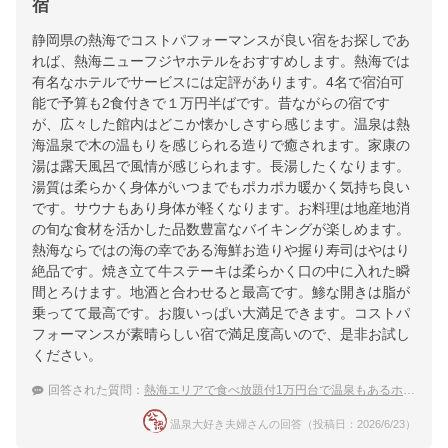
宿
静岡県の熱海でコストパフォーマンスが良い宿をお探しであ
れば、熱海ニューフジヤホテルをおすすめします。熱海では
有名なホテルでサービスには定評があります。4名で宿泊可
能で予算も2食付きで１万円半ばです。昔ながらの宿です
が、広々した館内はどこか懐かしさすら感じます。温泉は熱
海温泉で木の温もりを感じられる造りで癒されます。家康の
湯は露天風呂で風情が感じられます。長湯したくなります。
湯質は柔らかく身体がいつまでもポカポカ暖かく気持ち良い
です。サウナもあり身体が軽くなります。お料理は地産地消
の旬な食材を活かした品数豊富なバイキングが楽しめます。
熱海ならではの海の幸である海鮮お造りや握り寿司はやはり
絶品です。焼き立て牛ステーキは柔らかく口の中に入れた瞬
間とろけます。地酒と合わせると最高です。鯵な開きは脂が
乗ってて最高です。お腹いっぱい大満足できます。コストパ
フォーマンスが素晴らしい宿で満足度高いので、是非お試し
ください。
回答された質問：
熱海エリアで食べ放題付1万円台で温泉もあるホテルならどこがいいですか
温泉大好き夫婦さんの回答（投稿日：2026/6/23）