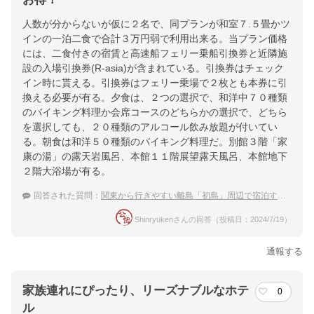
人数が分からないが仮に２名で、同プランが和室７.５畳かツ
インの一泊二食で合計３万円弱で利用出来る。当プラン価格
には、二食付きの宿賃と高速船フェリー乗船引換券と近隣施
設の入場引換券(R-asia)が含まれている。引換券はチェック
イン時に貰える。引換券はフェリー乗場で２枚とも本券に引
換える必要が有る。夕食は、２つの選択で、和洋中７０種類
のバイキング料理か会席コースのどちらかの選択で、どちら
を選択しても、２０種類のアルコール飲み放題が付いてい
る。朝食は和洋５０種類のバイキング料理だ。別館３階「家
康の湯」の露天岩風呂、本館１１階展望露天風呂、本館地下
２階大浴場が有る。
回答された質問：
関東から行きやすい離島「初島」周辺で宿泊するのにおすすめの温泉付きホテル
Shinryukenさんの回答（投稿日：2024/7/19）
通報する
家族連れにぴったり、リーズナブルなホテ
0
ル