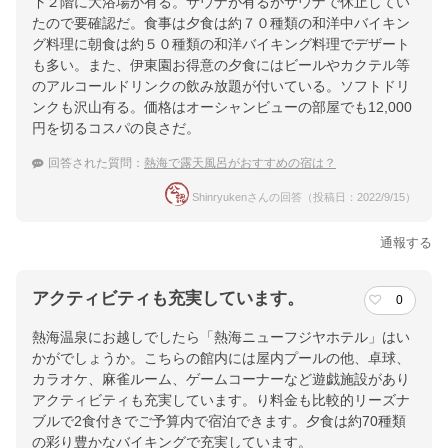
下２階に大浴場が有る。サウナが有るがサウナで休止してい
たので要確認だ。食事は夕食は約７０種類の和洋中バイキン
グ料理に朝食は約５０種類の和洋バイキング料理でデザート
も多い。また、伊東園お得意の夕食にはビールやカクテル等
のアルコールドリンクの飲み放題が付いている。ソフトドリ
ンクも沢山有る。価格はオーシャンビューの部屋でも12,000
円を切るコスパの良さだ。
回答された質問：
熱海で露天風呂がおすすめの宿は？
Shinryukenさんの回答（投稿日：2022/9/15）
通報する
アクティビティも充実しています。
0
熱海温泉にお越しでしたら「熱海ニューフジヤホテル」はい
かがでしょうか。こちらの館内には屋内プールの他、卓球、
カラオケ、麻雀ルーム、ゲームコーナーなど遊戯施設があり
アクティビティも充実しています。り料金も比較的リーズナ
ブルで2食付きでご予算内で宿泊できます。夕食は約70種類
の彩り豊かなバイキングで充実しています。