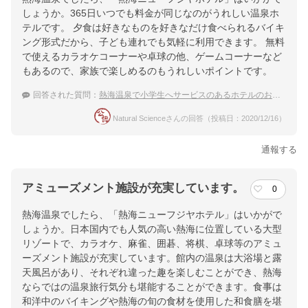
しょうか。365日いつでも料金が同じなのがうれしい温泉ホ
テルです。 夕食は好きなものを好きなだけ食べられるバイキ
ング形式だから、子ども連れでも気軽に利用できます。 無料
で使えるカラオケコーナーや卓球の他、ゲームコーナーなど
もあるので、家族で楽しめるのもうれしいポイントです。
回答された質問：
熱海温泉で小学生へサービスのあるホテルのお勧めは？
Natural Scienceさんの回答（投稿日：2020/12/16）
通報する
アミューズメント施設が充実しています。
0
熱海温泉でしたら、「熱海ニューフジヤホテル」はいかがで
しょうか。日本国内でも人気の高い熱海に位置している大型
リゾートで、カラオケ、麻雀、囲碁、将棋、卓球等のアミュ
ーズメント施設が充実しています。館内の温泉は大浴場と露
天風呂があり、それぞれ違った趣を楽しむことができ、熱海
ならではの温泉旅行気分も堪能することができます。食事は
和洋中のバイキングや熱海の旬の食材を使用した和食膳を堪