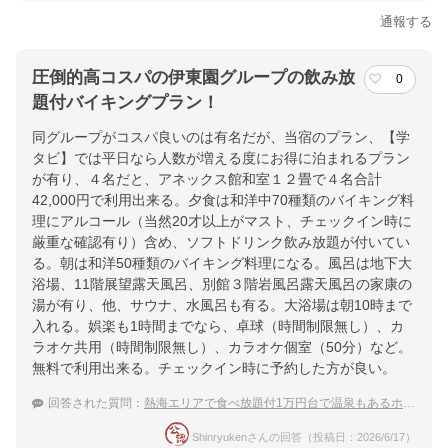
通報する
圧倒的高コスパの伊東園グループの飲み放
0
題付バイキングプラン！
同グループがコスパ良いのは有名だが、当宿のプラン、【学
タビ】では平日なら人数が増える度にお得に泊まれるプラン
が有り、４名だと、アネックス館和室１２畳で４名合計
42,000円で利用出来る。夕食は和洋中70種類のバイキング料
理にアルコール（当然20才以上がマスト、チェックイン時に
厳重な確認有り）含め、ソフトドリンク飲み放題が付いてい
る。朝は和洋50種類のバイキング料理になる。風呂は地下大
浴場、11階展望露天風呂、別館３階岩風呂露天風呂の家康の
湯が有り、他、サウナ、水風呂も有る。大浴場は朝10時まで
入れる。娯楽も1時間までなら、卓球（時間制限無し）、カ
ラオケ共用（時間制限無し）、カラオケ個室（50分）など。
無料で利用出来る。チェックイン時に予約した方が良い。
回答された質問：
熱海エリアで食べ放題付1万円台で温泉もあるホテルならどこがいいですか
Shinryukenさんの回答（投稿日：2026/6/17）