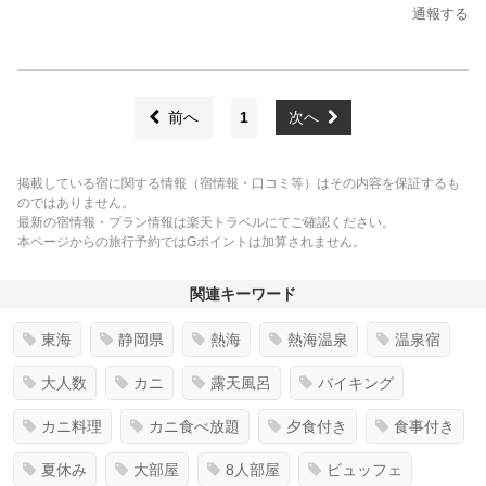
通報する
前へ
1
次へ
掲載している宿に関する情報（宿情報・口コミ等）はその内容を保証するも
のではありません。
最新の宿情報・プラン情報は楽天トラベルにてご確認ください。
本ページからの旅行予約ではGポイントは加算されません。
関連キーワード
東海
静岡県
熱海
熱海温泉
温泉宿
大人数
カニ
露天風呂
バイキング
カニ料理
カニ食べ放題
夕食付き
食事付き
夏休み
大部屋
8人部屋
ビュッフェ