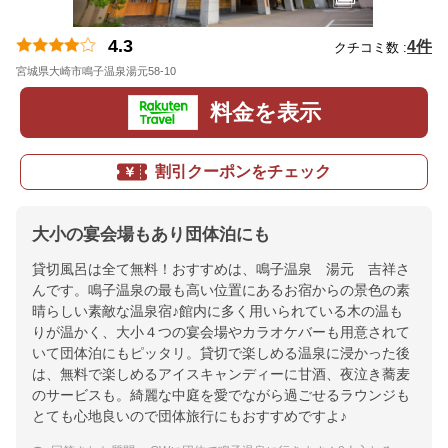
4.3
4件
クチコミ数 :
宮城県大崎市鳴子温泉湯元58-10
地図
料金を表示
割引クーポンをチェック
大小の宴会場もあり団体泊にも
貸切風呂は全て無料！おすすめは、鳴子温泉 湯元 吉祥さ
んです。鳴子温泉の最も高い位置にあるお宿からの景色の素
晴らしい素敵な温泉宿♪館内に多く用いられている木の温も
りが温かく、大小４つの宴会場やカラオケバーも用意されて
いて団体泊にもピッタリ。貸切で楽しめる温泉に浸かった後
は、無料で楽しめるアイスキャンディーに甘酒、夜泣き蕎麦
のサービスも。綺麗な中庭を愛でながら過ごせるラウンジも
とても心地良いので団体旅行にもおすすめですよ♪