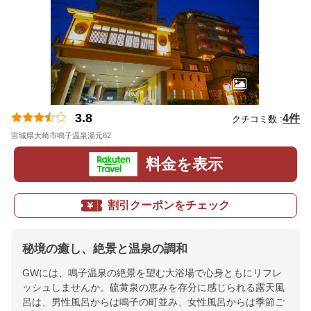
3.8
4件
クチコミ数 :
宮城県大崎市鳴子温泉湯元82
地図
料金を表示
割引クーポンをチェック
秘境の癒し、絶景と温泉の調和
GWには、鳴子温泉の絶景を望む大浴場で心身ともにリフレ
ッシュしませんか。硫黄泉の恵みを存分に感じられる露天風
呂は、男性風呂からは鳴子の町並み、女性風呂からは季節ご