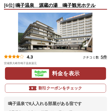
[6位]
鳴子温泉 源蔵の湯 鳴子観光ホテル
4.3
5件
クチコミ数 :
宮城県大崎市鳴子温泉湯元
地図
料金を表示
割引クーポンをチェック
鳴子温泉で8人入れる部屋がある宿です