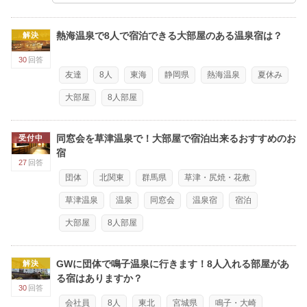
熱海温泉で8人で宿泊できる大部屋のある温泉宿は？
解決
30
回答
友達
8人
東海
静岡県
熱海温泉
夏休み
大部屋
8人部屋
同窓会を草津温泉で！大部屋で宿泊出来るおすすめのお
受付中
宿
27
回答
団体
北関東
群馬県
草津・尻焼・花敷
草津温泉
温泉
同窓会
温泉宿
宿泊
大部屋
8人部屋
GWに団体で鳴子温泉に行きます！8人入れる部屋があ
解決
る宿はありますか？
30
回答
会社員
8人
東北
宮城県
鳴子・大崎