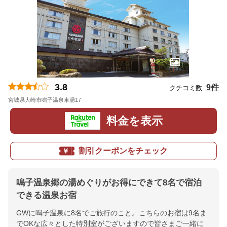
3.8
9件
クチコミ数 :
宮城県大崎市鳴子温泉車湯17
地図
料金を表示
割引クーポンをチェック
鳴子温泉郷の湯めぐりがお得にできて8名で宿泊
できる温泉お宿
GWに鳴子温泉に8名でご旅行のこと。こちらのお宿は9名ま
でOKな広々とした特別室がございますので皆さまご一緒に