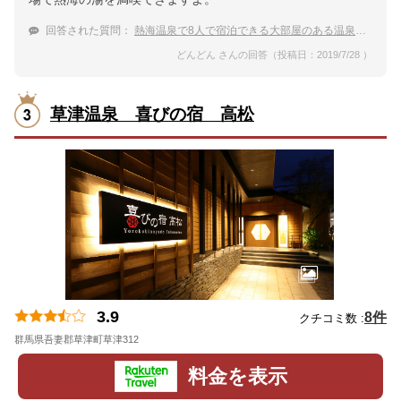
回答された質問：
熱海温泉で8人で宿泊できる大部屋のある温泉宿は？
どんどん さんの回答（投稿日：2019/7/28 ）
草津温泉 喜びの宿 高松
3.9
8件
クチコミ数 :
群馬県吾妻郡草津町草津312
地図
料金を表示