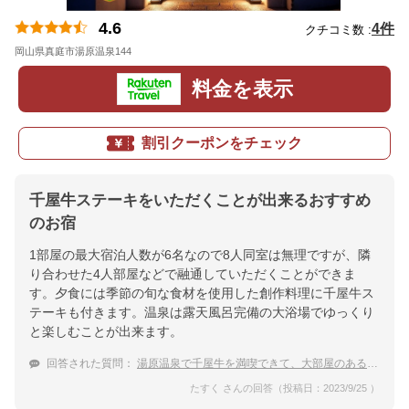
4.6
4件
クチコミ数 :
岡山県真庭市湯原温泉144
地図
料金を表示
割引クーポンをチェック
千屋牛ステーキをいただくことが出来るおすすめ
のお宿
1部屋の最大宿泊人数が6名なので8人同室は無理ですが、隣
り合わせた4人部屋などで融通していただくことができま
す。夕食には季節の旬な食材を使用した創作料理に千屋牛ス
テーキも付きます。温泉は露天風呂完備の大浴場でゆっくり
と楽しむことが出来ます。
回答された質問：
湯原温泉で千屋牛を満喫できて、大部屋のある宿を教えてください。
たすく さんの回答（投稿日：2023/9/25 ）