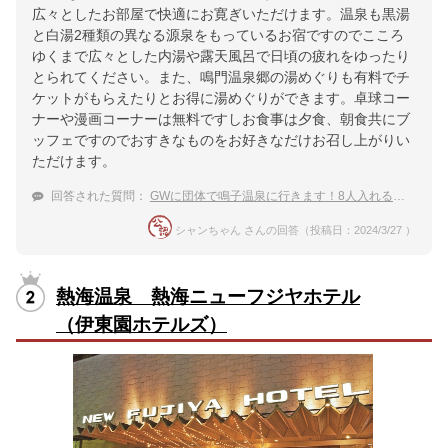
広々としたお部屋で快適にお寛ぎいただけます。温泉も黒湯
と白湯2種類の異なる源泉をもっているお宿ですのでこころ
ゆくまで広々とした内湯や露天風呂で日頃の疲れをゆったり
とられてください。また、鳴門温泉郷の湯めぐりも有料でチ
ケットがもらえたりとお得に湯めぐりができます。卓球コー
ナーや漫画コーナーは無料ですしお食事は夕食、朝食共にブ
ッフェですのでおすきなものをお好きなだけお召し上がりい
ただけます。
回答された質問：
GWに団体で鳴子温泉に行きます！8人入れる部屋がある宿はありますか？
シャンちゃん さんの回答（投稿日：2024/3/27 ）
熱海温泉 熱海ニューフジヤホテル
（伊東園ホテルズ）