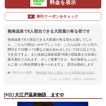
料金を表示
割引クーポンをチェック
熱海温泉で8人宿泊できる大部屋の有る宿です
熱海温泉で8人宿泊できる大部屋の有る宿をお探しでした
ら、こちらの宿はいかがでしょうか。こちらはゆったり次の
間付きで10畳＋7.5畳など組み合わせしだいで10人以上でも
大丈夫ですよ。また温泉は源泉温度78度の弱塩泉を大浴場と
露天風呂で入れます。そして食事ですが、旬の食材をふんだ
んに使った和会席膳を食べられますよ。是非お勧めします。
回答された質問：
熱海温泉で8人で宿泊できる大部屋のある温泉宿は？
うまき さんの回答（投稿日：2020/8/18 ）
[9位]
大江戸温泉物語 ますや