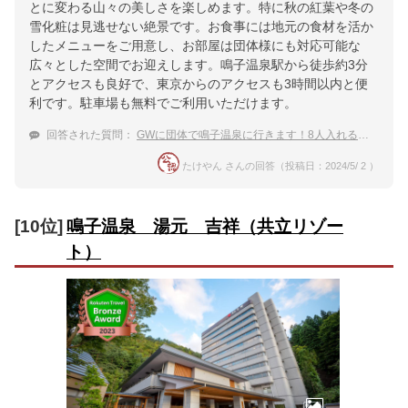
とに変わる山々の美しさを楽しめます。特に秋の紅葉や冬の
雪化粧は見逃せない絶景です。お食事には地元の食材を活か
したメニューをご用意し、お部屋は団体様にも対応可能な
広々とした空間でお迎えします。鳴子温泉駅から徒歩約3分
とアクセスも良好で、東京からのアクセスも3時間以内と便
利です。駐車場も無料でご利用いただけます。
回答された質問：
GWに団体で鳴子温泉に行きます！8人入れる部屋がある宿はありますか？
たけやん さんの回答（投稿日：2024/5/ 2 ）
[10位]
鳴子温泉 湯元 吉祥（共立リゾー
ト）