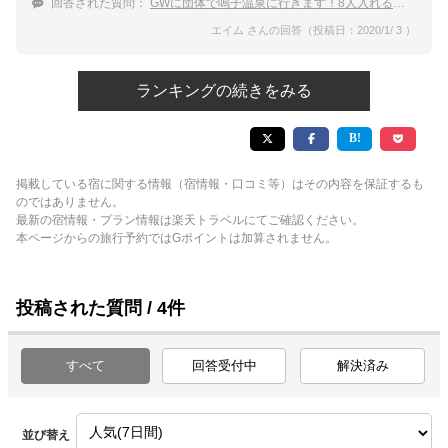
回答された質問：
GWに団体で鳴子温泉に行きます！8人入れる部屋がある宿はありますか？
エイム さんの回答（投稿日：2020/1/ 3 ）
ランキングの続きをみる
掲載している宿に関する情報（宿情報・口コミ等）はその内容を保証するも
のではありません。
最新の宿情報・プラン情報は楽天トラベルにてご確認ください。
本ページからの旅行予約ではGポイントは加算されません。
投稿された質問 / 4件
すべて
回答受付中
解決済み
並び替え