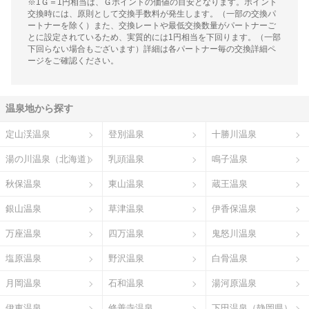
※1Ｇ＝1円相当は、Ｇポイントの価値の目安となります。ポイント
交換時には、原則として交換手数料が発生します。（一部の交換パ
ートナーを除く）また、交換レートや最低交換数量がパートナーご
とに設定されているため、実質的には1円相当を下回ります。（一部
下回らない場合もございます）詳細は各パートナー毎の交換詳細ペ
ージをご確認ください。
温泉地から探す
定山渓温泉
登別温泉
十勝川温泉
湯の川温泉（北海道）
乳頭温泉
鳴子温泉
秋保温泉
東山温泉
蔵王温泉
銀山温泉
草津温泉
伊香保温泉
万座温泉
四万温泉
鬼怒川温泉
塩原温泉
野沢温泉
白骨温泉
月岡温泉
石和温泉
湯河原温泉
伊東温泉
修善寺温泉
下田温泉（静岡県）