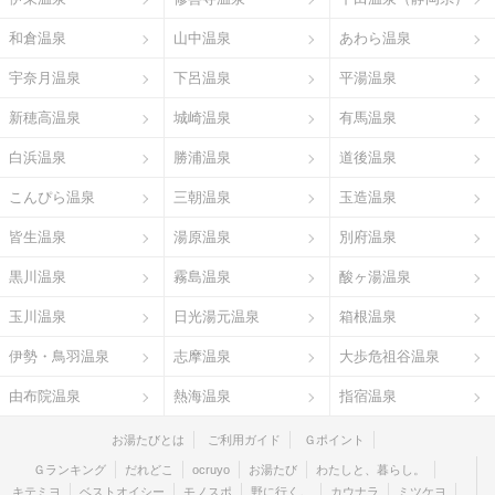
和倉温泉
山中温泉
あわら温泉
宇奈月温泉
下呂温泉
平湯温泉
新穂高温泉
城崎温泉
有馬温泉
白浜温泉
勝浦温泉
道後温泉
こんぴら温泉
三朝温泉
玉造温泉
皆生温泉
湯原温泉
別府温泉
黒川温泉
霧島温泉
酸ヶ湯温泉
玉川温泉
日光湯元温泉
箱根温泉
伊勢・鳥羽温泉
志摩温泉
大歩危祖谷温泉
由布院温泉
熱海温泉
指宿温泉
お湯たびとは
ご利用ガイド
Ｇポイント
Ｇランキング
だれどこ
ocruyo
お湯たび
わたしと、暮らし。
キテミヨ
ベストオイシー
モノスポ
野に行く。
カウナラ
ミツケヨ