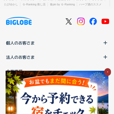
たびゆかし
Ｇ-Ranking 推し活
食pin by Ｇ-Ranking
ハーブ酒のススメ
個人のお客さま
法人のお客さま
企業情報
×
ご利用中の方
お問い合わせ
消費税の表示
ウェブアクセシビリティの取り組み
個人情報保護ポリシー
プライバシーポータル
Cookieポリシー
特定商取引法に基づく表記
情報セキュリティ基本方針