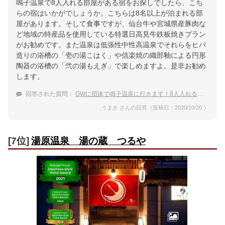
鳴子温泉で8人入れる部屋がある宿をお探しでしたら、こち
らの宿はいかがでしょうか。こちらは8名以上が泊まれる部
屋があります。そして食事ですが、仙台牛や宮城県産豚肉な
ど地域の特産品を使用している特選日高見牛鉄板焼きプラン
がお勧めです。また温泉は低張性中性高温泉でそれらをヒバ
造りの浴槽の「壱の湯こはく」や信楽焼の織部釉による円形
陶器の浴槽の「弐の湯もえぎ」で楽しめますよ。是非お勧め
します。
回答された質問：
GWに団体で鳴子温泉に行きます！8人入れる部屋がある宿はありますか？
うまき さんの回答（投稿日：2020/10/20 ）
[7位]
湯原温泉 湯の蔵 つるや