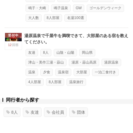
鳴子・大崎
鳴子温泉
GW
ゴールデンウィーク
大人数
8人部屋
名湯100選
湯原温泉で千屋牛を満喫できて、大部屋のある宿を教え
受付中
てください。
12
回答
友達
8人
山陰・山陽
岡山県
津山・美作三湯・蒜山
湯原・蒜山高原
湯原温泉
温泉
夕食
温泉宿
大部屋
一泊二食付き
4人部屋
8人部屋
温泉旅行
同行者から探す
8人
友達
会社員
団体