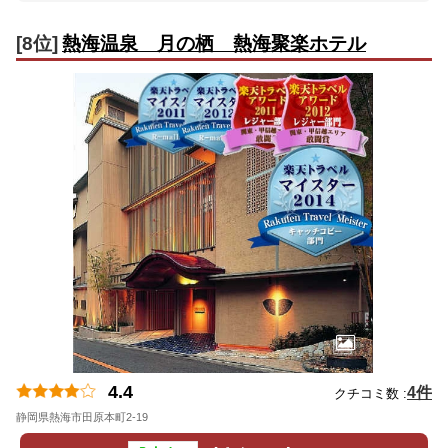
[8位]
熱海温泉 月の栖 熱海聚楽ホテル
4.4
4件
クチコミ数 :
静岡県熱海市田原本町2-19
地図