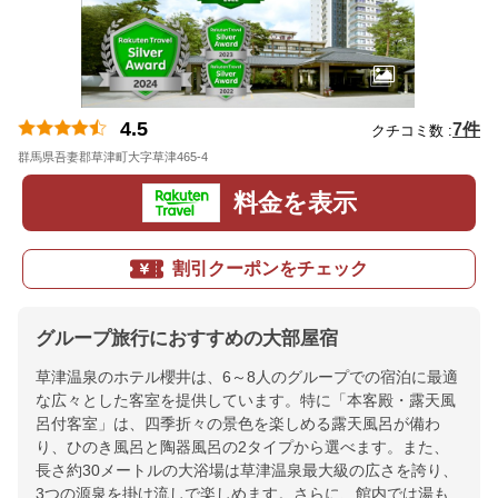
4.5
7件
クチコミ数 :
群馬県吾妻郡草津町大字草津465-4
地図
料金を表示
割引クーポンをチェック
グループ旅行におすすめの大部屋宿
草津温泉のホテル櫻井は、6～8人のグループでの宿泊に最適
な広々とした客室を提供しています。特に「本客殿・露天風
呂付客室」は、四季折々の景色を楽しめる露天風呂が備わ
り、ひのき風呂と陶器風呂の2タイプから選べます。また、
長さ約30メートルの大浴場は草津温泉最大級の広さを誇り、
3つの源泉を掛け流しで楽しめます。さらに、館内では湯も