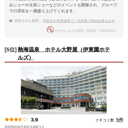
みショーや太鼓ショーなどのイベントも開催され、グループ
での滞在を一層盛り上げてくれます。
回答された質問：
同窓会を草津温泉で！大部屋で宿泊出来るおすすめのお宿
たけやん さんの回答（投稿日：2024/12/17 ）
[5位]
熱海温泉 ホテル大野屋（伊東園ホテ
ルズ）
3.9
5件
クチコミ数 :
静岡県熱海市和田浜南町3-9
地図