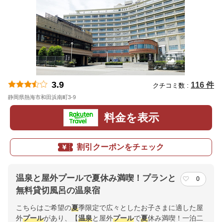
3.9
116 件
クチコミ数 :
静岡県熱海市和田浜南町3-9
地図
料金を表示
割引クーポンをチェック
温泉と屋外プールで夏休み満喫！プランと
0
無料貸切風呂の温泉宿
こちらはご希望の
夏
季限定で広々としたお子さまに適した屋
外
プール
があり、【
温泉
と屋外
プール
で
夏
休み満喫！一泊二