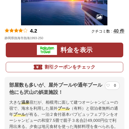
4.2
40 件
クチコミ数 :
静岡県熱海市熱海1993-250
地図
料金を表示
割引クーポンをチェック
部屋数も多いが、屋外プールや通年プール
0
他にも沢山の娯楽施設！
大きな
温泉
宿だが、相模湾に面して建つオーシャンビューの
宿で、海水を利用した屋外
プール
（有料）と宿泊者無料の通
年
プール
が有る。一泊２食付基本バプビュッフェプランをオ
ーシャンビューの和室7.5畳で親子３名合計49,000円位で利
用出来る。夕食は地元食材を使った海鮮料理を食べられる。