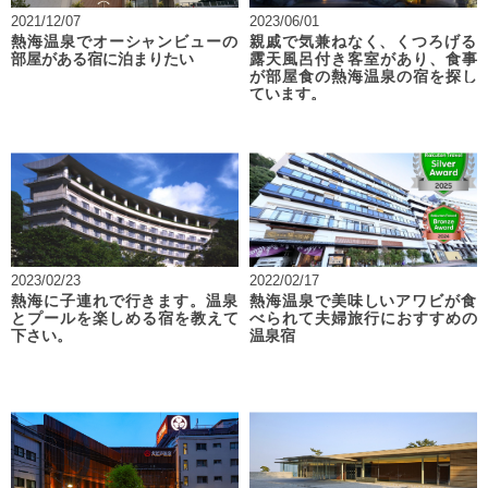
2021/12/07
2023/06/01
熱海温泉でオーシャンビューの
親戚で気兼ねなく、くつろげる
部屋がある宿に泊まりたい
露天風呂付き客室があり、食事
が部屋食の熱海温泉の宿を探し
ています。
2023/02/23
2022/02/17
熱海に子連れで行きます。温泉
熱海温泉で美味しいアワビが食
とプールを楽しめる宿を教えて
べられて夫婦旅行におすすめの
下さい。
温泉宿