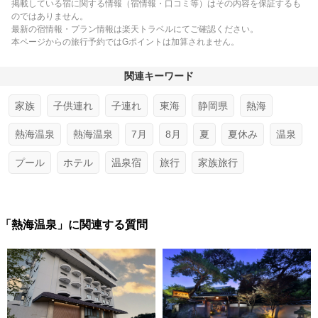
掲載している宿に関する情報（宿情報・口コミ等）はその内容を保証するも
のではありません。
最新の宿情報・プラン情報は楽天トラベルにてご確認ください。
本ページからの旅行予約ではGポイントは加算されません。
関連キーワード
家族
子供連れ
子連れ
東海
静岡県
熱海
熱海温泉
熱海温泉
7月
8月
夏
夏休み
温泉
プール
ホテル
温泉宿
旅行
家族旅行
「熱海温泉」に関連する質問