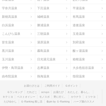
宇奈月温泉
下呂温泉
平湯温泉
新穂高温泉
城崎温泉
有馬温泉
白浜温泉
勝浦温泉
道後温泉
こんぴら温泉
三朝温泉
玉造温泉
皆生温泉
湯原温泉
別府温泉
黒川温泉
霧島温泉
酸ヶ湯温泉
玉川温泉
日光湯元温泉
箱根温泉
伊勢・鳥羽温泉
志摩温泉
大歩危祖谷温泉
由布院温泉
熱海温泉
指宿温泉
お湯たびとは
ご利用ガイド
Ｇポイント
Ｇランキング
だれどこ
ocruyo
お湯たび
わたしと、暮らし。
キテミヨ
ベストオイシー
モノスポ
野に行く。
カウナラ
ミツケヨ
たびゆかし
Ｇ-Ranking 推し活
食pin by Ｇ-Ranking
ハーブ酒のススメ