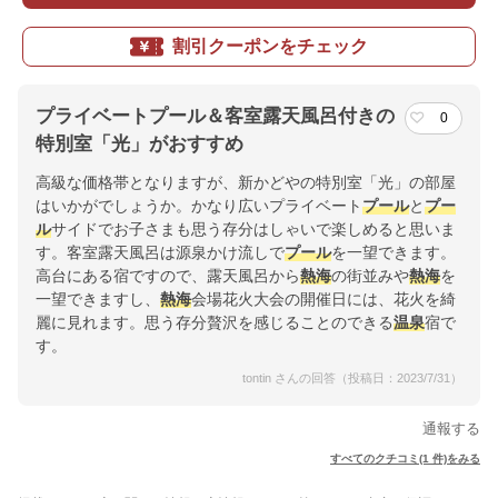
割引クーポンをチェック
プライベートプール＆客室露天風呂付きの
0
特別室「光」がおすすめ
高級な価格帯となりますが、新かどやの特別室「光」の部屋
はいかがでしょうか。かなり広いプライベート
プール
と
プー
ル
サイドでお子さまも思う存分はしゃいで楽しめると思いま
す。客室露天風呂は源泉かけ流しで
プール
を一望できます。
高台にある宿ですので、露天風呂から
熱海
の街並みや
熱海
を
一望できますし、
熱海
会場花火大会の開催日には、花火を綺
麗に見れます。思う存分贅沢を感じることのできる
温泉
宿で
す。
tontin さんの回答（投稿日：2023/7/31）
通報する
すべてのクチコミ(1 件)をみる