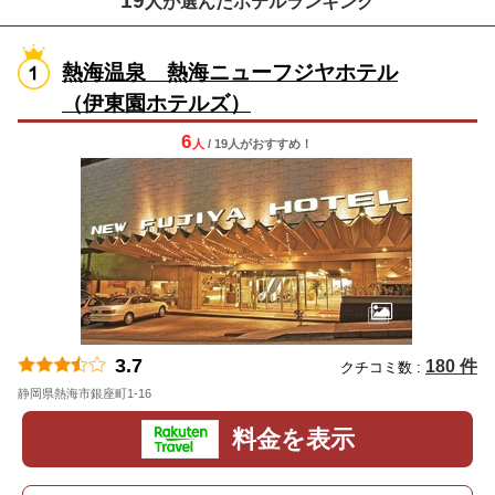
19
人が選んだホテルランキング
熱海温泉 熱海ニューフジヤホテル
（伊東園ホテルズ）
6
人
/ 19人
が
おすすめ！
3.7
180 件
クチコミ数 :
静岡県熱海市銀座町1-16
地図
料金を表示