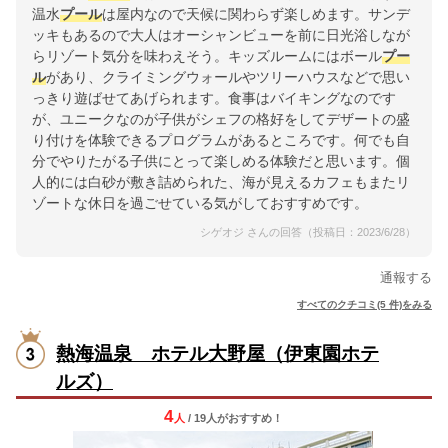
温水
プール
は屋内なので天候に関わらず楽しめます。サンデ
ッキもあるので大人はオーシャンビューを前に日光浴しなが
らリゾート気分を味わえそう。キッズルームにはボール
プー
ル
があり、クライミングウォールやツリーハウスなどで思い
っきり遊ばせてあげられます。食事はバイキングなのです
が、ユニークなのが子供がシェフの格好をしてデザートの盛
り付けを体験できるプログラムがあるところです。何でも自
分でやりたがる子供にとって楽しめる体験だと思います。個
人的には白砂が敷き詰められた、海が見えるカフェもまたリ
ゾートな休日を過ごせている気がしておすすめです。
シゲオジ さんの回答（投稿日：2023/6/28）
通報する
すべてのクチコミ(5 件)をみる
熱海温泉 ホテル大野屋（伊東園ホテ
ルズ）
4
人
/ 19人
が
おすすめ！