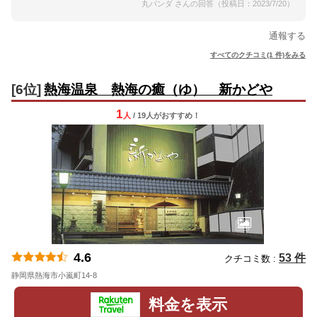
丸パンダ さんの回答（投稿日：2023/7/20）
通報する
すべてのクチコミ(1 件)をみる
[6位]
熱海温泉 熱海の癒（ゆ） 新かどや
1
人
/ 19人
が
おすすめ！
4.6
53 件
クチコミ数 :
静岡県熱海市小嵐町14-8
地図
料金を表示