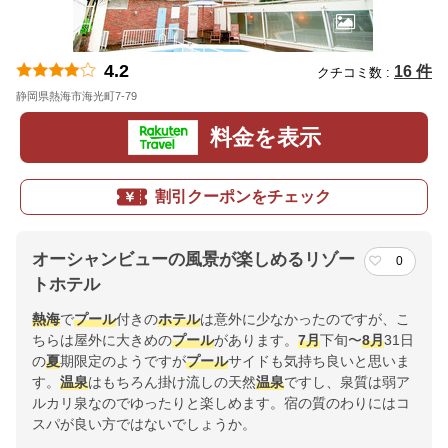
4.2
16 件
クチコミ数 :
静岡県熱海市海光町7-79
地図
料金を表示
割引クーポンをチェック
オーシャンビューの風景が楽しめるリゾー
0
トホテル
熱海
で
プール
付きの
ホテル
は意外に少なかったのですが、こ
ちらは屋外に大きめの
プール
があります。
7月
下旬〜
8月
31日
の
夏
期限定のようですが
プール
サイドも気持ち良いと思いま
す。
温泉
はもちろん掛け流しの天然
温泉
ですし、泉質は弱ア
ルカリ泉なのでゆったりと楽しめます。宿の質のわりにはコ
スパが良い方ではないでしょうか。