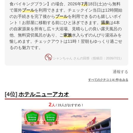
食バイキングプラン】の場合、2026年
7月
18日(土)から無料
で屋外
プール
を利用できます。チェックイン当日は12時開始
のお手続きを完了後から
プール
を利用できるのも嬉しいポイ
ント！お部屋に移動する前にひと泳ぎできます。
温泉
は4本
の自家源泉を所有し広々大浴場、見晴らしの良い露天風呂の
他、無料貸切風呂があり、ご
家族
水入らずのんびり湯浴みを
愉しめます。チェックアウトは11時！翌朝もゆっくり過ごせ
るのも魅力です。
シャンちゃん さんの回答（投稿日：2026/7/21）
通報する
すべてのクチコミ(4 件)をみる
[4位]
ホテルニューアカオ
2
人
/ 19人
が
おすすめ！