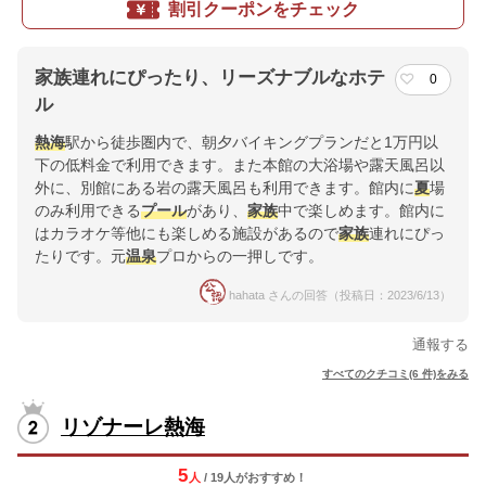
割引クーポンをチェック
家族連れにぴったり、リーズナブルなホテ
0
ル
熱海
駅から徒歩圏内で、朝夕バイキングプランだと1万円以
下の低料金で利用できます。また本館の大浴場や露天風呂以
外に、別館にある岩の露天風呂も利用できます。館内に
夏
場
のみ利用できる
プール
があり、
家族
中で楽しめます。館内に
はカラオケ等他にも楽しめる施設があるので
家族
連れにぴっ
たりです。元
温泉
プロからの一押しです。
hahata さんの回答（投稿日：2023/6/13）
通報する
すべてのクチコミ(6 件)をみる
リゾナーレ熱海
5
人
/ 19人
が
おすすめ！