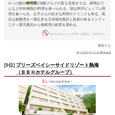
のっけ鮨や
静岡県
のB級グルメの富士見焼きそば、静岡おで
んなど約90種類の料理を食べられる。朝は和洋ビュッフェ料
理を食べられ、お子さんの好きな料理やドリンクも有る。風
呂は相模湾を一望出来る大浴場内風呂と段差の有るインフィ
ニティ露天風呂から相模湾の絶景を望める。
Shinryuken さんの回答（投稿日：2026/3/ 3）
通報する
すべてのクチコミ(2 件)をみる
[5位]
ブリーズベイシーサイドリゾート熱海
（ＢＢＨホテルグループ）
1
人
/ 19人
が
おすすめ！