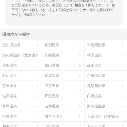
ートナーを除く）また、交換レートや最低交換数量がパートナーご
とに設定されているため、実質的には1円相当を下回ります。（一部
下回らない場合もございます）詳細は各パートナー毎の交換詳細ペ
ージをご確認ください。
温泉地から探す
定山渓温泉
登別温泉
十勝川温泉
湯の川温泉（北海道）
乳頭温泉
鳴子温泉
秋保温泉
東山温泉
蔵王温泉
銀山温泉
草津温泉
伊香保温泉
万座温泉
四万温泉
鬼怒川温泉
塩原温泉
野沢温泉
白骨温泉
月岡温泉
石和温泉
湯河原温泉
伊東温泉
修善寺温泉
下田温泉（静岡県）
和倉温泉
山中温泉
あわら温泉