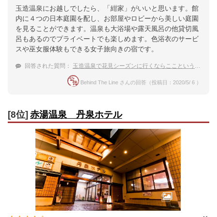
玉造温泉にお越しでしたら、「紺家」がいいと思います。館
内に４つの日本庭園を配し、お部屋やロビーから美しい庭園
を見ることができます。温泉も大浴場や露天風呂の他貸切風
呂もあるのでプライベートでも楽しめます。色浴衣のサービ
スや巫女服体験もできる女子旅向きの宿です。
回答された質問：
玉造温泉で花見シーズンに行くならここという宿を教えて！
Behind The Line さんの回答（投稿日：2020/5/ 6 ）
[8位]
赤湯温泉 丹泉ホテル