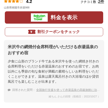
4.2
2件
クチコミ数 :
山形県南陽市赤湯988
地図
料金を表示
割引クーポンをチェック
米沢牛の網焼付会席料理がいただける赤湯温泉の
おすすめ宿
夕食に山形のブランド牛である米沢牛を使った網焼き付きの
会席料理をいただける赤湯温泉のおすすめのお宿です。お肉
以外にも季節の旬な食材が満載の素晴らしいお料理をいただ
くことができます。温泉は露天風呂付きの大浴場のほか貸切
風呂でも楽しむことが出来ます。
回答された質問：
全国旅行支援を使って赤湯温泉の高級旅館に泊まりたい。夫婦旅行でおすすめの温泉宿は？
綾ちん さんの回答（投稿日：2022/10/27 ）