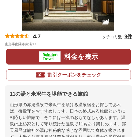
4.7
9件
クチコミ数 :
山形県南陽市赤湯989
地図
料金を表示
割引クーポンをチェック
11の湯と米沢牛を堪能できる旅館
山形県の赤湯温泉で米沢牛を頂ける温泉宿をお探しであれ
ば、御殿守をおすすめします。日本の格式ある旅館というに
相応しい旅館で、そこには一流のおもてなしがあります。温
泉は上杉家として守り続けた温泉で11もあり楽しめます。露
天風呂は龍神の湯は神秘的な感じな雰囲気で身体が癒されま
す。大岩くり抜き風呂は開放感があり、夜は満天の星空が見