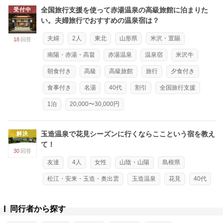
全国旅行支援を使って赤湯温泉の高級旅館に泊まりた
受付中
い。夫婦旅行でおすすめの温泉宿は？
夫婦
2人
東北
山形県
米沢・置賜
18
回答
南陽・赤湯・高畠
赤湯温泉
温泉宿
米沢牛
朝食付き
高級
高級旅館
旅行
夕食付き
食事付き
名湯
40代
割引
全国旅行支援
1泊
20,000〜30,000円
玉造温泉で花見シーズンに行くならここという宿を教え
解決
て！
30
回答
友達
4人
女性
山陰・山陽
島根県
松江・安来・玉造・奥出雲
玉造温泉
花見
40代
同行者から探す