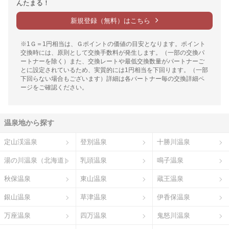
んたまる！
新規登録（無料）はこちら
※1Ｇ＝1円相当は、Ｇポイントの価値の目安となります。ポイント
交換時には、原則として交換手数料が発生します。（一部の交換パ
ートナーを除く）また、交換レートや最低交換数量がパートナーご
とに設定されているため、実質的には1円相当を下回ります。（一部
下回らない場合もございます）詳細は各パートナー毎の交換詳細ペ
ージをご確認ください。
温泉地から探す
定山渓温泉
登別温泉
十勝川温泉
湯の川温泉（北海道）
乳頭温泉
鳴子温泉
秋保温泉
東山温泉
蔵王温泉
銀山温泉
草津温泉
伊香保温泉
万座温泉
四万温泉
鬼怒川温泉