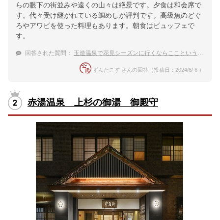
らの眼下の街並みや遠くの山々は絶景です。夕食は和会席で
す。代々受け継がれている鯛めしが評判です。高級魚のどぐ
ろやアワビを使った料理もあります。朝食はビュッフェで
す。
回答された質問：
玉造温泉で花見シーズンに行くならここという宿を教えて！
ずんたこす さんの回答（投稿日：2024/6/ 6 ）
赤湯温泉 上杉の御湯 御殿守