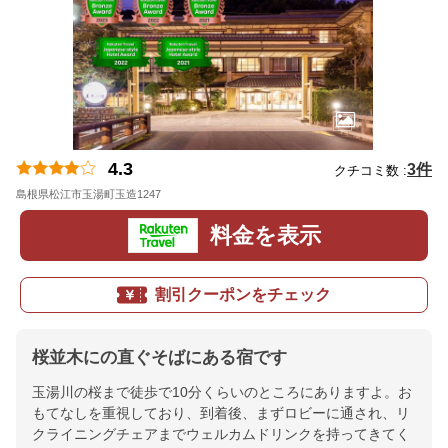
4.3
3件
クチコミ数 :
島根県松江市玉湯町玉造1247
地図
料金を表示
割引クーポンをチェック
桜並木にの直ぐそばにある宿です
玉湯川の桜まで徒歩で10分くらいのところにありますよ。お
もてなしを重視しており、到着後、まずロビーに通され、リ
クライニングチェアまでウェルカムドリンクを持ってきてく