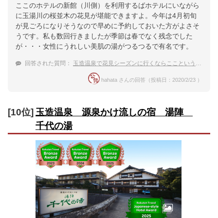
ここのホテルの新館（川側）を利用するばホテルにいながら
に玉湯川の桜並木の花見が堪能できますよ。今年は4月初旬
が見ごろになりそうなので早めに予約しておいた方がよさそ
うです。私も数回行きましたが季節は春でなく残念でした
が・・・女性にうれしい美肌の湯がつるつるで有名です。
回答された質問：
玉造温泉で花見シーズンに行くならここという宿を教えて！
hahata さんの回答（投稿日：2020/2/23 ）
[10位]
玉造温泉 源泉かけ流しの宿 湯陣
千代の湯