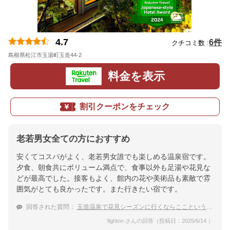
4.7
6件
クチコミ数 :
島根県松江市玉湯町玉造44-2
地図
料金を表示
割引クーポンをチェック
老若男女全ての方におすすめ
安くてコスパがよく、老若男女誰でも楽しめる温泉宿です。
夕食、朝食共にボリューム満点で、食事以外も足湯や花見な
どが最高でした。接客もよく、館内の花や美術品も素敵で雰
囲気がとても良かったです。また行きたい宿です。
回答された質問：
玉造温泉で花見シーズンに行くならここという宿を教えて！
fighton さんの回答（投稿日：2025/6/14 ）