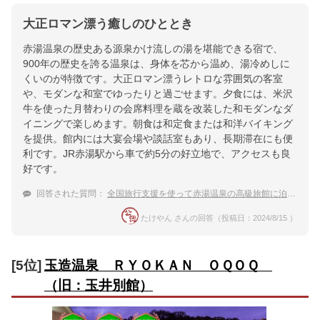
大正ロマン漂う癒しのひととき
赤湯温泉の歴史ある源泉かけ流しの湯を堪能できる宿で、
900年の歴史を誇る温泉は、身体を芯から温め、湯冷めしに
くいのが特徴です。大正ロマン漂うレトロな雰囲気の客室
や、モダンな和室でゆったりと過ごせます。夕食には、米沢
牛を使った月替わりの会席料理を蔵を改装した和モダンなダ
イニングで楽しめます。朝食は和定食または和洋バイキング
を提供。館内には大宴会場や談話室もあり、長期滞在にも便
利です。JR赤湯駅から車で約5分の好立地で、アクセスも良
好です。
回答された質問：
全国旅行支援を使って赤湯温泉の高級旅館に泊まりたい。夫婦旅行でおすすめの温泉宿は？
たけやん さんの回答（投稿日：2024/8/15 ）
[5位]
玉造温泉 ＲＹＯＫＡＮ ＯＱＯＱ
（旧：玉井別館）