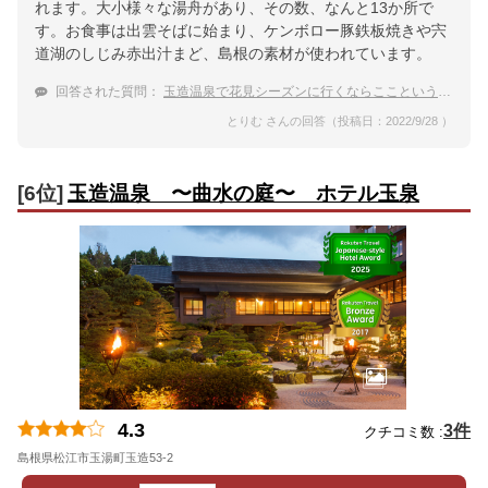
れます。大小様々な湯舟があり、その数、なんと13か所で
す。お食事は出雲そばに始まり、ケンボロー豚鉄板焼きや宍
道湖のしじみ赤出汁まど、島根の素材が使われています。
回答された質問：
玉造温泉で花見シーズンに行くならここという宿を教えて！
とりむ さんの回答（投稿日：2022/9/28 ）
[6位]
玉造温泉 〜曲水の庭〜 ホテル玉泉
4.3
3件
クチコミ数 :
島根県松江市玉湯町玉造53-2
地図