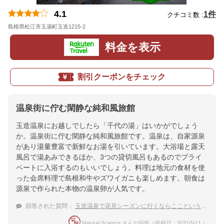
4.1
1件
クチコミ数 :
島根県松江市玉湯町玉造1215-2
地図
料金を表示
割引クーポンをチェック
温泉街に佇む閑静な純和風旅館
玉造温泉にお越しでしたら「千代の湯」はいかがでしょう
か。温泉街に佇む閑静な純和風旅館です。温泉は、自家源泉
があり湯量豊富で新鮮なお湯を引いています。大浴場と露天
風呂で湯あみできるほか、3つの貸切風呂もあるのでプライ
ベートに入浴するのもいいでしょう。料理は地元の食材を使
った会席料理で島根和牛やズワイガニも楽しめます。朝食は
源泉で作られた本物の温泉卵が人気です。
回答された質問：
玉造温泉で花見シーズンに行くならここという宿を教えて！
Natural Science さんの回答（投稿日：2021/5/11 ）