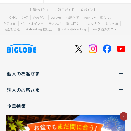
お湯たびとは
ご利用ガイド
Ｇポイント
Ｇランキング
だれどこ
ocruyo
お湯たび
わたしと、暮らし。
キテミヨ
ベストオイシー
モノスポ
野に行く。
カウナラ
ミツケヨ
たびゆかし
Ｇ-Ranking 推し活
食pin by Ｇ-Ranking
ハーブ酒のススメ
個人のお客さま
法人のお客さま
企業情報
×
ご利用中の方