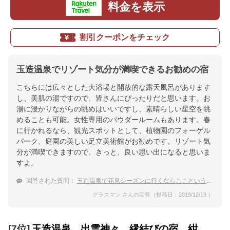
料金を表示
割引クーポンをチェック
玉造温泉でリゾート気分が満喫できるお勧めの宿
こちらには広々とした大浴場と開放的な露天風呂があります
し、美肌の湯ですので、皆さんにぴったりだと思います。お
湯に浸かりながらの眺めはいいですし、素晴らしい星空を眺
めることも可能。女性専用のパウダールームもあります。春
に行かれるなら、観光スポットとして、植物園のフォーゲル
パーク、庭園の美しい足立美術館がお勧めです。リゾート気
分が満喫できますので、きっと、良い思い出になると思いま
すよ。
回答された質問：
玉造温泉で花見シーズンに行くならここという宿を教えて！
グラスマン さんの回答（投稿日：2019/12/19 ）
[7位]
玉造温泉 出雲神々 縁結びの宿 紺