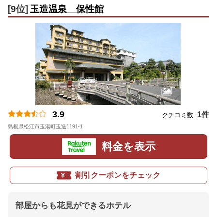
[9位]
玉造温泉 保性館
3.9
1件
クチコミ数 :
島根県松江市玉湯町玉造1191-1
地図
料金を表示
割引クーポンをチェック
部屋からも花見ができるホテル