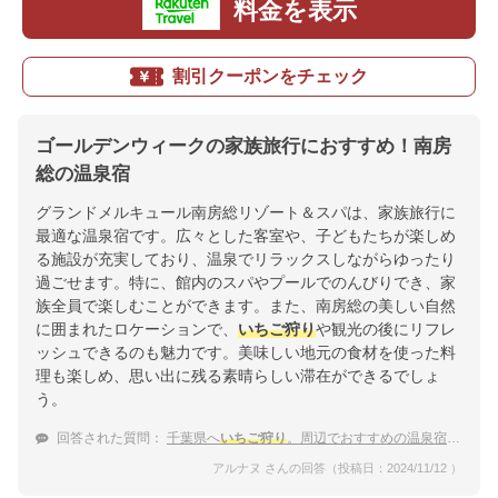
料金を表示
割引クーポンをチェック
ゴールデンウィークの家族旅行におすすめ！南房
総の温泉宿
グランドメルキュール南房総リゾート＆スパは、家族旅行に
最適な温泉宿です。広々とした客室や、子どもたちが楽しめ
る施設が充実しており、温泉でリラックスしながらゆったり
過ごせます。特に、館内のスパやプールでのんびりでき、家
族全員で楽しむことができます。また、南房総の美しい自然
に囲まれたロケーションで、
いちご狩り
や観光の後にリフレ
ッシュできるのも魅力です。美味しい地元の食材を使った料
理も楽しめ、思い出に残る素晴らしい滞在ができるでしょ
う。
回答された質問：
千葉県へ
いちご狩り
。周辺でおすすめの温泉宿を教えて
アルナヌ さんの回答（投稿日：2024/11/12 ）