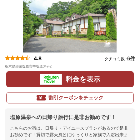
4.8
6件
クチコミ数 :
栃木県那須塩原市中塩原347-2
地図
料金を表示
割引クーポンをチェック
塩原温泉への日帰り旅行に是非お勧めです！
こちらのお宿は、日帰り・デイユースプランがあるので是非
お勧めです！貸切で露天風呂にゆっくりと家族で入浴出来ま