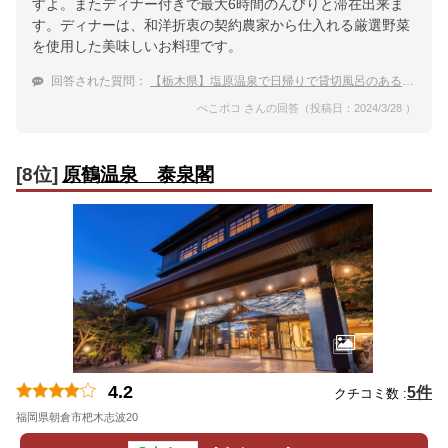
すよ。またディナー付きで最大6時間のんびりと滞在出来ま
す。ディナーは、和洋折衷の契約農家から仕入れる厳選野菜
を使用した美味しいお料理です。
回答された質問：
【栃木県】塩原温泉で日帰りで貸切風呂のある温泉宿を教えて下さい。
ぺこポコ さんの回答（投稿日：2024/3/28 ）
[8位]
原鶴温泉 泰泉閣
4.2
5件
クチコミ数 :
福岡県朝倉市杷木志波20
地図