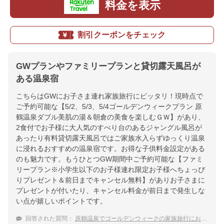
料金を表示
割引クーポンをチェック
GWプランやファミリープランと貸切露天風呂が
ある温泉宿
こちらはGWにお子さま連れ家族旅行にピッタリ！現時点で
ご予約可能な【5/2、5/3、5/4ゴールデンウィークプラン 原
鶴温泉ダブル美肌の湯＆朝倉の美食を楽しむＧＷ】があり、
2食付でお子様に大人気のすべり台のあるジャングル風呂が
あったり有料貸切露天風呂ではご家族水入らずゆっくり温泉
に浸れるおすすめの温泉宿です。お得な子供料金設定がある
のも魅力です。もうひとつGW期間中ご予約可能な【ファミ
リープラン※小学生以下のお子様連れ限定お子様へちょっぴ
りプレゼント＆前日までキャンセル無料】がありお子さまに
プレゼントが付いたり、キャンセル料金が前日まで発生しな
い点が嬉しいポイントです。
回答された質問：
原鶴温泉でゴールデンウィークの家族旅行におすすめの温泉宿は？