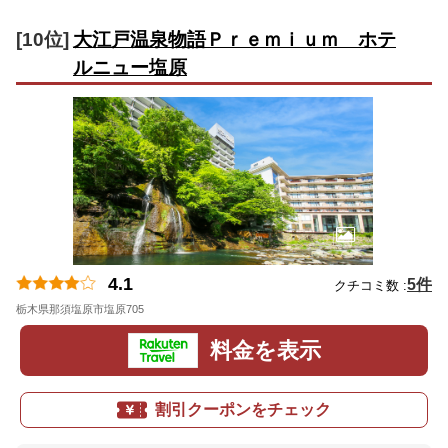
[10位]
大江戸温泉物語Ｐｒｅｍｉｕｍ ホテ
ルニュー塩原
4.1
5件
クチコミ数 :
栃木県那須塩原市塩原705
地図
料金を表示
割引クーポンをチェック