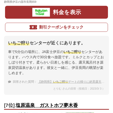
静岡県伊豆の国市長岡659
地図
料金を表示
割引クーポンをチェック
いちご狩り
センターが近くにあります。
車で5分位の場所に、JA富士伊豆の
いちご狩り
センターがあ
ります。ハウス内で30分食べ放題です。ミルクとカップとお
しぼり付きです。柔らかい日差しを感じる、露天風呂付き源
泉貸切温泉があります。彼女と一緒に、伊豆長岡の眺望が楽
しめます。
回答された質問：
【静岡県】
いちご狩り
デートの帰りに絶景露天風呂でゆっくりしたい。カップルにおすすめの宿は？
とりむ さんの回答（投稿日：2023/3/ 3 ）
[7位]
塩原温泉 ガストホフ夢木香