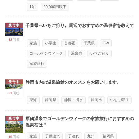
1泊
20,000円以下
千葉県へいちご狩り。周辺でおすすめの温泉宿を教えて
受付中
13
回答
家族
小学生
首都圏
千葉県
GW
ゴールデンウィーク
温泉宿
いちご狩り
家族旅行
静岡市内の温泉旅館のオススメをお願いします。
受付中
21
回答
東海
静岡県
静岡・清水
静岡市
いちご狩り
原鶴温泉でゴールデンウィークの家族旅行におすすめの
受付中
温泉宿は？
家族
子供連れ
子連れ
九州
福岡県
15
回答