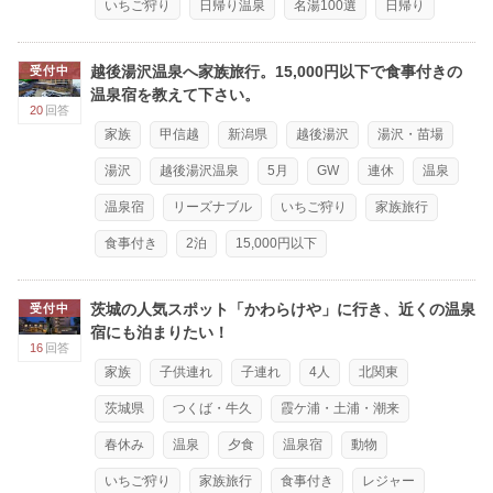
いちご狩り
日帰り温泉
名湯100選
日帰り
越後湯沢温泉へ家族旅行。15,000円以下で食事付きの
受付中
温泉宿を教えて下さい。
20
回答
家族
甲信越
新潟県
越後湯沢
湯沢・苗場
湯沢
越後湯沢温泉
5月
GW
連休
温泉
温泉宿
リーズナブル
いちご狩り
家族旅行
食事付き
2泊
15,000円以下
茨城の人気スポット「かわらけや」に行き、近くの温泉
受付中
宿にも泊まりたい！
16
回答
家族
子供連れ
子連れ
4人
北関東
茨城県
つくば・牛久
霞ケ浦・土浦・潮来
春休み
温泉
夕食
温泉宿
動物
いちご狩り
家族旅行
食事付き
レジャー