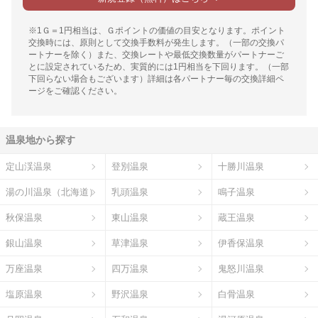
※1Ｇ＝1円相当は、Ｇポイントの価値の目安となります。ポイント
交換時には、原則として交換手数料が発生します。（一部の交換パ
ートナーを除く）また、交換レートや最低交換数量がパートナーご
とに設定されているため、実質的には1円相当を下回ります。（一部
下回らない場合もございます）詳細は各パートナー毎の交換詳細ペ
ージをご確認ください。
温泉地から探す
定山渓温泉
登別温泉
十勝川温泉
湯の川温泉（北海道）
乳頭温泉
鳴子温泉
秋保温泉
東山温泉
蔵王温泉
銀山温泉
草津温泉
伊香保温泉
万座温泉
四万温泉
鬼怒川温泉
塩原温泉
野沢温泉
白骨温泉