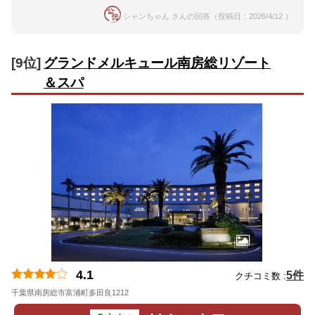
シャンちゃん さんの回答（投稿日：2026/4/12 ）
[9位]
グランドメルキュール南房総リゾート
＆スパ
4.1
5件
クチコミ数 :
千葉県南房総市富浦町多田良1212
地図