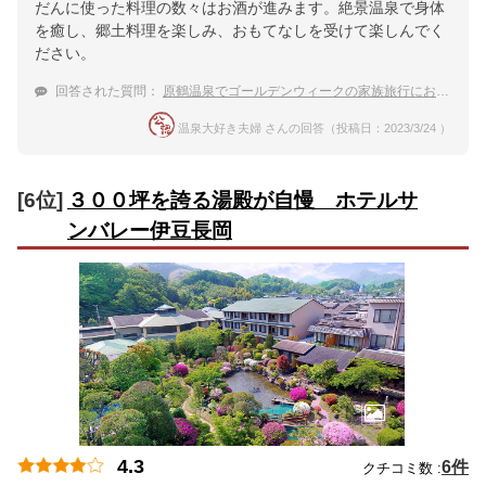
だんに使った料理の数々はお酒が進みます。絶景温泉で身体
を癒し、郷土料理を楽しみ、おもてなしを受けて楽しんでく
ださい。
回答された質問：
原鶴温泉でゴールデンウィークの家族旅行におすすめの温泉宿は？
温泉大好き夫婦 さんの回答（投稿日：2023/3/24 ）
[6位]
３００坪を誇る湯殿が自慢 ホテルサ
ンバレー伊豆長岡
4.3
6件
クチコミ数 :