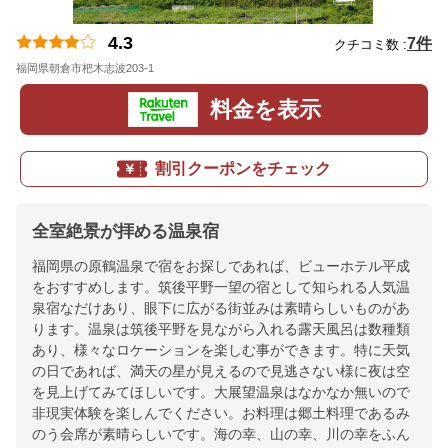
4.3
7件
クチコミ数 :
福岡県朝倉市杷木志波203-1
地図
料金を表示
割引クーポンをチェック
全室絶景が拝める温泉宿
福岡県の原鶴温泉で宿をお探しであれば、ビューホテル平成
をおすすめします。筑後平野一望の宿として知られる人気温
泉宿なだけあり、眼下に広がる街並みは素晴らしいものがあ
ります。温泉は筑後平野を見ながら入れる露天風呂は数種類
あり、様々なロケーションを楽しむ事ができます。特に天気
の日であれば、満天の星が見えるので見逃さない様に夜は空
を見上げてみてほしいです。大展望温泉はなかなか無いので
非現実体験を楽しんでください。お料理は郷土料理であるみ
のう会席が素晴らしいです。海の幸、山の幸、川の幸をふん