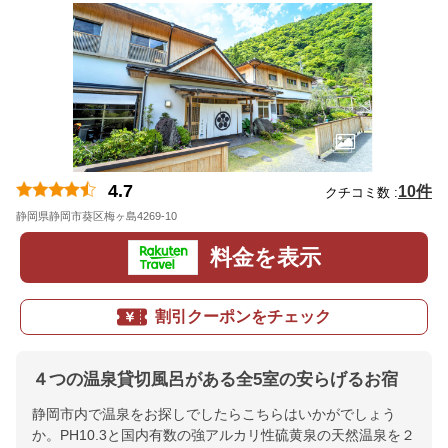
4.7
10件
クチコミ数 :
静岡県静岡市葵区梅ヶ島4269-10
地図
料金を表示
割引クーポンをチェック
４つの温泉貸切風呂がある全5室の安らげるお宿
静岡市内で温泉をお探しでしたらこちらはいかがでしょう
か。PH10.3と国内有数の強アルカリ性硫黄泉の天然温泉を２