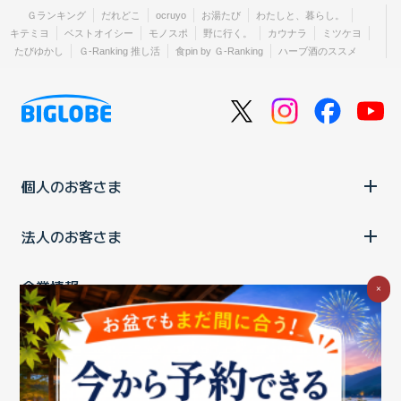
Ｇランキング
だれどこ
ocruyo
お湯たび
わたしと、暮らし。
キテミヨ
ベストオイシー
モノスポ
野に行く。
カウナラ
ミツケヨ
たびゆかし
Ｇ-Ranking 推し活
食pin by Ｇ-Ranking
ハーブ酒のススメ
個人のお客さま
法人のお客さま
企業情報
×
ご利用中の方
お問い合わせ
消費税の表示
ウェブアクセシビリティの取り組み