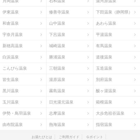
月岡温泉
石和温泉
湯河原温泉
伊東温泉
修善寺温泉
下田温泉（静岡県）
和倉温泉
山中温泉
あわら温泉
宇奈月温泉
下呂温泉
平湯温泉
新穂高温泉
城崎温泉
有馬温泉
白浜温泉
勝浦温泉
道後温泉
こんぴら温泉
三朝温泉
玉造温泉
皆生温泉
湯原温泉
別府温泉
黒川温泉
霧島温泉
酸ヶ湯温泉
玉川温泉
日光湯元温泉
箱根温泉
伊勢・鳥羽温泉
志摩温泉
大歩危祖谷温泉
由布院温泉
熱海温泉
指宿温泉
お湯たびとは
ご利用ガイド
Ｇポイント