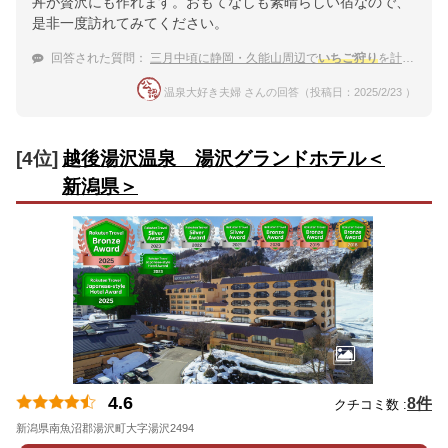
丼が贅沢にも作れます。おもてなしも素晴らしい宿なので、
是非一度訪れてみてください。
回答された質問：
三月中頃に静岡・久能山周辺で
いちご狩り
を計画しています。周辺に良い温泉宿ありますか？
温泉大好き夫婦 さんの回答（投稿日：2025/2/23 ）
[4位]
越後湯沢温泉 湯沢グランドホテル＜
新潟県＞
4.6
8件
クチコミ数 :
新潟県南魚沼郡湯沢町大字湯沢2494
地図