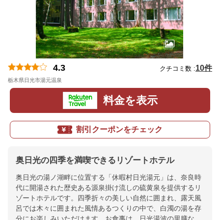
4.3
10件
クチコミ数 :
栃木県日光市湯元温泉
地図
料金を表示
割引クーポンをチェック
奥日光の四季を満喫できるリゾートホテル
奥日光の湯ノ湖畔に位置する「休暇村日光湯元」は、奈良時
代に開湯された歴史ある源泉掛け流しの硫黄泉を提供するリ
ゾートホテルです。四季折々の美しい自然に囲まれ、露天風
呂では木々に囲まれた風情あるつくりの中で、白濁の湯を存
分にお楽しみいただけます。お食事は、日光湯波の里膳な