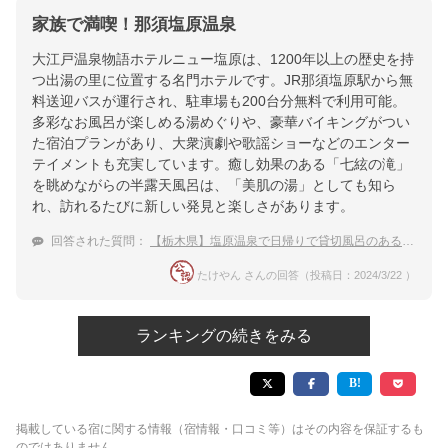
家族で満喫！那須塩原温泉
大江戸温泉物語ホテルニュー塩原は、1200年以上の歴史を持
つ出湯の里に位置する名門ホテルです。JR那須塩原駅から無
料送迎バスが運行され、駐車場も200台分無料で利用可能。
多彩なお風呂が楽しめる湯めぐりや、豪華バイキングがつい
た宿泊プランがあり、大衆演劇や歌謡ショーなどのエンター
テイメントも充実しています。癒し効果のある「七絃の滝」
を眺めながらの半露天風呂は、「美肌の湯」としても知ら
れ、訪れるたびに新しい発見と楽しさがあります。
回答された質問：
【栃木県】塩原温泉で日帰りで貸切風呂のある温泉宿を教えて下さい。
たけやん さんの回答（投稿日：2024/3/22 ）
ランキングの続きをみる
掲載している宿に関する情報（宿情報・口コミ等）はその内容を保証するも
のではありません。