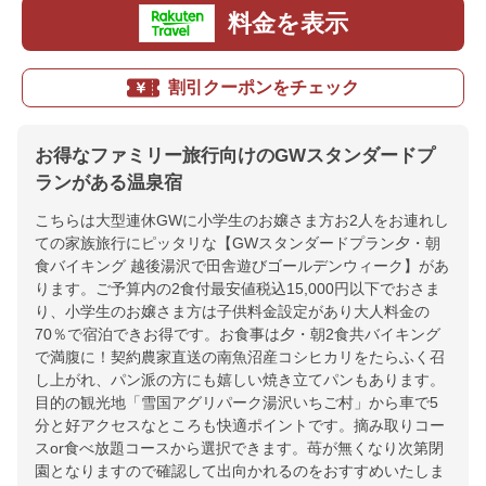
料金を表示
割引クーポンをチェック
お得なファミリー旅行向けのGWスタンダードプ
ランがある温泉宿
こちらは大型連休GWに小学生のお嬢さま方お2人をお連れし
ての家族旅行にピッタリな【GWスタンダードプラン夕・朝
食バイキング 越後湯沢で田舎遊びゴールデンウィーク】があ
ります。ご予算内の2食付最安値税込15,000円以下でおさま
り、小学生のお嬢さま方は子供料金設定があり大人料金の
70％で宿泊できお得です。お食事は夕・朝2食共バイキング
で満腹に！契約農家直送の南魚沼産コシヒカリをたらふく召
し上がれ、パン派の方にも嬉しい焼き立てパンもあります。
目的の観光地「雪国アグリパーク湯沢いちご村」から車で5
分と好アクセスなところも快適ポイントです。摘み取りコー
スor食べ放題コースから選択できます。苺が無くなり次第閉
園となりますので確認して出向かれるのをおすすめいたしま