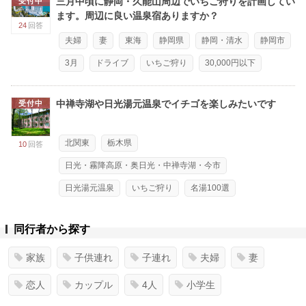
三月中頃に静岡・久能山周辺でいちご狩りを計画してい
受付中
ます。周辺に良い温泉宿ありますか？
24
回答
夫婦
妻
東海
静岡県
静岡・清水
静岡市
3月
ドライブ
いちご狩り
30,000円以下
中禅寺湖や日光湯元温泉でイチゴを楽しみたいです
受付中
北関東
栃木県
10
回答
日光・霧降高原・奥日光・中禅寺湖・今市
日光湯元温泉
いちご狩り
名湯100選
同行者から探す
家族
子供連れ
子連れ
夫婦
妻
恋人
カップル
4人
小学生