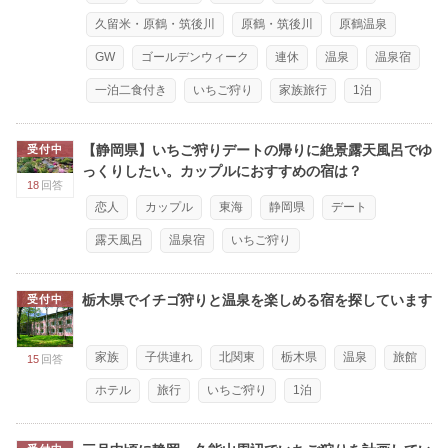
久留米・原鶴・筑後川
原鶴・筑後川
原鶴温泉
GW
ゴールデンウィーク
連休
温泉
温泉宿
一泊二食付き
いちご狩り
家族旅行
1泊
【静岡県】いちご狩りデートの帰りに絶景露天風呂でゆ
受付中
っくりしたい。カップルにおすすめの宿は？
18
回答
恋人
カップル
東海
静岡県
デート
露天風呂
温泉宿
いちご狩り
栃木県でイチゴ狩りと温泉を楽しめる宿を探しています
受付中
家族
子供連れ
北関東
栃木県
温泉
旅館
15
回答
ホテル
旅行
いちご狩り
1泊