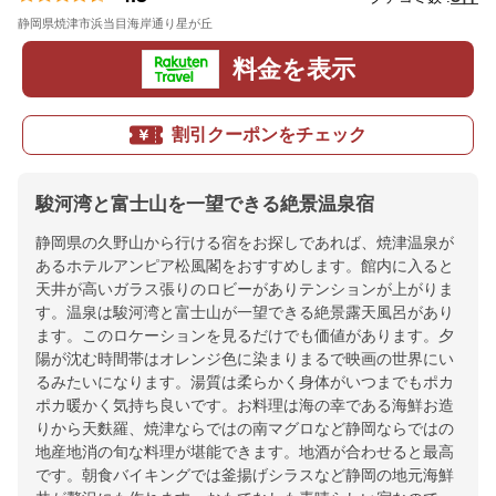
静岡県焼津市浜当目海岸通り星が丘
地図
料金を表示
割引クーポンをチェック
駿河湾と富士山を一望できる絶景温泉宿
静岡県の久野山から行ける宿をお探しであれば、焼津温泉が
あるホテルアンピア松風閣をおすすめします。館内に入ると
天井が高いガラス張りのロビーがありテンションが上がりま
す。温泉は駿河湾と富士山が一望できる絶景露天風呂があり
ます。このロケーションを見るだけでも価値があります。夕
陽が沈む時間帯はオレンジ色に染まりまるで映画の世界にい
るみたいになります。湯質は柔らかく身体がいつまでもポカ
ポカ暖かく気持ち良いです。お料理は海の幸である海鮮お造
りから天麩羅、焼津ならではの南マグロなど静岡ならではの
地産地消の旬な料理が堪能できます。地酒が合わせると最高
です。朝食バイキングでは釜揚げシラスなど静岡の地元海鮮