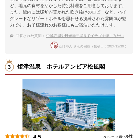
ど、地元の食材を活かした特別料理をご用意しております。
また、館内には暖炉が置かれた吹き抜けのロビーなど、ハイ
グレードなリゾートホテルを思わせる洗練された雰囲気が魅
力です。お子様連れのお客様にもご宿泊いただけます。
回答された質問：
中禅寺湖や日光湯元温泉でイチゴを楽しみたいです
たけやん さんの回答（投稿日：2024/12/30 ）
焼津温泉 ホテルアンビア松風閣
4.5
8件
クチコミ数 :