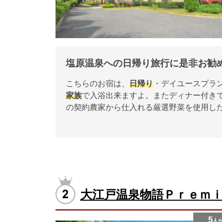
塩原温泉への日帰り旅行に是非お勧
こちらのお宿は、
日帰り
・デイユースプラ
家族
で入浴出来ますよ。またディナー付き
の契約農家から仕入れる厳選野菜を使用し
大江戸温泉物語Ｐｒｅｍ
5
人