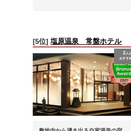
塩原温泉 常盤ホテル
[5位]
2
人
おすす
敷地内から湧き出る自家源泉の宿