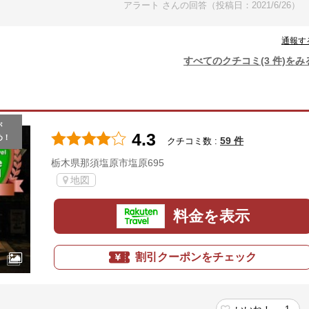
アラート さんの回答（投稿日：2021/6/26）
通報す
すべてのクチコミ(3 件)をみ
が
4.3
め！
59 件
クチコミ数 :
栃木県那須塩原市塩原695
地図
料金を表示
割引クーポンをチェック