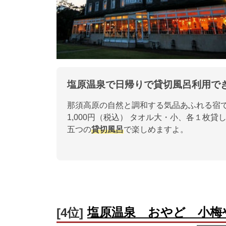
塩原温泉で日帰りで貸切風呂利用で
那須高原の自然と調和する気品あふれる宿
1,000円（税込） タオル大・小、各１枚
五つの
貸切風呂
で楽しめますよ。
塩原温泉 おやど 小梅
[4位]