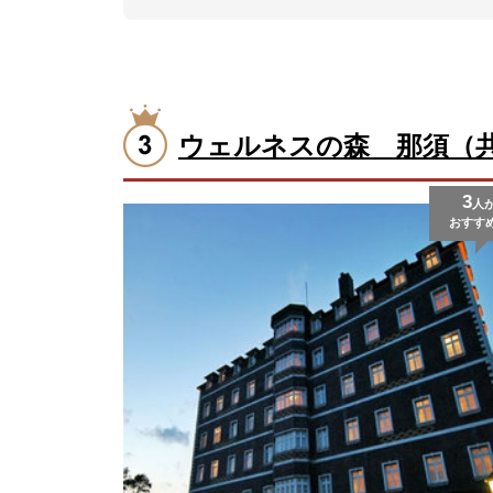
ウェルネスの森 那須（
3
人
おすす