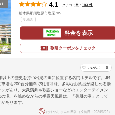
4.1
め！
193 件
クチコミ数 :
栃木県那須塩原市塩原705
地図
料金を表示
割引クーポンをチェック
いいね！
0
0年以上の歴史を持つ出湯の里に位置する名門ホテルです。JR
車場も200台分無料で利用可能。多彩なお風呂が楽しめる湯
ランがあり、大衆演劇や歌謡ショーなどのエンターテイメン
絃の滝」を眺めながらの半露天風呂は、「美肌の湯」として
さがあります。
たけやん さんの回答（投稿日：2024/3/22）