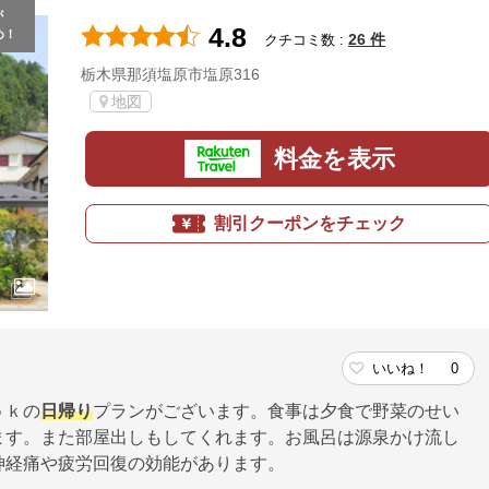
が
4.8
め！
26 件
クチコミ数 :
栃木県那須塩原市塩原316
地図
料金を表示
割引クーポンをチェック
いいね！
0
ｏｋの
日帰り
プランがございます。食事は夕食で野菜のせい
ます。また部屋出しもしてくれます。お風呂は源泉かけ流し
神経痛や疲労回復の効能があります。