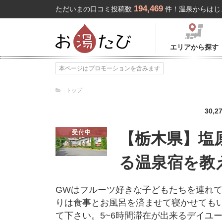
194,469
ただいまの口コミ投稿数
件！温泉からはじ
エリアから探す
本ページはプロモーションを含みます
トップ
30,2
受付中
【栃木県】塩
る温泉宿を教
GWはフルーツ好きな子どもたちを連れ
りは食事とお風呂を済ませて寝かせても
て下さい。5~6時間滞在が出来るデイユ