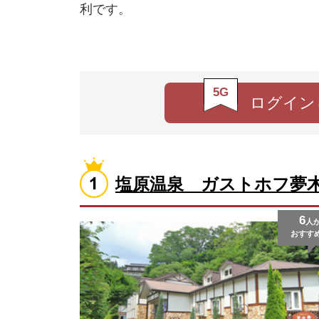
利です。
5G
ログイン
塩原温泉 ガストホフ夢
6
人
おすす