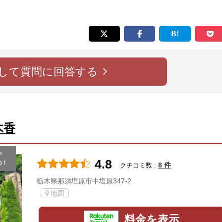
して質問に回答する
木香
が
4.8
め！
8 件
クチコミ数 :
栃木県那須塩原市中塩原347-2
地図
料金を表示