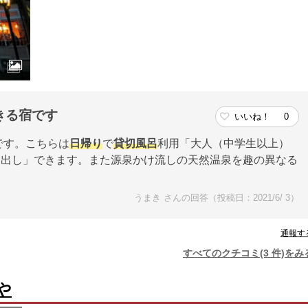
きる宿です
いいね！
0
です。こちらは
日帰り
で
貸切風呂
利用「大人（中学生以上）
貸し出し」できます。また源泉かけ流しの天然温泉を趣の異なる
うまき さんの回答（投稿日：2021/6/ 3）
通報す
すべてのクチコミ(3 件)をみ
や