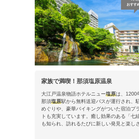
おすす
家族で満喫！那須塩原温泉
大江戸温泉物語ホテルニュー
塩原
は、120
那須
塩原
駅から無料送迎バスが運行され、駐
めぐりや、豪華バイキングがついた宿泊プ
トも充実しています。癒し効果のある「七
も知られ、訪れるたびに新しい発見と楽し