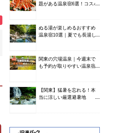
題がある温泉宿6選！コスパ
の高い宿からご褒美旅まで
ぬる湯が楽しめるおすすめ
温泉宿10選｜夏でも長湯し
やすい名湯を温泉ソムリエ
が厳選
関東の穴場温泉｜今週末で
も予約が取りやすい温泉宿
を温泉ソムリエが紹介
【関東】猛暑を忘れる！本
当に涼しい厳選避暑地
TOP10