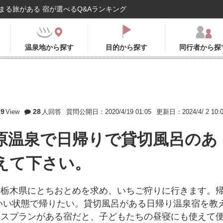
まる旅がある 宿が選べるQ&Aランキング
温泉地から探す
目的から探す
同行者から探
79
28
View
人回答
質問公開日：2020/4/19 01:05
更新日：2024/4/ 2 10:
原温泉で日帰りで貸切風呂のあ
えて下さい。
て栃木県にとちおとめを求め、いちご狩りに行きます。
いい状態で帰りたい。貸切風呂がある日帰り温泉宿を教
ースプランがある宿だと、子どもたちの昼寝にも使えて