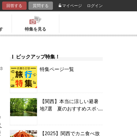
回答する
質問する
マイページ
ログイン
す
特集を見る
ピックアップ特集！
03
特集ページ一覧
【関西】本当に涼しい避暑
地7選 夏のおすすめスポッ
ト＆温泉宿
帰
え
便
【2025】関西でカニ食べ放