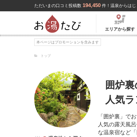
194,450
ただいまの口コミ投稿数
件！温泉からはじ
エリアから探す
本ページはプロモーションを含みます
トップ
囲炉裏
人気ラ
「囲炉裏」でお
人気の露天風呂
な温泉宿など「