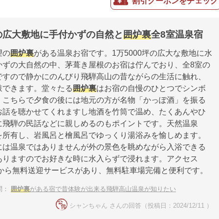
割引クーポンをチェック
坪の広大敷地に手付かずの自然と
囲炉裏
全8室温泉宿
望の
囲炉裏
がある温泉お宿です。1万5000坪の広大な敷地に水
かずの大自然の中、茅葺き屋根のお宿は佇んでおり、全8室の
ですので静かにのんびり飛騨高山の昔ながらの生活に触れ、
鼓できます。堂々たる
囲炉裏
はお宿の自慢のひとつでシンボ
。こちらで夕食の後には地元の方が名物「かっぽ酒」を振る
お話を聴かせてくれますし地酒を竹筒で温め、たくあんやひ
に飛騨の民話などに親しめるのもポイントです。天然温泉
を所有し、岩風呂と檜風呂でゆっくり湯浴みを愉しめます。
には温泉ではありませんが外の景色を眺めながら入浴できる
ありますのでお好きな時に水入らずで浸れます。アクセス
駅から無料送迎サービスがあり、無料駐車場完備と便利です。
問：
囲炉裏
がある宿で昔体験が出来る飛騨高山温泉が知りたい
シャンちゃん さんの回答（投稿日：2024/12/11 ）