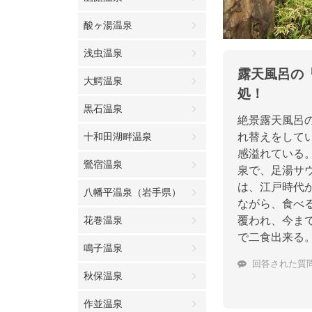
酸ヶ湯温泉
浅虫温泉
露天風呂の
大鰐温泉
処！
黒石温泉
絶景露天風呂
十和田湖畔温泉
れ替えをして
感溢れている
鶯宿温泉
泉で、足湯サ
は、江戸時代
八幡平温泉（岩手県）
ながら、食べ
花巻温泉
覆われ、今ま
で二食出来る
鳴子温泉
回答された質
秋保温泉
作並温泉