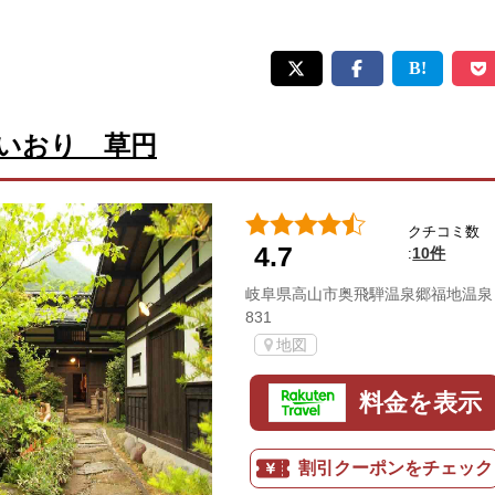
いおり 草円
クチコミ数
4.7
10件
:
岐阜県高山市奥飛騨温泉郷福地温泉
831
地図
料金を表示
割引クーポンをチェック