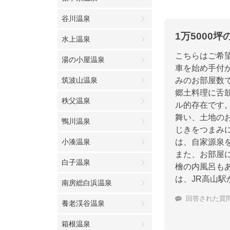
谷川温泉
1万5000
水上温泉
こちらはご希
湯の小屋温泉
車を始め手付
筑波山温泉
みのお部屋数
郷土料理に舌
秩父温泉
ル的存在です
舞い、土地の
鴨川温泉
じきをつまみ
小湊温泉
は、自家源泉
また、お部屋
白子温泉
檜の内風呂も
は、JR高山
南房総白浜温泉
回答された質
養老渓谷温泉
箱根温泉