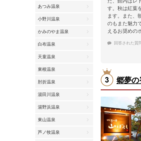
た、館内はレ
あつみ温泉
す。秋は紅葉
ます。また、
小野川温泉
のもまた魅力
えるお奨めの
かみのやま温泉
回答された質
白布温泉
天童温泉
東根温泉
郷夢の
肘折温泉
湯田川温泉
湯野浜温泉
東山温泉
芦ノ牧温泉