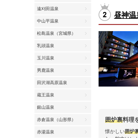
遠刈田温泉
昼神温
中山平温泉
松島温泉（宮城県）
乳頭温泉
玉川温泉
男鹿温泉
田沢湖高原温泉
蔵王温泉
銀山温泉
囲炉裏
料理
赤倉温泉（山形県）
懐かしい
囲炉
赤湯温泉