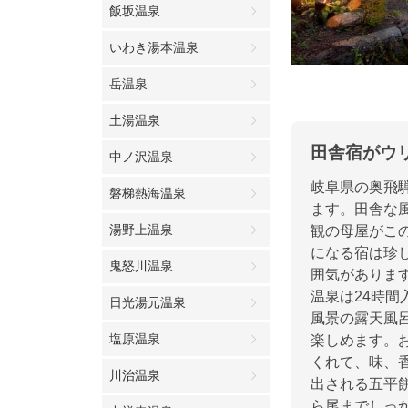
飯坂温泉
いわき湯本温泉
岳温泉
土湯温泉
田舎宿がウ
中ノ沢温泉
岐阜県の奥飛
磐梯熱海温泉
ます。田舎な
湯野上温泉
観の母屋がこ
になる宿は珍
鬼怒川温泉
囲気がありま
温泉は24時
日光湯元温泉
風景の露天風
塩原温泉
楽しめます。
くれて、味、
川治温泉
出される五平
ら尾までしっ