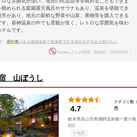
トロな雰囲気が漂い、地元の民芸品等を眺めることもできま
を眺められる庭園露天風呂やサウナもあり、温泉を堪能でき
朝市があり、地元の新鮮な野菜や山菜、果物等を購入できる
です。昼神温泉の中でも景観が良く、レトロな雰囲気を味わ
ホテルです。
問：
囲炉裏
がある昼神温泉で昔体験できる宿のおすすめが知りたい
hahata さんの回答（投稿日：2025/9/22 ）
宿 山ぼうし
クチコミ数 :
4.7
件
岐阜県高山市奥飛騨温泉郷一重ケ根
832
地図