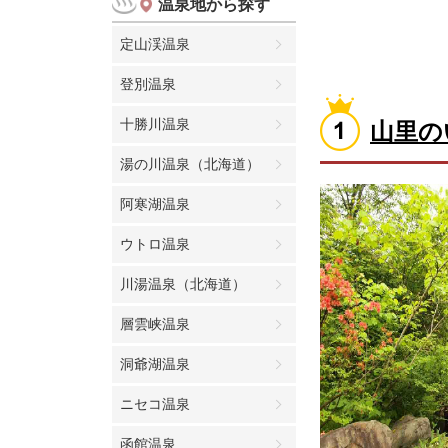
温泉地から探す
定山渓温泉
登別温泉
十勝川温泉
山里の
湯の川温泉（北海道）
阿寒湖温泉
ウトロ温泉
川湯温泉（北海道）
層雲峡温泉
洞爺湖温泉
ニセコ温泉
函館温泉