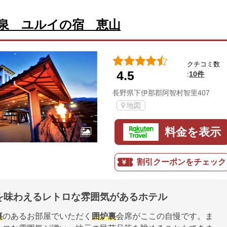
泉 ユルイの宿 恵山
クチコミ数
4.5
10件
:
長野県下伊那郡阿智村智里407
地図
料金を表示
割引クーポンをチェック
を味わえるレトロな雰囲気があるホテル
裏
のあるお部屋でいただく
囲炉裏
会席がここの自慢です。ま