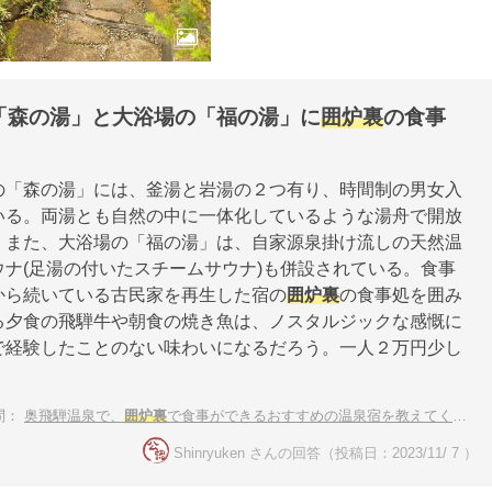
「森の湯」と大浴場の「福の湯」に
囲炉裏
の食事
の「森の湯」には、釜湯と岩湯の２つ有り、時間制の男女入
いる。両湯とも自然の中に一体化しているような湯舟で開放
。また、大浴場の「福の湯」は、自家源泉掛け流しの天然温
ウナ(足湯の付いたスチームサウナ)も併設されている。食事
から続いている古民家を再生した宿の
囲炉裏
の食事処を囲み
る夕食の飛騨牛や朝食の焼き魚は、ノスタルジックな感慨に
で経験したことのない味わいになるだろう。一人２万円少し
。
問：
奥飛騨温泉で、
囲炉裏
で食事ができるおすすめの温泉宿を教えてください。
Shinryuken さんの回答（投稿日：2023/11/ 7 ）