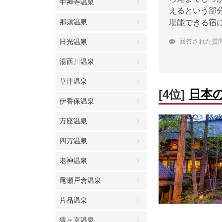
中禅寺温泉
えるという部
那須温泉
堪能できる宿
日光温泉
回答された質
湯西川温泉
草津温泉
日本
[4位]
伊香保温泉
万座温泉
四万温泉
老神温泉
尾瀬戸倉温泉
片品温泉
猿ヶ京温泉