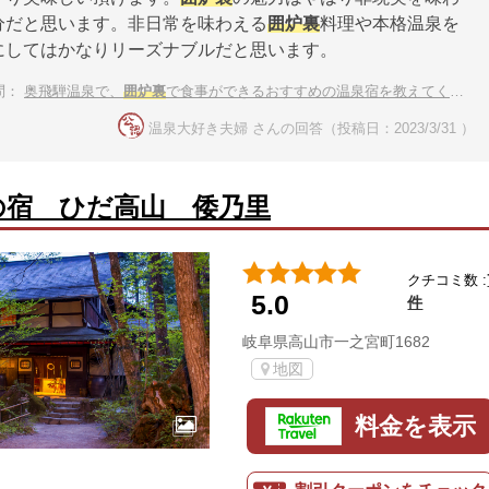
分だと思います。非日常を味わえる
囲炉裏
料理や本格温泉を
にしてはかなりリーズナブルだと思います。
問：
奥飛騨温泉で、
囲炉裏
で食事ができるおすすめの温泉宿を教えてください。
温泉大好き夫婦 さんの回答（投稿日：2023/3/31 ）
の宿 ひだ高山 倭乃里
クチコミ数 :
5.0
件
岐阜県高山市一之宮町1682
地図
料金を表示