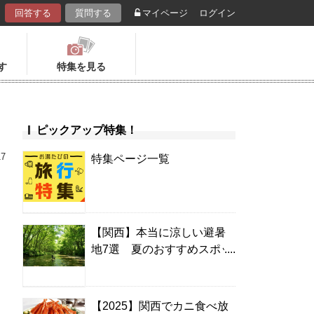
回答する
質問する
マイページ
ログイン
す
特集を見る
ピックアップ特集！
17
特集ページ一覧
【関西】本当に涼しい避暑
地7選 夏のおすすめスポッ
！
ト＆温泉宿
【2025】関西でカニ食べ放