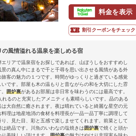
料金を表示
割引クーポンをチェック
リの風情溢れる温泉を楽しめる宿
騨エリアで温泉宿をお探しであれば、山ぼうしをおすすめし
風景の真ん中にまるで千と千尋を思い出させる風情がある外
の旅客の魅力の１つです。時間がゆっくりと過ぎている感覚
しいです。部屋も木の温もりと昔ながらの和を大切にした雰
す。
囲炉裏
があるお部屋は非日常を味わうのには最高です。
間入れるのと充実したアメニティも素晴らしいです。品のある
呂は大自然に癒されます。夜は晴れていると綺麗な星空の元
お料理は地産地消の食材を料理長が一品一品丁寧に調理して
香り、見た目、彩と五感で楽しませてくれます。前菜として
餅は絶品です。川魚のいわなの塩焼きは
囲炉裏
で焼くと頭か
かり美味しい頂けます。
囲炉裏
の魅力はやはり非現実を味わ